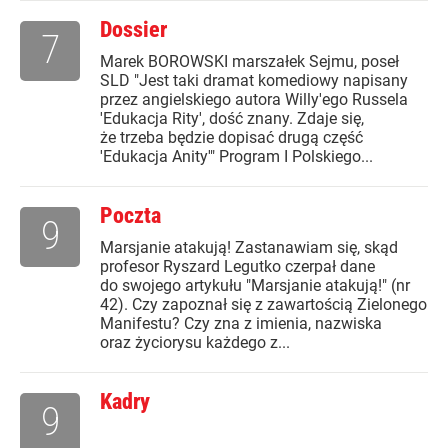
Dossier
7
Marek BOROWSKI marszałek Sejmu, poseł
SLD "Jest taki dramat komediowy napisany
przez angielskiego autora Willy'ego Russela
'Edukacja Rity', dość znany. Zdaje się,
że trzeba będzie dopisać drugą część
'Edukacja Anity'" Program I Polskiego...
Poczta
9
Marsjanie atakują! Zastanawiam się, skąd
profesor Ryszard Legutko czerpał dane
do swojego artykułu "Marsjanie atakują!" (nr
42). Czy zapoznał się z zawartością Zielonego
Manifestu? Czy zna z imienia, nazwiska
oraz życiorysu każdego z...
Kadry
9