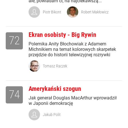
ale, powiadam ci, na najciekawszą...
Piotr Bikont
Robert Makłowicz
Ekran osobisty - Big Rywin
72
Polemika Anity Błochowiak z Adamem
Michnikiem na temat kolorowych skarpetek
przejdzie do historii telewizyjnej rozrywki
Tomasz Raczek
Amerykański szogun
74
Jak generał Douglas MacArthur wprowadził
w Japonii demokrację
Jakub Polit