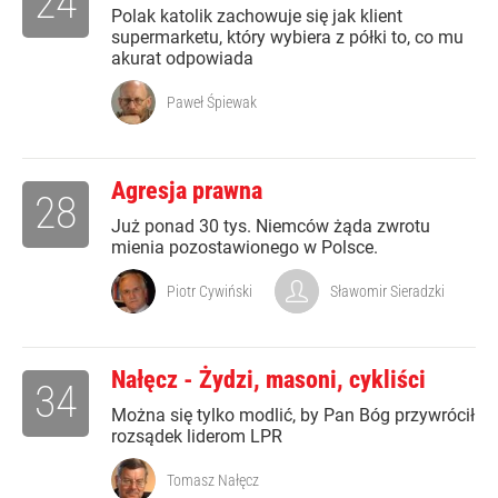
24
Polak katolik zachowuje się jak klient
supermarketu, który wybiera z półki to, co mu
akurat odpowiada
Paweł Śpiewak
Agresja prawna
28
Już ponad 30 tys. Niemców żąda zwrotu
mienia pozostawionego w Polsce.
Piotr Cywiński
Sławomir Sieradzki
Nałęcz - Żydzi, masoni, cykliści
34
Można się tylko modlić, by Pan Bóg przywrócił
rozsądek liderom LPR
Tomasz Nałęcz