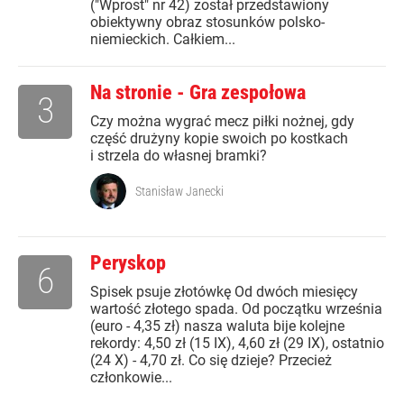
("Wprost" nr 42) został przedstawiony
obiektywny obraz stosunków polsko-
niemieckich. Całkiem...
Na stronie - Gra zespołowa
3
Czy można wygrać mecz piłki nożnej, gdy
część drużyny kopie swoich po kostkach
i strzela do własnej bramki?
Stanisław Janecki
Peryskop
6
Spisek psuje złotówkę Od dwóch miesięcy
wartość złotego spada. Od początku września
(euro - 4,35 zł) nasza waluta bije kolejne
rekordy: 4,50 zł (15 IX), 4,60 zł (29 IX), ostatnio
(24 X) - 4,70 zł. Co się dzieje? Przecież
członkowie...