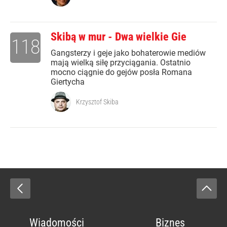
Skibą w mur - Dwa wielkie Gie
118
Gangsterzy i geje jako bohaterowie mediów
mają wielką siłę przyciągania. Ostatnio
mocno ciągnie do gejów posła Romana
Giertycha
Krzysztof Skiba
Wiadomości
Biznes