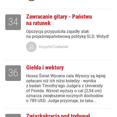
Zawracanie gitary - Państwu
34
na ratunek
Opozycja przypuściła zajadły atak
na projaśniepaństwową politykę SLD. Wstyd!
Krzysztof Czabański
Giełda i wektory
36
Hossa Świat Wycena cala Wysocy są lepiej
opłacani niż ich niżsi koledzy - wynika
z badań Timothy'ego Judge'a z University
of Florida. Wzrost wyższy o cal (2,54 cm)
oznacza zwiększenie rocznych dochodów
o 789 USD. Judge przyznaje, że taka...
Związkokracja pod trybunał