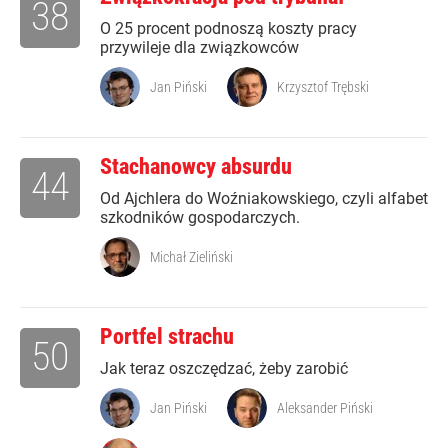
38
O 25 procent podnoszą koszty pracy
przywileje dla związkowców
Jan Piński
Krzysztof Trębski
Stachanowcy absurdu
44
Od Ajchlera do Woźniakowskiego, czyli alfabet
szkodników gospodarczych.
Michał Zieliński
Portfel strachu
50
Jak teraz oszczędzać, żeby zarobić
Jan Piński
Aleksander Piński