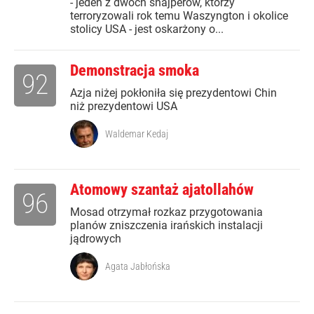
- jeden z dwóch snajperów, którzy
terroryzowali rok temu Waszyngton i okolice
stolicy USA - jest oskarżony o...
Demonstracja smoka
92
Azja niżej pokłoniła się prezydentowi Chin
niż prezydentowi USA
Waldemar Kedaj
Atomowy szantaż ajatollahów
96
Mosad otrzymał rozkaz przygotowania
planów zniszczenia irańskich instalacji
jądrowych
Agata Jabłońska