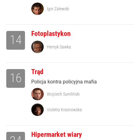
Igor Zalewski
Fotoplastykon
14
Henryk Sawka
Trąd
16
Policja kontra policyjna mafia
Wojciech Sumliński
Violetta Krasnowska
Hipermarket wiary