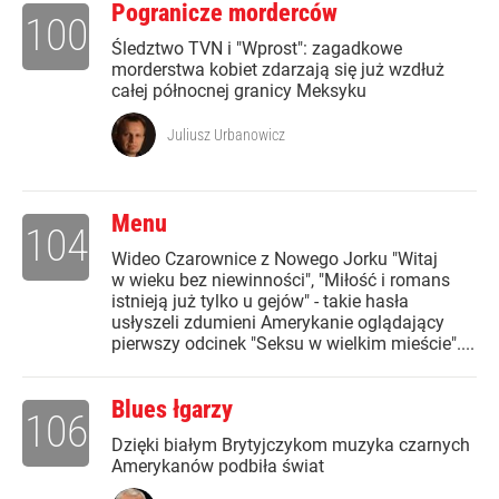
Pogranicze morderców
100
Śledztwo TVN i "Wprost": zagadkowe
morderstwa kobiet zdarzają się już wzdłuż
całej północnej granicy Meksyku
Juliusz Urbanowicz
Menu
104
Wideo Czarownice z Nowego Jorku "Witaj
w wieku bez niewinności", "Miłość i romans
istnieją już tylko u gejów" - takie hasła
usłyszeli zdumieni Amerykanie oglądający
pierwszy odcinek "Seksu w wielkim mieście"....
Blues łgarzy
106
Dzięki białym Brytyjczykom muzyka czarnych
Amerykanów podbiła świat