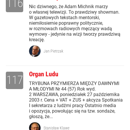
116
Nic dziwnego, że Adam Michnik marzy
o własnej telewizji. To prawdziwy showman.
W gazetowych tekstach mentorski,
niemiłosiernie poprawny politycznie,
w rozmowach radiowych męczący wadą
wymowy - jedynie na wizji tworzy prawdziwą
kreację.
Jan Pietrzak
Organ Ludu
117
TRYBUNA PRZYMIERZA MIĘDZY DAWNYMI
A MŁODYMI Nr 44 (57) Rok wyd.
2 WARSZAWA, poniedziałek 27 października
2003 r. Cena + VAT + ZUS + akcyza Spotkania
I sekretarza z ludźmi pracy Ostatnio media
i opozycja, powołując się na tzw. sondaże,
głoszą, że...
Stanisław Klawe