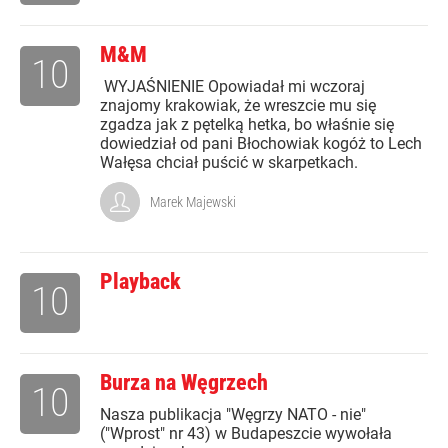
M&M
10
WYJAŚNIENIE Opowiadał mi wczoraj
znajomy krakowiak, że wreszcie mu się
zgadza jak z pętelką hetka, bo właśnie się
dowiedział od pani Błochowiak kogóż to Lech
Wałęsa chciał puścić w skarpetkach.
Marek Majewski
Playback
10
Burza na Węgrzech
10
Nasza publikacja "Węgrzy NATO - nie"
("Wprost" nr 43) w Budapeszcie wywołała