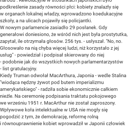
narodu". Rewolucyjne w stosunkach japońskich było
podkreślenie zasady równości płci: kobiety znalazły się
w organach lokalnej władzy, wprowadzono koedukacyjne
szkoły, a na ulicach pojawiły się policjantki.
W nowym parlamencie zasiadło 29 posłanek. Gdy
generałowi doniesiono, że wśród nich jest była prostytutka,
zapytał, ile otrzymała głosów. 256 tys. - usłyszał. "No, no.
Głosowało na nią chyba więcej ludzi, niż korzystało z jej
usług" - powiedział i podpisał skierowany do niej
- podobnie jak do wszystkich nowych parlamentarzystów
- list gratulacyjny.
Kiedy Truman odwołał MacArthura, Japonia - wedle Stalina
"wiodąca nędzny żywot pod butem imperializmu
amerykańskiego" - radziła sobie ekonomicznie całkiem
nieźle. Na ceremonię podpisania traktatu pokojowego
we wrześniu 1951 r. MacArthur nie został zaproszony.
Wpływowe koła intelektualne w USA nie mogły się
pogodzić z tym, że demokrację, reformę rolną
i równouprawnienie kobiet wprowadził w Japonii człowiek