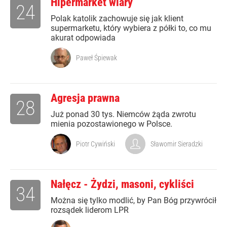
Hipermarket wiary
24
Polak katolik zachowuje się jak klient
supermarketu, który wybiera z półki to, co mu
akurat odpowiada
Paweł Śpiewak
Agresja prawna
28
Już ponad 30 tys. Niemców żąda zwrotu
mienia pozostawionego w Polsce.
Piotr Cywiński
Sławomir Sieradzki
Nałęcz - Żydzi, masoni, cykliści
34
Można się tylko modlić, by Pan Bóg przywrócił
rozsądek liderom LPR