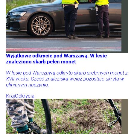
Wyjątkowe odkrycie pod Warszawą. W lesie
znaleziono skarb pełen monet
W lesie pod Warszawą odkryto skarb srebrnych monet z
XVII wieku. Część znaleziska wciąż pozostaje ukryta w
glinianym naczyniu.
Kraj
Odkrycia