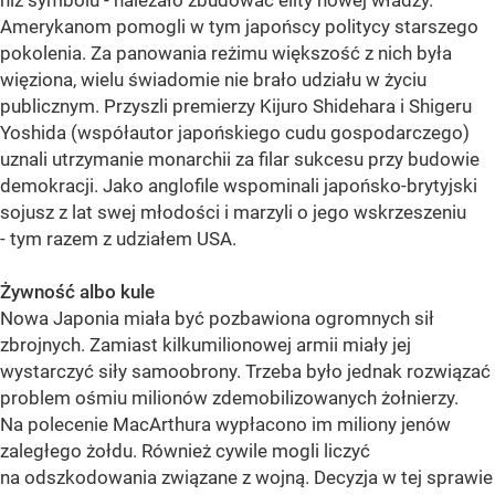
niż symbolu - należało zbudować elity nowej władzy.
Amerykanom pomogli w tym japońscy politycy starszego
pokolenia. Za panowania reżimu większość z nich była
więziona, wielu świadomie nie brało udziału w życiu
publicznym. Przyszli premierzy Kijuro Shidehara i Shigeru
Yoshida (współautor japońskiego cudu gospodarczego)
uznali utrzymanie monarchii za filar sukcesu przy budowie
demokracji. Jako anglofile wspominali japońsko-brytyjski
sojusz z lat swej młodości i marzyli o jego wskrzeszeniu
- tym razem z udziałem USA.
Żywność albo kule
Nowa Japonia miała być pozbawiona ogromnych sił
zbrojnych. Zamiast kilkumilionowej armii miały jej
wystarczyć siły samoobrony. Trzeba było jednak rozwiązać
problem ośmiu milionów zdemobilizowanych żołnierzy.
Na polecenie MacArthura wypłacono im miliony jenów
zaległego żołdu. Również cywile mogli liczyć
na odszkodowania związane z wojną. Decyzja w tej sprawie