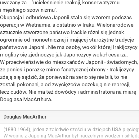
uważany za... "ucieleśnienie reakcji, konserwatyzmu
i męskiego szowinizmu".
Okupacja i odbudowa Japonii stała się wzorem podczas
operacji w Wietnamie, a ostatnio w Iraku. Wielonarodowe,
sztucznie stworzone państwo irackie różni się jednak
ogromnie od monoetnicznej i mającej starożytne tradycje
państwowe Japonii. Nie ma osoby, wokół której Irakijczycy
mogliby się zjednoczyć jak Japończycy wokół cesarza.
W przeciwieństwie do mieszkańców Japonii - świadomych,
że ponieśli porażkę mimo fanatycznej obrony - Irakijczycy
zdają się sądzić, że ponieważ na serio się nie bili, to nie
zostali pokonani, a od zwycięzców oczekują nie represji,
lecz cudów. Nie ma też dowódcy i administratora na miarę
Douglasa MacArthura.
Douglas MacArthur
(1880-1964), jeden z zaledwie sześciu w dziejach USA pięci
W wojnie z Japonią MacArthur był naczelnym wodzem sił lądow