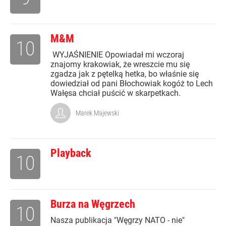
M&M
10
WYJAŚNIENIE Opowiadał mi wczoraj
znajomy krakowiak, że wreszcie mu się
zgadza jak z pętelką hetka, bo właśnie się
dowiedział od pani Błochowiak kogóż to Lech
Wałęsa chciał puścić w skarpetkach.
Marek Majewski
Playback
10
Burza na Węgrzech
10
Nasza publikacja "Węgrzy NATO - nie"