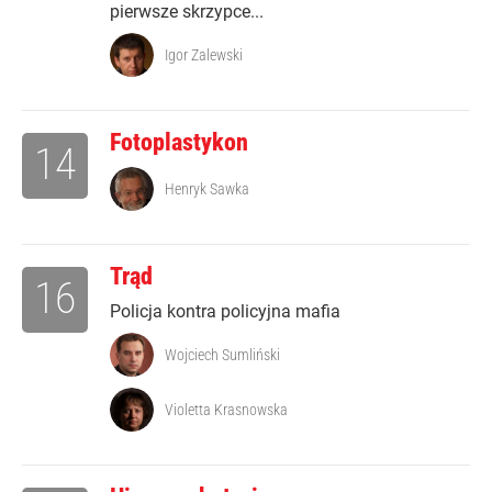
pierwsze skrzypce...
Igor Zalewski
Fotoplastykon
14
Henryk Sawka
Trąd
16
Policja kontra policyjna mafia
Wojciech Sumliński
Violetta Krasnowska