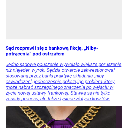
Sąd rozprawił się z bankową fikcją. „Niby-
potrącenia” pod ostrzałem
Jedno sądowe pouczenie wywołało większe poruszenie
niż niejeden wyrok. Sędzia otwarcie zakwestionował
stosowaną przez banki praktykę składania „niby-
oświadczeń”, jednocześnie pokazując problem, który
może nabrać szczególnego znaczenia po wejściu w
życie nowej ustawy frankowej. Stawką są nie tylko
zasady procesu, ale także tysiące złotych kosztów.