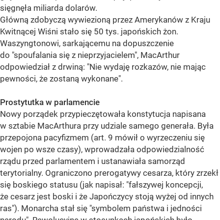
sięgnęła miliarda dolarów.
Główną zdobyczą wywiezioną przez Amerykanów z Kraju
Kwitnącej Wiśni stało się 50 tys. japońskich żon.
Waszyngtonowi, sarkającemu na dopuszczenie
do "spoufalania się z nieprzyjacielem", MacArthur
odpowiedział z drwiną: "Nie wydaję rozkazów, nie mając
pewności, że zostaną wykonane".
Prostytutka w parlamencie
Nowy porządek przypieczętowała konstytucja napisana
w sztabie MacArthura przy udziale samego generała. Była
przepojona pacyfizmem (art. 9 mówił o wyrzeczeniu się
wojen po wsze czasy), wprowadzała odpowiedzialność
rządu przed parlamentem i ustanawiała samorząd
terytorialny. Ograniczono prerogatywy cesarza, który zrzekł
się boskiego statusu (jak napisał: "fałszywej koncepcji,
że cesarz jest boski i że Japończycy stoją wyżej od innych
ras"). Monarcha stał się "symbolem państwa i jedności