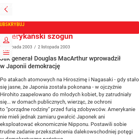
PRZEJDŹ
NA
WPROST
STRONĘ
GŁÓWNĄ
UBSKRYBUJ
Tygodnik Wprost
Amerykański szogun
ZALOGUJ
2
listopada
2003
/
2
listopada
2003
MENU
Jak generał Douglas MacArthur wprowadził
w Japonii demokrację
Po atakach atomowych na Hiroszimę i Nagasaki - gdy stało
się jasne, że Japonia została pokonana - w ojczyźnie
Hirohito zaapelowano do młodych kobiet, by zatrudniały
się... w domach publicznych, wierząc, że ochroni
to "porządne rodziny" przed furią zdobywców. Amerykanie
nie mieli jednak zamiaru gwałcić Japonek ani
eksploatować ekonomicznie Nipponu. Postawili sobie
trudne zadanie przekształcenia dalekowschodniej potęgi