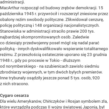
administracji.
MacArthur rozpoczął od budowy zrębów demokracji. 15
października 1945 r. przywrócił i rozszerzył zniesione przez
obalony reżim swobody polityczne. Zlikwidował cenzurę,
policję polityczną i 148 organizacji nacjonalistycznych.
Stanowiska w administracji straciło prawie 200 tys.
najbardziej skompromitowanych osób. Zaledwie
co dziesiąty przedwojenny poseł mógł się nadal parać
polityką - innych dyskwalifikowało wspieranie totalitarnego
reżimu. Z przeszłością ostatecznie uporano się 23 grudnia
1948 r., gdy po procesie w Tokio - dłuższym
od norymberskiego - na szubienicach zawisło siedmiu
zbrodniarzy wojennych, w tym dwóch byłych premierów.
Inne trybunały osądziły jeszcze ponad 5 tys. osób, 920
z nich stracono.
Cygaro cesarza
Dla wielu Amerykanów, Chińczyków i Rosjan symbolem zła,
które wyrządziła podczas II wojny światowej Japonia, był