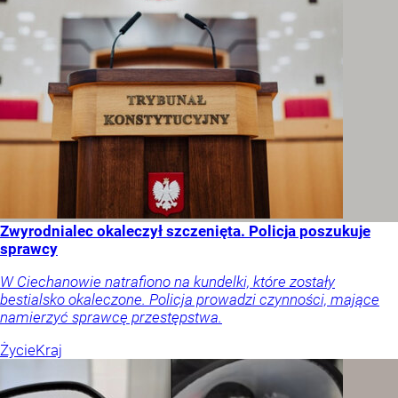
Zwyrodnialec okaleczył szczenięta. Policja poszukuje
sprawcy
W Ciechanowie natrafiono na kundelki, które zostały
bestialsko okaleczone. Policja prowadzi czynności, mające
namierzyć sprawcę przestępstwa.
Życie
Kraj