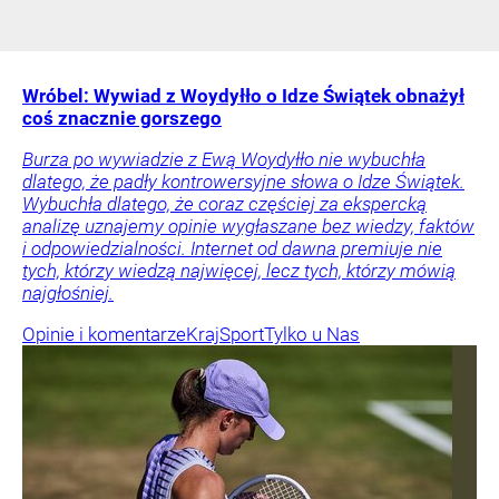
Wróbel: Wywiad z Woydyłło o Idze Świątek obnażył
coś znacznie gorszego
Burza po wywiadzie z Ewą Woydyłło nie wybuchła
dlatego, że padły kontrowersyjne słowa o Idze Świątek.
Wybuchła dlatego, że coraz częściej za ekspercką
analizę uznajemy opinie wygłaszane bez wiedzy, faktów
i odpowiedzialności. Internet od dawna premiuje nie
tych, którzy wiedzą najwięcej, lecz tych, którzy mówią
najgłośniej.
Opinie i komentarze
Kraj
Sport
Tylko u Nas