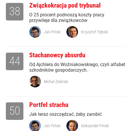
Związkokracja pod trybunał
38
O 25 procent podnoszą koszty pracy
przywileje dla związkowców
Jan Piński
Krzysztof Trębski
Stachanowcy absurdu
44
Od Ajchlera do Woźniakowskiego, czyli alfabet
szkodników gospodarczych.
Michał Zieliński
Portfel strachu
50
Jak teraz oszczędzać, żeby zarobić
Jan Piński
Aleksander Piński