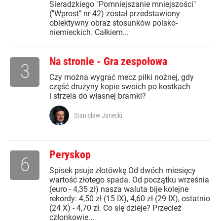
Sieradzkiego "Pomniejszanie mniejszości"
("Wprost" nr 42) został przedstawiony
obiektywny obraz stosunków polsko-
niemieckich. Całkiem...
Na stronie - Gra zespołowa
3
Czy można wygrać mecz piłki nożnej, gdy
część drużyny kopie swoich po kostkach
i strzela do własnej bramki?
Stanisław Janecki
Peryskop
6
Spisek psuje złotówkę Od dwóch miesięcy
wartość złotego spada. Od początku września
(euro - 4,35 zł) nasza waluta bije kolejne
rekordy: 4,50 zł (15 IX), 4,60 zł (29 IX), ostatnio
(24 X) - 4,70 zł. Co się dzieje? Przecież
członkowie...