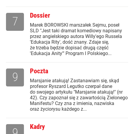
Dossier
7
Marek BOROWSKI marszałek Sejmu, poseł
SLD "Jest taki dramat komediowy napisany
przez angielskiego autora Willy'ego Russela
'Edukacja Rity', dość znany. Zdaje się,
że trzeba będzie dopisać drugą część
'Edukacja Anity'" Program I Polskiego...
Poczta
9
Marsjanie atakują! Zastanawiam się, skąd
profesor Ryszard Legutko czerpał dane
do swojego artykułu "Marsjanie atakują!" (nr
42). Czy zapoznał się z zawartością Zielonego
Manifestu? Czy zna z imienia, nazwiska
oraz życiorysu każdego z...
Kadry
9