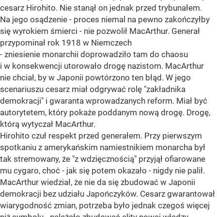
cesarz Hirohito. Nie stanął on jednak przed trybunałem.
Na jego osądzenie - proces niemal na pewno zakończyłby
się wyrokiem śmierci - nie pozwolił MacArthur. Generał
przypominał rok 1918 w Niemczech
- zniesienie monarchii doprowadziło tam do chaosu
i w konsekwencji utorowało drogę nazistom. MacArthur
nie chciał, by w Japonii powtórzono ten błąd. W jego
scenariuszu cesarz miał odgrywać rolę "zakładnika
demokracji" i gwaranta wprowadzanych reform. Miał być
autorytetem, który pokaże poddanym nową drogę. Drogę,
którą wytyczał MacArthur.
Hirohito czuł respekt przed generałem. Przy pierwszym
spotkaniu z amerykańskim namiestnikiem monarcha był
tak stremowany, że "z wdzięcznością" przyjął ofiarowane
mu cygaro, choć - jak się potem okazało - nigdy nie palił.
MacArthur wiedział, że nie da się zbudować w Japonii
demokracji bez udziału Japończyków. Cesarz gwarantował
wiarygodność zmian, potrzeba było jednak czegoś więcej