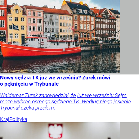
Nowy sędzia TK już we wrześniu? Żurek mówi
o pęknięciu w Trybunale
Waldemar Żurek zapowiedział, że już we wrześniu Sejm
może wybrać ósmego sędziego TK. Według niego jesienią
Trybunał czeka przełom.
Kraj
Polityka