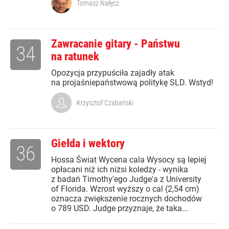
Tomasz Nałęcz
Zawracanie gitary - Państwu
34
na ratunek
Opozycja przypuściła zajadły atak
na projaśniepaństwową politykę SLD. Wstyd!
Krzysztof Czabański
Giełda i wektory
36
Hossa Świat Wycena cala Wysocy są lepiej
opłacani niż ich niżsi koledzy - wynika
z badań Timothy'ego Judge'a z University
of Florida. Wzrost wyższy o cal (2,54 cm)
oznacza zwiększenie rocznych dochodów
o 789 USD. Judge przyznaje, że taka...