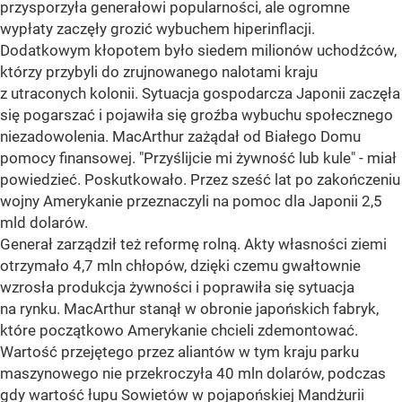
przysporzyła generałowi popularności, ale ogromne
wypłaty zaczęły grozić wybuchem hiperinflacji.
Dodatkowym kłopotem było siedem milionów uchodźców,
którzy przybyli do zrujnowanego nalotami kraju
z utraconych kolonii. Sytuacja gospodarcza Japonii zaczęła
się pogarszać i pojawiła się groźba wybuchu społecznego
niezadowolenia. MacArthur zażądał od Białego Domu
pomocy finansowej. "Przyślijcie mi żywność lub kule" - miał
powiedzieć. Poskutkowało. Przez sześć lat po zakończeniu
wojny Amerykanie przeznaczyli na pomoc dla Japonii 2,5
mld dolarów.
Generał zarządził też reformę rolną. Akty własności ziemi
otrzymało 4,7 mln chłopów, dzięki czemu gwałtownie
wzrosła produkcja żywności i poprawiła się sytuacja
na rynku. MacArthur stanął w obronie japońskich fabryk,
które początkowo Amerykanie chcieli zdemontować.
Wartość przejętego przez aliantów w tym kraju parku
maszynowego nie przekroczyła 40 mln dolarów, podczas
gdy wartość łupu Sowietów w pojapońskiej Mandżurii