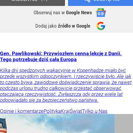
Obserwuj nas
w
Google News
Dodaj jako
źródło w Google
Gen. Pawlikowski: Przywiozłem cenną lekcję z Danii.
Tego potrzebuje dziś cała Europa
Kilka dni spędzonych wakacyjnie w Kopenhadze miało być
przede wszystkim odpoczynkiem. I rzeczywiście było. Ale jak
to często bywa, zawodowe doświadczenie sprawia, że nawet
podczas urlopu trudno całkowicie przestać obserwować
otaczającą rzeczywistość. Zwłaszcza gdy przez wiele lat
odpowiadało się za bezpieczeństwo państwa.
Opinie i komentarze
Polityka
Kraj
Świat
Tylko u Nas