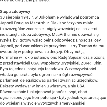
w demokratyczne państwo.
Stopa zdobywcy
30 sierpnia 1945 r. w Jokohamie wylądował pogromca
Japonii Douglas MacArthur. Dla Japończyków miało
to szczególne znaczenie - nigdy wcześniej na ich ziemi
nie stanęła stopa zdobywcy. MacArthur nie obawiał się
ryzyka, był gotów wziąć pełną odpowiedzialność za losy
Japonii, pod warunkiem że prezydent Harry Truman da mu
swobodę w podejmowaniu decyzji. Otrzymał ją.
Formalnie w Tokio ustanowiono Radę Sojuszniczą złożoną
z przedstawicieli USA, Wspólnoty Brytyjskiej, ZSRR i Chin.
Była to jednak instytucja fasadowa. W rzeczywistości
władza generała była ogromna - mógł rozwiązywać
parlament, delegalizować partie i zwalniać urzędników.
Dekrety wydawał w imieniu własnym, a nie USA.
Równocześnie funkcjonował japoński rząd, choć
ograniczono jego kompetencje - były jednak wystarczające
do wcielania w życie wytycznych amerykańskiej