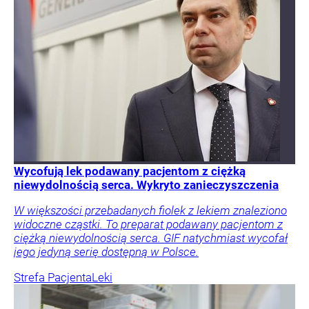
Wycofują lek podawany pacjentom z ciężką
niewydolnością serca. Wykryto zanieczyszczenia
W większości przebadanych fiolek z lekiem znaleziono
widoczne cząstki. To preparat podawany pacjentom z
ciężką niewydolnością serca. GIF natychmiast wycofał
jego jedyną serię dostępną w Polsce.
Strefa Pacjenta
Leki