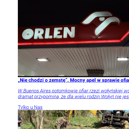
„Nie chodzi o zemstę”. Mocny apel w sprawie ofia
W Buenos Aires potomkowie ofiar rzezi wołyńskiej w
dramat przypomina, że dla wielu rodzin Wołyń nie jest
Tylko u Nas