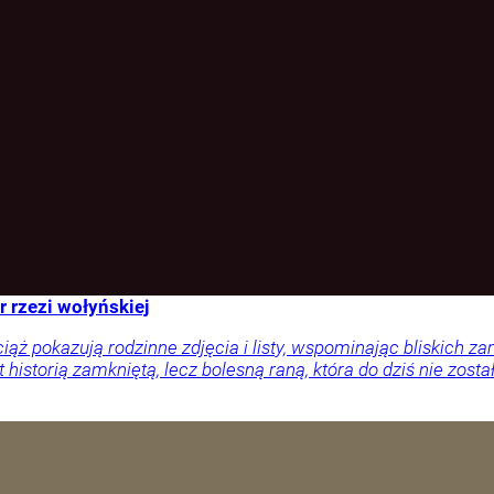
r rzezi wołyńskiej
ciąż pokazują rodzinne zdjęcia i listy, wspominając bliskich
 historią zamkniętą, lecz bolesną raną, która do dziś nie zosta