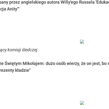
ny przez angielskiego autora Willy'ego Russela 'Edukacja
ja Anity'"
cy komisji śledczej
e Świętym Mikołajem: dużo osób wierzy, że on jest, bo s
rezenty kładzie"