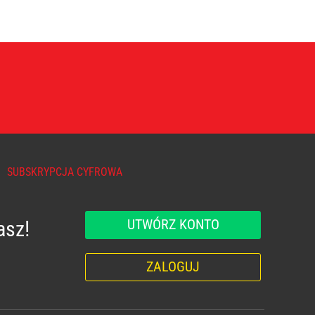
SUBSKRYPCJA CYFROWA
UTWÓRZ KONTO
asz!
ZALOGUJ