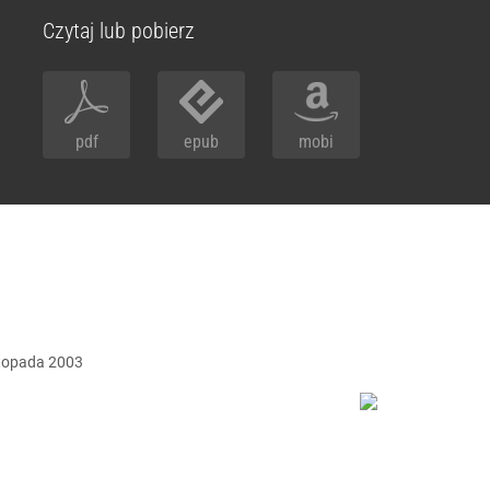
Czytaj lub pobierz
pdf
epub
mobi
stopada
2003