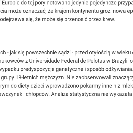
 Europie do tej pory notowano jedynie pojedyncze przypa
ęcia może oznaczać, że krajom kontynentu grozi nowa e
Podejrzewa się, że może się przenosić przez krew.
i ich - jak się powszechnie sądzi - przed otyłością w wi
kowców z Universidade Federal de Pelotas w Brazylii ora
ypadku predyspozycje genetyczne i sposób odżywiania. U
rupy 18-letnich mężczyzn. Nie zaobserwowali znaczącyc
órym do diety dzieci wprowadzono pokarmy inne niż mlek
iewczynek i chłopców. Analiza statystyczna nie wykazała