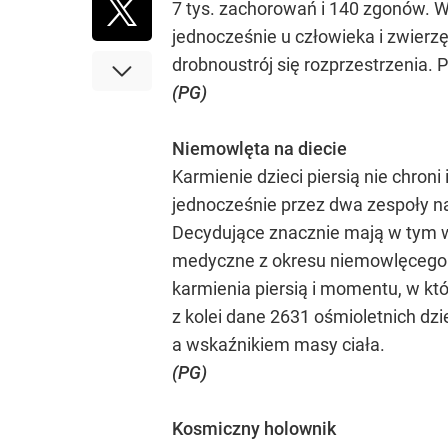
7 tys. zachorowań i 140 zgonów. W
jednocześnie u człowieka i zwierz
drobnoustrój się rozprzestrzenia. 
(PG)
Niemowlęta na diecie
Karmienie dzieci piersią nie chron
jednocześnie przez dwa zespoły nau
Decydujące znacznie mają w tym w
medyczne z okresu niemowlęcego g
karmienia piersią i momentu, w kt
z kolei dane 2631 ośmioletnich dz
a wskaźnikiem masy ciała.
(PG)
Kosmiczny holownik