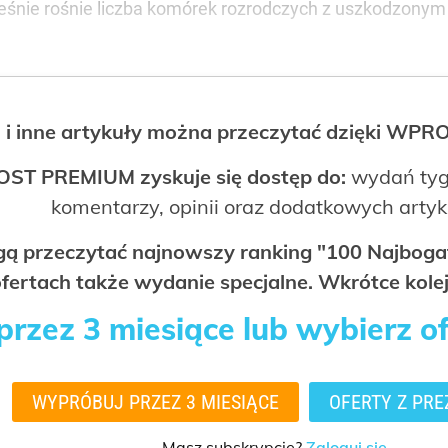
ześnie rośnie liczba komórek rozrodczych z uszkodzony
 i inne artykuły można przeczytać dzięki WP
OST PREMIUM zyskuje się dostęp do:
wydań tyg
komentarzy, opinii oraz dodatkowych arty
ogą przeczytać najnowszy ranking "100 Najbo
fertach także wydanie specjalne. Wkrótce kolej
rzez 3 miesiące lub wybierz o
WYPRÓBUJ PRZEZ 3 MIESIĄCE
OFERTY Z PRE
Masz subskrypcję?
Zaloguj się