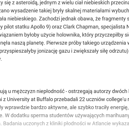
 się z asteroidą, jednym z wielu ciał niebieskich przecin
no wysadzenie takiej bryły skalnej materiałami wybuch
ciała niebieskiego. Zachodzi jednak obawa, że fragmenty
y pilot statku Apollo 9) oraz Clark Chapman, specjalist
ązaniem byłoby użycie holownika, który przyczepiłby się 
 ominęła naszą planetę. Pierwsze próby takiego urządzenia
przyspieszałyby jonizację gazu i zwiększały siłę odrzutu
.
dują u mężczyzn niepłodność - ostrzegają autorzy dwóch
z University at Buffalo przebadali 22 uczniów college'u
ły wprawdzie bardzo aktywne, ale szybko traciły energię
ienie. W dodatku sperma studentów używających marihuan
. Badania uczonych z kliniki płodności w Atlancie wykaz