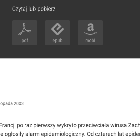
Czytaj lub pobierz
pdf
epub
mobi
stopada
2003
rancji po raz pierwszy wykryto przeciwciała wirusa Zac
ne ogłosiły alarm epidemiologiczny. Od czterech lat ep