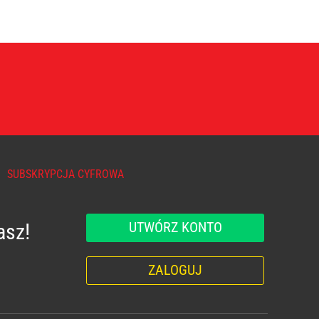
SUBSKRYPCJA CYFROWA
UTWÓRZ KONTO
asz!
ZALOGUJ