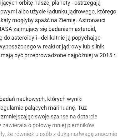
ających orbitę naszej planety - ostrzegają
owymi albo użycie ładunku jądrowego, którego
 skały mogłyby spaść na Ziemię. Astronauci
a NASA zajmujący się badaniem asteroid,
do asteroidy i - delikatnie ją popychając
 wyposażonego w reaktor jądrowy lub silnik
) mają być przeprowadzone najpóźniej w 2015 r.
 badań naukowych, których wyniki
 regularnie palących marihuanę. Tuż
, zmniejszając swoje szanse na dotarcie
y zawierała o połowę mniej plemników
ały, że również u osób z dużą nadwagą znacznie