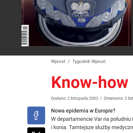
Wprost
/
Tygodnik Wprost
Know-how
Dodano:
2
listopada
2003
/
Zmieniono:
2
li
Nowa epidemia w Europie?
W departamencie Var na południu F
i konia. Tamtejsze służby medycz