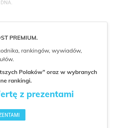
m DNA.
ROST PREMIUM.
odnika, rankingów, wywiadów,
kułów.
gatszych Polaków" oraz w wybranych
ne rankingi.
fertę z prezentami
ZENTAMI