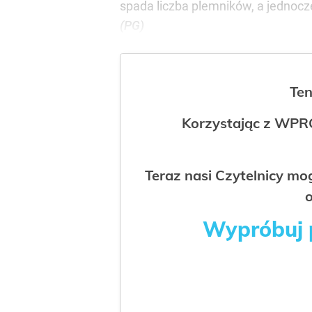
spada liczba plemników, a jednoc
(PG)
Ten
Korzystając z WPR
Teraz nasi Czytelnicy m
o
Wypróbuj p