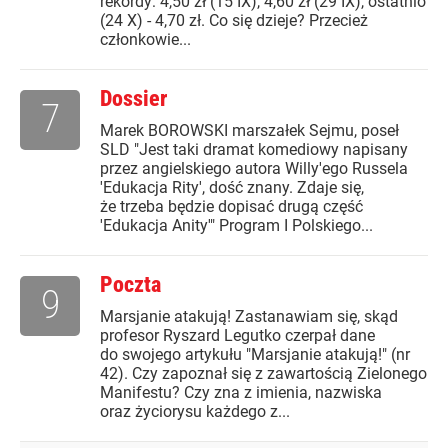
rekordy: 4,50 zł (15 IX), 4,60 zł (29 IX), ostatnio
(24 X) - 4,70 zł. Co się dzieje? Przecież
członkowie...
Dossier
7
Marek BOROWSKI marszałek Sejmu, poseł
SLD "Jest taki dramat komediowy napisany
przez angielskiego autora Willy'ego Russela
'Edukacja Rity', dość znany. Zdaje się,
że trzeba będzie dopisać drugą część
'Edukacja Anity'" Program I Polskiego...
Poczta
9
Marsjanie atakują! Zastanawiam się, skąd
profesor Ryszard Legutko czerpał dane
do swojego artykułu "Marsjanie atakują!" (nr
42). Czy zapoznał się z zawartością Zielonego
Manifestu? Czy zna z imienia, nazwiska
oraz życiorysu każdego z...