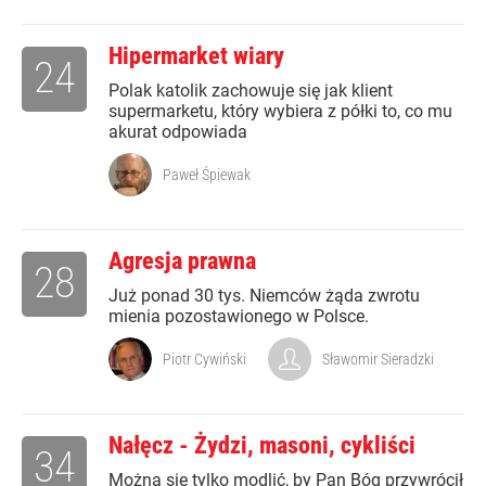
Hipermarket wiary
24
Polak katolik zachowuje się jak klient
supermarketu, który wybiera z półki to, co mu
akurat odpowiada
Paweł Śpiewak
Agresja prawna
28
Już ponad 30 tys. Niemców żąda zwrotu
mienia pozostawionego w Polsce.
Piotr Cywiński
Sławomir Sieradzki
Nałęcz - Żydzi, masoni, cykliści
34
Można się tylko modlić, by Pan Bóg przywrócił