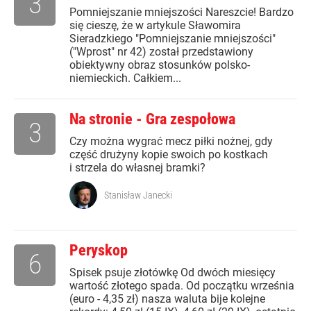
3
Pomniejszanie mniejszości Nareszcie! Bardzo
się cieszę, że w artykule Sławomira
Sieradzkiego "Pomniejszanie mniejszości"
("Wprost" nr 42) został przedstawiony
obiektywny obraz stosunków polsko-
niemieckich. Całkiem...
Na stronie - Gra zespołowa
3
Czy można wygrać mecz piłki nożnej, gdy
część drużyny kopie swoich po kostkach
i strzela do własnej bramki?
Stanisław Janecki
Peryskop
6
Spisek psuje złotówkę Od dwóch miesięcy
wartość złotego spada. Od początku września
(euro - 4,35 zł) nasza waluta bije kolejne