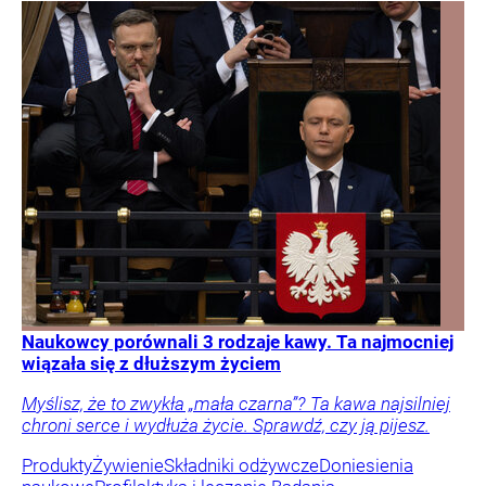
Naukowcy porównali 3 rodzaje kawy. Ta najmocniej
wiązała się z dłuższym życiem
Myślisz, że to zwykła „mała czarna”? Ta kawa najsilniej
chroni serce i wydłuża życie. Sprawdź, czy ją pijesz.
Produkty
Żywienie
Składniki odżywcze
Doniesienia