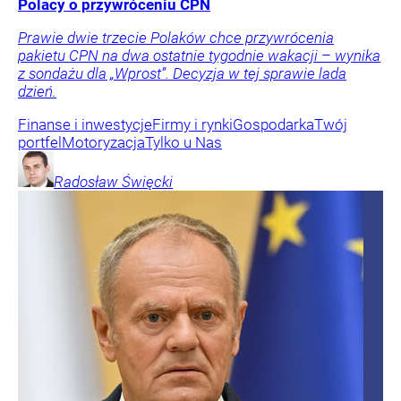
Polacy o przywróceniu CPN
Prawie dwie trzecie Polaków chce przywrócenia
pakietu CPN na dwa ostatnie tygodnie wakacji – wynika
z sondażu dla „Wprost”. Decyzja w tej sprawie lada
dzień.
Finanse i inwestycje
Firmy i rynki
Gospodarka
Twój
portfel
Motoryzacja
Tylko u Nas
Radosław
Święcki