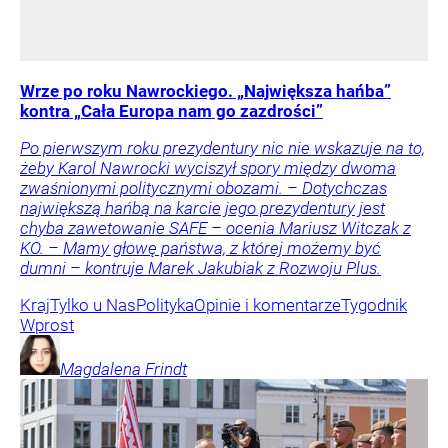
Wrze po roku Nawrockiego. „Największa hańba”
kontra „Cała Europa nam go zazdrości”
Po pierwszym roku prezydentury nic nie wskazuje na to,
żeby Karol Nawrocki wyciszył spory między dwoma
zwaśnionymi politycznymi obozami. – Dotychczas
największą hańbą na karcie jego prezydentury jest
chyba zawetowanie SAFE – ocenia Mariusz Witczak z
KO. – Mamy głowę państwa, z której możemy być
dumni – kontruje Marek Jakubiak z Rozwoju Plus.
Kraj
Tylko u Nas
Polityka
Opinie i komentarze
Tygodnik
Wprost
Magdalena
Frindt