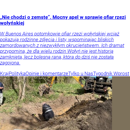
„Nie chodzi o zemstę”. Mocny apel w sprawie ofiar rzezi
wołyńskiej
W Buenos Aires potomkowie ofiar rzezi wołyńskiej wciąż
pokazują rodzinne zdjęcia i listy, wspominając bliskich
zamordowanych z niezwykłym okrucieństwem. Ich dramat
przypomina, że dla wielu rodzin Wołyń nie jest historią
zamkniętą, lecz bolesną raną, która do dziś nie została
zagojona.
Kraj
Polityka
Opinie i komentarze
Tylko u Nas
Tygodnik Wprost