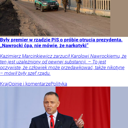
Były premier w rządzie PiS o próbie otrucia prezydenta.
„Nawrocki ćpa, nie mówię, że narkotyki”
Kazimierz Marcinkiewicz zarzucił Karolowi Nawrockiemu, że
ten jest uzależniony od pewnej substancji. – To jest
oczywiste, że człowiek może przedawkować, także nikotynę
– mówił były szef rządu.
Kraj
Opinie i komentarze
Polityka