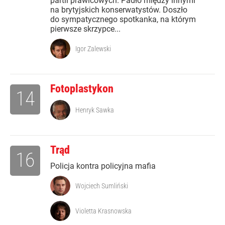
partii prawicowych. Padło między innymi
na brytyjskich konserwatystów. Doszło
do sympatycznego spotkanka, na którym
pierwsze skrzypce...
Igor Zalewski
Fotoplastykon
14
Henryk Sawka
Trąd
16
Policja kontra policyjna mafia
Wojciech Sumliński
Violetta Krasnowska