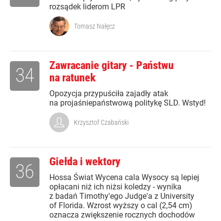
rozsądek liderom LPR
Tomasz Nałęcz
Zawracanie gitary - Państwu
34
na ratunek
Opozycja przypuściła zajadły atak
na projaśniepaństwową politykę SLD. Wstyd!
Krzysztof Czabański
Giełda i wektory
36
Hossa Świat Wycena cala Wysocy są lepiej
opłacani niż ich niżsi koledzy - wynika
z badań Timothy'ego Judge'a z University
of Florida. Wzrost wyższy o cal (2,54 cm)
oznacza zwiększenie rocznych dochodów