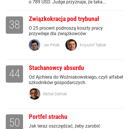
o 789 USD. Judge przyznaje, że taka...
Związkokracja pod trybunał
38
O 25 procent podnoszą koszty pracy
przywileje dla związkowców
Jan Piński
Krzysztof Trębski
Stachanowcy absurdu
44
Od Ajchlera do Woźniakowskiego, czyli alfabet
szkodników gospodarczych.
Michał Zieliński
Portfel strachu
50
Jak teraz oszczędzać, żeby zarobić