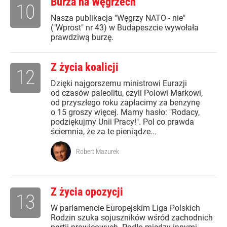
Burza na Węgrzech
10
Nasza publikacja "Węgrzy NATO - nie"
("Wprost" nr 43) w Budapeszcie wywołała
prawdziwą burzę.
Z życia koalicji
12
Dzięki najgorszemu ministrowi Eurazji
od czasów paleolitu, czyli Polowi Markowi,
od przyszłego roku zapłacimy za benzynę
o 15 groszy więcej. Mamy hasło: "Rodacy,
podziękujmy Unii Pracy!". Pol co prawda
ściemnia, że za te pieniądze...
Robert Mazurek
Z życia opozycji
13
W parlamencie Europejskim Liga Polskich
Rodzin szuka sojuszników wśród zachodnich