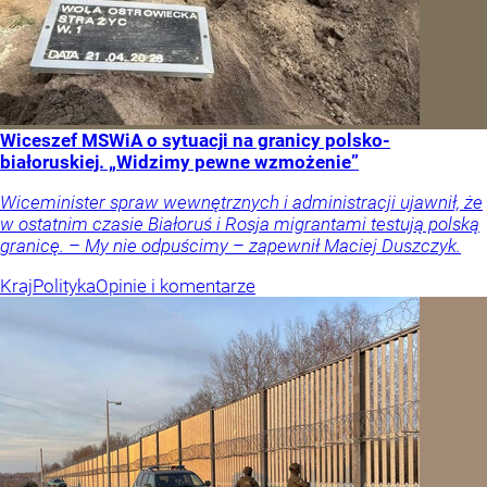
Wiceszef MSWiA o sytuacji na granicy polsko-
białoruskiej. „Widzimy pewne wzmożenie”
Wiceminister spraw wewnętrznych i administracji ujawnił, że
w ostatnim czasie Białoruś i Rosja migrantami testują polską
granicę. – My nie odpuścimy – zapewnił Maciej Duszczyk.
Kraj
Polityka
Opinie i komentarze