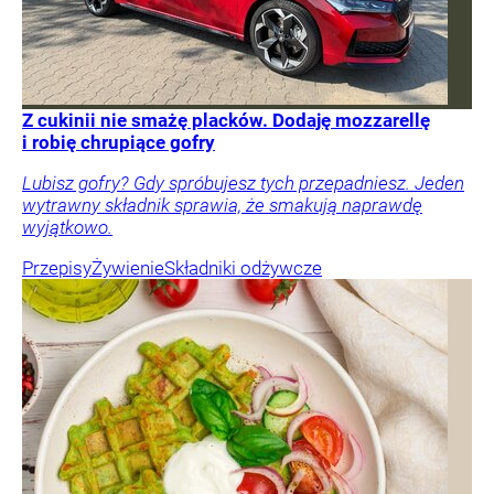
Z cukinii nie smażę placków. Dodaję mozzarellę
i robię chrupiące gofry
Lubisz gofry? Gdy spróbujesz tych przepadniesz. Jeden
wytrawny składnik sprawia, że smakują naprawdę
wyjątkowo.
Przepisy
Żywienie
Składniki odżywcze