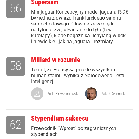
Supersam
56
Minijaguar Koncepcyjny model jaguara R-D6
był jedną z gwiazd frankfurckiego salonu
samochodowego. Głównie ze względu
na tylne drzwi, otwierane do tyłu (tzw.
kurołapy), klapę bagażnika uchylaną w bok
i niewielkie - jak na jaguara - rozmiary....
Miliard w rozumie
58
To mit, że Polacy są przede wszystkim
humanistami - wynika z Narodowego Testu
Inteligencji
Piotr Krzyżanowski
Rafał Geremek
Stypendium sukcesu
62
Przewodnik "Wprost" po zagranicznych
stypendiach