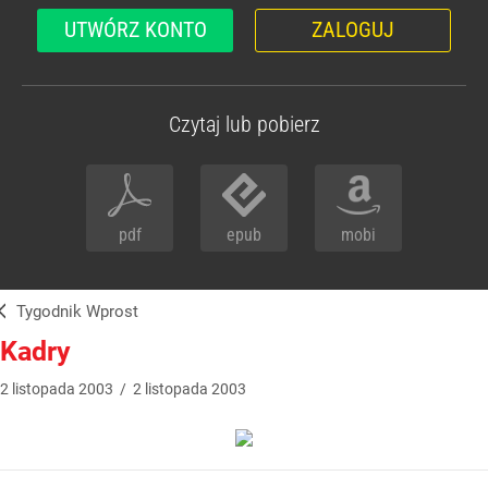
UTWÓRZ KONTO
ZALOGUJ
Czytaj lub pobierz
pdf
epub
mobi
Tygodnik Wprost
Kadry
2
listopada
2003
/
2
listopada
2003