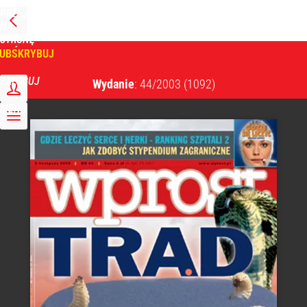
PRZEJDŹ
NA
WPROST
STRONĘ
GŁÓWNĄ
UBSKRYBUJ
Tygodnik Wprost
ZALOGUJ
Wydanie
: 44/2003
(1092)
MENU