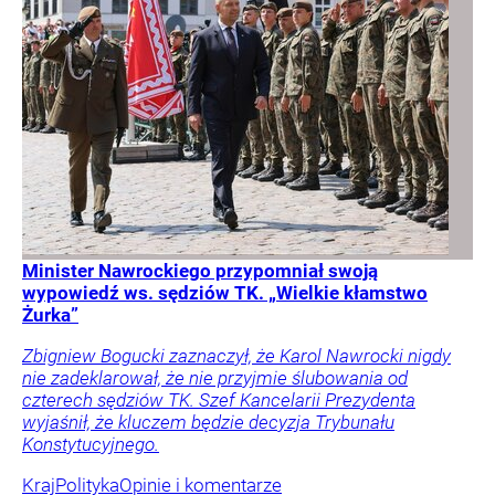
Minister Nawrockiego przypomniał swoją
wypowiedź ws. sędziów TK. „Wielkie kłamstwo
Żurka”
Zbigniew Bogucki zaznaczył, że Karol Nawrocki nigdy
nie zadeklarował, że nie przyjmie ślubowania od
czterech sędziów TK. Szef Kancelarii Prezydenta
wyjaśnił, że kluczem będzie decyzja Trybunału
Konstytucyjnego.
Kraj
Polityka
Opinie i komentarze