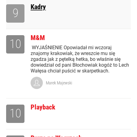
Kadry
9
M&M
10
WYJAŚNIENIE Opowiadał mi wczoraj
znajomy krakowiak, że wreszcie mu się
zgadza jak z pętelką hetka, bo właśnie się
dowiedział od pani Błochowiak kogóż to Lech
Wałęsa chciał puścić w skarpetkach.
Marek Majewski
Playback
10