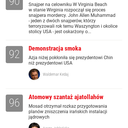
90
Snajper na celowniku W Virginia Beach
w stanie Wirginia rozpoczął się proces
snajpera mordercy. John Allen Muhammad
- jeden z dwóch snajperów, którzy
terroryzowali rok temu Waszyngton i okolice
stolicy USA - jest oskarżony o...
Demonstracja smoka
92
Azja niżej pokłoniła się prezydentowi Chin
niż prezydentowi USA
Waldemar Kedaj
Atomowy szantaż ajatollahów
96
Mosad otrzymał rozkaz przygotowania
planów zniszczenia irańskich instalacji
jądrowych