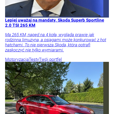
Lepiej uważaj na mandaty. Skoda Superb Sportline
2.0 TSI 265 KM
Ma 265 KM, napęd na 4 koła, wygląda prawie jak
rodzinna limuzyna, a osiągami może konkurować z hot
hatchami. To nie pierwsza Skoda, która potrafi
zaskoczyć nie tylko wymiarami.
Motoryzacja
Testy
Twój portfel