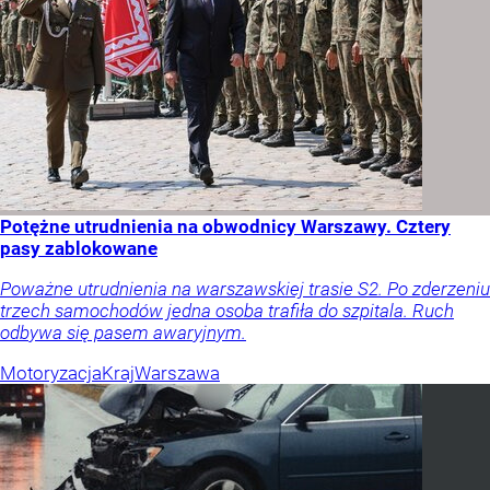
Potężne utrudnienia na obwodnicy Warszawy. Cztery
pasy zablokowane
Poważne utrudnienia na warszawskiej trasie S2. Po zderzeniu
trzech samochodów jedna osoba trafiła do szpitala. Ruch
odbywa się pasem awaryjnym.
Motoryzacja
Kraj
Warszawa