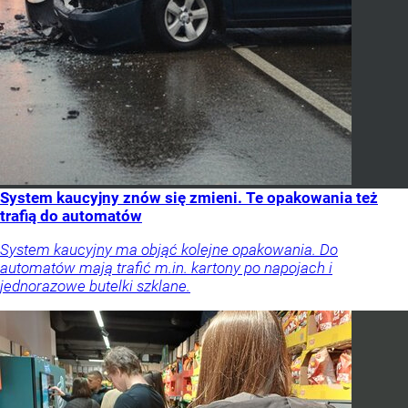
System kaucyjny znów się zmieni. Te opakowania też
trafią do automatów
System kaucyjny ma objąć kolejne opakowania. Do
automatów mają trafić m.in. kartony po napojach i
jednorazowe butelki szklane.