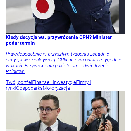
Kiedy decyzja ws. przywrócenia CPN? Minister
podał termin
Prawdopodobnie w przyszłym tygodniu zapadnie
decyzja ws. reaktywacji CPN na dwa ostatnie tygodnie
wakacji. Przywrócenia pakietu chce dwie trzecie
Polaków.
Twój portfel
Finanse i inwestycje
Firmy i
rynki
Gospodarka
Motoryzacja