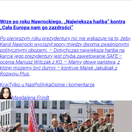
Wrze po roku Nawrockiego. „Największa hańba” kontra
„Cała Europa nam go zazdrości”
Po pierwszym roku prezydentury nic nie wskazuje na to, żeby
Karol Nawrocki wyciszył spory między dwoma zwaśnionymi
politycznymi obozami. – Dotychczas największą hańbą na
karcie jego prezydentury jest chyba zawetowanie SAFE –
ocenia Mariusz Witczak z KO. – Mamy głowę państwa, z
której możemy być dumni – kontruje Marek Jakubiak z
Rozwoju Plus.
Kraj
Tylko u Nas
Polityka
Opinie i komentarze
Magdalena
Frindt