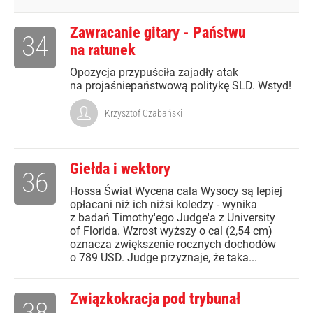
Zawracanie gitary - Państwu
34
na ratunek
Opozycja przypuściła zajadły atak
na projaśniepaństwową politykę SLD. Wstyd!
Krzysztof Czabański
Giełda i wektory
36
Hossa Świat Wycena cala Wysocy są lepiej
opłacani niż ich niżsi koledzy - wynika
z badań Timothy'ego Judge'a z University
of Florida. Wzrost wyższy o cal (2,54 cm)
oznacza zwiększenie rocznych dochodów
o 789 USD. Judge przyznaje, że taka...
Związkokracja pod trybunał
38