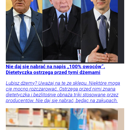
Nie daj się nabrać na napis „100% owoców”.
Dietetyczka ostrzega przed tymi dżemami
Lubisz dżemy? Uważaj na te ze sklepu. Niektóre mogą
cię mocno rozczarować. Ostrzega przed nimi znana
dietetyczka i bezlitośnie obnaża triki stosowane przez
producentów. Nie daj się nabrać, będąc na zakupach.