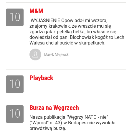
M&M
10
WYJAŚNIENIE Opowiadał mi wczoraj
znajomy krakowiak, że wreszcie mu się
zgadza jak z pętelką hetka, bo właśnie się
dowiedział od pani Błochowiak kogóż to Lech
Wałęsa chciał puścić w skarpetkach.
Marek Majewski
Playback
10
Burza na Węgrzech
10
Nasza publikacja "Węgrzy NATO - nie"
("Wprost" nr 43) w Budapeszcie wywołała
prawdziwą burzę.