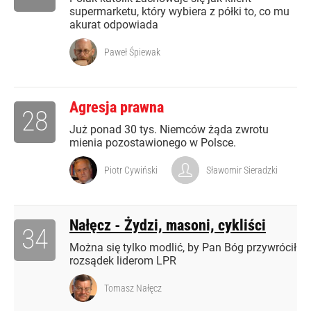
supermarketu, który wybiera z półki to, co mu
akurat odpowiada
Paweł Śpiewak
Agresja prawna
28
Już ponad 30 tys. Niemców żąda zwrotu
mienia pozostawionego w Polsce.
Piotr Cywiński
Sławomir Sieradzki
Nałęcz - Żydzi, masoni, cykliści
34
Można się tylko modlić, by Pan Bóg przywrócił
rozsądek liderom LPR
Tomasz Nałęcz