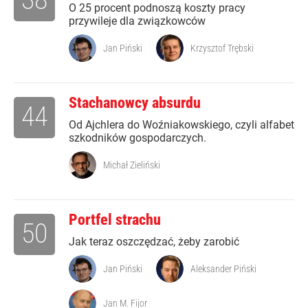
O 25 procent podnoszą koszty pracy
przywileje dla związkowców
Jan Piński
Krzysztof Trębski
Stachanowcy absurdu
44
Od Ajchlera do Woźniakowskiego, czyli alfabet
szkodników gospodarczych.
Michał Zieliński
Portfel strachu
50
Jak teraz oszczędzać, żeby zarobić
Jan Piński
Aleksander Piński
Jan M. Fijor