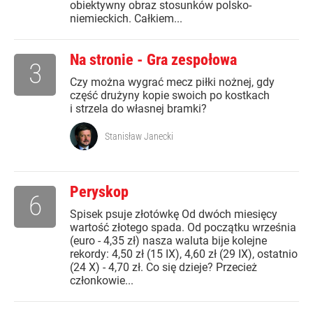
obiektywny obraz stosunków polsko-
niemieckich. Całkiem...
Na stronie - Gra zespołowa
3
Czy można wygrać mecz piłki nożnej, gdy
część drużyny kopie swoich po kostkach
i strzela do własnej bramki?
Stanisław Janecki
Peryskop
6
Spisek psuje złotówkę Od dwóch miesięcy
wartość złotego spada. Od początku września
(euro - 4,35 zł) nasza waluta bije kolejne
rekordy: 4,50 zł (15 IX), 4,60 zł (29 IX), ostatnio
(24 X) - 4,70 zł. Co się dzieje? Przecież
członkowie...