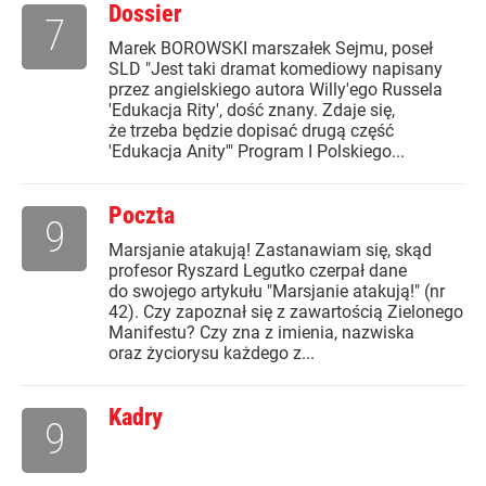
Dossier
7
Marek BOROWSKI marszałek Sejmu, poseł
SLD "Jest taki dramat komediowy napisany
przez angielskiego autora Willy'ego Russela
'Edukacja Rity', dość znany. Zdaje się,
że trzeba będzie dopisać drugą część
'Edukacja Anity'" Program I Polskiego...
Poczta
9
Marsjanie atakują! Zastanawiam się, skąd
profesor Ryszard Legutko czerpał dane
do swojego artykułu "Marsjanie atakują!" (nr
42). Czy zapoznał się z zawartością Zielonego
Manifestu? Czy zna z imienia, nazwiska
oraz życiorysu każdego z...
Kadry
9