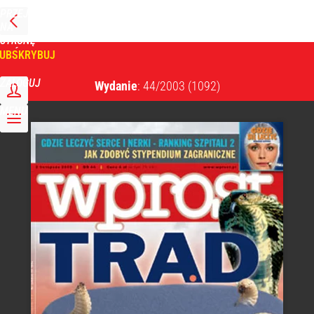
PRZEJDŹ
NA
WPROST
STRONĘ
GŁÓWNĄ
UBSKRYBUJ
Tygodnik Wprost
ZALOGUJ
Wydanie
: 44/2003
(1092)
MENU