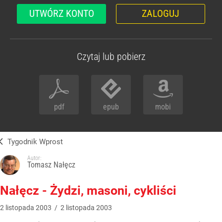
UTWÓRZ KONTO
ZALOGUJ
Czytaj lub pobierz
pdf
epub
mobi
Tygodnik Wprost
Autor:
Tomasz Nałęcz
Nałęcz - Żydzi, masoni, cykliści
2
listopada
2003
/
2
listopada
2003