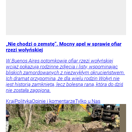
„Nie chodzi o zemstę”. Mocny apel w sprawie ofiar
rzezi wołyńskiej
W Buenos Aires potomkowie ofiar rzezi wołyńskiej
wciąż pokazują rodzinne zdjęcia i listy, wspominając
bliskich zamordowanych z niezwykłym okrucieństwem.
Ich dramat przypomina, że dla wielu rodzin Wołyń nie
jest historią zamkniętą, lecz bolesną raną, która do dziś
nie została zagojona.
Kraj
Polityka
Opinie i komentarze
Tylko u Nas