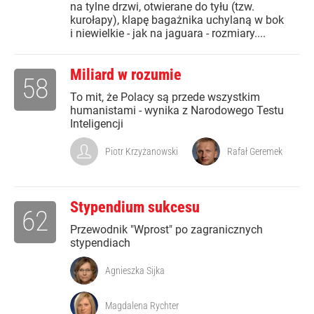
na tylne drzwi, otwierane do tyłu (tzw.
kurołapy), klapę bagażnika uchylaną w bok
i niewielkie - jak na jaguara - rozmiary....
Miliard w rozumie
58
To mit, że Polacy są przede wszystkim
humanistami - wynika z Narodowego Testu
Inteligencji
Piotr Krzyżanowski
Rafał Geremek
Stypendium sukcesu
62
Przewodnik "Wprost" po zagranicznych
stypendiach
Agnieszka Sijka
Magdalena Rychter