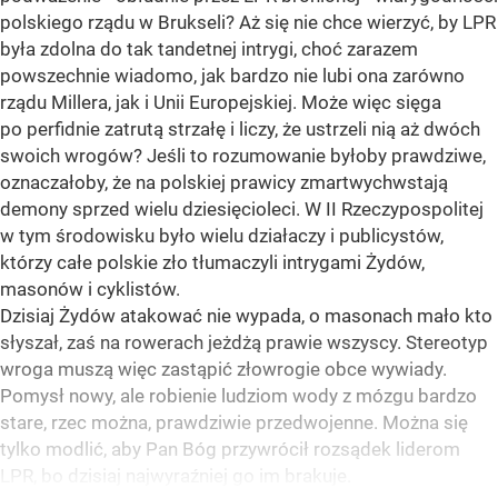
polskiego rządu w Brukseli? Aż się nie chce wierzyć, by LPR
była zdolna do tak tandetnej intrygi, choć zarazem
powszechnie wiadomo, jak bardzo nie lubi ona zarówno
rządu Millera, jak i Unii Europejskiej. Może więc sięga
po perfidnie zatrutą strzałę i liczy, że ustrzeli nią aż dwóch
swoich wrogów? Jeśli to rozumowanie byłoby prawdziwe,
oznaczałoby, że na polskiej prawicy zmartwychwstają
demony sprzed wielu dziesięcioleci. W II Rzeczypospolitej
w tym środowisku było wielu działaczy i publicystów,
którzy całe polskie zło tłumaczyli intrygami Żydów,
masonów i cyklistów.
Dzisiaj Żydów atakować nie wypada, o masonach mało kto
słyszał, zaś na rowerach jeżdżą prawie wszyscy. Stereotyp
wroga muszą więc zastąpić złowrogie obce wywiady.
Pomysł nowy, ale robienie ludziom wody z mózgu bardzo
stare, rzec można, prawdziwie przedwojenne. Można się
tylko modlić, aby Pan Bóg przywrócił rozsądek liderom
LPR, bo dzisiaj najwyraźniej go im brakuje.