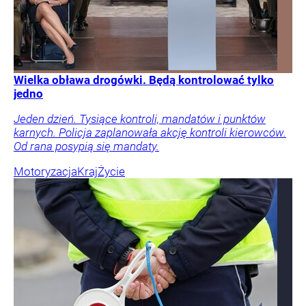
Wielka obława drogówki. Będą kontrolować tylko
jedno
Jeden dzień. Tysiące kontroli, mandatów i punktów
karnych. Policja zaplanowała akcję kontroli kierowców.
Od rana posypią się mandaty.
Motoryzacja
Kraj
Życie