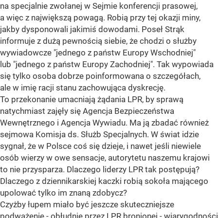
na specjalnie zwołanej w Sejmie konferencji prasowej,
a więc z największą powagą. Robią przy tej okazji miny,
jakby dysponowali jakimiś dowodami. Poseł Strąk
informuje z dużą pewnością siebie, że chodzi o służby
wywiadowcze "jednego z państw Europy Wschodniej"
lub "jednego z państw Europy Zachodniej". Tak wypowiada
się tylko osoba dobrze poinformowana o szczegółach,
ale w imię racji stanu zachowująca dyskrecję.
To przekonanie umacniają żądania LPR, by sprawą
natychmiast zajęły się Agencja Bezpieczeństwa
Wewnętrznego i Agencja Wywiadu. Ma ją zbadać również
sejmowa Komisja ds. Służb Specjalnych. W świat idzie
sygnał, że w Polsce coś się dzieje, i nawet jeśli niewiele
osób wierzy w owe sensacje, autorytetu naszemu krajowi
to nie przysparza. Dlaczego liderzy LPR tak postępują?
Dlaczego z dziennikarskiej kaczki robią sokoła mającego
upolować tylko im znaną zdobycz?
Czyżby łupem miało być jeszcze skuteczniejsze
podważenie - obłudnie przez LPR bronionej - wiarygodności