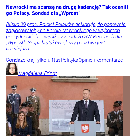
Nawrocki ma szansę na drugą kadencję? Tak ocenili
go Polacy. Sondaż dla „Wprost”
Blisko 39 proc. Polek i Polaków deklaruje, że ponownie
zagłosowałoby na Karola Nawrockiego w wyborach
prezydenckich – wynika z sondażu SW Research dla
„Wprost”. Grupa krytyków głowy państwa jest
liczniejsza.
Sondaże
Kraj
Tylko u Nas
Polityka
Opinie i komentarze
Magdalena
Frindt