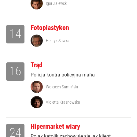
Igor Zalewski
Fotoplastykon
14
Henryk Sawka
Trąd
16
Policja kontra policyjna mafia
Wojciech Sumliński
Violetta Krasnowska
Hipermarket wiary
24
Polak katolik zachowuje się jak klient