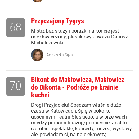
Przyczajony Tygrys
68
Mistrz bez skazy i porażki na koncie jest
odczłowieczony, plastikowy - uważa Dariusz
Michalczewski
Agnieszka Sijka
Bikont do Makłowicza, Makłowicz
70
do Bikonta - Podróże po krainie
kuchni
Drogi Przyjacielu! Spędzam właśnie dużo
czasu w Katowicach, śpię w pokoiku
gościnnym Teatru Śląskiego, a w przerwach
między próbami buszuję po mieście. Jest tu
co robić - spektakle, koncerty, muzea, wystawy,
ale, powiadam ci, na najciekawszą...