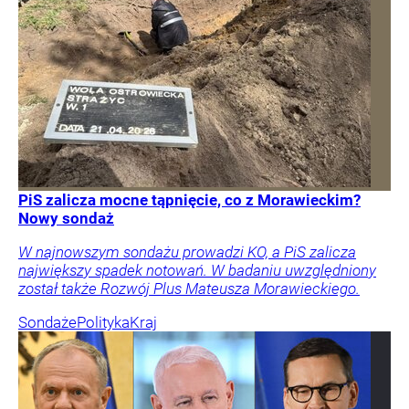
PiS zalicza mocne tąpnięcie, co z Morawieckim?
Nowy sondaż
W najnowszym sondażu prowadzi KO, a PiS zalicza
największy spadek notowań. W badaniu uwzględniony
został także Rozwój Plus Mateusza Morawieckiego.
Sondaże
Polityka
Kraj