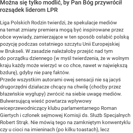
Można się tylko modlić, by Pan Bóg przywrócił
rozsądek liderom LPR
Liga Polskich Rodzin twierdzi, że spekulacje mediów
na temat zmiany premiera mogą być inspirowane przez
obce wywiady, zamierzające w ten sposób osłabić polską
pozycję podczas ostatniego szczytu Unii Europejskiej
w Brukseli. W zasadzie należałoby przejść nad tym
do porządku dziennego (w myśl twierdzenia, że w wolnym
kraju każdy może wierzyć w co chce, nawet w największą
bzdurę), gdyby nie parę faktów.
Przede wszystkim autorami owej sensacji nie są jacyś
drugorzędni działacze chcący na chwilę (choćby przez
błazeńskie wygłupy) zwrócić na siebie uwagę mediów.
Bulwersującą wieść powtarza wpływowy
wiceprzewodniczący klubu parlamentarnego Roman
Giertych i członek sejmowej Komisji ds. Służb Specjalnych
Robert Strąk. Nie mówią tego na zamkniętym konwentyklu
czy u cioci na imieninach (po kilku toastach), lecz