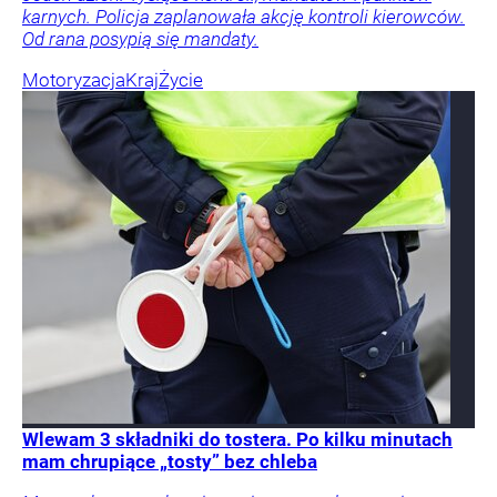
karnych. Policja zaplanowała akcję kontroli kierowców.
Od rana posypią się mandaty.
Motoryzacja
Kraj
Życie
Wlewam 3 składniki do tostera. Po kilku minutach
mam chrupiące „tosty” bez chleba