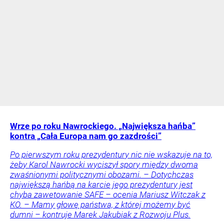
Wrze po roku Nawrockiego. „Największa hańba”
kontra „Cała Europa nam go zazdrości”
Po pierwszym roku prezydentury nic nie wskazuje na to,
żeby Karol Nawrocki wyciszył spory między dwoma
zwaśnionymi politycznymi obozami. – Dotychczas
największą hańbą na karcie jego prezydentury jest
chyba zawetowanie SAFE – ocenia Mariusz Witczak z
KO. – Mamy głowę państwa, z której możemy być
dumni – kontruje Marek Jakubiak z Rozwoju Plus.