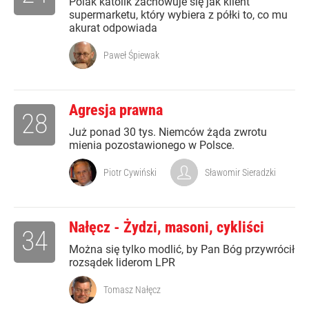
Polak katolik zachowuje się jak klient
supermarketu, który wybiera z półki to, co mu
akurat odpowiada
Paweł Śpiewak
Agresja prawna
28
Już ponad 30 tys. Niemców żąda zwrotu
mienia pozostawionego w Polsce.
Piotr Cywiński
Sławomir Sieradzki
Nałęcz - Żydzi, masoni, cykliści
34
Można się tylko modlić, by Pan Bóg przywrócił
rozsądek liderom LPR
Tomasz Nałęcz