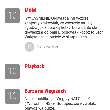
M&M
10
WYJAŚNIENIE Opowiadał mi wczoraj
znajomy krakowiak, że wreszcie mu się
zgadza jak z pętelką hetka, bo właśnie się
dowiedział od pani Błochowiak kogóż to Lech
Wałęsa chciał puścić w skarpetkach.
Marek Majewski
Playback
10
Burza na Węgrzech
10
Nasza publikacja "Węgrzy NATO - nie"
("Wprost" nr 43) w Budapeszcie wywołała
prawdziwą burzę.