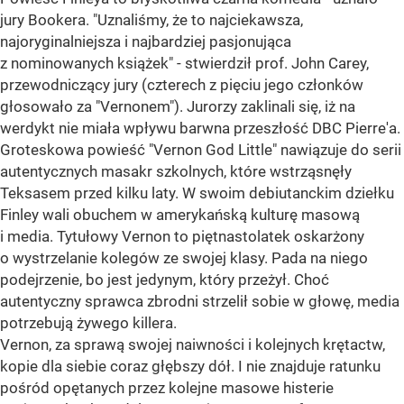
jury Bookera. "Uznaliśmy, że to najciekawsza,
najoryginalniejsza i najbardziej pasjonująca
z nominowanych książek" - stwierdził prof. John Carey,
przewodniczący jury (czterech z pięciu jego członków
głosowało za "Vernonem"). Jurorzy zaklinali się, iż na
werdykt nie miała wpływu barwna przeszłość DBC Pierre'a.
Groteskowa powieść "Vernon God Little" nawiązuje do serii
autentycznych masakr szkolnych, które wstrząsnęły
Teksasem przed kilku laty. W swoim debiutanckim dziełku
Finley wali obuchem w amerykańską kulturę masową
i media. Tytułowy Vernon to piętnastolatek oskarżony
o wystrzelanie kolegów ze swojej klasy. Pada na niego
podejrzenie, bo jest jedynym, który przeżył. Choć
autentyczny sprawca zbrodni strzelił sobie w głowę, media
potrzebują żywego killera.
Vernon, za sprawą swojej naiwności i kolejnych krętactw,
kopie dla siebie coraz głębszy dół. I nie znajduje ratunku
pośród opętanych przez kolejne masowe histerie