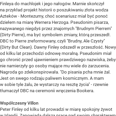
Finleya do machlojek i jego nałogów. Marnie skończył
na przykład projekt historii o poszukiwaniu złota wodza
Azteków - Montezumy, choć scenariusz miał być ponoć
dziełem na miarę Wernera Herzoga. Pseudonim pisarza,
nazywanego niegdyś przez znajomych "Brudnym Pierrem"
(Dirty Pierre), ma być symbolem zmiany, którą przeszedł.
DBC to Pierre zreformowany, czyli "Brudny, Ale Czysty"
(Dirty But Clean). Dawny Finley odszedł w przeszłość. Nowy
od kilku lat przechodzi odnowę moralną. Pseudonim miał
go chronić przed ujawnieniem prawdziwego nazwiska, żeby
nie namierzyły go osoby mające mu wiele do zarzucenia.
Nagroda go zdekonspirowała. "Do pisania pcha mnie żal.
Jest on swego rodzaju paliwem kosmicznym. A mam
w sobie tyle żalu, że wystarczy na resztę życia" - rzewnie
tłumaczył DBC na ceremonii wręczenia Bookera.
Współczesny Villon
Peter Finley od kilku lat prowadzi w miarę spokojny żywot
w Irlandii. Zapowiada dalszą pracę nad swoim charakterem