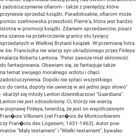
i zadośćuczynienie ofiarom - także z pieniędzy, które
przyniesie sprzedaż książki. Paradoksalnie, ofiarom może
pomóc szelmowska przeszłość Pierre'a, która jest bardzo
istotna w promocji książki. Zdaniem sprzedawców, pisarz
ma szanse na przekroczenie granicy stu tysięcy
sprzedanych w Wielkiej Brytanii książek. W przemianę łotra
w św. Franciszka nie wierzy syn okradzionego przez Finleya
malarza Roberta Lentona. "Peter zawsze miał skłonność
do fantazjowania. Obawiam się, że fantazjuje także
na temat swojego moralnego wzlotu i chęci
zadośćuczynienia. Dopóki nie spłaci wszystkiego
co do centa, dopóty nie uwierzę w ani jedno jego słowo"
- skarżył się młody Lenton dziennikarzowi "Guardiana".
Lenton nie jest odosobniony. Ci, którzy nie wierzą
w poprawę Finleya, twierdzą, że jest on współczesnym
Fran�ois Villonem (vel Fran�ois de Montcorbierem
czy Fran�ois des Logesem; 1431-1463). Autor poe-
matów "Mały testament" i "Wielki testament", bywalec