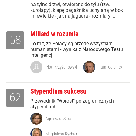
na tylne drzwi, otwierane do tyłu (tzw.
kurołapy), klapę bagażnika uchylaną w bok
i niewielkie - jak na jaguara - rozmiary....
Miliard w rozumie
58
To mit, że Polacy są przede wszystkim
humanistami - wynika z Narodowego Testu
Inteligencji
Piotr Krzyżanowski
Rafał Geremek
Stypendium sukcesu
62
Przewodnik "Wprost" po zagranicznych
stypendiach
Agnieszka Sijka
Magdalena Rychter