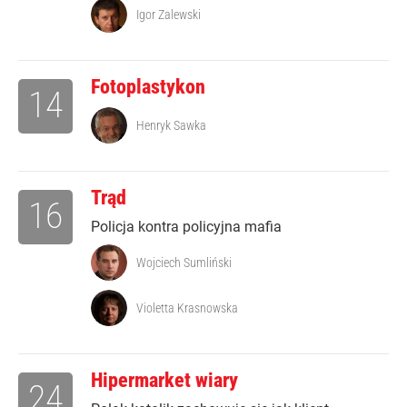
Igor Zalewski
Fotoplastykon
14
Henryk Sawka
Trąd
16
Policja kontra policyjna mafia
Wojciech Sumliński
Violetta Krasnowska
Hipermarket wiary
24