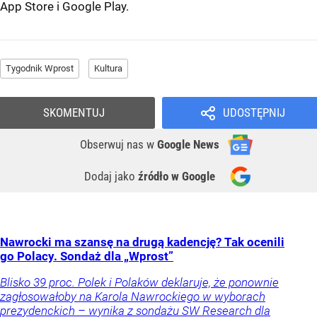
App Store
i
Google Play
.
Tygodnik Wprost
Kultura
SKOMENTUJ
UDOSTĘPNIJ
Obserwuj nas
w
Google News
Dodaj jako
źródło w Google
Nawrocki ma szansę na drugą kadencję? Tak ocenili
go Polacy. Sondaż dla „Wprost”
Blisko 39 proc. Polek i Polaków deklaruje, że ponownie
zagłosowałoby na Karola Nawrockiego w wyborach
prezydenckich – wynika z sondażu SW Research dla