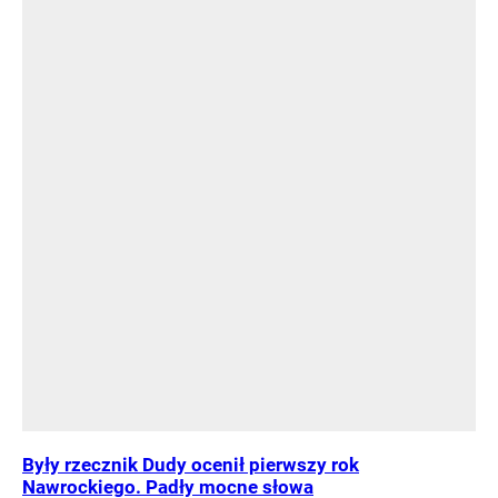
Były rzecznik Dudy ocenił pierwszy rok
Nawrockiego. Padły mocne słowa