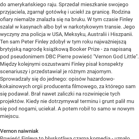
do amerykańskiego raju. Sprzedał mieszkanie swojego
przyjaciela, zgarnął gotówkę i uciekł za granicę. Rodzina
ofiary niemalże znalazła się na bruku. W tym czasie Finley
szalał w kasynach albo był w narkotykowym transie. Jego
wyczyny zna policja w USA, Meksyku, Australii i Hiszpanii.
Ten sam Peter Finley zdobył w tym roku najważniejszą
brytyjską nagrodę książkową Booker Prize - za napisaną
pod pseudonimem DBC Pierre powieść "Vernon God Little".
Między kolejnymi oszustwami Finley pisał konspekty
scenariuszy i przedstawiał je różnym znajomym.
Sprowadzały się do jednego: opisów hazardowo-
kokainowych orgii producenta filmowego, za którego sam
się podawał. Brał nawet zaliczki na rozwinięcie tych
projektów. Kiedy nie dotrzymywał terminu i grunt palił mu
się pod nogami, uciekał. A potem robił to samo w nowym
miejscu.
Vernon naiwniak
Powieść Finleya to błyskotliwa czarna komedia - uznało