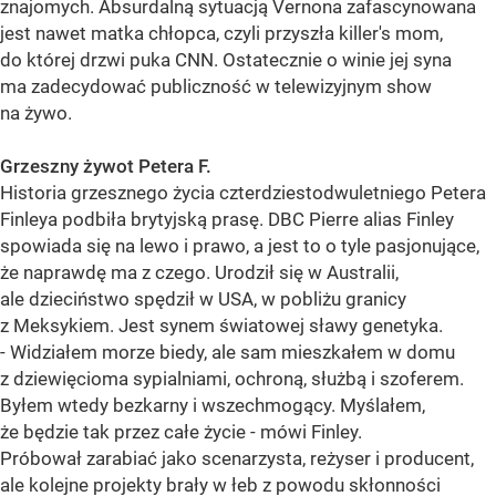
znajomych. Absurdalną sytuacją Vernona zafascynowana
jest nawet matka chłopca, czyli przyszła killer's mom,
do której drzwi puka CNN. Ostatecznie o winie jej syna
ma zadecydować publiczność w telewizyjnym show
na żywo.
Grzeszny żywot Petera F.
Historia grzesznego życia czterdziestodwuletniego Petera
Finleya podbiła brytyjską prasę. DBC Pierre alias Finley
spowiada się na lewo i prawo, a jest to o tyle pasjonujące,
że naprawdę ma z czego. Urodził się w Australii,
ale dzieciństwo spędził w USA, w pobliżu granicy
z Meksykiem. Jest synem światowej sławy genetyka.
- Widziałem morze biedy, ale sam mieszkałem w domu
z dziewięcioma sypialniami, ochroną, służbą i szoferem.
Byłem wtedy bezkarny i wszechmogący. Myślałem,
że będzie tak przez całe życie - mówi Finley.
Próbował zarabiać jako scenarzysta, reżyser i producent,
ale kolejne projekty brały w łeb z powodu skłonności