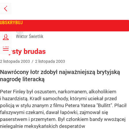
PRZEJDŹ
NA
WPROST
STRONĘ
GŁÓWNĄ
UBSKRYBUJ
Tygodnik Wprost
Autor:
ZALOGUJ
Wiktor Świetlik
MENU
Czysty brudas
2
listopada
2003
/
2
listopada
2003
Nawrócony łotr zdobył najważniejszą brytyjską
nagrodę literacką
Peter Finley był oszustem, narkomanem, alkoholikiem
i hazardzistą. Kradł samochody, którymi uciekał przed
policją w stylu znanym z filmu Petera Yatesa "Bullitt". Płacił
fałszywymi czekami, dawał łapówki, zajmował się
paserstwem i przemytem. Był członkiem bandy wwożącej
nielegalnie meksykańskich desperatów