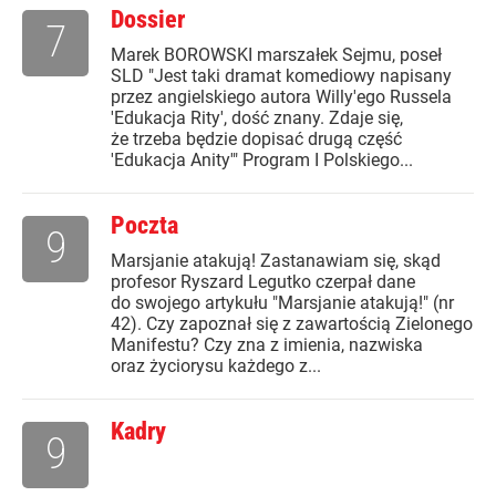
Dossier
7
Marek BOROWSKI marszałek Sejmu, poseł
SLD "Jest taki dramat komediowy napisany
przez angielskiego autora Willy'ego Russela
'Edukacja Rity', dość znany. Zdaje się,
że trzeba będzie dopisać drugą część
'Edukacja Anity'" Program I Polskiego...
Poczta
9
Marsjanie atakują! Zastanawiam się, skąd
profesor Ryszard Legutko czerpał dane
do swojego artykułu "Marsjanie atakują!" (nr
42). Czy zapoznał się z zawartością Zielonego
Manifestu? Czy zna z imienia, nazwiska
oraz życiorysu każdego z...
Kadry
9