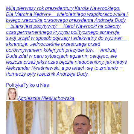
Mija pierwszy rok prezydentury Karola Nawrockiego.
Dla Marcina Kędryny – wieloletniego współpracownika i
byłego rzecznika prasowego prezydenta Andrzeja Dudy
– bilans jest pozytywny: – Karol Nawrocki na obecny
czas permanentnego kryzysu politycznego sprawuje
swój urząd w sposób dojrzały i adekwatny do wyzwań –
akcentuje. Jednocześnie przestrzega przed
porównywaniem kolejnych prezydentów. – Andrzej
Duda zdał w paru sytuacjach egzamin celująco, ale
jeszcze przez jakiś czas będzie niedoceniony, jak kiedyś
Aleksander Kwaśniewski, a po latach się to zmieniło –
tłumaczy były rzecznik Andrzeja Dudy.
Polityka
Tylko u Nas
Agnieszka
Niesłuchowska