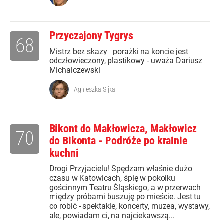
Przyczajony Tygrys
68
Mistrz bez skazy i porażki na koncie jest
odczłowieczony, plastikowy - uważa Dariusz
Michalczewski
Agnieszka Sijka
Bikont do Makłowicza, Makłowicz
70
do Bikonta - Podróże po krainie
kuchni
Drogi Przyjacielu! Spędzam właśnie dużo
czasu w Katowicach, śpię w pokoiku
gościnnym Teatru Śląskiego, a w przerwach
między próbami buszuję po mieście. Jest tu
co robić - spektakle, koncerty, muzea, wystawy,
ale, powiadam ci, na najciekawszą...