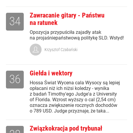
Zawracanie gitary - Państwu
34
na ratunek
Opozycja przypuściła zajadły atak
na projaśniepaństwową politykę SLD. Wstyd!
Krzysztof Czabański
Giełda i wektory
36
Hossa Świat Wycena cala Wysocy są lepiej
opłacani niż ich niżsi koledzy - wynika
z badań Timothy'ego Judge'a z University
of Florida. Wzrost wyższy o cal (2,54 cm)
oznacza zwiększenie rocznych dochodów
o 789 USD. Judge przyznaje, że taka...
Związkokracja pod trybunał