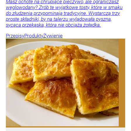
Masz ochotę na chrupiące pieczywo, ale ograniczasz
węglowodany? Zrób te wyjątkowe tosty, które w smaku
do złudzenia przypominają tradycyjne. Wystarczą trzy
proste składniki, by na talerzu wylądowała pyszna,
sycąca przekąska, która nie obciąża żołądka.
Przepisy
Produkty
Żywienie