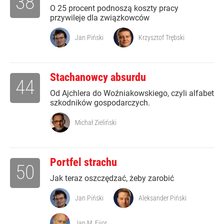
38
O 25 procent podnoszą koszty pracy
przywileje dla związkowców
Jan Piński
Krzysztof Trębski
Stachanowcy absurdu
44
Od Ajchlera do Woźniakowskiego, czyli alfabet
szkodników gospodarczych.
Michał Zieliński
Portfel strachu
50
Jak teraz oszczędzać, żeby zarobić
Jan Piński
Aleksander Piński
Jan M. Fijor