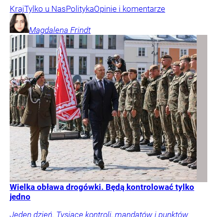
Kraj
Tylko u Nas
Polityka
Opinie i komentarze
Magdalena
Frindt
Wielka obława drogówki. Będą kontrolować tylko
jedno
Jeden dzień. Tysiące kontroli, mandatów i punktów