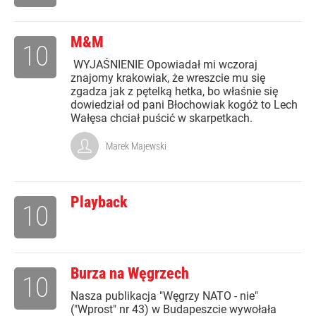
M&M
10
WYJAŚNIENIE Opowiadał mi wczoraj
znajomy krakowiak, że wreszcie mu się
zgadza jak z pętelką hetka, bo właśnie się
dowiedział od pani Błochowiak kogóż to Lech
Wałęsa chciał puścić w skarpetkach.
Marek Majewski
Playback
10
Burza na Węgrzech
10
Nasza publikacja "Węgrzy NATO - nie"
("Wprost" nr 43) w Budapeszcie wywołała