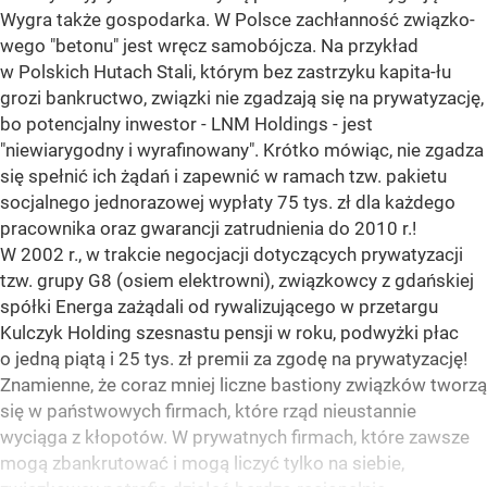
Wygra także gospodarka. W Polsce zachłanność związko-
wego "betonu" jest wręcz samobójcza. Na przykład
w Polskich Hutach Stali, którym bez zastrzyku kapita-łu
grozi bankructwo, związki nie zgadzają się na prywatyzację,
bo potencjalny inwestor - LNM Holdings - jest
"niewiarygodny i wyrafinowany". Krótko mówiąc, nie zgadza
się spełnić ich żądań i zapewnić w ramach tzw. pakietu
socjalnego jednorazowej wypłaty 75 tys. zł dla każdego
pracownika oraz gwarancji zatrudnienia do 2010 r.!
W 2002 r., w trakcie negocjacji dotyczących prywatyzacji
tzw. grupy G8 (osiem elektrowni), związkowcy z gdańskiej
spółki Energa zażądali od rywalizującego w przetargu
Kulczyk Holding szesnastu pensji w roku, podwyżki płac
o jedną piątą i 25 tys. zł premii za zgodę na prywatyzację!
Znamienne, że coraz mniej liczne bastiony związków tworzą
się w państwowych firmach, które rząd nieustannie
wyciąga z kłopotów. W prywatnych firmach, które zawsze
mogą zbankrutować i mogą liczyć tylko na siebie,