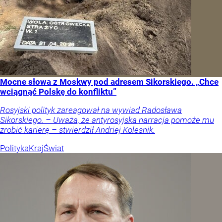
Mocne słowa z Moskwy pod adresem Sikorskiego. „Chce
wciągnąć Polskę do konfliktu”
Rosyjski polityk zareagował na wywiad Radosława
Sikorskiego. – Uważa, że antyrosyjska narracja pomoże mu
zrobić karierę – stwierdził Andriej Kolesnik.
Polityka
Kraj
Świat