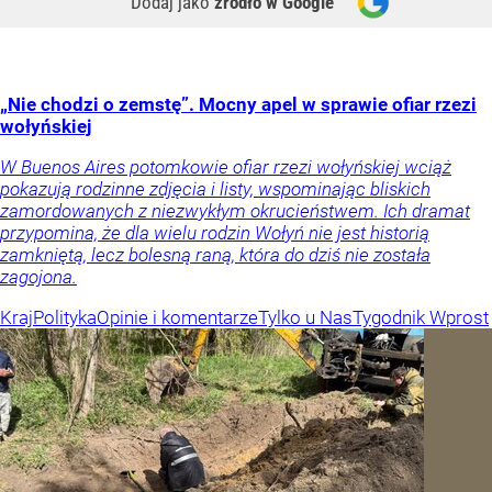
Dodaj jako
źródło w Google
„Nie chodzi o zemstę”. Mocny apel w sprawie ofiar rzezi
wołyńskiej
W Buenos Aires potomkowie ofiar rzezi wołyńskiej wciąż
pokazują rodzinne zdjęcia i listy, wspominając bliskich
zamordowanych z niezwykłym okrucieństwem. Ich dramat
przypomina, że dla wielu rodzin Wołyń nie jest historią
zamkniętą, lecz bolesną raną, która do dziś nie została
zagojona.
Kraj
Polityka
Opinie i komentarze
Tylko u Nas
Tygodnik Wprost