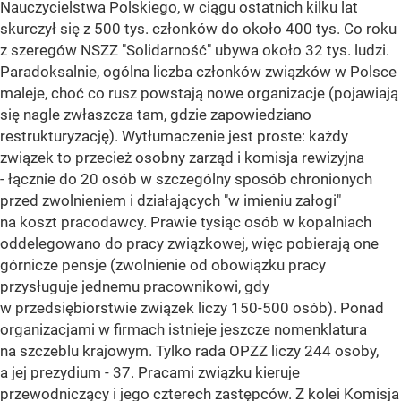
Nauczycielstwa Polskiego, w ciągu ostatnich kilku lat
skurczył się z 500 tys. członków do około 400 tys. Co roku
z szeregów NSZZ "Solidarność" ubywa około 32 tys. ludzi.
Paradoksalnie, ogólna liczba członków związków w Polsce
maleje, choć co rusz powstają nowe organizacje (pojawiają
się nagle zwłaszcza tam, gdzie zapowiedziano
restrukturyzację). Wytłumaczenie jest proste: każdy
związek to przecież osobny zarząd i komisja rewizyjna
- łącznie do 20 osób w szczególny sposób chronionych
przed zwolnieniem i działających "w imieniu załogi"
na koszt pracodawcy. Prawie tysiąc osób w kopalniach
oddelegowano do pracy związkowej, więc pobierają one
górnicze pensje (zwolnienie od obowiązku pracy
przysługuje jednemu pracownikowi, gdy
w przedsiębiorstwie związek liczy 150-500 osób). Ponad
organizacjami w firmach istnieje jeszcze nomenklatura
na szczeblu krajowym. Tylko rada OPZZ liczy 244 osoby,
a jej prezydium - 37. Pracami związku kieruje
przewodniczący i jego czterech zastępców. Z kolei Komisja