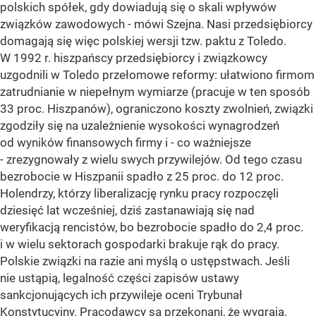
polskich spółek, gdy dowiadują się o skali wpływów
związków zawodowych - mówi Szejna. Nasi przedsiębiorcy
domagają się więc polskiej wersji tzw. paktu z Toledo.
W 1992 r. hiszpańscy przedsiębiorcy i związkowcy
uzgodnili w Toledo przełomowe reformy: ułatwiono firmom
zatrudnianie w niepełnym wymiarze (pracuje w ten sposób
33 proc. Hiszpanów), ograniczono koszty zwolnień, związki
zgodziły się na uzależnienie wysokości wynagrodzeń
od wyników finansowych firmy i - co ważniejsze
- zrezygnowały z wielu swych przywilejów. Od tego czasu
bezrobocie w Hiszpanii spadło z 25 proc. do 12 proc.
Holendrzy, którzy liberalizację rynku pracy rozpoczęli
dziesięć lat wcześniej, dziś zastanawiają się nad
weryfikacją rencistów, bo bezrobocie spadło do 2,4 proc.
i w wielu sektorach gospodarki brakuje rąk do pracy.
Polskie związki na razie ani myślą o ustępstwach. Jeśli
nie ustąpią, legalność części zapisów ustawy
sankcjonujących ich przywileje oceni Trybunał
Konstytucyjny. Pracodawcy są przekonani, że wygrają.