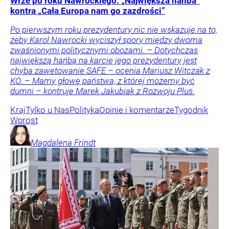
Wrze po roku Nawrockiego. „Największa hańba”
kontra „Cała Europa nam go zazdrości”
Po pierwszym roku prezydentury nic nie wskazuje na to,
żeby Karol Nawrocki wyciszył spory między dwoma
zwaśnionymi politycznymi obozami. – Dotychczas
największą hańbą na karcie jego prezydentury jest
chyba zawetowanie SAFE – ocenia Mariusz Witczak z
KO. – Mamy głowę państwa, z której możemy być
dumni – kontruje Marek Jakubiak z Rozwoju Plus.
Kraj
Tylko u Nas
Polityka
Opinie i komentarze
Tygodnik
Wprost
Magdalena
Frindt