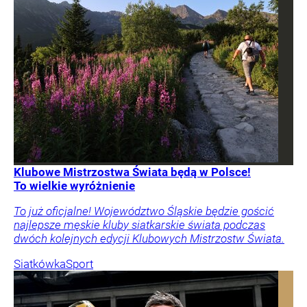
Klubowe Mistrzostwa Świata będą w Polsce!
To wielkie wyróżnienie
To już oficjalne! Województwo Śląskie będzie gościć
najlepsze męskie kluby siatkarskie świata podczas
dwóch kolejnych edycji Klubowych Mistrzostw Świata.
Siatkówka
Sport