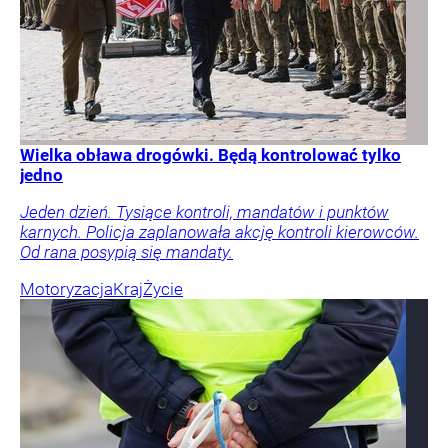
Wielka obława drogówki. Będą kontrolować tylko
jedno
Jeden dzień. Tysiące kontroli, mandatów i punktów
karnych. Policja zaplanowała akcję kontroli kierowców.
Od rana posypią się mandaty.
Motoryzacja
Kraj
Życie