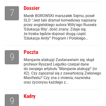
Dossier
7
Marek BOROWSKI marszałek Sejmu, poseł
SLD "Jest taki dramat komediowy napisany
przez angielskiego autora Willy'ego Russela
'Edukacja Rity', dość znany. Zdaje się,
że trzeba będzie dopisać drugą część
'Edukacja Anity'" Program I Polskiego...
Poczta
9
Marsjanie atakują! Zastanawiam się, skąd
profesor Ryszard Legutko czerpał dane
do swojego artykułu "Marsjanie atakują!" (nr
42). Czy zapoznał się z zawartością Zielonego
Manifestu? Czy zna z imienia, nazwiska
oraz życiorysu każdego z...
Kadry
9