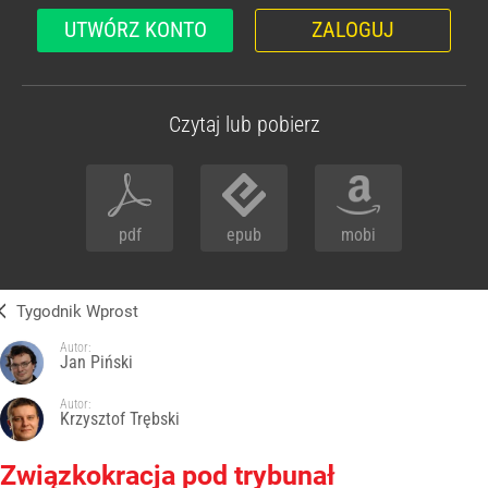
UTWÓRZ KONTO
ZALOGUJ
Czytaj lub pobierz
pdf
epub
mobi
Tygodnik Wprost
Autor:
Jan Piński
Autor:
Krzysztof Trębski
Związkokracja pod trybunał