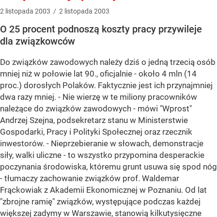
2
listopada
2003
/
2
listopada
2003
O 25 procent podnoszą koszty pracy przywileje
dla związkowców
Do związków zawodowych należy dziś o jedną trzecią osób
mniej niż w połowie lat 90., oficjalnie - około 4 mln (14
proc.) dorosłych Polaków. Faktycznie jest ich przynajmniej
dwa razy mniej. - Nie wierzę w te miliony pracowników
należące do związków zawodowych - mówi "Wprost"
Andrzej Szejna, podsekretarz stanu w Ministerstwie
Gospodarki, Pracy i Polityki Społecznej oraz rzecznik
inwestorów. - Nieprzebieranie w słowach, demonstracje
siły, walki uliczne - to wszystko przypomina desperackie
poczynania środowiska, któremu grunt usuwa się spod nóg
- tłumaczy zachowanie związków prof. Waldemar
Frąckowiak z Akademii Ekonomicznej w Poznaniu. Od lat
"zbrojne ramię" związków, występujące podczas każdej
większej zadymy w Warszawie, stanowią kilkutysięczne