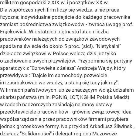
reliktem gospodarki z XIX w. i początków XX w.
Dla współczes-nych firm liczy się wiedza, a nie praca
fizyczna; indywidualne podejście do każdego pracownika
zamiast pośrednictwa związkowców - zwraca uwagę prof.
Frąckowiak. W ostatnich piętnastu latach liczba
pracowników należących do związków zawodowych
spadła na świecie do około 5 proc. (sic!). "Nietykalni"
działacze związkowi w Polsce walczą dziś już tylko
o zachowanie swych przywilejów. Przypomina się partyjny
aparatczyk z "Człowieka z żelaza" Andrzeja Wajdy, który
przewidywał: "Dajcie im samochody, pozwólcie
im zasmakować we władzy, a staną się tacy jak my".
W firmach państwowych lub ze znaczącym wciąż udziałem
skarbu państwa (m.in. PGNiG, LOT, KGHM Polska Miedź)
w radach nadzorczych zasiadają na mocy ustawy
przedstawiciele pracowników - głównie związkowcy. Idea
współzarządzania przez pracowników firmami przybiera
jednak groteskowe formy. Na przykład Arkadiusz Śliwiński,
działacz "Solidarności" i delegat regionu Mazowsze