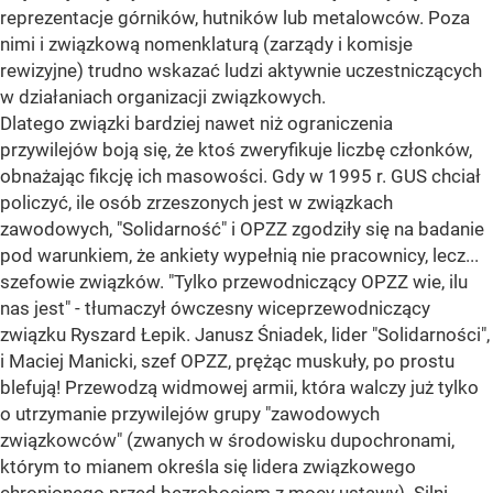
reprezentacje górników, hutników lub metalowców. Poza
nimi i związkową nomenklaturą (zarządy i komisje
rewizyjne) trudno wskazać ludzi aktywnie uczestniczących
w działaniach organizacji związkowych.
Dlatego związki bardziej nawet niż ograniczenia
przywilejów boją się, że ktoś zweryfikuje liczbę członków,
obnażając fikcję ich masowości. Gdy w 1995 r. GUS chciał
policzyć, ile osób zrzeszonych jest w związkach
zawodowych, "Solidarność" i OPZZ zgodziły się na badanie
pod warunkiem, że ankiety wypełnią nie pracownicy, lecz...
szefowie związków. "Tylko przewodniczący OPZZ wie, ilu
nas jest" - tłumaczył ówczesny wiceprzewodniczący
związku Ryszard Łepik. Janusz Śniadek, lider "Solidarności",
i Maciej Manicki, szef OPZZ, prężąc muskuły, po prostu
blefują! Przewodzą widmowej armii, która walczy już tylko
o utrzymanie przywilejów grupy "zawodowych
związkowców" (zwanych w środowisku dupochronami,
którym to mianem określa się lidera związkowego