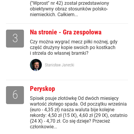
("Wprost" nr 42) został przedstawiony
obiektywny obraz stosunków polsko-
niemieckich. Całkiem...
Na stronie - Gra zespołowa
3
Czy można wygrać mecz piłki nożnej, gdy
część drużyny kopie swoich po kostkach
i strzela do własnej bramki?
Stanisław Janecki
Peryskop
6
Spisek psuje złotówkę Od dwóch miesięcy
wartość złotego spada. Od początku września
(euro - 4,35 zł) nasza waluta bije kolejne
rekordy: 4,50 zł (15 IX), 4,60 zł (29 IX), ostatnio
(24 X) - 4,70 zł. Co się dzieje? Przecież
członkowie...