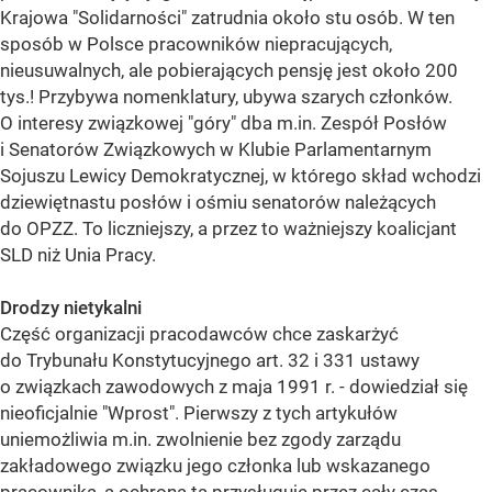
Krajowa "Solidarności" zatrudnia około stu osób. W ten
sposób w Polsce pracowników niepracujących,
nieusuwalnych, ale pobierających pensję jest około 200
tys.! Przybywa nomenklatury, ubywa szarych członków.
O interesy związkowej "góry" dba m.in. Zespół Posłów
i Senatorów Związkowych w Klubie Parlamentarnym
Sojuszu Lewicy Demokratycznej, w którego skład wchodzi
dziewiętnastu posłów i ośmiu senatorów należących
do OPZZ. To liczniejszy, a przez to ważniejszy koalicjant
SLD niż Unia Pracy.
Drodzy nietykalni
Część organizacji pracodawców chce zaskarżyć
do Trybunału Konstytucyjnego art. 32 i 331 ustawy
o związkach zawodowych z maja 1991 r. - dowiedział się
nieoficjalnie "Wprost". Pierwszy z tych artykułów
uniemożliwia m.in. zwolnienie bez zgody zarządu
zakładowego związku jego członka lub wskazanego