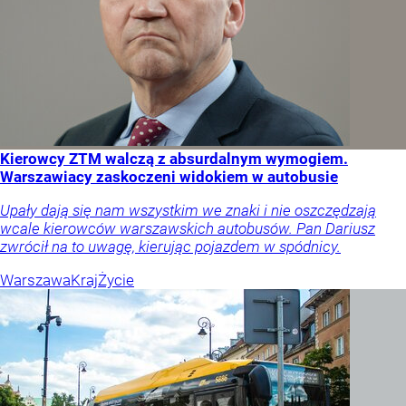
Kierowcy ZTM walczą z absurdalnym wymogiem.
Warszawiacy zaskoczeni widokiem w autobusie
Upały dają się nam wszystkim we znaki i nie oszczędzają
wcale kierowców warszawskich autobusów. Pan Dariusz
zwrócił na to uwagę, kierując pojazdem w spódnicy.
Warszawa
Kraj
Życie