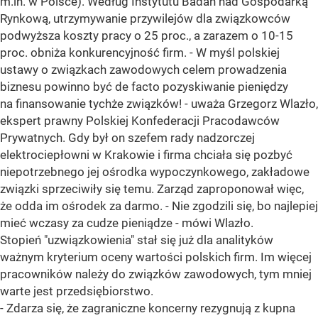
m.in. w Polsce). Według Instytutu Badań nad Gospodarką
Rynkową, utrzymywanie przywilejów dla związkowców
podwyższa koszty pracy o 25 proc., a zarazem o 10-15
proc. obniża konkurencyjność firm. - W myśl polskiej
ustawy o związkach zawodowych celem prowadzenia
biznesu powinno być de facto pozyskiwanie pieniędzy
na finansowanie tychże związków! - uważa Grzegorz Wlazło,
ekspert prawny Polskiej Konfederacji Pracodawców
Prywatnych. Gdy był on szefem rady nadzorczej
elektrociepłowni w Krakowie i firma chciała się pozbyć
niepotrzebnego jej ośrodka wypoczynkowego, zakładowe
związki sprzeciwiły się temu. Zarząd zaproponował więc,
że odda im ośrodek za darmo. - Nie zgodzili się, bo najlepiej
mieć wczasy za cudze pieniądze - mówi Wlazło.
Stopień "uzwiązkowienia" stał się już dla analityków
ważnym kryterium oceny wartości polskich firm. Im więcej
pracowników należy do związków zawodowych, tym mniej
warte jest przedsiębiorstwo.
- Zdarza się, że zagraniczne koncerny rezygnują z kupna