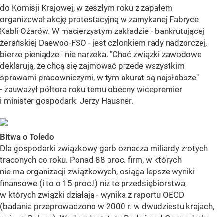
do Komisji Krajowej, w zeszłym roku z zapałem
organizował akcję protestacyjną w zamykanej Fabryce
Kabli Ożarów. W macierzystym zakładzie - bankrutującej
żerańskiej Daewoo-FSO - jest członkiem rady nadzorczej,
bierze pieniądze i nie narzeka. "Choć związki zawodowe
deklarują, że chcą się zajmować przede wszystkim
sprawami pracowniczymi, w tym akurat są najsłabsze"
- zauważył półtora roku temu obecny wicepremier
i minister gospodarki Jerzy Hausner.
Bitwa o Toledo
Dla gospodarki związkowy garb oznacza miliardy złotych
traconych co roku. Ponad 88 proc. firm, w których
nie ma organizacji związkowych, osiąga lepsze wyniki
finansowe (i to o 15 proc.!) niż te przedsiębiorstwa,
w których związki działają - wynika z raportu OECD
(badania przeprowadzono w 2000 r. w dwudziestu krajach,