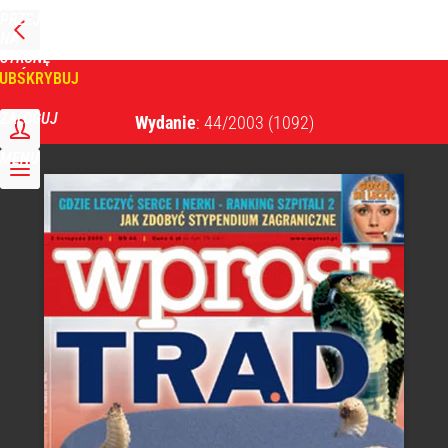
PRZEJDŹ
NA
WPROST
STRONĘ
GŁÓWNĄ
UBSKRYBUJ
Tygodnik Wprost
ZALOGUJ
Wydanie
: 44/2003
(1092)
MENU