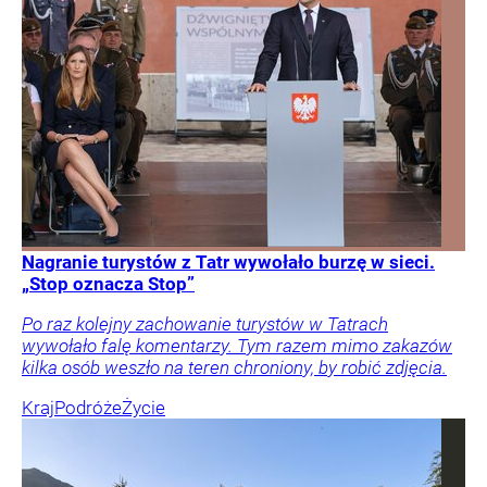
Nagranie turystów z Tatr wywołało burzę w sieci.
„Stop oznacza Stop”
Po raz kolejny zachowanie turystów w Tatrach
wywołało falę komentarzy. Tym razem mimo zakazów
kilka osób weszło na teren chroniony, by robić zdjęcia.
Kraj
Podróże
Życie