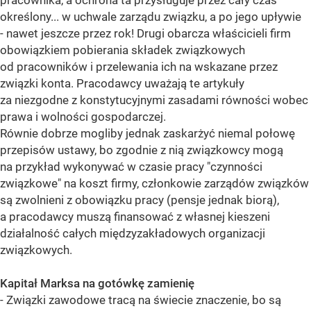
pracownika, a ochrona ta przysługuje przez cały czas
określony... w uchwale zarządu związku, a po jego upływie
- nawet jeszcze przez rok! Drugi obarcza właścicieli firm
obowiązkiem pobierania składek związkowych
od pracowników i przelewania ich na wskazane przez
związki konta. Pracodawcy uważają te artykuły
za niezgodne z konstytucyjnymi zasadami równości wobec
prawa i wolności gospodarczej.
Równie dobrze mogliby jednak zaskarżyć niemal połowę
przepisów ustawy, bo zgodnie z nią związkowcy mogą
na przykład wykonywać w czasie pracy "czynności
związkowe" na koszt firmy, członkowie zarządów związków
są zwolnieni z obowiązku pracy (pensje jednak biorą),
a pracodawcy muszą finansować z własnej kieszeni
działalność całych międzyzakładowych organizacji
związkowych.
Kapitał Marksa na gotówkę zamienię
- Związki zawodowe tracą na świecie znaczenie, bo są