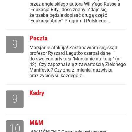
przez angielskiego autora Willy'ego Russela
'Edukacja Rity', dość znany. Zdaje się,
że trzeba będzie dopisać drugą część
'Edukacja Anity'" Program I Polskiego...
Poczta
9
Marsjanie atakują! Zastanawiam się, skąd
profesor Ryszard Legutko czerpał dane
do swojego artykułu "Marsjanie atakują!" (nr
42). Czy zapoznał się z zawartością Zielonego
Manifestu? Czy zna z imienia, nazwiska
oraz życiorysu każdego z...
Kadry
9
M&M
10