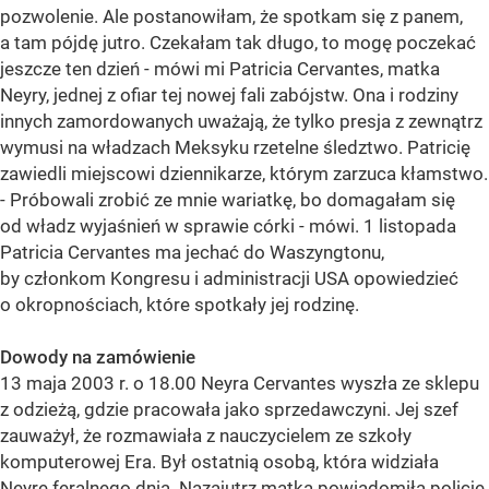
pozwolenie. Ale postanowiłam, że spotkam się z panem,
a tam pójdę jutro. Czekałam tak długo, to mogę poczekać
jeszcze ten dzień - mówi mi Patricia Cervantes, matka
Neyry, jednej z ofiar tej nowej fali zabójstw. Ona i rodziny
innych zamordowanych uważają, że tylko presja z zewnątrz
wymusi na władzach Meksyku rzetelne śledztwo. Patricię
zawiedli miejscowi dziennikarze, którym zarzuca kłamstwo.
- Próbowali zrobić ze mnie wariatkę, bo domagałam się
od władz wyjaśnień w sprawie córki - mówi. 1 listopada
Patricia Cervantes ma jechać do Waszyngtonu,
by członkom Kongresu i administracji USA opowiedzieć
o okropnościach, które spotkały jej rodzinę.
Dowody na zamówienie
13 maja 2003 r. o 18.00 Neyra Cervantes wyszła ze sklepu
z odzieżą, gdzie pracowała jako sprzedawczyni. Jej szef
zauważył, że rozmawiała z nauczycielem ze szkoły
komputerowej Era. Był ostatnią osobą, która widziała
Neyrę feralnego dnia. Nazajutrz matka powiadomiła policję