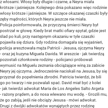
z włosami. Włosy były długie i czarne, a Neyra miała
krótsze i jaśniejsze. Kolejnego dnia pokazano więc rodzinie
włosy krótsze i jaśniejsze. W szczęce okazanej czaszki były
zęby mądrości, których Neyra jeszcze nie miała.
Policja poinformowała, że przyczyną śmierci Neyry był
postrzał w głowę. Kiedy brat matki ofiary spytał, gdzie jest
ślad po kuli, przy następnym okazaniu w tyle czaszki
pojawiła się dziura. Gdy rodzina domagała się wyjaśnień,
policja aresztowała męża Patricii - Jesusa, ojczyma Neyry
- oraz jej kuzyna Miguela Davida. W areszcie - jak twierdzą
pozostali członkowie rodziny - policjanci próbowali
wymusić na Miguelu zeznania obciążające winą za zabicie
Neyry jej ojczyma. Jednocześnie naciskali na Jesusa, by się
przyznał do popełnienia zbrodni. Patricia twierdzi, że bili
go po twarzy i nie pozwalali spać. David miał być z kolei
- jak twierdzi adwokat María de Los Angeles Salto Argeta
- rażony prądem, a do nosa wlewano mu wodę. - Grozili mu,
że go zabiją, jeśli nie obciąży Jesusa - mówi adwokat.
Drugi z dwójki adwokatów wynajętych przez rodzinę