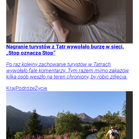
Nagranie turystów z Tatr wywołało burzę w sieci.
„Stop oznacza Stop”
Po raz kolejny zachowanie turystów w Tatrach
wywołało falę komentarzy. Tym razem mimo zakazów
kilka osób weszło na teren chroniony, by robić zdjęcia.
Kraj
Podróże
Życie