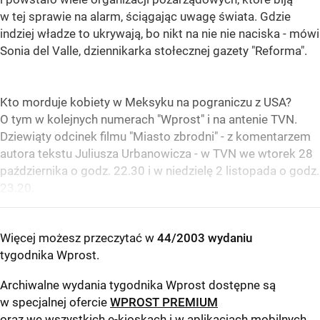
w tej sprawie na alarm, ściągając uwagę świata. Gdzie
indziej władze to ukrywają, bo nikt na nie nie naciska - mówi
Sonia del Valle, dziennikarka stołecznej gazety "Reforma".
Kto morduje kobiety w Meksyku na pograniczu z USA?
O tym w kolejnych numerach "Wprost" i na antenie TVN.
Dziewiąty odcinek filmu "Miasto zbrodni" - z komentarzem
autora tekstu Juliusza Urbanowicza - w TVN we wtorek 28
października o godz. 22.30 i w niedzielę 2 listopada o godz.
23.20.
Więcej możesz przeczytać w
44/2003 wydaniu
tygodnika Wprost
.
Archiwalne wydania tygodnika Wprost dostępne są
w specjalnej ofercie
WPROST PREMIUM
oraz we wszystkich e-kioskach i w aplikacjach mobilnych