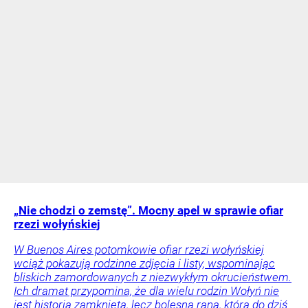
„Nie chodzi o zemstę”. Mocny apel w sprawie ofiar
rzezi wołyńskiej
W Buenos Aires potomkowie ofiar rzezi wołyńskiej
wciąż pokazują rodzinne zdjęcia i listy, wspominając
bliskich zamordowanych z niezwykłym okrucieństwem.
Ich dramat przypomina, że dla wielu rodzin Wołyń nie
jest historią zamkniętą, lecz bolesną raną, która do dziś