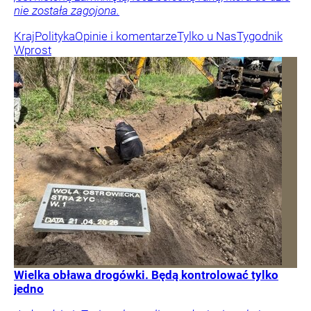
nie została zagojona.
Kraj
Polityka
Opinie i komentarze
Tylko u Nas
Tygodnik
Wprost
Wielka obława drogówki. Będą kontrolować tylko
jedno