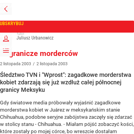
PRZEJDŹ
NA
WPROST
STRONĘ
GŁÓWNĄ
UBSKRYBUJ
Tygodnik Wprost
Autor:
ZALOGUJ
Juliusz Urbanowicz
MENU
Pogranicze morderców
2
listopada
2003
/
2
listopada
2003
Śledztwo TVN i "Wprost": zagadkowe morderstwa
kobiet zdarzają się już wzdłuż całej północnej
granicy Meksyku
Gdy światowe media próbowały wyjaśnić zagadkowe
morderstwa kobiet w Juárez w meksykańskim stanie
Chihuahua, podobne seryjne zabójstwa zaczęły się zdarzać
w stolicy stanu - Chihuahua. - Miałam pójść zobaczyć kości,
które zostały po mojej córce, bo wreszcie dostałam