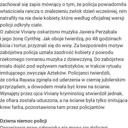
zachował się zapis mówiący o tym, że policja powiadomiła
właściciela rancza o znalezieniu zwłok dzień wcześniej, nim
natrafiły na nie dwie kobiety, które według oficjalnej wersji
policji odkryły ciało.
O zabicie Viviany oskarżono muzyka Javiera Perzabala
i jego żonę Cynthię. Jak oboje twierdzą, po 48 godzinach
bicia i tortur, przyznali się do winy. Za bezpośredni motyw
zabójstwa policja uznała zazdrość kobiety z powodu
rzekomego romansu muzyka z dziewczyną. Do zabójstwa
miało dojść pod wpływem narkotyków, w trakcie rytuału
imitującego zwyczaje Azteków. Policjanci twierdzili,
że córka Rayasa zginęła od uderzenia w ciemię jubilerskim
przyrządem, a dowodem miała być krew na ścianie.
Wynajęty przez ojca Viviany kryminolog stwierdził jednak,
że ofiara została uduszona, a na ścianie była tylko imitująca
krew farba, pozostawiona tam przez policjantów.
Dziwna niemoc policji
Organizacje praw człowieka nie mogą się doliczyć