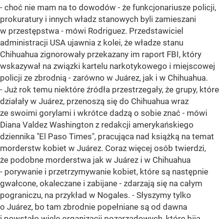
- choć nie mam na to dowodów - że funkcjonariusze policji,
prokuratury i innych władz stanowych byli zamieszani
w przestępstwa - mówi Rodriguez. Przedstawiciel
administracji USA ujawnia z kolei, że władze stanu
Chihuahua zignorowały przekazany im raport FBI, który
wskazywał na związki kartelu narkotykowego i miejscowej
policji ze zbrodnią - zarówno w Juárez, jak i w Chihuahua.
- Już rok temu niektóre źródła przestrzegały, że grupy, które
działały w Juárez, przenoszą się do Chihuahua wraz
ze swoimi gorylami i wkrótce dadzą o sobie znać - mówi
Diana Valdez Washington z redakcji amerykańskiego
dziennika "El Paso Times", pracująca nad książką na temat
morderstw kobiet w Juárez. Coraz więcej osób twierdzi,
że podobne morderstwa jak w Juárez i w Chihuahua
- porywanie i przetrzymywanie kobiet, które są następnie
gwałcone, okaleczane i zabijane - zdarzają się na całym
pograniczu, na przykład w Nogales. - Słyszymy tylko
o Juárez, bo tam zbrodnie popełniane są od dawna
i powstało wiele organizacji pozarządowych, które biją