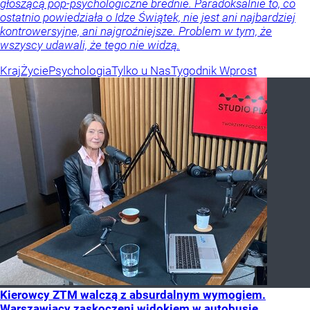
głoszącą pop-psychologiczne brednie. Paradoksalnie to, co
ostatnio powiedziała o Idze Świątek, nie jest ani najbardziej
kontrowersyjne, ani najgroźniejsze. Problem w tym, że
wszyscy udawali, że tego nie widzą.
Kraj
Życie
Psychologia
Tylko u Nas
Tygodnik Wprost
Kierowcy ZTM walczą z absurdalnym wymogiem.
Warszawiacy zaskoczeni widokiem w autobusie