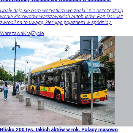
Upały dają się nam wszystkim we znaki i nie oszczędzają
wcale kierowców warszawskich autobusów. Pan Dariusz
zwrócił na to uwagę, kierując pojazdem w spódnicy.
Warszawa
Kraj
Życie
Blisko 200 tys. takich aktów w rok. Polacy masowo