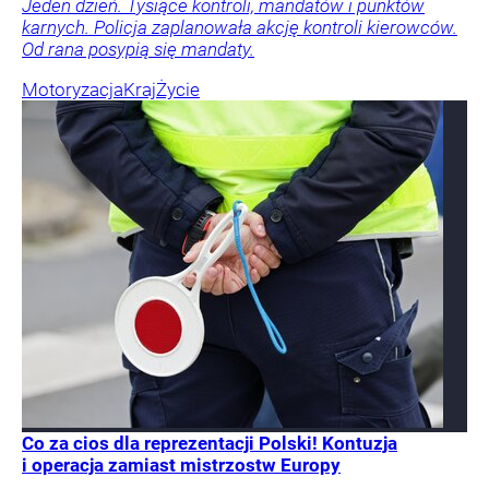
Jeden dzień. Tysiące kontroli, mandatów i punktów
karnych. Policja zaplanowała akcję kontroli kierowców.
Od rana posypią się mandaty.
Motoryzacja
Kraj
Życie
Co za cios dla reprezentacji Polski! Kontuzja
i operacja zamiast mistrzostw Europy