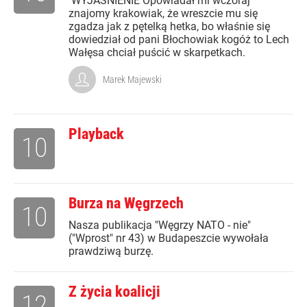
WYJAŚNIENIE Opowiadał mi wczoraj
znajomy krakowiak, że wreszcie mu się
zgadza jak z pętelką hetka, bo właśnie się
dowiedział od pani Błochowiak kogóż to Lech
Wałęsa chciał puścić w skarpetkach.
Marek Majewski
Playback
10
Burza na Węgrzech
10
Nasza publikacja "Węgrzy NATO - nie"
("Wprost" nr 43) w Budapeszcie wywołała
prawdziwą burzę.
Z życia koalicji
12