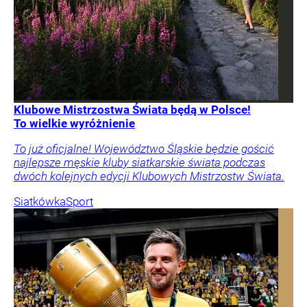
Klubowe Mistrzostwa Świata będą w Polsce!
To wielkie wyróżnienie
To już oficjalne! Województwo Śląskie będzie gościć
najlepsze męskie kluby siatkarskie świata podczas
dwóch kolejnych edycji Klubowych Mistrzostw Świata.
Siatkówka
Sport