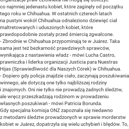
co najmniej jedenastu kobiet, które zaginęły od początku
tego roku w Chihuahua. W ostatnich czterech latach
na pustyni wokół Chihuahua odnaleziono dziewięć ciał
maltretowanych i uduszonych kobiet, które
prawdopodobnie zostały przed śmiercią zgwałcone.
- Zbrodnie w Chihuahua przypominają te w Juárez. Taka
sama jest też bezkarność prawdziwych sprawców,
wynikająca z nastawienia władz - mówi Lucha Castro,
prawniczka i liderka organizacji Justicia para Nuestras
Hijas (Sprawiedliwość dla Naszych Córek) w Chihuahua.
- Dopiero gdy policja znajdzie ciało, zaczynają poszukiwania
winnego, ale dotyczą one tylko najbliższej rodziny
i znajomych. Oni nie tylko nie prowadzą żadnych śledztw,
ale wręcz przeszkadzają rodzinom w prowadzeniu
własnych poszukiwań - mówi Patricia Borunda.
Gdy specjalna komisja ONZ zapoznała się niedawno
z metodami śledztw prowadzonych w sprawie morderstw
kobiet w Juárez, dopatrzyła się wielu uchybień i błędów. To,