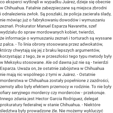
co eksperci wytknęli w wypadku Juárez, dzieje się obecnie
w Chihuahua. Fatalnie zabezpieczane są miejsca zbrodni
i odnalezienia zwłok. Są poszlaki, że policja zacierała ślady,
nie mówiąc już o fabrykowaniu dowodów i wymuszaniu
zeznań. Prokurator Manuel Esparza Navarette, szef
wydziału do spraw mordowanych kobiet, twierdzi,
że informacje o wymuszaniu zeznań i torturach są wyssane
z palca. - To linia obrony stosowana przez adwokatów,
którzy chwytają się jej z braku lepszych argumentów,
korzystając z tego, że w przeszłości tego typu metody były
w Meksyku stosowane. Ale od dawna już nie są - twierdzi
Esparza. Uważa on, że ostatnie zabójstwa w Chihuahua
nie mają nic wspólnego z tymi w Juárez. - Ostatnie
morderstwa w Chihuahua zostały popełnione z zazdrości,
zemsty albo były efektem przemocy w rodzinie. To nie były
ofiary seryjnego mordercy czy morderców - przekonuje.
Innego zdania jest Hector Garcia Rodriguez, delegat
prokuratury federalnej w stanie Chihuahua. - Niektóre
śledztwa były prowadzone źle. Nie możemy wykluczyć