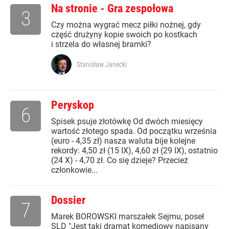
Na stronie - Gra zespołowa
3
Czy można wygrać mecz piłki nożnej, gdy
część drużyny kopie swoich po kostkach
i strzela do własnej bramki?
Stanisław Janecki
Peryskop
6
Spisek psuje złotówkę Od dwóch miesięcy
wartość złotego spada. Od początku września
(euro - 4,35 zł) nasza waluta bije kolejne
rekordy: 4,50 zł (15 IX), 4,60 zł (29 IX), ostatnio
(24 X) - 4,70 zł. Co się dzieje? Przecież
członkowie...
Dossier
7
Marek BOROWSKI marszałek Sejmu, poseł
SLD "Jest taki dramat komediowy napisany