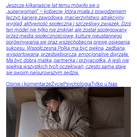
Jeszcze kilkanaście lat temu mówiło się o
„superwoman” – kobiecie, która miała z powodzeniem
łączyć karierę zawodową, macierzyństwo, atrakcyjny
wygląd, aktywność społeczną i szczęśliwy związek. Dziś
ten model nie tylko nie zniknął, ale został spotęgowany
przez media społecznościowe, kulturę nieustannego
porównywania się oraz wszechobecną presję osiągania
sukcesu. Współczesna Polka ma być piękna, zadbana,
wysportowana, przedsiębiorcza, emocjonalnie dojrzała.
Ma być dobrą matką, partnerką i przyjaciółką. A jeśli nie
spełnia wszystkich tych oczekiwań, często sama staje
się swoim najsurowszym sędzią.
Opinie i komentarze
Życie
Psychologia
Tylko u Nas