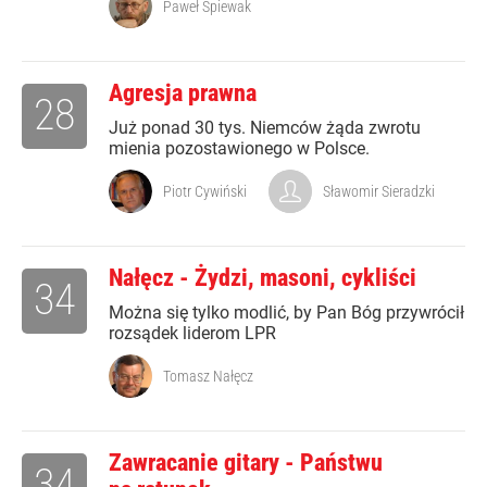
Paweł Śpiewak
Agresja prawna
28
Już ponad 30 tys. Niemców żąda zwrotu
mienia pozostawionego w Polsce.
Piotr Cywiński
Sławomir Sieradzki
Nałęcz - Żydzi, masoni, cykliści
34
Można się tylko modlić, by Pan Bóg przywrócił
rozsądek liderom LPR
Tomasz Nałęcz
Zawracanie gitary - Państwu
34