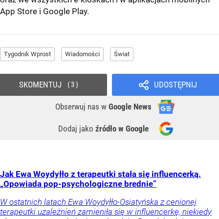
App Store
i
Google Play
.
Tygodnik Wprost
Wiadomości
Świat
SKOMENTUJ
UDOSTĘPNIJ
3
Obserwuj nas
w
Google News
Dodaj jako
źródło w Google
Jak Ewa Woydyłło z terapeutki stała się influencerką.
„Opowiada pop-psychologiczne brednie”
W ostatnich latach Ewa Woydyłło-Osiatyńska z cenionej
terapeutki uzależnień zamieniła się w influencerkę, niekiedy