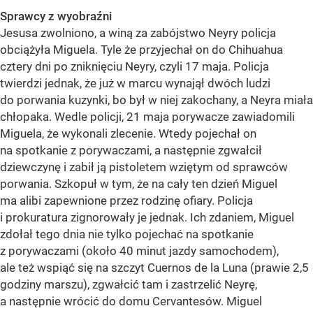
Sprawcy z wyobraźni
Jesusa zwolniono, a winą za zabójstwo Neyry policja
obciążyła Miguela. Tyle że przyjechał on do Chihuahua
cztery dni po zniknięciu Neyry, czyli 17 maja. Policja
twierdzi jednak, że już w marcu wynajął dwóch ludzi
do porwania kuzynki, bo był w niej zakochany, a Neyra miała
chłopaka. Wedle policji, 21 maja porywacze zawiadomili
Miguela, że wykonali zlecenie. Wtedy pojechał on
na spotkanie z porywaczami, a następnie zgwałcił
dziewczynę i zabił ją pistoletem wziętym od sprawców
porwania. Szkopuł w tym, że na cały ten dzień Miguel
ma alibi zapewnione przez rodzinę ofiary. Policja
i prokuratura zignorowały je jednak. Ich zdaniem, Miguel
zdołał tego dnia nie tylko pojechać na spotkanie
z porywaczami (około 40 minut jazdy samochodem),
ale też wspiąć się na szczyt Cuernos de la Luna (prawie 2,5
godziny marszu), zgwałcić tam i zastrzelić Neyrę,
a następnie wrócić do domu Cervantesów. Miguel