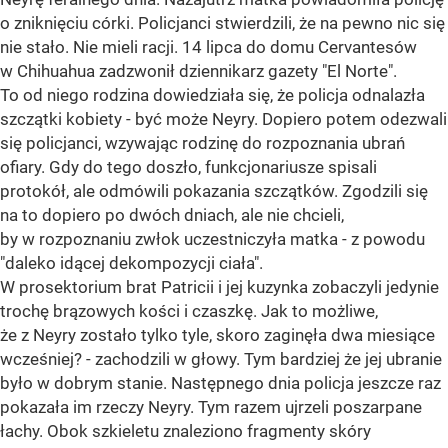
o zniknięciu córki. Policjanci stwierdzili, że na pewno nic się
nie stało. Nie mieli racji. 14 lipca do domu Cervantesów
w Chihuahua zadzwonił dziennikarz gazety "El Norte".
To od niego rodzina dowiedziała się, że policja odnalazła
szczątki kobiety - być może Neyry. Dopiero potem odezwali
się policjanci, wzywając rodzinę do rozpoznania ubrań
ofiary. Gdy do tego doszło, funkcjonariusze spisali
protokół, ale odmówili pokazania szczątków. Zgodzili się
na to dopiero po dwóch dniach, ale nie chcieli,
by w rozpoznaniu zwłok uczestniczyła matka - z powodu
"daleko idącej dekompozycji ciała".
W prosektorium brat Patricii i jej kuzynka zobaczyli jedynie
trochę brązowych kości i czaszkę. Jak to możliwe,
że z Neyry zostało tylko tyle, skoro zaginęła dwa miesiące
wcześniej? - zachodzili w głowy. Tym bardziej że jej ubranie
było w dobrym stanie. Następnego dnia policja jeszcze raz
pokazała im rzeczy Neyry. Tym razem ujrzeli poszarpane
łachy. Obok szkieletu znaleziono fragmenty skóry