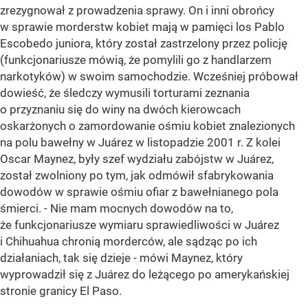
zrezygnował z prowadzenia sprawy. On i inni obrońcy
w sprawie morderstw kobiet mają w pamięci los Pablo
Escobedo juniora, który został zastrzelony przez policję
(funkcjonariusze mówią, że pomylili go z handlarzem
narkotyków) w swoim samochodzie. Wcześniej próbował
dowieść, że śledczy wymusili torturami zeznania
o przyznaniu się do winy na dwóch kierowcach
oskarżonych o zamordowanie ośmiu kobiet znalezionych
na polu bawełny w Juárez w listopadzie 2001 r. Z kolei
Oscar Maynez, były szef wydziału zabójstw w Juárez,
został zwolniony po tym, jak odmówił sfabrykowania
dowodów w sprawie ośmiu ofiar z bawełnianego pola
śmierci. - Nie mam mocnych dowodów na to,
że funkcjonariusze wymiaru sprawiedliwości w Juárez
i Chihuahua chronią morderców, ale sądząc po ich
działaniach, tak się dzieje - mówi Maynez, który
wyprowadził się z Juárez do leżącego po amerykańskiej
stronie granicy El Paso.