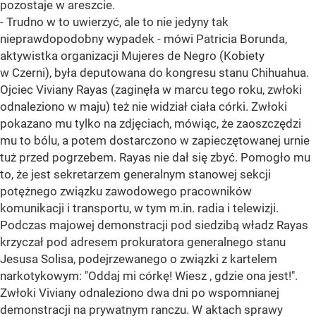
pozostaje w areszcie.
- Trudno w to uwierzyć, ale to nie jedyny tak
nieprawdopodobny wypadek - mówi Patricia Borunda,
aktywistka organizacji Mujeres de Negro (Kobiety
w Czerni), była deputowana do kongresu stanu Chihuahua.
Ojciec Viviany Rayas (zaginęła w marcu tego roku, zwłoki
odnaleziono w maju) też nie widział ciała córki. Zwłoki
pokazano mu tylko na zdjęciach, mówiąc, że zaoszczędzi
mu to bólu, a potem dostarczono w zapieczętowanej urnie
tuż przed pogrzebem. Rayas nie dał się zbyć. Pomogło mu
to, że jest sekretarzem generalnym stanowej sekcji
potężnego związku zawodowego pracowników
komunikacji i transportu, w tym m.in. radia i telewizji.
Podczas majowej demonstracji pod siedzibą władz Rayas
krzyczał pod adresem prokuratora generalnego stanu
Jesusa Solisa, podejrzewanego o związki z kartelem
narkotykowym: "Oddaj mi córkę! Wiesz , gdzie ona jest!".
Zwłoki Viviany odnaleziono dwa dni po wspomnianej
demonstracji na prywatnym ranczu. W aktach sprawy