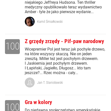
niejakiego Jeffreya Hudsona. Ten thriller
medyczny opublikowało teraz wydawnictwo
Amber - tyle że jako pierwsze wydanie...
Kamil Śmiałkowski
Z grzędy zrzędy - Pif-paw narodowy
100
Wicepremier Pol jest teraz jak pochyłe drzewo,
na które wszyscy skaczą. Nie on jeden
zresztą. Miller też jest pochyłym drzewem.
I Jaskiernia jest pochyłym drzewem.
I Łapiński, Jagiełło, Długosz... kto tam
jeszcze?... Rzec można - cały...
Jan T. Stanisławski
Gra w kolory
100
Do niedawna społeczeństwo amerykańskie