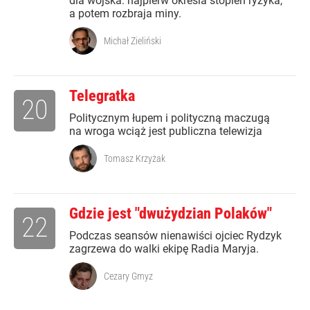
dla wojska: najpierw określa stopień ryzyka,
a potem rozbraja miny.
Michał Zieliński
Telegratka
20
Politycznym łupem i polityczną maczugą
na wroga wciąż jest publiczna telewizja
Tomasz Krzyżak
Gdzie jest "dwużydzian Polaków"
22
Podczas seansów nienawiści ojciec Rydzyk
zagrzewa do walki ekipę Radia Maryja.
Cezary Gmyz