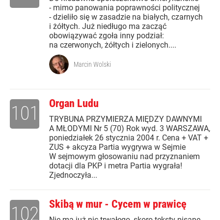
- mimo panowania poprawności politycznej
- dzieliło się w zasadzie na białych, czarnych
i żółtych. Już niedługo ma zacząć
obowiązywać zgoła inny podział:
na czerwonych, żółtych i zielonych....
Marcin Wolski
Organ Ludu
101
TRYBUNA PRZYMIERZA MIĘDZY DAWNYMI
A MŁODYMI Nr 5 (70) Rok wyd. 3 WARSZAWA,
poniedziałek 26 stycznia 2004 r. Cena + VAT +
ZUS + akcyza Partia wygrywa w Sejmie
W sejmowym głosowaniu nad przyznaniem
dotacji dla PKP i metra Partia wygrała!
Zjednoczyła...
Skibą w mur - Cycem w prawicę
102
Nie ma już nic trwałego, skoro teksty pisane