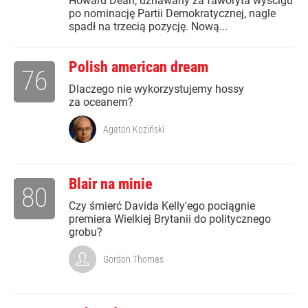
Howard Dean, uznawany za faworyta wyścigu
po nominację Partii Demokratycznej, nagle
spadł na trzecią pozycję. Nową...
Polish american dream
76
Dlaczego nie wykorzystujemy hossy
za oceanem?
Agaton Koziński
Blair na minie
80
Czy śmierć Davida Kelly'ego pociągnie
premiera Wielkiej Brytanii do politycznego
grobu?
Gordon Thomas