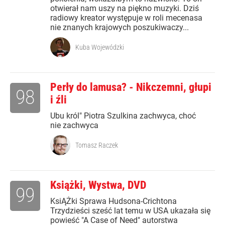
otwierał nam uszy na piękno muzyki. Dziś
radiowy kreator występuje w roli mecenasa
nie znanych krajowych poszukiwaczy...
Kuba Wojewódzki
Perły do lamusa? - Nikczemni, głupi
98
i źli
Ubu król" Piotra Szulkina zachwyca, choć
nie zachwyca
Tomasz Raczek
Książki, Wystwa, DVD
99
KsiĄŻki Sprawa Hudsona-Crichtona
Trzydzieści sześć lat temu w USA ukazała się
powieść "A Case of Need" autorstwa