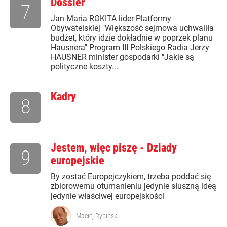
Dossier
7
Jan Maria ROKITA lider Platformy
Obywatelskiej "Większość sejmowa uchwaliła
budżet, który idzie dokładnie w poprzek planu
Hausnera" Program III Polskiego Radia Jerzy
HAUSNER minister gospodarki "Jakie są
polityczne koszty...
Kadry
8
Jestem, więc piszę - Dziady
9
europejskie
By zostać Europejczykiem, trzeba poddać się
zbiorowemu otumanieniu jedynie słuszną ideą
jedynie właściwej europejskości
Maciej Rybiński