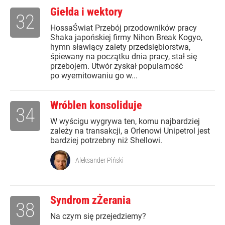
Giełda i wektory
32
HossaŚwiat Przebój przodowników pracy
Shaka japońskiej firmy Nihon Break Kogyo,
hymn sławiący zalety przedsiębiorstwa,
śpiewany na początku dnia pracy, stał się
przebojem. Utwór zyskał popularność
po wyemitowaniu go w...
Wróblen konsoliduje
34
W wyścigu wygrywa ten, komu najbardziej
zależy na transakcji, a Orlenowi Unipetrol jest
bardziej potrzebny niż Shellowi.
Aleksander Piński
Syndrom zŻerania
38
Na czym się przejedziemy?