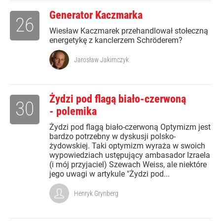
Generator Kaczmarka
26
Wiesław Kaczmarek przehandlował stołeczną
energetykę z kanclerzem Schröderem?
Jarosław Jakimczyk
Żydzi pod flagą biało-czerwoną
30
- polemika
Żydzi pod flagą biało-czerwoną Optymizm jest
bardzo potrzebny w dyskusji polsko-
żydowskiej. Taki optymizm wyraża w swoich
wypowiedziach ustępujący ambasador Izraela
(i mój przyjaciel) Szewach Weiss, ale niektóre
jego uwagi w artykule "Żydzi pod...
Henryk Grynberg