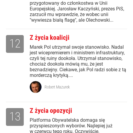
przygotowany do członkostwa w Unii
Europejskiej. Jarosław Kaczyński, prezes PiS,
zarzucił mu wprawdzie, że wobec unii
"wywiesza białą flagę", ale Olechowski...
Z życia koalicji
12
Marek Pol utrzymał swoje stanowisko. Nadal
jest wicepremierem i ministrem infrastruktury,
czyli tej ruiny dookoła. Utrzymał stanowisko,
chociaż dookoła mówią mu, że jest
beznadziejny. Ciekawe, jak Pol radzi sobie z tą
morderczą krytyką....
Robert Mazurek
Z życia opozycji
13
Platforma Obywatelska domaga się
przyspieszonych wyborów. Najlepiej już
w czerwcu tego roku. Oczywiście,