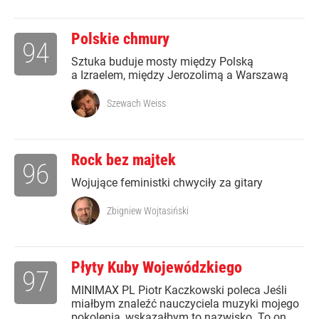
Polskie chmury
94
Sztuka buduje mosty między Polską
a Izraelem, między Jerozolimą a Warszawą
Szewach Weiss
Rock bez majtek
96
Wojujące feministki chwyciły za gitary
Zbigniew Wojtasiński
Płyty Kuby Wojewódzkiego
97
MINIMAX PL Piotr Kaczkowski poleca Jeśli
miałbym znaleźć nauczyciela muzyki mojego
pokolenia, wskazałbym to nazwisko. To on