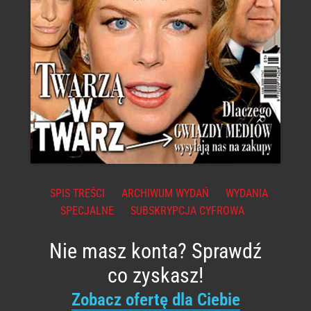
SPIS TREŚCI
ARCHIWUM WYDAŃ
WYDANIA
SPECJALNE
SUBSKRYPCJA CYFROWA
Nie masz konta? Sprawdź
co zyskasz!
Zobacz ofertę dla Ciebie