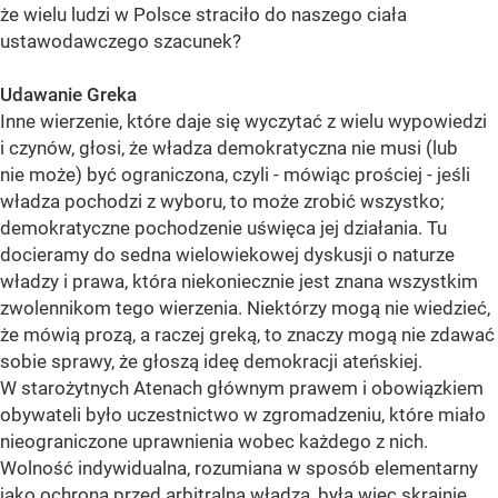
że wielu ludzi w Polsce straciło do naszego ciała
ustawodawczego szacunek?
Udawanie Greka
Inne wierzenie, które daje się wyczytać z wielu wypowiedzi
i czynów, głosi, że władza demokratyczna nie musi (lub
nie może) być ograniczona, czyli - mówiąc prościej - jeśli
władza pochodzi z wyboru, to może zrobić wszystko;
demokratyczne pochodzenie uświęca jej działania. Tu
docieramy do sedna wielowiekowej dyskusji o naturze
władzy i prawa, która niekoniecznie jest znana wszystkim
zwolennikom tego wierzenia. Niektórzy mogą nie wiedzieć,
że mówią prozą, a raczej greką, to znaczy mogą nie zdawać
sobie sprawy, że głoszą ideę demokracji ateńskiej.
W starożytnych Atenach głównym prawem i obowiązkiem
obywateli było uczestnictwo w zgromadzeniu, które miało
nieograniczone uprawnienia wobec każdego z nich.
Wolność indywidualna, rozumiana w sposób elementarny
jako ochrona przed arbitralną władzą, była więc skrajnie