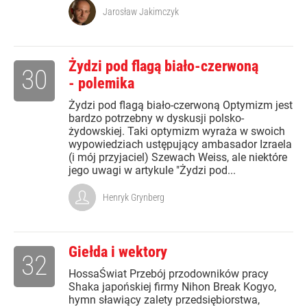
Jarosław Jakimczyk
Żydzi pod flagą biało-czerwoną
30
- polemika
Żydzi pod flagą biało-czerwoną Optymizm jest
bardzo potrzebny w dyskusji polsko-
żydowskiej. Taki optymizm wyraża w swoich
wypowiedziach ustępujący ambasador Izraela
(i mój przyjaciel) Szewach Weiss, ale niektóre
jego uwagi w artykule "Żydzi pod...
Henryk Grynberg
Giełda i wektory
32
HossaŚwiat Przebój przodowników pracy
Shaka japońskiej firmy Nihon Break Kogyo,
hymn sławiący zalety przedsiębiorstwa,