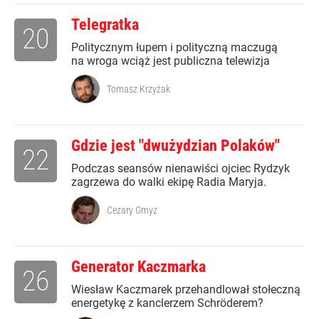
Telegratka
20
Politycznym łupem i polityczną maczugą
na wroga wciąż jest publiczna telewizja
Tomasz Krzyżak
Gdzie jest "dwużydzian Polaków"
22
Podczas seansów nienawiści ojciec Rydzyk
zagrzewa do walki ekipę Radia Maryja.
Cezary Gmyz
Generator Kaczmarka
26
Wiesław Kaczmarek przehandlował stołeczną
energetykę z kanclerzem Schröderem?