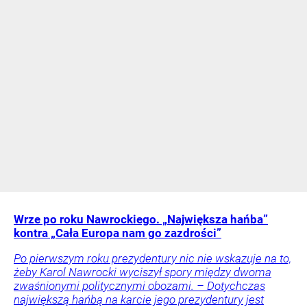
Wrze po roku Nawrockiego. „Największa hańba”
kontra „Cała Europa nam go zazdrości”
Po pierwszym roku prezydentury nic nie wskazuje na to,
żeby Karol Nawrocki wyciszył spory między dwoma
zwaśnionymi politycznymi obozami. – Dotychczas
największą hańbą na karcie jego prezydentury jest