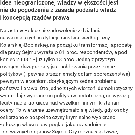
Idea nieograniczonej władzy większości jest
nie do pogodzenia z zasadą podziału władz
i koncepcją rządów prawa
Narasta w Polsce niezadowolenie z działania
najważniejszych instytucji państwa: według Leny
Kolarskiej-Bobińskiej, na początku transformacji aprobatę
dla pracy Sejmu wyrażało 81 proc. respondentów, a pod
koniec 2003 r. - już tylko 13 proc. Jedną z przyczyn
rosnącej dezaprobaty jest hołdowanie przez część
polityków (i pewnie przez niemały odłam społeczeństwa)
pewnym wierzeniom, dotykającym sedna problemu
państwa i prawa. Oto jedno z tych wierzeń: demokratyczny
wybór daje wybranemu politykowi ostateczną, najwyższą
legitymację, górującą nad wszelkimi innymi kryteriami
oceny. To wierzenie uzewnętrzniało się wtedy, gdy osoby
oskarżone o pospolite czyny kryminalne wybierano
- głosząc właśnie ów pogląd jako uzasadnienie
- do ważnych organów Sejmu. Czy można się dziwić,