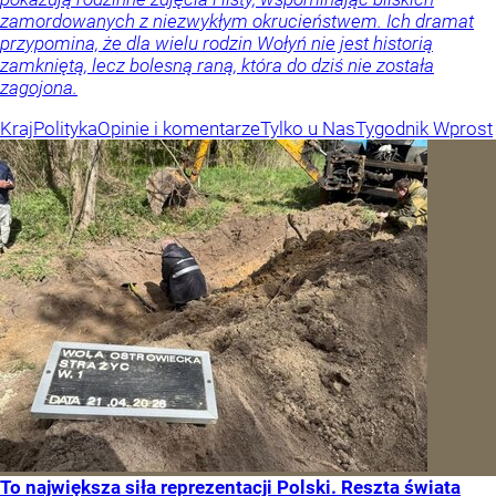
zamordowanych z niezwykłym okrucieństwem. Ich dramat
przypomina, że dla wielu rodzin Wołyń nie jest historią
zamkniętą, lecz bolesną raną, która do dziś nie została
zagojona.
Kraj
Polityka
Opinie i komentarze
Tylko u Nas
Tygodnik Wprost
To największa siła reprezentacji Polski. Reszta świata