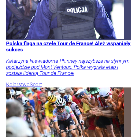
Polska flaga na czele Tour de France! Ależ wspaniały
sukces
Katarzyna Niewiadoma-Phinney najszybsza na słynnym
podjeździe pod Mont Ventoux. Polka wygrała etap i
została liderką Tour de France!
Kolarstwo
Sport