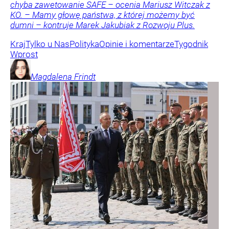
chyba zawetowanie SAFE – ocenia Mariusz Witczak z
KO. – Mamy głowę państwa, z której możemy być
dumni – kontruje Marek Jakubiak z Rozwoju Plus.
Kraj
Tylko u Nas
Polityka
Opinie i komentarze
Tygodnik
Wprost
Magdalena
Frindt