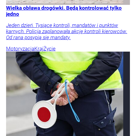
Wielka obława drogówki. Będą kontrolować tylko
jedno
Jeden dzień. Tysiące kontroli, mandatów i punktów
karnych. Policja zaplanowała akcję kontroli kierowców.
Od rana posypią się mandaty.
Motoryzacja
Kraj
Życie