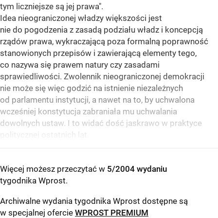
tym liczniejsze są jej prawa".
Idea nieograniczonej władzy większości jest
nie do pogodzenia z zasadą podziału władz i koncepcją
rządów prawa, wykraczającą poza formalną poprawność
stanowionych przepisów i zawierającą elementy tego,
co nazywa się prawem natury czy zasadami
sprawiedliwości. Zwolennik nieograniczonej demokracji
nie może się więc godzić na istnienie niezależnych
od parlamentu instytucji, a nawet na to, by uchwalona
wcześniej konstytucja zabraniała mu uchwalania
dowolnych ustaw. I to widać dość jaskrawo w praktyce
politycznej ostatnich lat.
Więcej możesz przeczytać w
5/2004 wydaniu
tygodnika Wprost
.
Archiwalne wydania tygodnika Wprost dostępne są
w specjalnej ofercie
WPROST PREMIUM