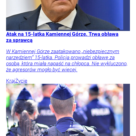
Atak na 15-latka Kamiennej Górze. Trwa obława
za sprawcą
W Kamiennej Górze zaatakowano „niebezpiecznym
narzędziem” 15-latka. Policja prowadzi obławę za
osobą, która miała napaść na chłopca. Nie wykluczono,
że agresorów mogło być więcej.
Kraj
Życie