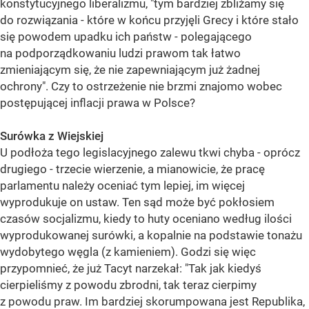
konstytucyjnego liberalizmu, "tym bardziej zbliżamy się
do rozwiązania - które w końcu przyjęli Grecy i które stało
się powodem upadku ich państw - polegającego
na podporządkowaniu ludzi prawom tak łatwo
zmieniającym się, że nie zapewniającym już żadnej
ochrony". Czy to ostrzeżenie nie brzmi znajomo wobec
postępującej inflacji prawa w Polsce?
Surówka z Wiejskiej
U podłoża tego legislacyjnego zalewu tkwi chyba - oprócz
drugiego - trzecie wierzenie, a mianowicie, że pracę
parlamentu należy oceniać tym lepiej, im więcej
wyprodukuje on ustaw. Ten sąd może być pokłosiem
czasów socjalizmu, kiedy to huty oceniano według ilości
wyprodukowanej surówki, a kopalnie na podstawie tonażu
wydobytego węgla (z kamieniem). Godzi się więc
przypomnieć, że już Tacyt narzekał: "Tak jak kiedyś
cierpieliśmy z powodu zbrodni, tak teraz cierpimy
z powodu praw. Im bardziej skorumpowana jest Republika,