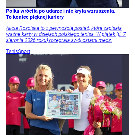
Polka wróciła po udarze i nie kryła wzruszenia.
To koniec pięknej kariery
Alicja Rosolska to z pewnością postać, która zapisała
ważne karty w dziejach polskiego tenisa. W piątek (tj. 7
sierpnia 2026 roku) rozegrała swój ostatni mecz.
Tenis
Sport