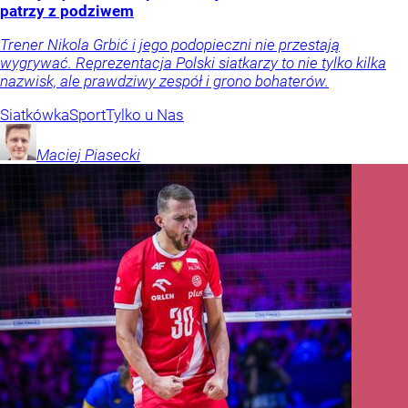
patrzy z podziwem
Trener Nikola Grbić i jego podopieczni nie przestają
wygrywać. Reprezentacja Polski siatkarzy to nie tylko kilka
nazwisk, ale prawdziwy zespół i grono bohaterów.
Siatkówka
Sport
Tylko u Nas
Maciej
Piasecki