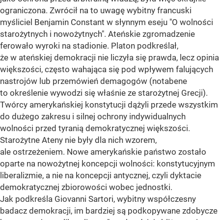
ograniczona. Zwrócił na to uwagę wybitny francuski
myśliciel Benjamin Constant w słynnym eseju "O wolności
starożytnych i nowożytnych". Ateńskie zgromadzenie
ferowało wyroki na stadionie. Platon podkreślał,
że w ateńskiej demokracji nie liczyła się prawda, lecz opinia
większości, często wahająca się pod wpływem falujących
nastrojów lub przemówień demagogów (notabene
to określenie wywodzi się właśnie ze starożytnej Grecji).
Twórcy amerykańskiej konstytucji dążyli przede wszystkim
do dużego zakresu i silnej ochrony indywidualnych
wolności przed tyranią demokratycznej większości.
Starożytne Ateny nie były dla nich wzorem,
ale ostrzeżeniem. Nowe amerykańskie państwo zostało
oparte na nowożytnej koncepcji wolności: konstytucyjnym
liberalizmie, a nie na koncepcji antycznej, czyli dyktacie
demokratycznej zbiorowości wobec jednostki.
Jak podkreśla Giovanni Sartori, wybitny współczesny
badacz demokracji, im bardziej są podkopywane zdobycze