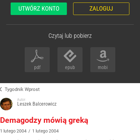
UTWÓRZ KONTO
ZALOGUJ
Czytaj lub pobierz
pdf
epub
mobi
Tygodnik Wprost
Autor:
Leszek Balcerowicz
Demagodzy mówią greką
1
lutego
2004
/
1
lutego
2004