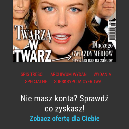
SPIS TREŚCI
ARCHIWUM WYDAŃ
WYDANIA
SPECJALNE
SUBSKRYPCJA CYFROWA
Nie masz konta? Sprawdź
co zyskasz!
Zobacz ofertę dla Ciebie