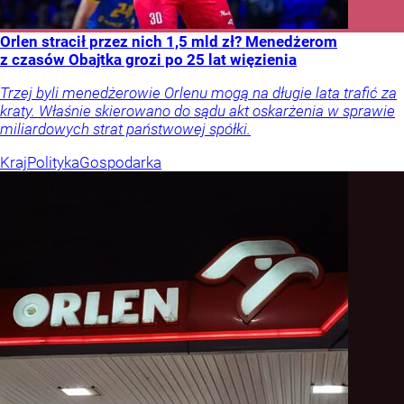
Orlen stracił przez nich 1,5 mld zł? Menedżerom
z czasów Obajtka grozi po 25 lat więzienia
Trzej byli menedżerowie Orlenu mogą na długie lata trafić za
kraty. Właśnie skierowano do sądu akt oskarżenia w sprawie
miliardowych strat państwowej spółki.
Kraj
Polityka
Gospodarka