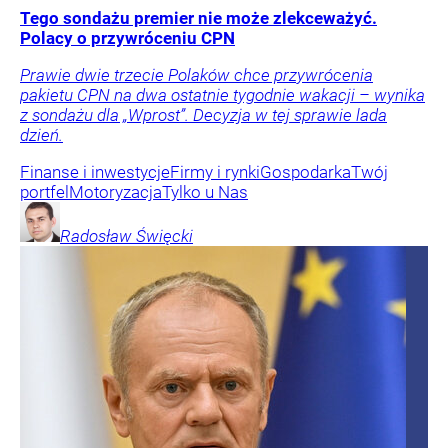
Tego sondażu premier nie może zlekceważyć.
Polacy o przywróceniu CPN
Prawie dwie trzecie Polaków chce przywrócenia
pakietu CPN na dwa ostatnie tygodnie wakacji – wynika
z sondażu dla „Wprost”. Decyzja w tej sprawie lada
dzień.
Finanse i inwestycje
Firmy i rynki
Gospodarka
Twój
portfel
Motoryzacja
Tylko u Nas
Radosław
Święcki