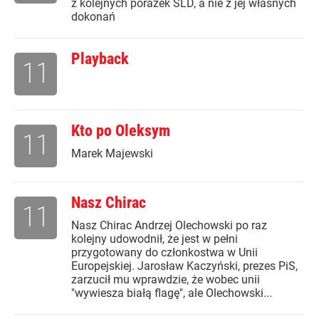
z kolejnych porażek SLD, a nie z jej własnych
dokonań
Playback
11
Kto po Oleksym
11
Marek Majewski
Nasz Chirac
11
Nasz Chirac Andrzej Olechowski po raz
kolejny udowodnił, że jest w pełni
przygotowany do członkostwa w Unii
Europejskiej. Jarosław Kaczyński, prezes PiS,
zarzucił mu wprawdzie, że wobec unii
"wywiesza białą flagę", ale Olechowski...