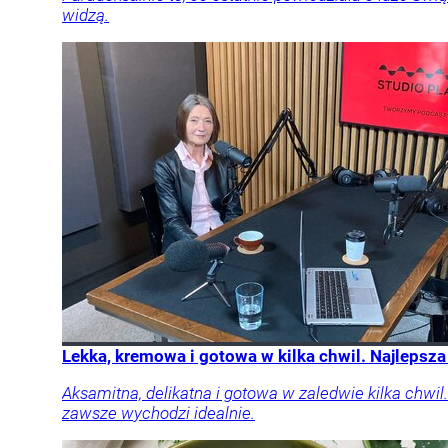
widzą.
Lekka, kremowa i gotowa w kilka chwil. Najlepsza 
Aksamitna, delikatna i gotowa w zaledwie kilka chwil
zawsze wychodzi idealnie.