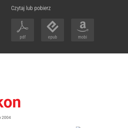
Czytaj lub pobierz
pdf
epub
mobi
kon
o
2004