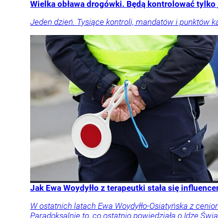
Wielka obława drogówki. Będą kontrolować tylko
Jeden dzień. Tysiące kontroli, mandatów i punktów k
Jak Ewa Woydyłło z terapeutki stała się influen
W ostatnich latach Ewa Woydyłło-Osiatyńska z cenione
Paradoksalnie to, co ostatnio powiedziała o Idze Świą