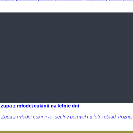
zupa z młodej cukinii na letnie dni
. Zupa z młodej cukinii to idealny pomysł na letni obiad. Pozn