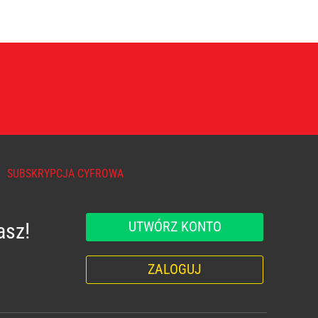
SUBSKRYPCJA CYFROWA
UTWÓRZ KONTO
asz!
ZALOGUJ