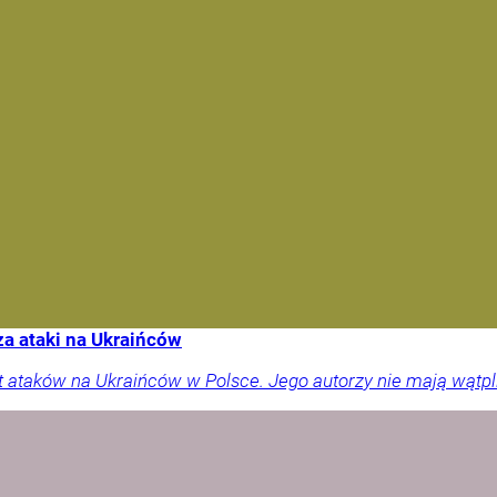
a ataki na Ukraińców
t ataków na Ukraińców w Polsce. Jego autorzy nie mają wątpliw