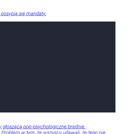
 posypią się mandaty.
dy głoszącą pop-psychologiczne brednie.
ze. Problem w tym, że wszyscy udawali, że tego nie