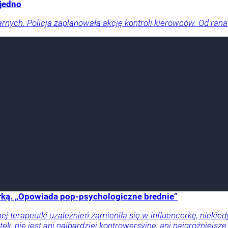
 jedno
arnych. Policja zaplanowała akcję kontroli kierowców. Od rana
cerką. „Opowiada pop-psychologiczne brednie”
j terapeutki uzależnień zamieniła się w influencerkę, niekie
tek, nie jest ani najbardziej kontrowersyjne, ani najgroźniejs