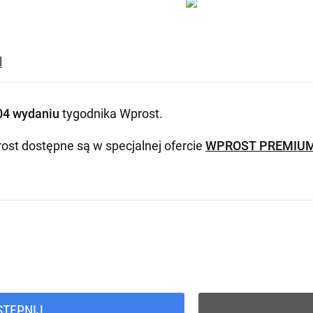
l
04 wydaniu
tygodnika Wprost
.
ost dostępne są w specjalnej ofercie
WPROST PREMIU
STĘPNIJ