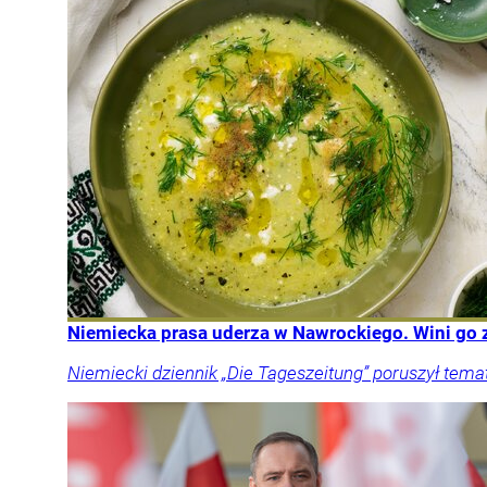
Niemiecka prasa uderza w Nawrockiego. Wini go z
Niemiecki dziennik „Die Tageszeitung” poruszył tema