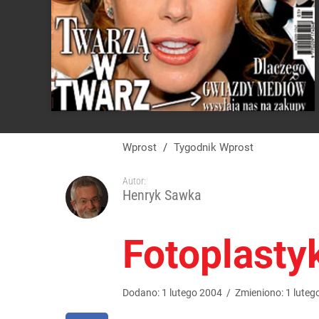
Wprost
/
Tygodnik Wprost
Autor:
Henryk Sawka
Fotoplasty
Dodano:
1
lutego
2004
/
Zmieniono:
1
luteg