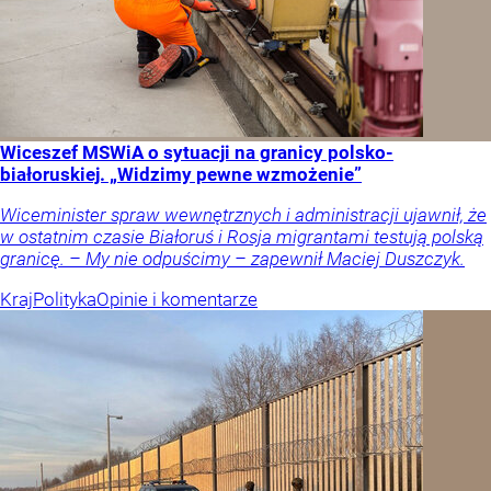
Wiceszef MSWiA o sytuacji na granicy polsko-
białoruskiej. „Widzimy pewne wzmożenie”
Wiceminister spraw wewnętrznych i administracji ujawnił, że
w ostatnim czasie Białoruś i Rosja migrantami testują polską
granicę. – My nie odpuścimy – zapewnił Maciej Duszczyk.
Kraj
Polityka
Opinie i komentarze