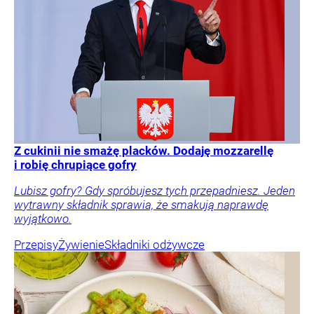
Z cukinii nie smażę placków. Dodaję mozzarellę
i robię chrupiące gofry
Lubisz gofry? Gdy spróbujesz tych przepadniesz. Jeden
wytrawny składnik sprawia, że smakują naprawdę
wyjątkowo.
Przepisy
Żywienie
Składniki odżywcze