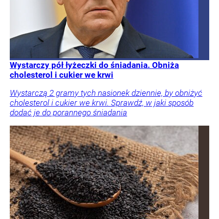
Wystarczy pół łyżeczki do śniadania. Obniża
cholesterol i cukier we krwi
Wystarczą 2 gramy tych nasionek dziennie, by obniżyć
cholesterol i cukier we krwi. Sprawdź, w jaki sposób
dodać je do porannego śniadania