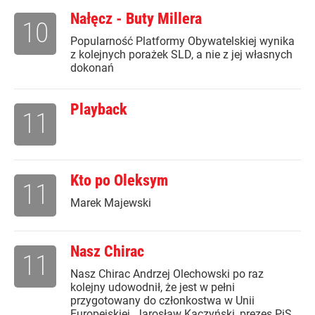
Nałęcz - Buty Millera
10
Popularność Platformy Obywatelskiej wynika
z kolejnych porażek SLD, a nie z jej własnych
dokonań
Playback
11
Kto po Oleksym
11
Marek Majewski
Nasz Chirac
11
Nasz Chirac Andrzej Olechowski po raz
kolejny udowodnił, że jest w pełni
przygotowany do członkostwa w Unii
Europejskiej. Jarosław Kaczyński, prezes PiS,