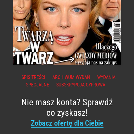
SPIS TREŚCI
ARCHIWUM WYDAŃ
WYDANIA
SPECJALNE
SUBSKRYPCJA CYFROWA
Nie masz konta? Sprawdź
co zyskasz!
Zobacz ofertę dla Ciebie