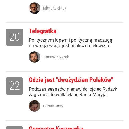
Michał Zieliński
Telegratka
20
Politycznym łupem i polityczną maczugą
na wroga wciąż jest publiczna telewizja
Tomasz Krzyżak
Gdzie jest "dwużydzian Polaków"
22
Podczas seansów nienawiści ojciec Rydzyk
zagrzewa do walki ekipę Radia Maryja.
Cezary Gmyz
Generator Kaczmarka