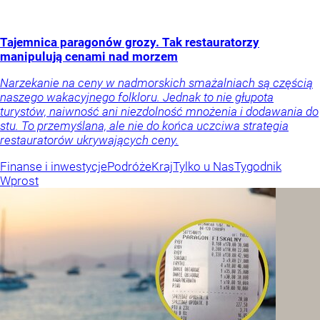
Tajemnica paragonów grozy. Tak restauratorzy
manipulują cenami nad morzem
Narzekanie na ceny w nadmorskich smażalniach są częścią
naszego wakacyjnego folkloru. Jednak to nie głupota
turystów, naiwność ani niezdolność mnożenia i dodawania do
stu. To przemyślana, ale nie do końca uczciwa strategia
restauratorów ukrywających ceny.
Finanse i inwestycje
Podróże
Kraj
Tylko u Nas
Tygodnik
Wprost