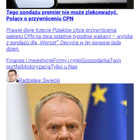
Tego sondażu premier nie może zlekceważyć.
Polacy o przywróceniu CPN
Prawie dwie trzecie Polaków chce przywrócenia
pakietu CPN na dwa ostatnie tygodnie wakacji – wynika
z sondażu dla „Wprost”. Decyzja w tej sprawie lada
dzień.
Finanse i inwestycje
Firmy i rynki
Gospodarka
Twój
portfel
Motoryzacja
Tylko u Nas
Radosław
Święcki