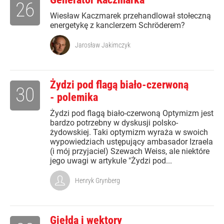
26
Wiesław Kaczmarek przehandlował stołeczną
energetykę z kanclerzem Schröderem?
Jarosław Jakimczyk
Żydzi pod flagą biało-czerwoną
30
- polemika
Żydzi pod flagą biało-czerwoną Optymizm jest
bardzo potrzebny w dyskusji polsko-
żydowskiej. Taki optymizm wyraża w swoich
wypowiedziach ustępujący ambasador Izraela
(i mój przyjaciel) Szewach Weiss, ale niektóre
jego uwagi w artykule "Żydzi pod...
Henryk Grynberg
Giełda i wektory