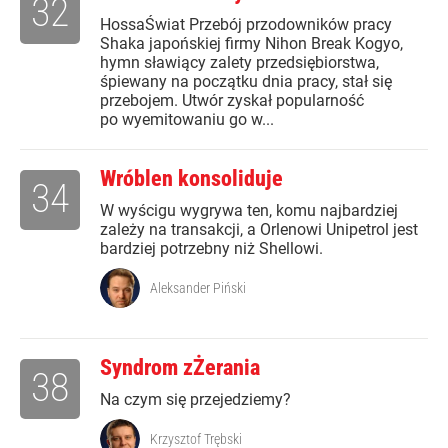
32
HossaŚwiat Przebój przodowników pracy
Shaka japońskiej firmy Nihon Break Kogyo,
hymn sławiący zalety przedsiębiorstwa,
śpiewany na początku dnia pracy, stał się
przebojem. Utwór zyskał popularność
po wyemitowaniu go w...
Wróblen konsoliduje
34
W wyścigu wygrywa ten, komu najbardziej
zależy na transakcji, a Orlenowi Unipetrol jest
bardziej potrzebny niż Shellowi.
Aleksander Piński
Syndrom zŻerania
38
Na czym się przejedziemy?
Krzysztof Trębski