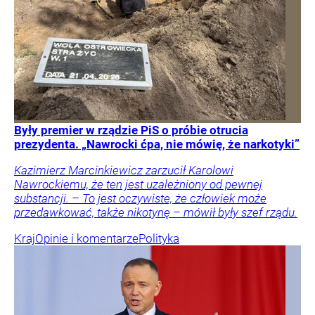
Były premier w rządzie PiS o próbie otrucia
prezydenta. „Nawrocki ćpa, nie mówię, że narkotyki”
Kazimierz Marcinkiewicz zarzucił Karolowi
Nawrockiemu, że ten jest uzależniony od pewnej
substancji. – To jest oczywiste, że człowiek może
przedawkować, także nikotynę – mówił były szef rządu.
Kraj
Opinie i komentarze
Polityka