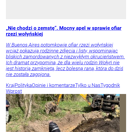
„Nie chodzi o zemstę”. Mocny apel w sprawie ofiar
rzezi wołyńskiej
W Buenos Aires potomkowie ofiar rzezi wołyńskiej
wciąż pokazują rodzinne zdjęcia i listy, wspominając
bliskich zamordowanych z niezwykłym okrucieństwem.
Ich dramat przypomina, że dla wielu rodzin Wołyń nie
jest historią zamkniętą, lecz bolesną raną, która do dziś
nie została zagojona.
Kraj
Polityka
Opinie i komentarze
Tylko u Nas
Tygodnik
Wprost