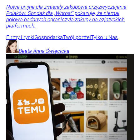
Nowe unijne cła zmieniły zakupowe przyzwyczajenia
Polaków. Sondaż dla „Wprost” pokazuje, że niemal
połowa badanych ograniczyła zakupy na azjatyckich
platformach.
Firmy i rynki
Gospodarka
Twój portfel
Tylko u Nas
Beata Anna
Święcicka