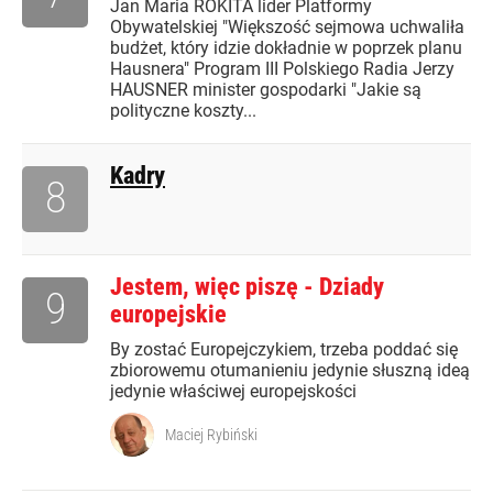
Jan Maria ROKITA lider Platformy
Obywatelskiej "Większość sejmowa uchwaliła
budżet, który idzie dokładnie w poprzek planu
Hausnera" Program III Polskiego Radia Jerzy
HAUSNER minister gospodarki "Jakie są
polityczne koszty...
Kadry
8
Jestem, więc piszę - Dziady
9
europejskie
By zostać Europejczykiem, trzeba poddać się
zbiorowemu otumanieniu jedynie słuszną ideą
jedynie właściwej europejskości
Maciej Rybiński