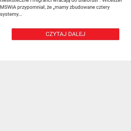
nieskuteczne i migranci wracają do Białorusi”. Wiceszef
MSWiA przypomniał, że „mamy zbudowane cztery
systemy...
CZYTAJ DALEJ