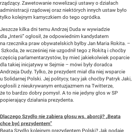
rządzący. Zawetowanie nowelizacji ustawy o działach
administracji rządowej oraz niektórych innych ustaw było
tylko kolejnym kamyczkiem do tego ogródka.
Jeszcze kilka dni temu Andrzej Duda w wywiadzie
dla „Interii” ogłosił, że odpowiednim kandydatem
na rzecznika praw obywatelskich byłby Jan Maria Rokita. –
Szkoda, że wcześniej nie uzgodnił tego z Rokitą i choćby
częścią parlamentarzystów, by mieć jakiekolwiek poparcie
dla takiej inicjatywy w Sejmie – mówi były doradca
Andrzeja Dudy. Tylko, że prezydent miał dla niej wsparcie
u Solidarnej Polski. Jej politycy, tacy jak choćby Patryk Jaki,
ogłosili z nieukrywanym entuzjazmem na Twitterze,
że to bardzo dobry pomysł. A to nie jedyny głos w SP
popierający działania prezydenta.
Dlaczego Szydło nie zabiera głosu ws. aborcji? „Beata
chce być prezydentem”
Beata Szydło kolejnym prezydentem Polski? Jak podaje