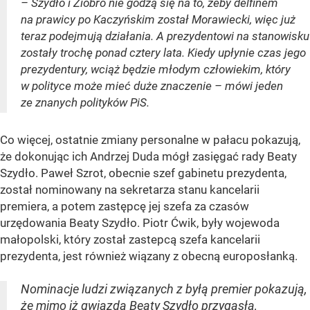
– Szydło i Ziobro nie godzą się na to, żeby delfinem
na prawicy po Kaczyńskim został Morawiecki, więc już
teraz podejmują działania. A prezydentowi na stanowisku
zostały trochę ponad cztery lata. Kiedy upłynie czas jego
prezydentury, wciąż będzie młodym człowiekim, który
w polityce może mieć duże znaczenie – mówi jeden
ze znanych polityków PiS.
Co więcej, ostatnie zmiany personalne w pałacu pokazują,
że dokonując ich Andrzej Duda mógł zasięgać rady Beaty
Szydło. Paweł Szrot, obecnie szef gabinetu prezydenta,
został nominowany na sekretarza stanu kancelarii
premiera, a potem zastępcę jej szefa za czasów
urzędowania Beaty Szydło. Piotr Ćwik, były wojewoda
małopolski, który został zastepcą szefa kancelarii
prezydenta, jest również wiązany z obecną europosłanką.
Nominacje ludzi związanych z byłą premier pokazują,
że mimo iż gwiazda Beaty Szydło przygasła,