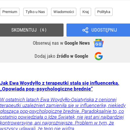
Premium
Tylko u Nas
Wiadomości
Kraj
Polityka
SKOMENTUJ
UDOSTĘPNIJ
6
Obserwuj nas
w
Google News
Dodaj jako
źródło w Google
Jak Ewa Woydyłło z terapeutki stała się influencerką.
„Opowiada pop-psychologiczne brednie”
W ostatnich latach Ewa Woydyłło-Osiatyńska z cenionej
terapeutki uzależnień zamieniła się w influencerkę, niekiedy
głoszącą pop-psychologiczne brednie. Paradoksalnie to, co
ostatnio powiedziała o Idze Świątek, nie jest ani najbardziej
kontrowersyjne, ani najgroźniejsze. Problem w tym, że
wszyscy udawali, że tego nie widzą.