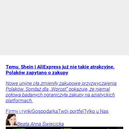
Temu, Shein i AliExpress już nie takie atrakcyjne.
Polaków zapytano o zakupy
Nowe unijne cła zmieniły zakupowe przyzwyczajenia
Polaków. Sondaż dla „Wprost” pokazuje, że niemal
połowa badanych ograniczyła zakupy na azjatyckich
platformach.
Firmy i rynki
Gospodarka
Twój portfel
Tylko u Nas
Beata Anna
Święcicka