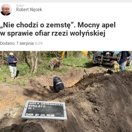
Autor:
Robert Nęcek
„Nie chodzi o zemstę”. Mocny apel
w sprawie ofiar rzezi wołyńskiej
Dodano:
7
sierpnia
6:09