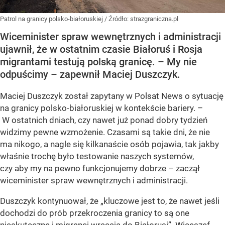
Patrol na granicy polsko-białoruskiej
/ Źródło:
strazgraniczna.pl
Wiceminister spraw wewnętrznych i administracji
ujawnił, że w ostatnim czasie Białoruś i Rosja
migrantami testują polską granicę. – My nie
odpuścimy – zapewnił Maciej Duszczyk.
Maciej Duszczyk został zapytany w Polsat News o sytuację
na granicy polsko-białoruskiej w kontekście bariery. –
W ostatnich dniach, czy nawet już ponad dobry tydzień
widzimy pewne wzmożenie. Czasami są takie dni, że nie
ma nikogo, a nagle się kilkanaście osób pojawia, tak jakby
właśnie trochę było testowanie naszych systemów,
czy aby my na pewno funkcjonujemy dobrze – zaczął
wiceminister spraw wewnętrznych i administracji.
Duszczyk kontynuował, że „kluczowe jest to, że nawet jeśli
dochodzi do prób przekroczenia granicy to są one