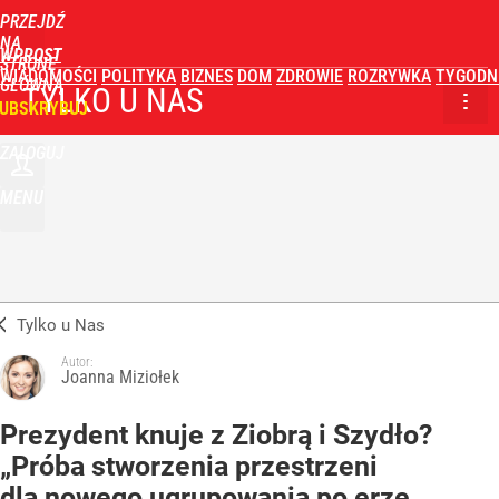
PRZEJDŹ
NA
WPROST
STRONĘ
WIADOMOŚCI
POLITYKA
BIZNES
DOM
ZDROWIE
ROZRYWKA
TYGODN
GŁÓWNĄ
TYLKO U NAS
UBSKRYBUJ
ZALOGUJ
MENU
Tylko u Nas
Autor:
Joanna Miziołek
Prezydent knuje z Ziobrą i Szydło?
„Próba stworzenia przestrzeni
dla nowego ugrupowania po erze