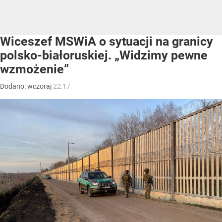
Wiceszef MSWiA o sytuacji na granicy
polsko-białoruskiej. „Widzimy pewne
wzmożenie”
Dodano:
wczoraj
22:17