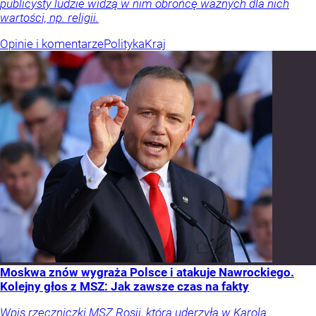
publicysty ludzie widzą w nim obrońcę ważnych dla nich
wartości, np. religii.
Opinie i komentarze
Polityka
Kraj
Moskwa znów wygraża Polsce i atakuje Nawrockiego.
Kolejny głos z MSZ: Jak zawsze czas na fakty
Wpis rzeczniczki MSZ Rosji, która uderzyła w Karola