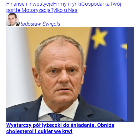
Finanse i inwestycje
Firmy i rynki
Gospodarka
Twój
portfel
Motoryzacja
Tylko u Nas
Radosław
Święcki
Wystarczy pół łyżeczki do śniadania. Obniża
cholesterol i cukier we krwi