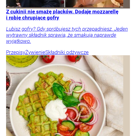
Z cukinii nie smażę placków. Dodaję mozzarellę
i robię chrupiące gofry
Lubisz gofry? Gdy spróbujesz tych przepadniesz. Jeden
wytrawny składnik sprawia, że smakują naprawdę
wyjątkowo.
Przepisy
Żywienie
Składniki odżywcze