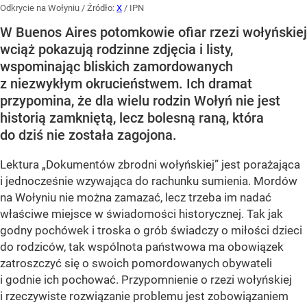
Odkrycie na Wołyniu
/ Źródło:
X
/
IPN
W Buenos Aires potomkowie ofiar rzezi wołyńskiej
wciąż pokazują rodzinne zdjęcia i listy,
wspominając bliskich zamordowanych
z niezwykłym okrucieństwem. Ich dramat
przypomina, że dla wielu rodzin Wołyń nie jest
historią zamkniętą, lecz bolesną raną, która
do dziś nie została zagojona.
Lektura „Dokumentów zbrodni wołyńskiej” jest porażająca
i jednocześnie wzywająca do rachunku sumienia. Mordów
na Wołyniu nie można zamazać, lecz trzeba im nadać
właściwe miejsce w świadomości historycznej. Tak jak
godny pochówek i troska o grób świadczy o miłości dzieci
do rodziców, tak wspólnota państwowa ma obowiązek
zatroszczyć się o swoich pomordowanych obywateli
i godnie ich pochować. Przypomnienie o rzezi wołyńskiej
i rzeczywiste rozwiązanie problemu jest zobowiązaniem