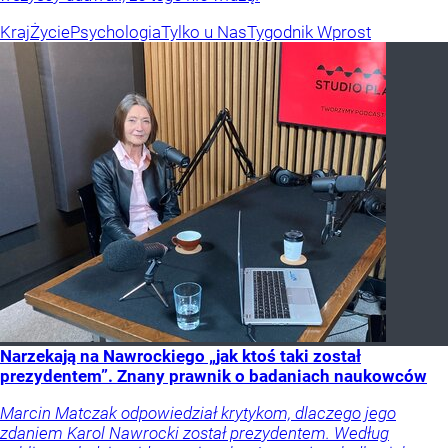
Kraj
Życie
Psychologia
Tylko u Nas
Tygodnik Wprost
Narzekają na Nawrockiego „jak ktoś taki został
prezydentem”. Znany prawnik o badaniach naukowców
Marcin Matczak odpowiedział krytykom, dlaczego jego
zdaniem Karol Nawrocki został prezydentem. Według