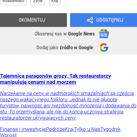
Wiadomości
Życie
Kraj
SKOMENTUJ
UDOSTĘPNIJ
Obserwuj nas
w
Google News
Dodaj jako
źródło w Google
Tajemnica paragonów grozy. Tak restauratorzy
manipulują cenami nad morzem
Narzekanie na ceny w nadmorskich smażalniach są częścią
naszego wakacyjnego folkloru. Jednak to nie głupota
turystów, naiwność ani niezdolność mnożenia i dodawania do
stu. To przemyślana, ale nie do końca uczciwa strategia
restauratorów ukrywających ceny.
Finanse i inwestycje
Podróże
Kraj
Tylko u Nas
Tygodnik
Wprost