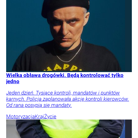
Wielka obława drogówki. Będą kontrolować tylko
jedno
Jeden dzień. Tysiące kontroli, mandatów i punktów
karnych. Policja zaplanowała akcję kontroli kierowców.
Od rana posypią się mandaty.
Motoryzacja
Kraj
Życie