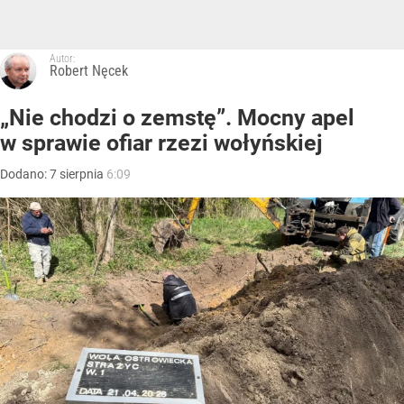
Autor:
Robert Nęcek
„Nie chodzi o zemstę”. Mocny apel
w sprawie ofiar rzezi wołyńskiej
Dodano:
7
sierpnia
6:09