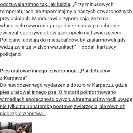
odczuwają zimno tak, jak ludzie
. „Przy minusowych
temperaturach nie zapominajmy o naszych czworonożnych
przyjaciołach. Mundurowi przypominają, że to na
właścicielu czworonoga zgodnie z ustawą o ochronie
zwierząt spoczywa obowiązek opieki nad zwierzęciem.
Policjanci apelują do mieszkańców, by zaalarmowali gdy
widzą zwierzę w złych warunkach” – dodali kartuscy
policjanci.
Pies uratował innego czworonoga. „Psi detektyw
z Karpacza”
Do niecodziennego wydarzenia doszło w Karpaczu, gdzie
pies uratował innego psa. O historii poinformowano
w mediach społecznościowych, a internauci zwrócili uwagę
nie tylko na bohaterską postawę zwierzęcia, ale również
niebezpieczeństwa...