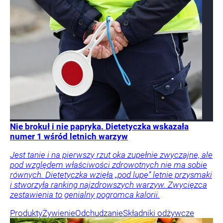
Nie brokuł i nie papryka. Dietetyczka wskazała
numer 1 wśród letnich warzyw
Jest tanie i na pierwszy rzut oka zupełnie zwyczajne, ale
pod względem właściwości zdrowotnych nie ma sobie
równych. Dietetyczka wzięła „pod lupę” letnie przysmaki
i stworzyła ranking najzdrowszych warzyw. Zwycięzca
zestawienia to genialny pogromca kalorii.
Produkty
Żywienie
Odchudzanie
Składniki odżywcze