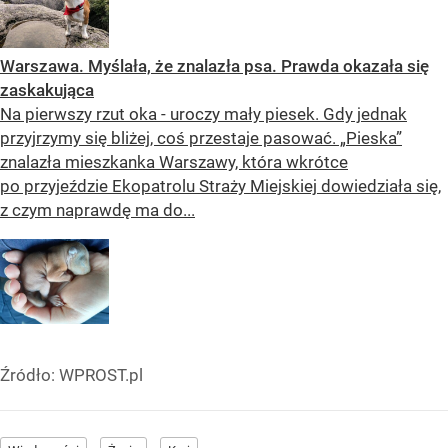
Warszawa. Myślała, że znalazła psa. Prawda okazała się
zaskakująca
Na pierwszy rzut oka - uroczy mały piesek. Gdy jednak
przyjrzymy się bliżej, coś przestaje pasować. „Pieska”
znalazła mieszkanka Warszawy, która wkrótce
po przyjeździe Ekopatrolu Straży Miejskiej dowiedziała się,
z czym naprawdę ma do...
Źródło:
WPROST.pl