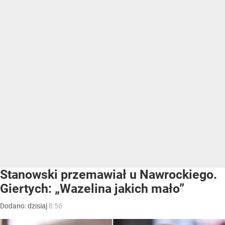
Stanowski przemawiał u Nawrockiego.
Giertych: „Wazelina jakich mało”
Dodano:
dzisiaj
8:56