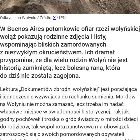
Odkrycie na Wołyniu
/ Źródło:
X
/
IPN
W Buenos Aires potomkowie ofiar rzezi wołyńskiej
wciąż pokazują rodzinne zdjęcia i listy,
wspominając bliskich zamordowanych
z niezwykłym okrucieństwem. Ich dramat
przypomina, że dla wielu rodzin Wołyń nie jest
historią zamkniętą, lecz bolesną raną, która
do dziś nie została zagojona.
Lektura „Dokumentów zbrodni wołyńskiej” jest porażająca
i jednocześnie wzywająca do rachunku sumienia. Mordów
na Wołyniu nie można zamazać, lecz trzeba im nadać
właściwe miejsce w świadomości historycznej. Tak jak
godny pochówek i troska o grób świadczy o miłości dzieci
do rodziców, tak wspólnota państwowa ma obowiązek
zatroszczyć się o swoich pomordowanych obywateli