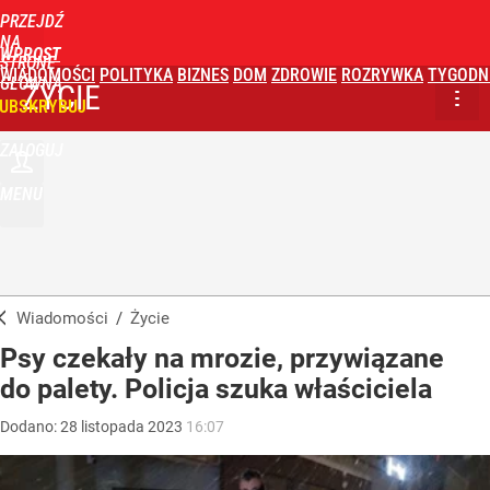
PRZEJDŹ
NA
WPROST
STRONĘ
WIADOMOŚCI
POLITYKA
BIZNES
DOM
ZDROWIE
ROZRYWKA
TYGODN
GŁÓWNĄ
ŻYCIE
UBSKRYBUJ
ZALOGUJ
MENU
Wiadomości
/
Życie
Psy czekały na mrozie, przywiązane
do palety. Policja szuka właściciela
Dodano:
28
listopada
2023
16:07