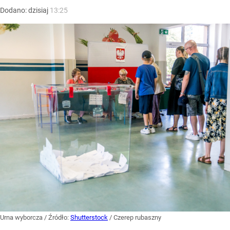
Dodano:
dzisiaj
13:25
Urna wyborcza
/ Źródło:
Shutterstock
/
Czerep rubaszny