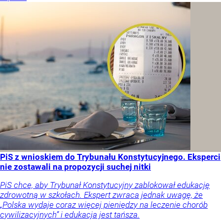
PiS z wnioskiem do Trybunału Konstytucyjnego. Eksperci
nie zostawali na propozycji suchej nitki
PiS chce, aby Trybunał Konstytucyjny zablokował edukację
zdrowotną w szkołach. Ekspert zwraca jednak uwagę, że
„Polska wydaje coraz więcej pieniędzy na leczenie chorób
cywilizacyjnych” i edukacja jest tańsza.