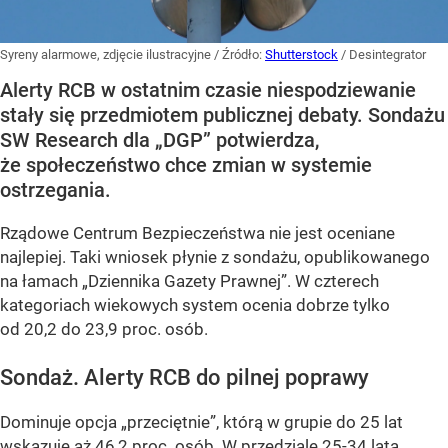
Syreny alarmowe, zdjęcie ilustracyjne
/ Źródło:
Shutterstock
/
Desintegrator
Alerty RCB w ostatnim czasie niespodziewanie
stały się przedmiotem publicznej debaty. Sondażu
SW Research dla „DGP” potwierdza,
że społeczeństwo chce zmian w systemie
ostrzegania.
Rządowe Centrum Bezpieczeństwa nie jest oceniane
najlepiej. Taki wniosek płynie z sondażu, opublikowanego
na łamach „Dziennika Gazety Prawnej”. W czterech
kategoriach wiekowych system ocenia dobrze tylko
od 20,2 do 23,9 proc. osób.
Sondaż. Alerty RCB do pilnej poprawy
Dominuje opcja „przeciętnie”, którą w grupie do 25 lat
wskazuje aż 46,2 proc. osób. W przedziale 25-34 lata