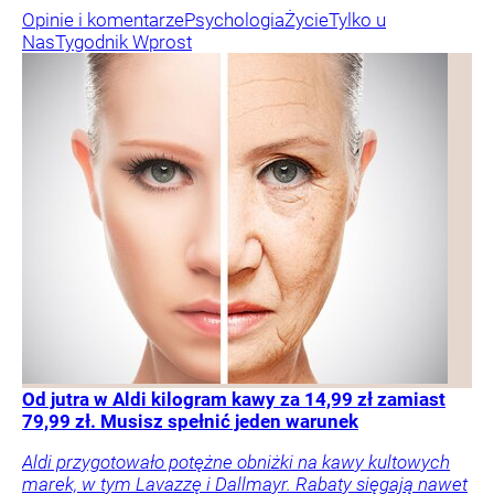
Opinie i komentarze
Psychologia
Życie
Tylko u
Nas
Tygodnik Wprost
Od jutra w Aldi kilogram kawy za 14,99 zł zamiast
79,99 zł. Musisz spełnić jeden warunek
Aldi przygotowało potężne obniżki na kawy kultowych
marek, w tym Lavazzę i Dallmayr. Rabaty sięgają nawet