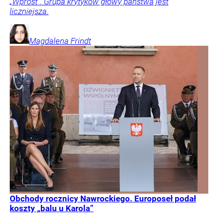
„Wprost”. Grupa krytyków głowy państwa jest
liczniejsza.
Magdalena
Frindt
Obchody rocznicy Nawrockiego. Europoseł podał
koszty „balu u Karola”