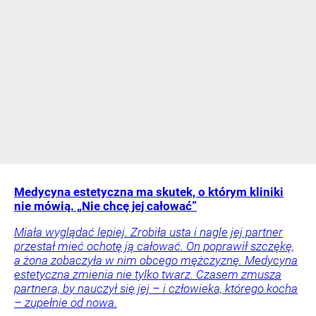
Medycyna estetyczna ma skutek, o którym kliniki
nie mówią. „Nie chcę jej całować”
Miała wyglądać lepiej. Zrobiła usta i nagle jej partner
przestał mieć ochotę ją całować. On poprawił szczękę,
a żona zobaczyła w nim obcego mężczyznę. Medycyna
estetyczna zmienia nie tylko twarz. Czasem zmusza
partnera, by nauczył się jej – i człowieka, którego kocha
– zupełnie od nowa.