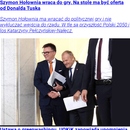
Szymon Hołownia wraca do gry. Na stole ma być oferta
od Donalda Tuska
Szymon Hołownia ma wracać do politycznej gry i nie
wykluczać wejścia do rządu. W tle są przyszłość Polski 2050 i
los Katarzyny Pełczyńskiej-Nałęcz.
Ustawa o greenwashingu. UOKiK zapowiada upomnienia,