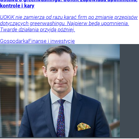
kontrole i kary
UOKiK nie zamierza od razu karać firm po zmianie przepisów
dotyczących greenwashingu. Najpierw będą upomnienia.
Twarde działania przyjdą później.
Gospodarka
Finanse i inwestycje