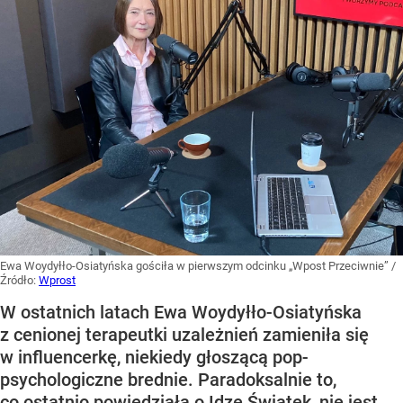
Ewa Woydyłło-Osiatyńska gościła w pierwszym odcinku „Wpost Przeciwnie”
/
Źródło:
Wprost
W ostatnich latach Ewa Woydyłło-Osiatyńska
z cenionej terapeutki uzależnień zamieniła się
w influencerkę, niekiedy głoszącą pop-
psychologiczne brednie. Paradoksalnie to,
co ostatnio powiedziała o Idze Świątek, nie jest