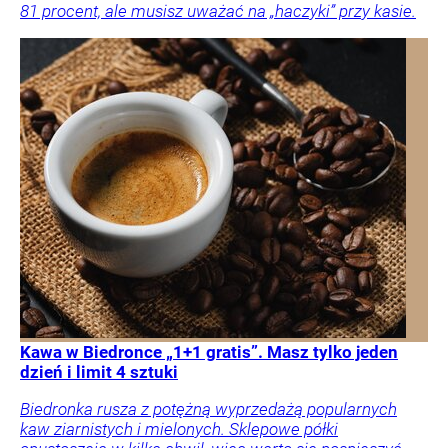
81 procent, ale musisz uważać na „haczyki” przy kasie.
Kawa w Biedronce „1+1 gratis”. Masz tylko jeden
dzień i limit 4 sztuki
Biedronka rusza z potężną wyprzedażą popularnych
kaw ziarnistych i mielonych. Sklepowe półki