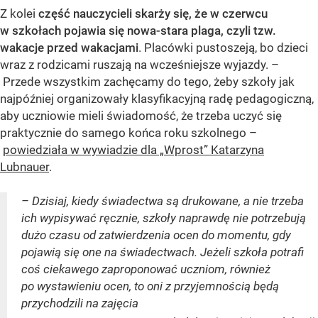
Z kolei
część nauczycieli skarży się, że w czerwcu
w szkołach pojawia się nowa-stara plaga, czyli tzw.
wakacje przed wakacjami
. Placówki pustoszeją, bo dzieci
wraz z rodzicami ruszają na wcześniejsze wyjazdy. –
Przede wszystkim zachęcamy do tego, żeby szkoły jak
najpóźniej organizowały klasyfikacyjną radę pedagogiczną,
aby uczniowie mieli świadomość, że trzeba uczyć się
praktycznie do samego końca roku szkolnego –
powiedziała w wywiadzie dla „Wprost” Katarzyna
Lubnauer
.
– Dzisiaj, kiedy świadectwa są drukowane, a nie trzeba
ich wypisywać ręcznie, szkoły naprawdę nie potrzebują
dużo czasu od zatwierdzenia ocen do momentu, gdy
pojawią się one na świadectwach. Jeżeli szkoła potrafi
coś ciekawego zaproponować uczniom, również
po wystawieniu ocen, to oni z przyjemnością będą
przychodzili na zajęcia