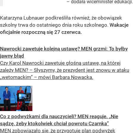
– dodała wiceminister edukacji.
Katarzyna Lubnauer podkreśliła również, że obowiązek
szkolny trwa do ostatniego dnia roku szkolnego.
Wakacje
oficjalnie rozpoczną się 27 czerwca.
Nawrocki zawetuje kolejną ustawę? MEN grzmi: To byłby
jawny błąd
Czy Karol Nawrocki zawetuje głośną ustawę, na której
zależy MEN? – Słyszymy, że prezydent jest znowu w ataku
„wetomackim” – mówi Barbara Nowacka.
Co z podwyżkami dla nauczycieli? MEN reaguje. „Nie
sądzę, żeby ktokolwiek chciał powrotu Czarnka”
MEN zobowiązało się, że przygotuje plan podwyżek