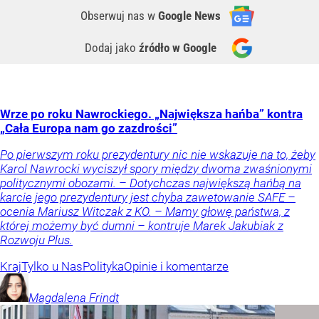
Obserwuj nas
w
Google News
Dodaj jako
źródło w Google
Wrze po roku Nawrockiego. „Największa hańba” kontra
„Cała Europa nam go zazdrości”
Po pierwszym roku prezydentury nic nie wskazuje na to, żeby
Karol Nawrocki wyciszył spory między dwoma zwaśnionymi
politycznymi obozami. – Dotychczas największą hańbą na
karcie jego prezydentury jest chyba zawetowanie SAFE –
ocenia Mariusz Witczak z KO. – Mamy głowę państwa, z
której możemy być dumni – kontruje Marek Jakubiak z
Rozwoju Plus.
Kraj
Tylko u Nas
Polityka
Opinie i komentarze
Magdalena
Frindt