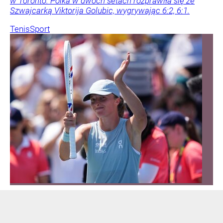
w Toronto. Polka w dwóch setach rozprawiła się ze
Szwajcarką Viktorija Golubic, wygrywając 6:2, 6:1.
Tenis
Sport