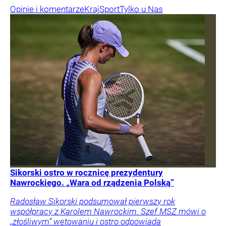
Opinie i komentarze
Kraj
Sport
Tylko u Nas
Sikorski ostro w rocznicę prezydentury
Nawrockiego. „Wara od rządzenia Polską”
Radosław Sikorski podsumował pierwszy rok
współpracy z Karolem Nawrockim. Szef MSZ mówi o
„złośliwym” wetowaniu i ostro odpowiada