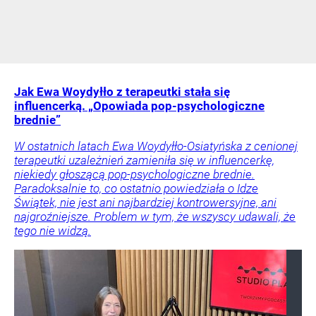
Jak Ewa Woydyłło z terapeutki stała się
influencerką. „Opowiada pop-psychologiczne
brednie”
W ostatnich latach Ewa Woydyłło-Osiatyńska z cenionej
terapeutki uzależnień zamieniła się w influencerkę,
niekiedy głoszącą pop-psychologiczne brednie.
Paradoksalnie to, co ostatnio powiedziała o Idze
Świątek, nie jest ani najbardziej kontrowersyjne, ani
najgroźniejsze. Problem w tym, że wszyscy udawali, że
tego nie widzą.