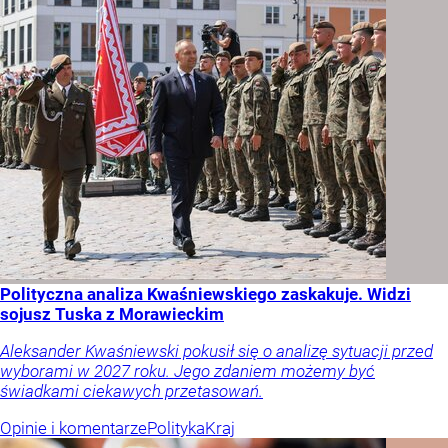
Polityczna analiza Kwaśniewskiego zaskakuje. Widzi
sojusz Tuska z Morawieckim
Aleksander Kwaśniewski pokusił się o analizę sytuacji przed
wyborami w 2027 roku. Jego zdaniem możemy być
świadkami ciekawych przetasowań.
Opinie i komentarze
Polityka
Kraj