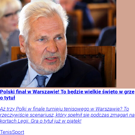
Polski finał w Warszawie! To będzie wielkie święto w grze
o tytuł
Aż trzy Polki w finale turnieju tenisowego w Warszawie? To
rzeczywiście scenariusz, który spełnił się podczas zmagań na
kortach Legii. Gra o tytuł już w piątek!
Tenis
Sport