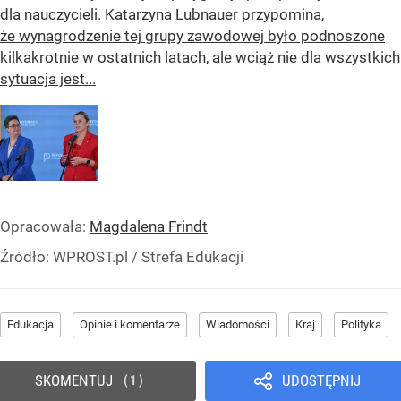
dla nauczycieli. Katarzyna Lubnauer przypomina,
że wynagrodzenie tej grupy zawodowej było podnoszone
kilkakrotnie w ostatnich latach, ale wciąż nie dla wszystkich
sytuacja jest...
Opracowała:
Magdalena Frindt
Źródło:
WPROST.pl
/
Strefa Edukacji
Edukacja
Opinie i komentarze
Wiadomości
Kraj
Polityka
SKOMENTUJ
UDOSTĘPNIJ
1