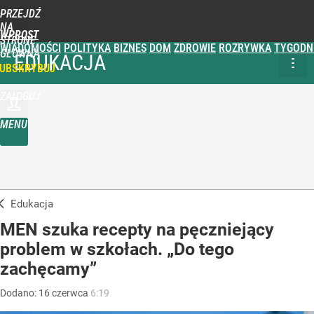
PRZEJDŹ
NA
WPROST
STRONĘ
WIADOMOŚCI
POLITYKA
BIZNES
DOM
ZDROWIE
ROZRYWKA
TYGODN
GŁÓWNĄ
EDUKACJA
UBSKRYBUJ
ZALOGUJ
MENU
Edukacja
MEN szuka recepty na pęczniejący
problem w szkołach. „Do tego
zachęcamy”
Dodano:
16
czerwca
6:19