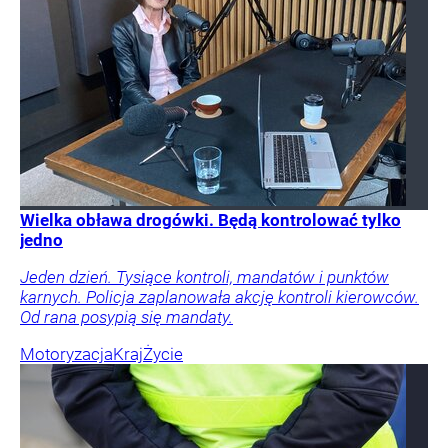
Wielka obława drogówki. Będą kontrolować tylko
jedno
Jeden dzień. Tysiące kontroli, mandatów i punktów
karnych. Policja zaplanowała akcję kontroli kierowców.
Od rana posypią się mandaty.
Motoryzacja
Kraj
Życie