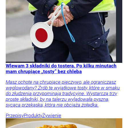
Wlewam 3 składniki do tostera. Po kilku minutach
mam chrupiące „tosty” bez chleba
Masz ochotę na chrupiące pieczywo, ale ograniczasz
węglowodany? Zrób te wyjątkowe tosty, które w smaku
do złudzenia przypominają tradycyjne. Wystarczą trzy
proste składniki, by na talerzu wylądowała pyszna,
sycąca przekąska, która nie obciąża żołądka.
Przepisy
Produkty
Żywienie