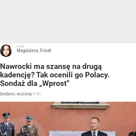
Autor:
Magdalena Frindt
Nawrocki ma szansę na drugą
kadencję? Tak ocenili go Polacy.
Sondaż dla „Wprost”
Dodano:
wczoraj
4:50