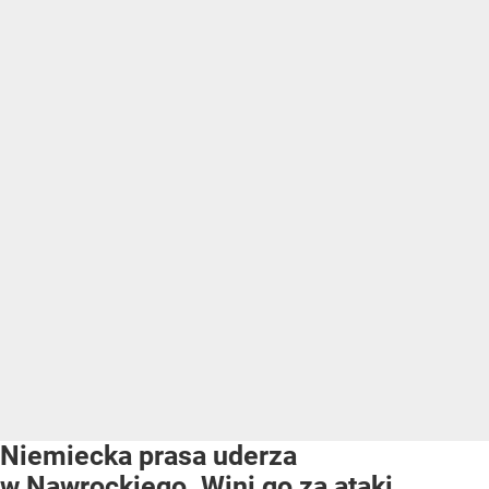
Niemiecka prasa uderza
w Nawrockiego. Wini go za ataki