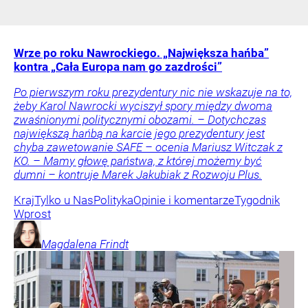
Wrze po roku Nawrockiego. „Największa hańba”
kontra „Cała Europa nam go zazdrości”
Po pierwszym roku prezydentury nic nie wskazuje na to,
żeby Karol Nawrocki wyciszył spory między dwoma
zwaśnionymi politycznymi obozami. – Dotychczas
największą hańbą na karcie jego prezydentury jest
chyba zawetowanie SAFE – ocenia Mariusz Witczak z
KO. – Mamy głowę państwa, z której możemy być
dumni – kontruje Marek Jakubiak z Rozwoju Plus.
Kraj
Tylko u Nas
Polityka
Opinie i komentarze
Tygodnik
Wprost
Magdalena
Frindt