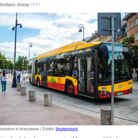
Dodano:
dzisiaj
15:57
Autobus w Warszawie
/ Źródło:
Shutterstock