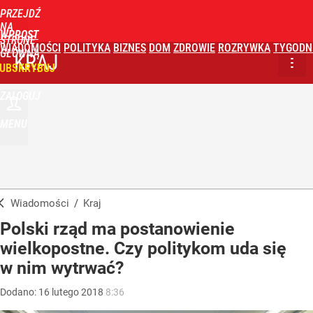
PRZEJDŹ
NA
WPROST
STRONĘ
WIADOMOŚCI
POLITYKA
BIZNES
DOM
ZDROWIE
ROZRYWKA
TYGODN
GŁÓWNĄ
KRAJ
UBSKRYBUJ
ZALOGUJ
MENU
Wiadomości
/
Kraj
Polski rząd ma postanowienie
wielkopostne. Czy politykom uda się
w nim wytrwać?
Dodano:
16
lutego
2018
8:36