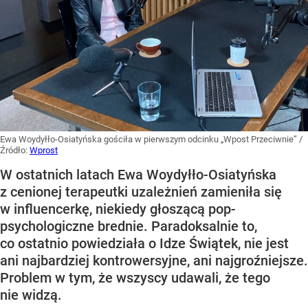
Ewa Woydyłło-Osiatyńska gościła w pierwszym odcinku „Wpost Przeciwnie”
/
Źródło:
Wprost
W ostatnich latach Ewa Woydyłło-Osiatyńska
z cenionej terapeutki uzależnień zamieniła się
w influencerkę, niekiedy głoszącą pop-
psychologiczne brednie. Paradoksalnie to,
co ostatnio powiedziała o Idze Świątek, nie jest
ani najbardziej kontrowersyjne, ani najgroźniejsze.
Problem w tym, że wszyscy udawali, że tego
nie widzą.