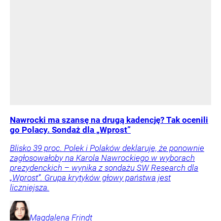
Nawrocki ma szansę na drugą kadencję? Tak ocenili
go Polacy. Sondaż dla „Wprost”
Blisko 39 proc. Polek i Polaków deklaruje, że ponownie
zagłosowałoby na Karola Nawrockiego w wyborach
prezydenckich – wynika z sondażu SW Research dla
„Wprost”. Grupa krytyków głowy państwa jest
liczniejsza.
Magdalena
Frindt