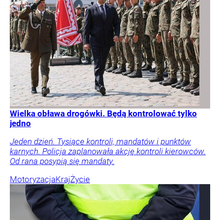
Wielka obława drogówki. Będą kontrolować tylko
jedno
Jeden dzień. Tysiące kontroli, mandatów i punktów
karnych. Policja zaplanowała akcję kontroli kierowców.
Od rana posypią się mandaty.
Motoryzacja
Kraj
Życie