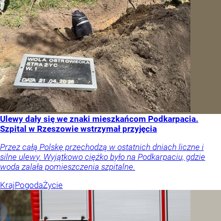
Ulewy dały się we znaki mieszkańcom Podkarpacia.
Szpital w Rzeszowie wstrzymał przyjęcia
Przez całą Polskę przechodzą w ostatnich dniach liczne i
silne ulewy. Wyjątkowo ciężko było na Podkarpaciu, gdzie
woda zalała pomieszczenia szpitalne.
Kraj
Pogoda
Życie