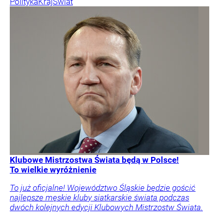
Polityka
Kraj
Świat
Klubowe Mistrzostwa Świata będą w Polsce!
To wielkie wyróżnienie
To już oficjalne! Województwo Śląskie będzie gościć
najlepsze męskie kluby siatkarskie świata podczas
dwóch kolejnych edycji Klubowych Mistrzostw Świata.