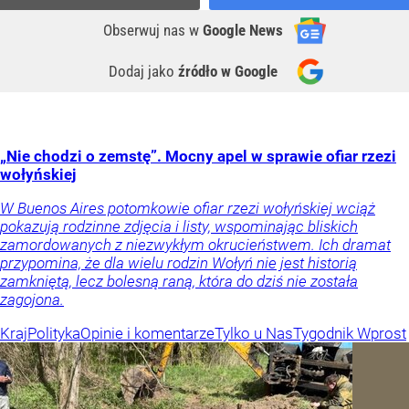
Obserwuj nas
w
Google News
Dodaj jako
źródło w Google
„Nie chodzi o zemstę”. Mocny apel w sprawie ofiar rzezi
wołyńskiej
W Buenos Aires potomkowie ofiar rzezi wołyńskiej wciąż
pokazują rodzinne zdjęcia i listy, wspominając bliskich
zamordowanych z niezwykłym okrucieństwem. Ich dramat
przypomina, że dla wielu rodzin Wołyń nie jest historią
zamkniętą, lecz bolesną raną, która do dziś nie została
zagojona.
Kraj
Polityka
Opinie i komentarze
Tylko u Nas
Tygodnik Wprost