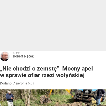
Autor:
Robert Nęcek
„Nie chodzi o zemstę”. Mocny apel
w sprawie ofiar rzezi wołyńskiej
Dodano:
7
sierpnia
6:09