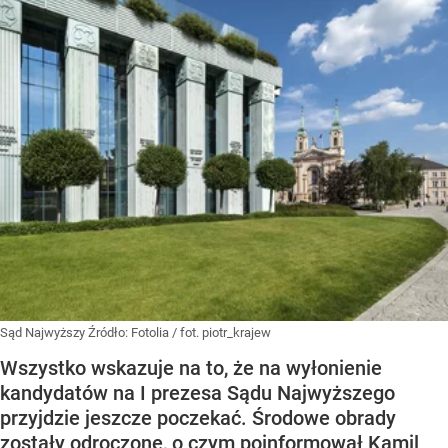
Sąd Najwyższy
Źródło:
Fotolia
/
fot. piotr_krajew
Wszystko wskazuje na to, że na wyłonienie
kandydatów na I prezesa Sądu Najwyższego
przyjdzie jeszcze poczekać. Środowe obrady
zostały odroczone, o czym poinformował Kamil