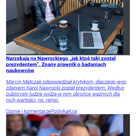
Narzekają na Nawrockiego „jak ktoś taki został
prezydentem”. Znany prawnik o badaniach
naukowców
Marcin Matczak odpowiedział krytykom, dlaczego jego
zdaniem Karol Nawrocki został prezydentem. Według
publicysty ludzie widzą w nim obrońcę ważnych dla
nich wartości, np. religii.
Opinie i komentarze
Polityka
Kraj