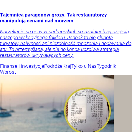
Tajemnica paragonów grozy. Tak restauratorzy
manipulują cenami nad morzem
Narzekanie na ceny w nadmorskich smażalniach są częścią
naszego wakacyjnego folkloru. Jednak to nie głupota
turystów, naiwność ani niezdolność mnożenia i dodawania do
stu. To przemyślana, ale nie do końca uczciwa strategia
restauratorów ukrywających ceny.
Finanse i inwestycje
Podróże
Kraj
Tylko u Nas
Tygodnik
Wprost