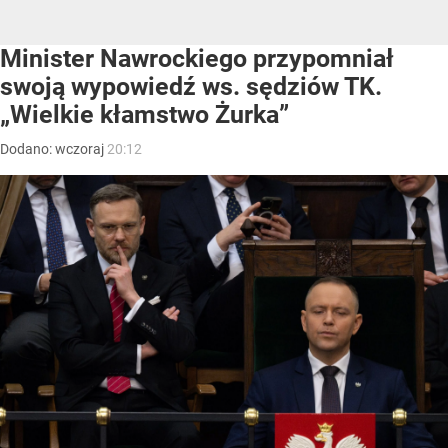
Minister Nawrockiego przypomniał
swoją wypowiedź ws. sędziów TK.
„Wielkie kłamstwo Żurka”
Dodano:
wczoraj
20:12