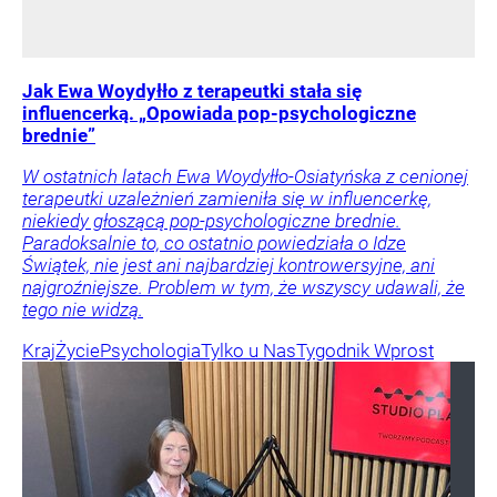
Jak Ewa Woydyłło z terapeutki stała się
influencerką. „Opowiada pop-psychologiczne
brednie”
W ostatnich latach Ewa Woydyłło-Osiatyńska z cenionej
terapeutki uzależnień zamieniła się w influencerkę,
niekiedy głoszącą pop-psychologiczne brednie.
Paradoksalnie to, co ostatnio powiedziała o Idze
Świątek, nie jest ani najbardziej kontrowersyjne, ani
najgroźniejsze. Problem w tym, że wszyscy udawali, że
tego nie widzą.
Kraj
Życie
Psychologia
Tylko u Nas
Tygodnik Wprost