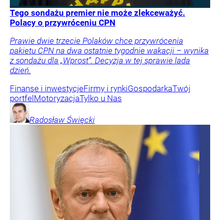
Tego sondażu premier nie może zlekceważyć.
Polacy o przywróceniu CPN
Prawie dwie trzecie Polaków chce przywrócenia
pakietu CPN na dwa ostatnie tygodnie wakacji – wynika
z sondażu dla „Wprost”. Decyzja w tej sprawie lada
dzień.
Finanse i inwestycje
Firmy i rynki
Gospodarka
Twój
portfel
Motoryzacja
Tylko u Nas
Radosław
Święcki