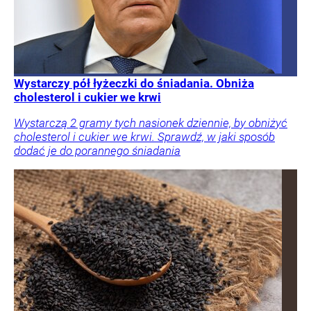
Wystarczy pół łyżeczki do śniadania. Obniża
cholesterol i cukier we krwi
Wystarczą 2 gramy tych nasionek dziennie, by obniżyć
cholesterol i cukier we krwi. Sprawdź, w jaki sposób
dodać je do porannego śniadania