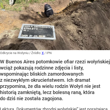
Odkrycie na Wołyniu
/ Źródło:
X
/
IPN
W Buenos Aires potomkowie ofiar rzezi wołyńskiej
wciąż pokazują rodzinne zdjęcia i listy,
wspominając bliskich zamordowanych
z niezwykłym okrucieństwem. Ich dramat
przypomina, że dla wielu rodzin Wołyń nie jest
historią zamkniętą, lecz bolesną raną, która
do dziś nie została zagojona.
Lektura „Dokumentów zbrodni wołyńskiej” jest porażająca