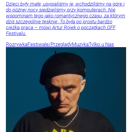
Dzieci były małe, usypialiśmy je, wchodziliśmy na górę i
do późnej nocy siedzieliśmy przy komputerach. Nie
wspominam tego jako romantycznego czasu, za którym
dziś szczególnie tęsknię. To była po prostu bardzo
ciężka praca – mówi Artur Rojek o początkach OFF
Festivalu.
Rozrywka
Festiwale/Przeglądy
Muzyka
Tylko u Nas