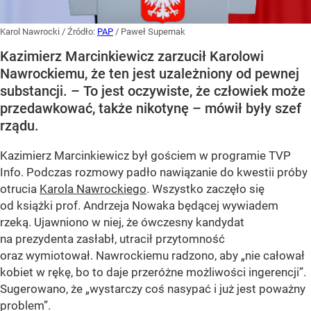
Karol Nawrocki
/ Źródło:
PAP
/
Paweł Supernak
Kazimierz Marcinkiewicz zarzucił Karolowi
Nawrockiemu, że ten jest uzależniony od pewnej
substancji. – To jest oczywiste, że człowiek może
przedawkować, także nikotynę – mówił były szef
rządu.
Kazimierz Marcinkiewicz był gościem w programie TVP
Info. Podczas rozmowy padło nawiązanie do kwestii próby
otrucia
Karola Nawrockiego
. Wszystko zaczęło się
od książki prof. Andrzeja Nowaka będącej wywiadem
rzeką. Ujawniono w niej, że ówczesny kandydat
na prezydenta zasłabł, utracił przytomność
oraz wymiotował. Nawrockiemu radzono, aby „nie całował
kobiet w rękę, bo to daje przeróżne możliwości ingerencji”.
Sugerowano, że „wystarczy coś nasypać i już jest poważny
problem”.