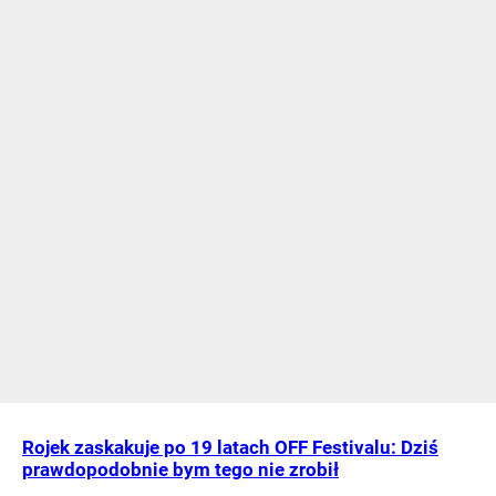
Rojek zaskakuje po 19 latach OFF Festivalu: Dziś
prawdopodobnie bym tego nie zrobił