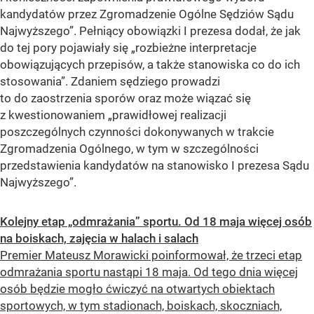
kandydatów przez Zgromadzenie Ogólne Sędziów Sądu
Najwyższego”
. Pełniący obowiązki I prezesa dodał, że jak
do tej pory pojawiały się
„rozbieżne interpretacje
obowiązujących przepisów, a także stanowiska co do ich
stosowania”
. Zdaniem sędziego prowadzi
to do zaostrzenia sporów oraz może wiązać się
z kwestionowaniem
„prawidłowej realizacji
poszczególnych czynności dokonywanych w trakcie
Zgromadzenia Ogólnego, w tym w szczególności
przedstawienia kandydatów na stanowisko I prezesa Sądu
Najwyższego”
.
Kolejny etap „odmrażania” sportu. Od 18 maja więcej osób
na boiskach, zajęcia w halach i salach
Premier Mateusz Morawicki poinformował, że trzeci etap
odmrażania sportu nastąpi 18 maja. Od tego dnia więcej
osób będzie mogło ćwiczyć na otwartych obiektach
sportowych, w tym stadionach, boiskach, skoczniach,