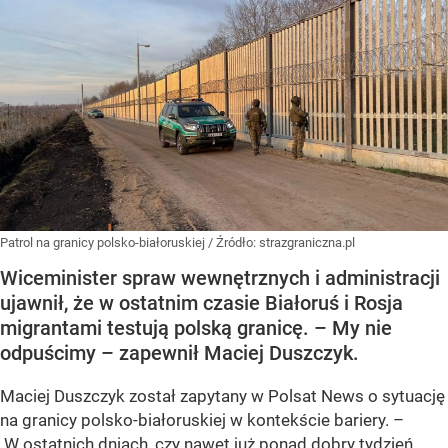
Patrol na granicy polsko-białoruskiej
/ Źródło:
strazgraniczna.pl
Wiceminister spraw wewnętrznych i administracji
ujawnił, że w ostatnim czasie Białoruś i Rosja
migrantami testują polską granicę. – My nie
odpuścimy – zapewnił Maciej Duszczyk.
Maciej Duszczyk został zapytany w Polsat News o sytuację
na granicy polsko-białoruskiej w kontekście bariery. –
W ostatnich dniach, czy nawet już ponad dobry tydzień