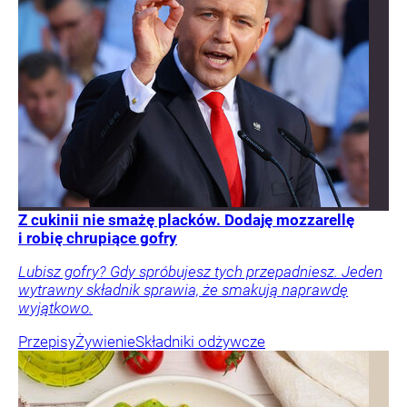
Z cukinii nie smażę placków. Dodaję mozzarellę
i robię chrupiące gofry
Lubisz gofry? Gdy spróbujesz tych przepadniesz. Jeden
wytrawny składnik sprawia, że smakują naprawdę
wyjątkowo.
Przepisy
Żywienie
Składniki odżywcze