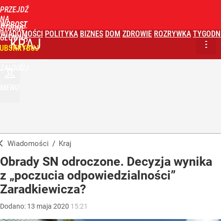
PRZEJDŹ
NA
WPROST
STRONĘ
WIADOMOŚCI
POLITYKA
BIZNES
DOM
ZDROWIE
ROZRYWKA
TYGODN
GŁÓWNĄ
KRAJ
UBSKRYBUJ
ZALOGUJ
MENU
Wiadomości
/
Kraj
Obrady SN odroczone. Decyzja wynika
z „poczucia odpowiedzialności”
Zaradkiewicza?
Dodano:
13
maja
2020
15:21