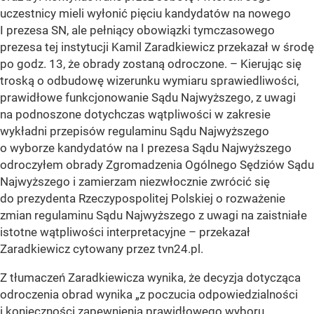
uczestnicy mieli wyłonić pięciu kandydatów na nowego
I prezesa SN, ale pełniący obowiązki tymczasowego
prezesa tej instytucji Kamil Zaradkiewicz przekazał w środę
po godz. 13, że obrady zostaną odroczone. – Kierując się
troską o odbudowę wizerunku wymiaru sprawiedliwości,
prawidłowe funkcjonowanie Sądu Najwyższego, z uwagi
na podnoszone dotychczas wątpliwości w zakresie
wykładni przepisów regulaminu Sądu Najwyższego
o wyborze kandydatów na I prezesa Sądu Najwyższego
odroczyłem obrady Zgromadzenia Ogólnego Sędziów Sądu
Najwyższego i zamierzam niezwłocznie zwrócić się
do prezydenta Rzeczypospolitej Polskiej o rozważenie
zmian regulaminu Sądu Najwyższego z uwagi na zaistniałe
istotne wątpliwości interpretacyjne – przekazał
Zaradkiewicz cytowany przez tvn24.pl.
Z tłumaczeń Zaradkiewicza wynika, że decyzja dotycząca
odroczenia obrad wynika
„z poczucia odpowiedzialności
i konieczności zapewnienia prawidłowego wyboru