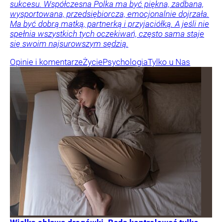
sukcesu. Współczesna Polka ma być piękna, zadbana,
wysportowana, przedsiębiorcza, emocjonalnie dojrzała.
Ma być dobrą matką, partnerką i przyjaciółką. A jeśli nie
spełnia wszystkich tych oczekiwań, często sama staje
się swoim najsurowszym sędzią.
Opinie i komentarze
Życie
Psychologia
Tylko u Nas