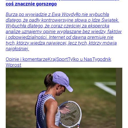
coś znacznie gorszego
Burza po wywiadzie z Ewą Woydyłło nie wybuchła
dlatego, że padły kontrowersyjne słowa o Idze Świątek.
Wybuchła dlatego, że coraz częściej za ekspercką
analizę uznajemy opinie wygłaszane bez wiedzy, faktów
i odpowiedzialności. Internet od dawna premiuje nie
tych, którzy wiedzą najwięcej, lecz tych, którzy mówią
najgłośniej.
Opinie i komentarze
Kraj
Sport
Tylko u Nas
Tygodnik
Wprost