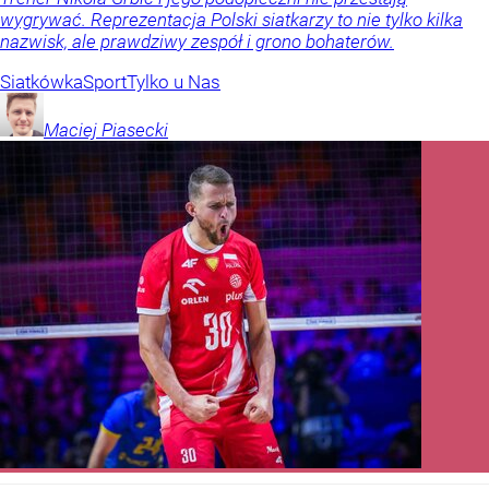
wygrywać. Reprezentacja Polski siatkarzy to nie tylko kilka
nazwisk, ale prawdziwy zespół i grono bohaterów.
Siatkówka
Sport
Tylko u Nas
Maciej
Piasecki