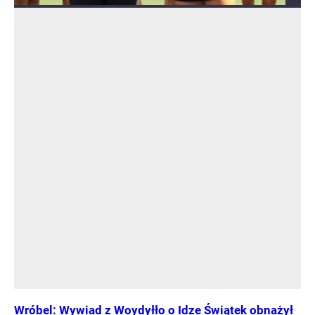
Wróbel: Wywiad z Woydyłło o Idze Świątek obnażył