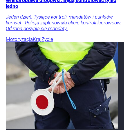
Wielka obława drogówki. Będą kontrolować tylko
jedno
Jeden dzień. Tysiące kontroli, mandatów i punktów
karnych. Policja zaplanowała akcję kontroli kierowców.
Od rana posypią się mandaty.
Motoryzacja
Kraj
Życie