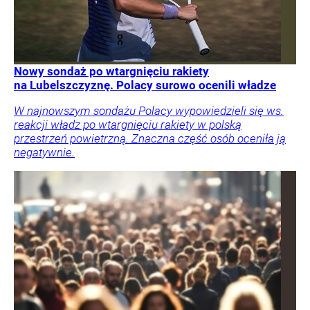
Nowy sondaż po wtargnięciu rakiety
na Lubelszczyznę. Polacy surowo ocenili władze
W najnowszym sondażu Polacy wypowiedzieli się ws.
reakcji władz po wtargnięciu rakiety w polską
przestrzeń powietrzną. Znaczna część osób oceniła ją
negatywnie.