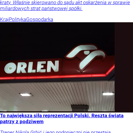
kraty. Właśnie skierowano do sądu akt oskarżenia w sprawie
miliardowych strat państwowej spółki.
Kraj
Polityka
Gospodarka
To największa siła reprezentacji Polski. Reszta świata
patrzy z podziwem
Trener Nikola Grbić i jego podopieczni nie przestają