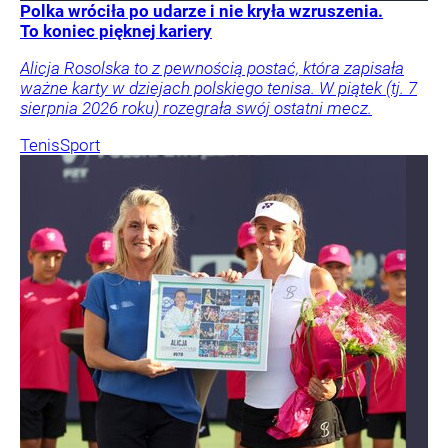
Polka wróciła po udarze i nie kryła wzruszenia.
To koniec pięknej kariery
Alicja Rosolska to z pewnością postać, która zapisała
ważne karty w dziejach polskiego tenisa. W piątek (tj. 7
sierpnia 2026 roku) rozegrała swój ostatni mecz.
Tenis
Sport