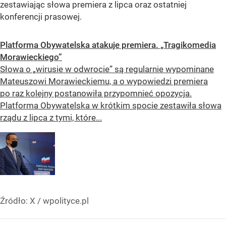
zestawiając słowa premiera z lipca oraz ostatniej
konferencji prasowej.
Platforma Obywatelska atakuje premiera. „Tragikomedia
Morawieckiego”
Słowa o „wirusie w odwrocie” są regularnie wypominane
Mateuszowi Morawieckiemu, a o wypowiedzi premiera
po raz kolejny postanowiła przypomnieć opozycja.
Platforma Obywatelska w krótkim spocie zestawiła słowa
rządu z lipca z tymi, które...
Źródło:
X
/
wpolityce.pl