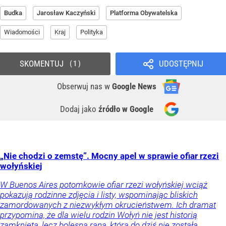
Budka
Jarosław Kaczyński
Platforma Obywatelska
Wiadomości
Kraj
Polityka
SKOMENTUJ
UDOSTĘPNIJ
1
Obserwuj nas
w
Google News
Dodaj jako
źródło w Google
„Nie chodzi o zemstę”. Mocny apel w sprawie ofiar rzezi
wołyńskiej
W Buenos Aires potomkowie ofiar rzezi wołyńskiej wciąż
pokazują rodzinne zdjęcia i listy, wspominając bliskich
zamordowanych z niezwykłym okrucieństwem. Ich dramat
przypomina, że dla wielu rodzin Wołyń nie jest historią
zamkniętą, lecz bolesną raną, która do dziś nie została