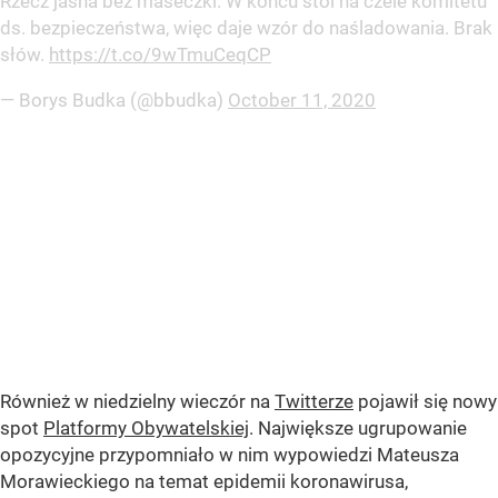
Rzecz jasna bez maseczki. W końcu stoi na czele komitetu
ds. bezpieczeństwa, więc daje wzór do naśladowania. Brak
słów.
https://t.co/9wTmuCeqCP
— Borys Budka (@bbudka)
October 11, 2020
Również w niedzielny wieczór na
Twitterze
pojawił się nowy
spot
Platformy Obywatelskiej
. Największe ugrupowanie
opozycyjne przypomniało w nim wypowiedzi Mateusza
Morawieckiego na temat epidemii koronawirusa,