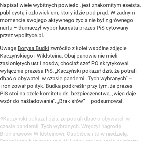
Napisał wiele wybitnych powieści, jest znakomitym eseista,
publicystą i człowiekiem, który idzie pod prąd. W żadnym
momencie swojego aktywnego życia nie był z głównego
nurtu – tłumaczył wybór laureata prezes PiS cytowany
przez wpolityce.pl.
Uwagę
Borysa Budki
zwróciło z kolei wspólne zdjęcie
Kaczyńskiego i Wildsteina. Obaj panowie nie mieli
zasłoniętych ust i nosów, chociaż szef PO skrytykował
wyłącznie prezesa
PiS
.
„Kaczyński pokazał dziś, że potrafi
dbać o obywateli w czasie pandemii. Tych wybranych”
–
ironizował polityk. Budka podkreślił przy tym, że prezes
PiS stoi na czele komitetu ds. bezpieczeństwa,
„więc daje
wzór do naśladowania”
. „Brak słów” – podsumował.
#Kaczynski
pokazał dziś, że potrafi dbać o obywateli w
czasie pandemii. Tych wybranych. Wręczył nagrodę
Bronisławowi Wildsteinowi. Osobiście i to w niedzielę.