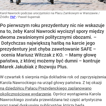
Karol Nawrocki podczas uroczystości na Placu Zamkowym w Warszawie
/
Źródło:
PAP
/
Paweł Supernak
Po pierwszym roku prezydentury nic nie wskazuje
na to, żeby Karol Nawrocki wyciszył spory między
dwoma zwaśnionymi politycznymi obozami. –
Dotychczas największą hańbą na karcie jego
prezydentury jest chyba zawetowanie SAFE –
ocenia Mariusz Witczak z KO. – Mamy głowę
państwa, z której możemy być dumni – kontruje
Marek Jakubiak z Rozwoju Plus.
W czwartek 6 sierpnia mija dokładnie rok od zaprzysiężenia
Karola Nawrockiego na urząd głowy państwa. Z tej okazji
na dziedzińcu Pałacu Prezydenckiego zaplanowano
okolicznościowe wydarzenie
. Oprócz wystąpienia Karola
Nawrockiego została przewidziana też część artystyczna
oraz panel dyskusyjny publicystów, którzy będą