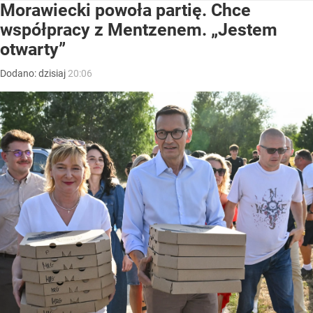
Morawiecki powoła partię. Chce
współpracy z Mentzenem. „Jestem
otwarty”
Dodano:
dzisiaj
20:06