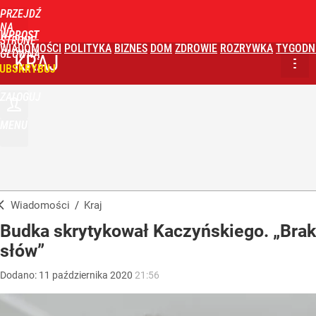
PRZEJDŹ
NA
WPROST
STRONĘ
WIADOMOŚCI
POLITYKA
BIZNES
DOM
ZDROWIE
ROZRYWKA
TYGODN
GŁÓWNĄ
KRAJ
UBSKRYBUJ
ZALOGUJ
MENU
Wiadomości
/
Kraj
Budka skrytykował Kaczyńskiego. „Brak
słów”
Dodano:
11
października
2020
21:56