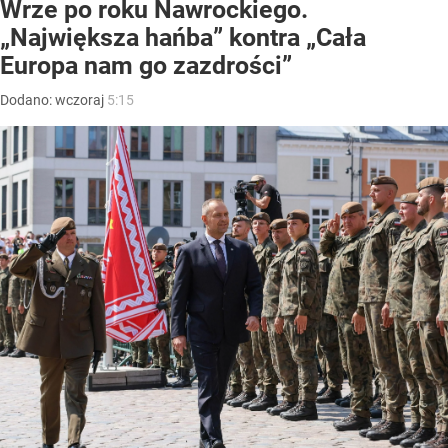
Wrze po roku Nawrockiego.
„Największa hańba” kontra „Cała
Europa nam go zazdrości”
Dodano:
wczoraj
5:15