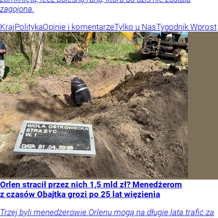
zagojona.
Kraj
Polityka
Opinie i komentarze
Tylko u Nas
Tygodnik Wprost
Orlen stracił przez nich 1,5 mld zł? Menedżerom
z czasów Obajtka grozi po 25 lat więzienia
Trzej byli menedżerowie Orlenu mogą na długie lata trafić za