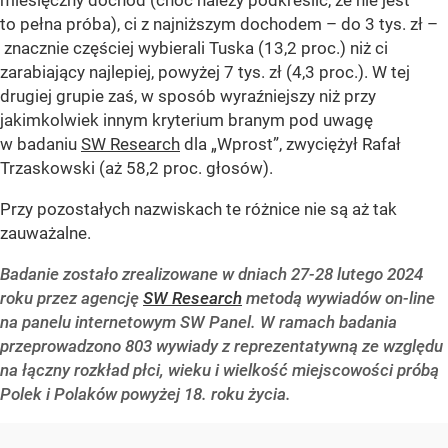
to pełna próba), ci z najniższym dochodem – do 3 tys. zł –
znacznie częściej wybierali Tuska (13,2 proc.) niż ci
zarabiający najlepiej, powyżej 7 tys. zł (4,3 proc.). W tej
drugiej grupie zaś, w sposób wyraźniejszy niż przy
jakimkolwiek innym kryterium branym pod uwagę
w badaniu
SW Research
dla „Wprost”, zwyciężył Rafał
Trzaskowski (aż 58,2 proc. głosów).
Przy pozostałych nazwiskach te różnice nie są aż tak
zauważalne.
Badanie zostało zrealizowane w dniach 27-28 lutego 2024
roku przez agencję
SW Research
metodą wywiadów on-line
na panelu internetowym SW Panel. W ramach badania
przeprowadzono 803 wywiady z reprezentatywną ze względu
na łączny rozkład płci, wieku i wielkość miejscowości próbą
Polek i Polaków powyżej 18. roku życia.