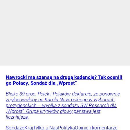
Nawrocki ma szansę na drugą kadencję? Tak ocenili
go Polacy. Sondaż dla „Wprost”
Blisko 39 proc. Polek i Polaków deklaruje, że ponownie
zagłosowałoby na Karola Nawrockiego w wyborach
prezydenckich – wynika z sondażu SW Research dla
„Wprost”. Grupa krytyków głowy państwa jest
liczniejsza.
Sondaże
Kraj
Tylko u Nas
Polityka
Opinie i komentarze