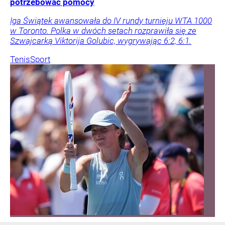
potrzebować pomocy
Iga Świątek awansowała do IV rundy turnieju WTA 1000
w Toronto. Polka w dwóch setach rozprawiła się ze
Szwajcarką Viktorija Golubic, wygrywając 6:2, 6:1.
Tenis
Sport