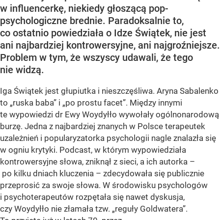
w influencerkę, niekiedy głoszącą pop-
psychologiczne brednie. Paradoksalnie to,
co ostatnio powiedziała o Idze Świątek, nie jest
ani najbardziej kontrowersyjne, ani najgroźniejsze.
Problem w tym, że wszyscy udawali, że tego
nie widzą.
Iga Świątek jest głupiutka i nieszczęśliwa. Aryna Sabalenko
to „ruska baba” i „po prostu facet”. Między innymi
te wypowiedzi dr Ewy Woydyłło wywołały ogólnonarodową
burzę. Jedna z najbardziej znanych w Polsce terapeutek
uzależnień i popularyzatorka psychologii nagle znalazła się
w ogniu krytyki. Podcast, w którym wypowiedziała
kontrowersyjne słowa, zniknął z sieci, a ich autorka –
po kilku dniach kluczenia – zdecydowała się publicznie
przeprosić za swoje słowa. W środowisku psychologów
i psychoterapeutów rozpętała się nawet dyskusja,
czy Woydyłło nie złamała tzw. „reguły Goldwatera”.