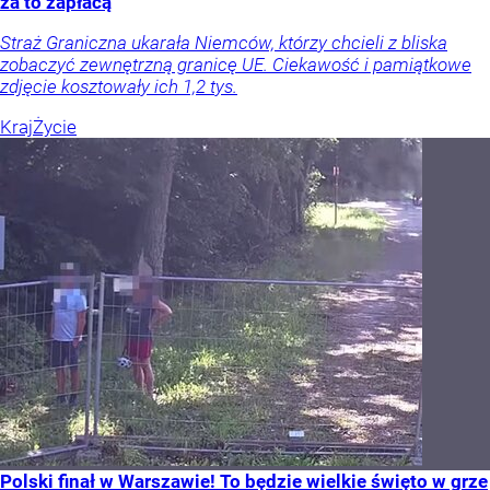
za to zapłacą
Straż Graniczna ukarała Niemców, którzy chcieli z bliska
zobaczyć zewnętrzną granicę UE. Ciekawość i pamiątkowe
zdjęcie kosztowały ich 1,2 tys.
Kraj
Życie
Polski finał w Warszawie! To będzie wielkie święto w grze