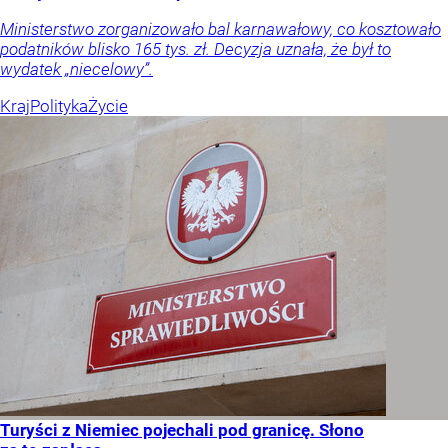
Ministerstwo zorganizowało bal karnawałowy, co kosztowało
podatników blisko 165 tys. zł. Decyzja uznała, że był to
wydatek „niecelowy”.
Kraj
Polityka
Życie
Turyści z Niemiec pojechali pod granicę. Słono