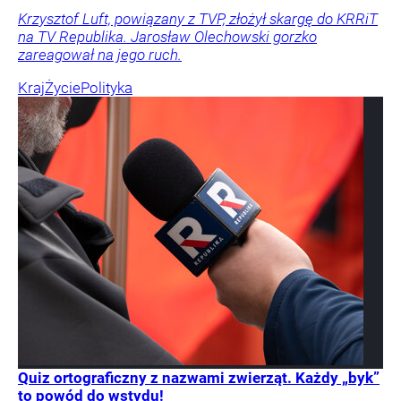
Krzysztof Luft, powiązany z TVP, złożył skargę do KRRiT
na TV Republika. Jarosław Olechowski gorzko
zareagował na jego ruch.
Kraj
Życie
Polityka
Quiz ortograficzny z nazwami zwierząt. Każdy „byk”
to powód do wstydu!