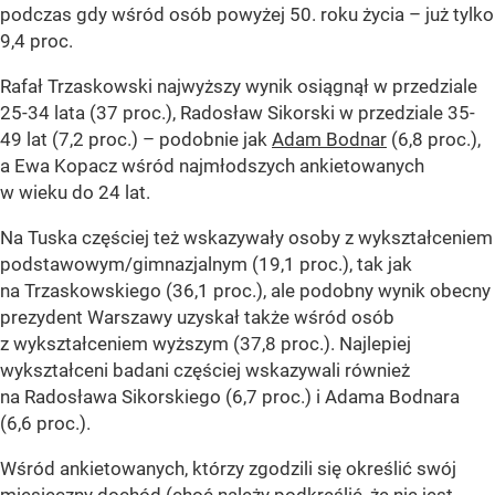
podczas gdy wśród osób powyżej 50. roku życia – już tylko
9,4 proc.
Rafał Trzaskowski najwyższy wynik osiągnął w przedziale
25-34 lata (37 proc.), Radosław Sikorski w przedziale 35-
49 lat (7,2 proc.) – podobnie jak
Adam Bodnar
(6,8 proc.),
a Ewa Kopacz wśród najmłodszych ankietowanych
w wieku do 24 lat.
Na Tuska częściej też wskazywały osoby z wykształceniem
podstawowym/gimnazjalnym (19,1 proc.), tak jak
na Trzaskowskiego (36,1 proc.), ale podobny wynik obecny
prezydent Warszawy uzyskał także wśród osób
z wykształceniem wyższym (37,8 proc.). Najlepiej
wykształceni badani częściej wskazywali również
na Radosława Sikorskiego (6,7 proc.) i Adama Bodnara
(6,6 proc.).
Wśród ankietowanych, którzy zgodzili się określić swój
miesięczny dochód (choć należy podkreślić, że nie jest