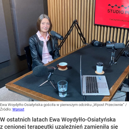
Ewa Woydyłło-Osiatyńska gościła w pierwszym odcinku „Wpost Przeciwnie”
/
Źródło:
Wprost
W ostatnich latach Ewa Woydyłło-Osiatyńska
z cenionej terapeutki uzależnień zamieniła się