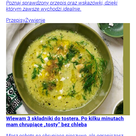
Poznaj sprawdzony przepis oraz wskazówki, dzięki
którym zawsze wychodzi idealnie.
Przepisy
Żywienie
Wlewam 3 składniki do tostera. Po kilku minutach
mam chrupiące „tosty” bez chleba
Masz ochotę na chrupiące pieczywo, ale ograniczasz