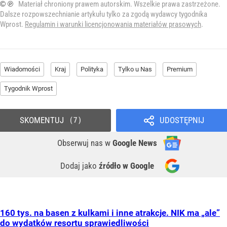
© ℗
Materiał chroniony prawem autorskim. Wszelkie prawa zastrzeżone.
Dalsze rozpowszechnianie artykułu tylko za zgodą wydawcy tygodnika
Wprost.
Regulamin i warunki licencjonowania materiałów prasowych
.
Wiadomości
Kraj
Polityka
Tylko u Nas
Premium
Tygodnik Wprost
SKOMENTUJ
UDOSTĘPNIJ
7
Obserwuj nas
w
Google News
Dodaj jako
źródło w Google
160 tys. na basen z kulkami i inne atrakcje. NIK ma „ale”
do wydatków resortu sprawiedliwości