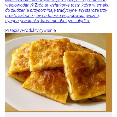
węglowodany? Zrób te wyjątkowe tosty, które w smaku
do złudzenia przypominają tradycyjne. Wystarczą trzy
proste składniki, by na talerzu wylądowała pyszna,
sycąca przekąska, która nie obciąża żołądka.
Przepisy
Produkty
Żywienie