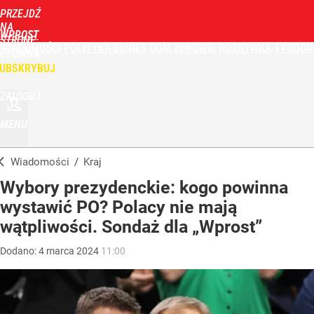
PRZEJDŹ
NA
WPROST
STRONĘ
WIADOMOŚCI
POLITYKA
BIZNES
DOM
ZDROWIE
ROZRYWKA
TYGODN
GŁÓWNĄ
UBSKRYBUJ
ZALOGUJ
MENU
Wiadomości
/
Kraj
Wybory prezydenckie: kogo powinna
wystawić PO? Polacy nie mają
wątpliwości. Sondaż dla „Wprost”
Dodano:
4
marca
2024
11:00