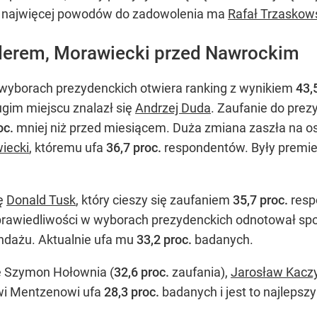
 najwięcej powodów do zadowolenia ma
Rafał Trzaskow
iderem, Morawiecki przed Nawrockim
 wyborach prezydenckich otwiera ranking z wynikiem
43,
gim miejscu znalazł się
Andrzej Duda
. Zaufanie do pre
oc.
mniej niż przed miesiącem. Duża zmiana zaszła na os
iecki
, któremu ufa
36,7 proc.
respondentów. Były premie
ię
Donald Tusk
, który cieszy się zaufaniem
35,7 proc.
res
Sprawiedliwości w wyborach prezydenckich odnotował spo
ndażu. Aktualnie ufa mu
33,2 proc.
badanych.
ię Szymon Hołownia (
32,6 proc.
zaufania),
Jarosław Kacz
wi Mentzenowi ufa
28,3 proc.
badanych i jest to najlepszy