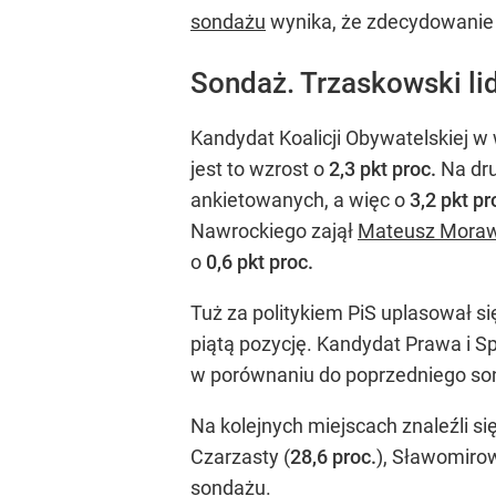
sondażu
wynika, że zdecydowanie
Sondaż. Trzaskowski l
Kandydat Koalicji Obywatelskiej w
jest to wzrost o
2,3 pkt proc.
Na dru
ankietowanych, a więc o
3,2 pkt pr
Nawrockiego zajął
Mateusz Moraw
o
0,6 pkt proc.
Tuż za politykiem PiS uplasował s
piątą pozycję. Kandydat Prawa i 
w porównaniu do poprzedniego so
Na kolejnych miejscach znaleźli s
Czarzasty (
28,6 proc.
), Sławomiro
sondażu.