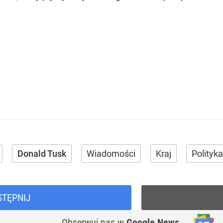
Donald Tusk
Wiadomości
Kraj
Polityka
STĘPNIJ
Obserwuj nas
w
Google News