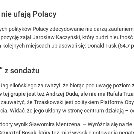
nie ufają Polacy
ych polityków Polacy zdecydowanie nie darzą zaufaniem
pozycję zajął Jarosław Kaczyński, który budzi nieufność
 kolejnych miejscach uplasowali się: Donald Tusk (
54,7 p
” z sondażu
 Jagiellońskiego zauważył, że biorąc pod uwagę poziom zau
w tej grupie jest też Andrzej Duda, ale nie ma Rafała Tr
 zauważyć, że Trzaskowski jest politykiem Platformy Obyw
ia. Widać, że jego ukłony w stronę centrum działają – oc
dobry wynik Sławomira Mentzena. – Wyróżnia się na tle G
Krzysztof Bosak
, który też miał wysokie notowania nega