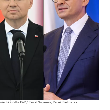
awiecki
Źródło:
PAP
/
Paweł Supernak, Radek Pietruszka