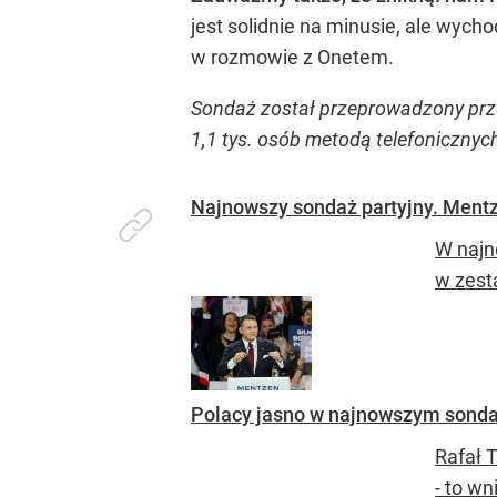
jest solidnie na minusie, ale wych
w rozmowie z Onetem.
Sondaż został przeprowadzony prze
1,1 tys. osób metodą telefoniczn
Najnowszy sondaż partyjny. Ment
W najn
w zest
Polacy jasno w najnowszym sonda
Rafał 
- to w