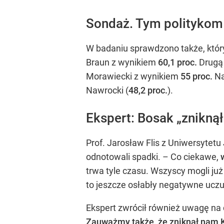
Sondaż. Tym politykom 
W badaniu sprawdzono także, któr
Braun z wynikiem
60,1 proc.
Drugą 
Morawiecki z wynikiem
55 proc.
Na
Nawrocki (
48,2 proc.
).
Ekspert: Bosak „zniknął
Prof. Jarosław Flis z Uniwersytetu
odnotowali spadki. – Co ciekawe,
trwa tyle czasu. Wszyscy mogli już
to jeszcze osłabły negatywne uczuc
Ekspert zwrócił również uwagę na 
Zauważmy także, że zniknął nam 