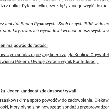
odzi z dołka. Pytanie tylko, czy zdąży z niego wyjść do m
z Instytut Badań Rynkowych i Społecznych IBRiS w dniach 
ych, standaryzowanych wywiadów kwestionariuszowych w
zen ma powód do radości
owszym sondażu pozycję lidera zajęła Koalicja Obywate
awieniu PiS-em. Uwagę zwraca wynik Konfederacji.
żu. Jeden kandydat zdeklasował rywali
Trzaskowski ma sporo powodów do zadowolenia. Ciekawie 
nioski, który płyną z najnowszego sondażu przeprowadzo