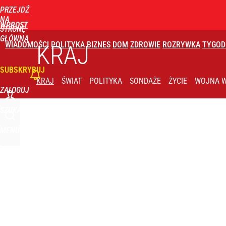
PRZEJDŹ
Udostępnij
1
Skomentuj
NA
WPROST
STRONĘ
GŁÓWNĄ
WIADOMOŚCI
POLITYKA
BIZNES
DOM
ZDROWIE
ROZRYWKA
TYGOD
KRAJ
SUBSKRYBUJ
KRAJ
ŚWIAT
POLITYKA
SONDAŻE
ŻYCIE
WOJNA W
ZALOGUJ
SZUKAJ
MENU