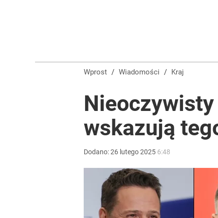
Wprost
/
Wiadomości
/
Kraj
Nieoczywisty 
wskazują tego
Dodano:
26
lutego
2025
6:48