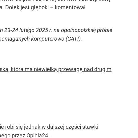
aja. Dołek jest głęboki – komentował
23-24 lutego 2025 r. na ogólnopolskiej próbie
spomaganych komputerowo (CATI).
lska, która ma niewielką przewagę nad drugim
robi się jednak w dalszej części stawki
nego przez Opinia24.