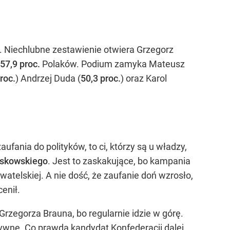
. Niechlubne zestawienie otwiera Grzegorz
57,9 proc.
Polaków. Podium zamyka Mateusz
roc.
) Andrzej Duda (
50,3 proc.
) oraz Karol
fania do polityków, to ci, którzy są u władzy,
zaskowskiego
. Jest to zaskakujące, bo kampania
atelskiej. A nie dość, że zaufanie doń wzrosło,
enił.
rzegorza Brauna, bo regularnie idzie w górę.
tywne. Co prawda kandydat Konfederacji dalej