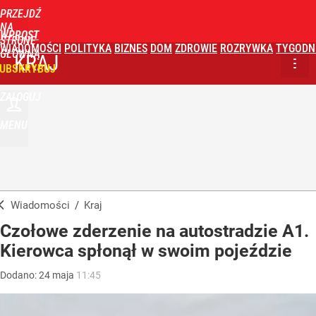
PRZEJDŹ
NA
WPROST
STRONĘ
WIADOMOŚCI
POLITYKA
BIZNES
DOM
ZDROWIE
ROZRYWKA
TYGODN
GŁÓWNĄ
KRAJ
UBSKRYBUJ
ZALOGUJ
MENU
Wiadomości
/
Kraj
Czołowe zderzenie na autostradzie A1.
Kierowca spłonął w swoim pojeździe
Dodano:
24
maja
11:45