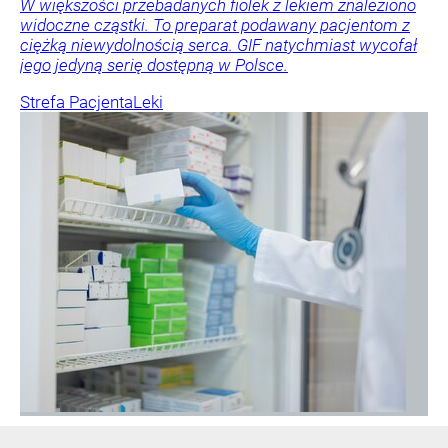
W większości przebadanych fiolek z lekiem znaleziono
widoczne cząstki. To preparat podawany pacjentom z
ciężką niewydolnością serca. GIF natychmiast wycofał
jego jedyną serię dostępną w Polsce.
Strefa Pacjenta
Leki