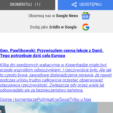
SKOMENTUJ
UDOSTĘPNIJ
1
Obserwuj nas
w
Google News
Dodaj jako
źródło w Google
Gen. Pawlikowski: Przywiozłem cenną lekcję z Danii.
Tego potrzebuje dziś cała Europa
Kilka dni spędzonych wakacyjnie w Kopenhadze miało być
przede wszystkim odpoczynkiem. I rzeczywiście było. Ale jak
to często bywa, zawodowe doświadczenie sprawia, że nawet
podczas urlopu trudno całkowicie przestać obserwować
otaczającą rzeczywistość. Zwłaszcza gdy przez wiele lat
odpowiadało się za bezpieczeństwo państwa.
Opinie i komentarze
Polityka
Kraj
Świat
Tylko u Nas