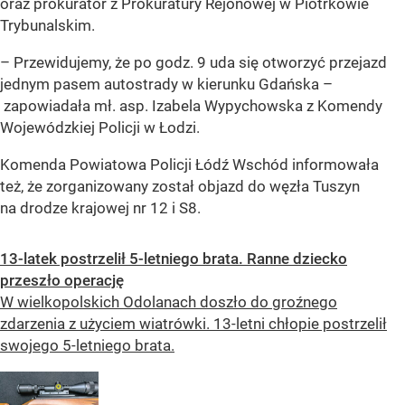
oraz prokurator z Prokuratury Rejonowej w Piotrkowie
Trybunalskim.
– Przewidujemy, że po godz. 9 uda się otworzyć przejazd
jednym pasem autostrady w kierunku Gdańska –
zapowiadała mł. asp. Izabela Wypychowska z Komendy
Wojewódzkiej Policji w Łodzi.
Komenda Powiatowa Policji Łódź Wschód informowała
też, że zorganizowany został objazd do węzła Tuszyn
na drodze krajowej nr 12 i S8.
13-latek postrzelił 5-letniego brata. Ranne dziecko
przeszło operację
W wielkopolskich Odolanach doszło do groźnego
zdarzenia z użyciem wiatrówki. 13-letni chłopie postrzelił
swojego 5-letniego brata.