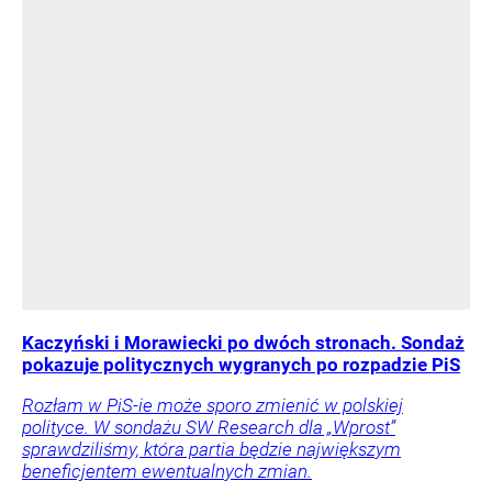
Kaczyński i Morawiecki po dwóch stronach. Sondaż
pokazuje politycznych wygranych po rozpadzie PiS
Rozłam w PiS-ie może sporo zmienić w polskiej
polityce. W sondażu SW Research dla „Wprost”
sprawdziliśmy, która partia będzie największym
beneficjentem ewentualnych zmian.