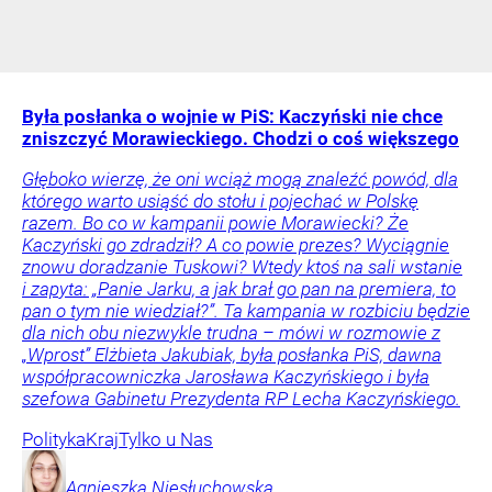
Była posłanka o wojnie w PiS: Kaczyński nie chce
zniszczyć Morawieckiego. Chodzi o coś większego
Głęboko wierzę, że oni wciąż mogą znaleźć powód, dla
którego warto usiąść do stołu i pojechać w Polskę
razem. Bo co w kampanii powie Morawiecki? Że
Kaczyński go zdradził? A co powie prezes? Wyciągnie
znowu doradzanie Tuskowi? Wtedy ktoś na sali wstanie
i zapyta: „Panie Jarku, a jak brał go pan na premiera, to
pan o tym nie wiedział?”. Ta kampania w rozbiciu będzie
dla nich obu niezwykle trudna – mówi w rozmowie z
„Wprost” Elżbieta Jakubiak, była posłanka PiS, dawna
współpracowniczka Jarosława Kaczyńskiego i była
szefowa Gabinetu Prezydenta RP Lecha Kaczyńskiego.
Polityka
Kraj
Tylko u Nas
Agnieszka
Niesłuchowska