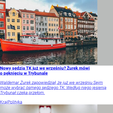
Nowy sędzia TK już we wrześniu? Żurek mówi
o pęknięciu w Trybunale
Waldemar Żurek zapowiedział, że już we wrześniu Sejm
może wybrać ósmego sędziego TK. Według niego jesienią
Trybunał czeka przełom.
Kraj
Polityka