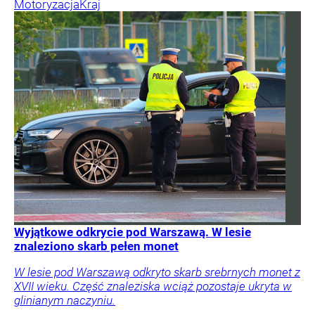
Motoryzacja
Kraj
Wyjątkowe odkrycie pod Warszawą. W lesie
znaleziono skarb pełen monet
W lesie pod Warszawą odkryto skarb srebrnych monet z
XVII wieku. Część znaleziska wciąż pozostaje ukryta w
glinianym naczyniu.