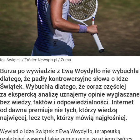
Iga Świątek
/ Źródło:
Newspix.pl
/
Zuma
Burza po wywiadzie z Ewą Woydyłło nie wybuchła
dlatego, że padły kontrowersyjne słowa o Idze
Świątek. Wybuchła dlatego, że coraz częściej
za ekspercką analizę uznajemy opinie wygłaszane
bez wiedzy, faktów i odpowiedzialności. Internet
od dawna premiuje nie tych, którzy wiedzą
najwięcej, lecz tych, którzy mówią najgłośniej.
Wywiad o Idze Swiątek z Ewą Woydyłło, terapeutką
uzależnień, wywołał takie zamieszanie, że aż jego twórcy