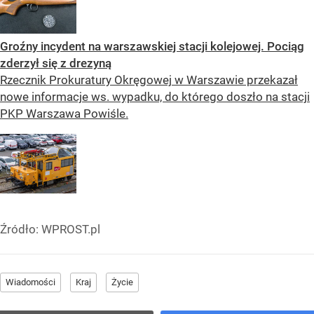
Groźny incydent na warszawskiej stacji kolejowej. Pociąg
zderzył się z drezyną
Rzecznik Prokuratury Okręgowej w Warszawie przekazał
nowe informacje ws. wypadku, do którego doszło na stacji
PKP Warszawa Powiśle.
Źródło:
WPROST.pl
Wiadomości
Kraj
Życie