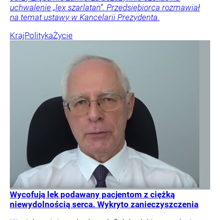
uchwalenie „lex szarlatan”. Przedsiębiorca rozmawiał
na temat ustawy w Kancelarii Prezydenta.
Kraj
Polityka
Życie
Wycofują lek podawany pacjentom z ciężką
niewydolnością serca. Wykryto zanieczyszczenia