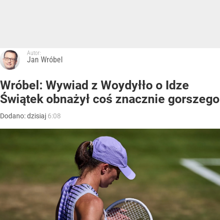
Autor:
Jan Wróbel
Wróbel: Wywiad z Woydyłło o Idze
Świątek obnażył coś znacznie gorszego
Dodano:
dzisiaj
6:08