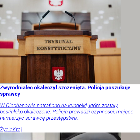
Zwyrodnialec okaleczył szczenięta. Policja poszukuje
sprawcy
W Ciechanowie natrafiono na kundelki, które zostały
bestialsko okaleczone. Policja prowadzi czynności, mające
namierzyć sprawcę przestępstwa.
Życie
Kraj