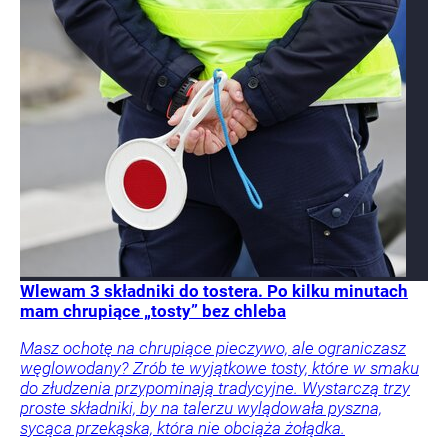
Wlewam 3 składniki do tostera. Po kilku minutach
mam chrupiące „tosty” bez chleba
Masz ochotę na chrupiące pieczywo, ale ograniczasz
węglowodany? Zrób te wyjątkowe tosty, które w smaku
do złudzenia przypominają tradycyjne. Wystarczą trzy
proste składniki, by na talerzu wylądowała pyszna,
sycąca przekąska, która nie obciąża żołądka.