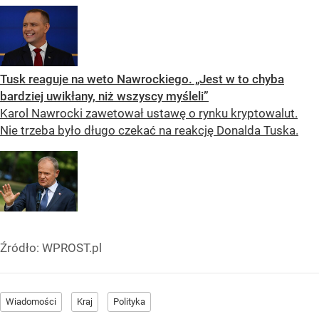
Tusk reaguje na weto Nawrockiego. „Jest w to chyba
bardziej uwikłany, niż wszyscy myśleli”
Karol Nawrocki zawetował ustawę o rynku kryptowalut.
Nie trzeba było długo czekać na reakcję Donalda Tuska.
Źródło:
WPROST.pl
Wiadomości
Kraj
Polityka