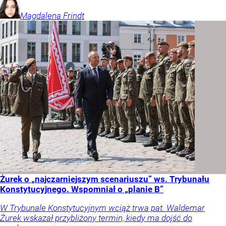
Magdalena
Frindt
Żurek o „najczarniejszym scenariuszu” ws. Trybunału
Konstytucyjnego. Wspomniał o „planie B”
W Trybunale Konstytucyjnym wciąż trwa pat. Waldemar
Żurek wskazał przybliżony termin, kiedy ma dojść do