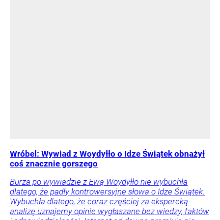
Wróbel: Wywiad z Woydyłło o Idze Świątek obnażył
coś znacznie gorszego
Burza po wywiadzie z Ewą Woydyłło nie wybuchła
dlatego, że padły kontrowersyjne słowa o Idze Świątek.
Wybuchła dlatego, że coraz częściej za ekspercką
analizę uznajemy opinie wygłaszane bez wiedzy, faktów