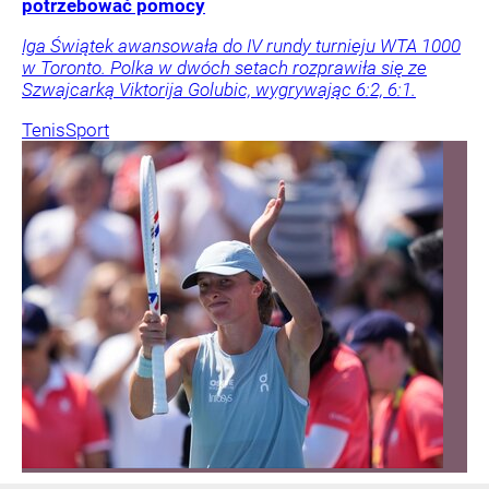
potrzebować pomocy
Iga Świątek awansowała do IV rundy turnieju WTA 1000
w Toronto. Polka w dwóch setach rozprawiła się ze
Szwajcarką Viktorija Golubic, wygrywając 6:2, 6:1.
Tenis
Sport