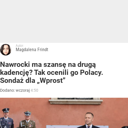
Autor:
Magdalena Frindt
Nawrocki ma szansę na drugą
kadencję? Tak ocenili go Polacy.
Sondaż dla „Wprost”
Dodano:
wczoraj
4:50