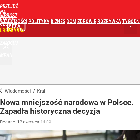
PRZEJDŹ
NA
WPROST
STRONĘ
WIADOMOŚCI
POLITYKA
BIZNES
DOM
ZDROWIE
ROZRYWKA
TYGODN
GŁÓWNĄ
KRAJ
UBSKRYBUJ
ZALOGUJ
MENU
Wiadomości
/
Kraj
Nowa mniejszość narodowa w Polsce.
Zapadła historyczna decyzja
Dodano:
12
czerwca
14:09