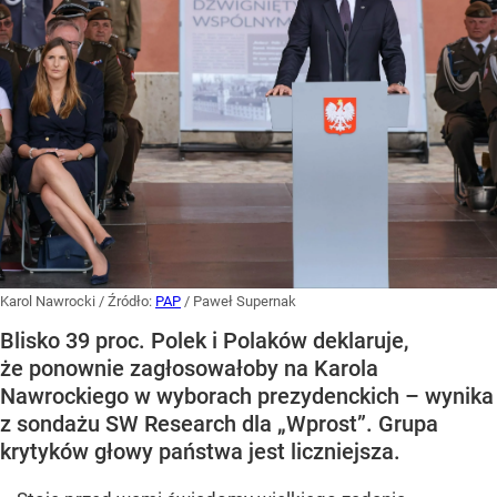
Karol Nawrocki
/ Źródło:
PAP
/
Paweł Supernak
Blisko 39 proc. Polek i Polaków deklaruje,
że ponownie zagłosowałoby na Karola
Nawrockiego w wyborach prezydenckich – wynika
z sondażu SW Research dla „Wprost”. Grupa
krytyków głowy państwa jest liczniejsza.