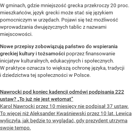
W gminach, gdzie mniejszość grecka przekroczy 20 proc.
mieszkańców, język grecki może stać się językiem
pomocniczym w urzędach. Pojawi się też możliwość
wprowadzania dwujęzycznych tablic z nazwami
miejscowości.
Nowe przepisy zobowiązują państwo do wspierania
greckiej kultury i tożsamości
poprzez finansowanie
inicjatyw kulturalnych, edukacyjnych i społecznych.
W praktyce oznacza to większą ochronę języka, tradycji
i dziedzictwa tej społeczności w Polsce.
Nawrocki pod koniec kadencji odmówi podpisania 222
ustaw? „To już nie jest wetomat”
Karol Nawrocki przez 10 miesięcy nie podpisał 37 ustaw.
To więcej niż Aleksander Kwaśniewski przez 10 lat. Lewica
wyliczyła, jak będzie to wyglądać, gdy prezydent utrzyma
swoje tempo.