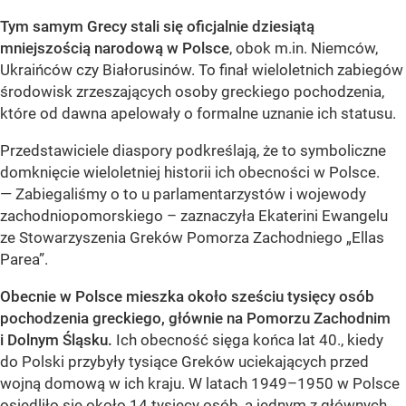
Tym samym Grecy stali się oficjalnie dziesiątą
mniejszością narodową w Polsce
, obok m.in. Niemców,
Ukraińców czy Białorusinów. To finał wieloletnich zabiegów
środowisk zrzeszających osoby greckiego pochodzenia,
które od dawna apelowały o formalne uznanie ich statusu.
Przedstawiciele diaspory podkreślają, że to symboliczne
domknięcie wieloletniej historii ich obecności w Polsce.
— Zabiegaliśmy o to u parlamentarzystów i wojewody
zachodniopomorskiego – zaznaczyła Ekaterini Ewangelu
ze Stowarzyszenia Greków Pomorza Zachodniego „Ellas
Parea”.
Obecnie w Polsce mieszka około sześciu tysięcy osób
pochodzenia greckiego, głównie na Pomorzu Zachodnim
i Dolnym Śląsku.
Ich obecność sięga końca lat 40., kiedy
do Polski przybyły tysiące Greków uciekających przed
wojną domową w ich kraju. W latach 1949–1950 w Polsce
osiedliło się około 14 tysięcy osób, a jednym z głównych