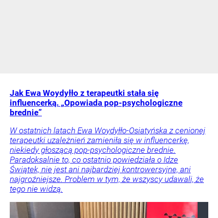
Jak Ewa Woydyłło z terapeutki stała się
influencerką. „Opowiada pop-psychologiczne
brednie”
W ostatnich latach Ewa Woydyłło-Osiatyńska z cenionej
terapeutki uzależnień zamieniła się w influencerkę,
niekiedy głoszącą pop-psychologiczne brednie.
Paradoksalnie to, co ostatnio powiedziała o Idze
Świątek, nie jest ani najbardziej kontrowersyjne, ani
najgroźniejsze. Problem w tym, że wszyscy udawali, że
tego nie widzą.