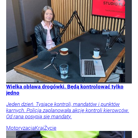
Wielka obława drogówki. Będą kontrolować tylko
jedno
Jeden dzień. Tysiące kontroli, mandatów i punktów
karnych. Policja zaplanowała akcję kontroli kierowców.
Od rana posypią się mandaty.
Motoryzacja
Kraj
Życie