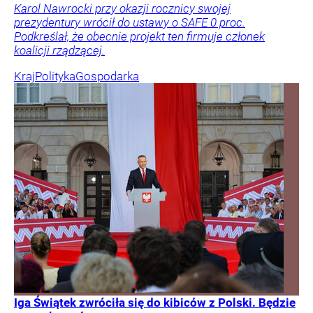
Karol Nawrocki przy okazji rocznicy swojej
prezydentury wrócił do ustawy o SAFE 0 proc.
Podkreślał, że obecnie projekt ten firmuje członek
koalicji rządzącej.
Kraj
Polityka
Gospodarka
Iga Świątek zwróciła się do kibiców z Polski. Będzie