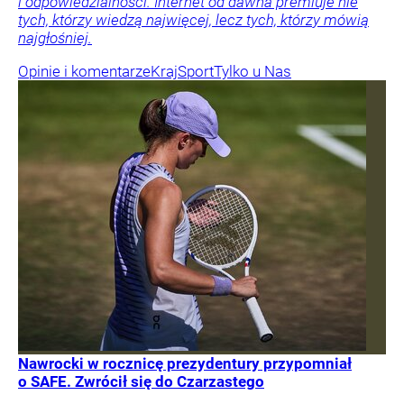
i odpowiedzialności. Internet od dawna premiuje nie
tych, którzy wiedzą najwięcej, lecz tych, którzy mówią
najgłośniej.
Opinie i komentarze
Kraj
Sport
Tylko u Nas
Nawrocki w rocznicę prezydentury przypomniał
o SAFE. Zwrócił się do Czarzastego