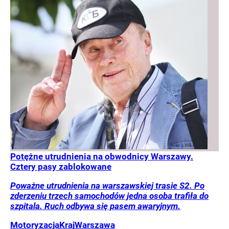
Potężne utrudnienia na obwodnicy Warszawy.
Cztery pasy zablokowane
Poważne utrudnienia na warszawskiej trasie S2. Po
zderzeniu trzech samochodów jedna osoba trafiła do
szpitala. Ruch odbywa się pasem awaryjnym.
Motoryzacja
Kraj
Warszawa