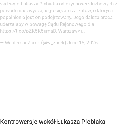
sędziego Łukasza Piebiaka od czynności służbowych z
powodu nadzwyczajnego ciężaru zarzutów, o których
popełnienie jest on podejrzewany. Jego dalsza praca
uderzałaby w powagę Sądu Rejonowego dla
https://t.co/pZK5K5umaD
. Warszawy i…
— Waldemar Żurek (@w_zurek)
June 15, 2026
Kontrowersje wokół Łukasza Piebiaka