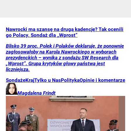
Nawrocki ma szansę na drugą kadencję? Tak ocenili
go Polacy. Sondaż dla „Wprost”
Blisko 39 proc. Polek i Polaków deklaruje, że ponownie
zagłosowałoby na Karola Nawrockiego w wyborach
prezydenckich – wynika z sondażu SW Research dla
„Wprost”. Grupa krytyków głowy państwa jest
liczniejsza.
Sondaże
Kraj
Tylko u Nas
Polityka
Opinie i komentarze
Magdalena
Frindt