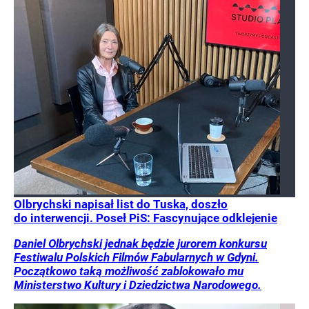
Olbrychski napisał list do Tuska, doszło
do interwencji. Poseł PiS: Fascynujące odklejenie
Daniel Olbrychski jednak będzie jurorem konkursu
Festiwalu Polskich Filmów Fabularnych w Gdyni.
Początkowo taką możliwość zablokowało mu
Ministerstwo Kultury i Dziedzictwa Narodowego.