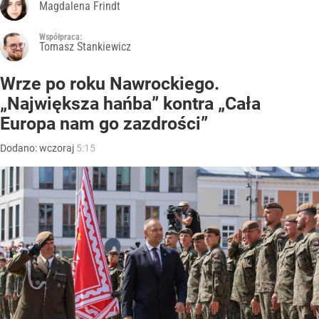
Magdalena Frindt
Współpraca:
Tomasz Stankiewicz
Wrze po roku Nawrockiego.
„Największa hańba” kontra „Cała
Europa nam go zazdrości”
Dodano:
wczoraj
5:15