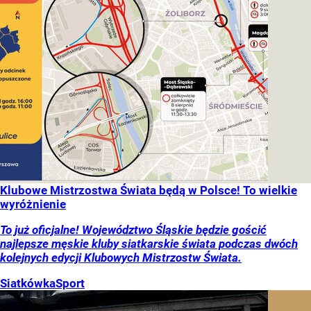
Klubowe Mistrzostwa Świata będą w Polsce! To wielkie
wyróżnienie
To już oficjalne! Województwo Śląskie będzie gościć
najlepsze męskie kluby siatkarskie świata podczas dwóch
kolejnych edycji Klubowych Mistrzostw Świata.
Siatkówka
Sport