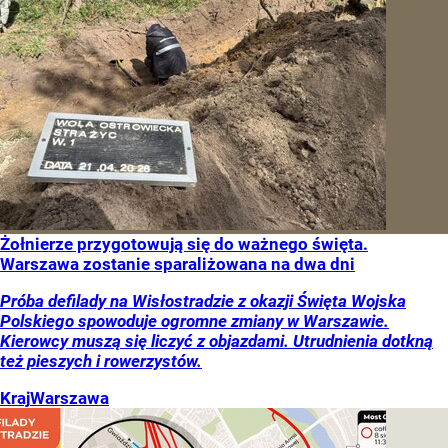
Żołnierze przygotowują się do ważnego święta.
Warszawa zostanie sparaliżowana na dwa dni
Próba defilady na Wisłostradzie z okazji Święta Wojska
Polskiego spowoduje ogromne zmiany w Warszawie.
Kierowcy muszą się liczyć z objazdami. Utrudnienia dotkną
też pieszych i rowerzystów.
Kraj
Warszawa