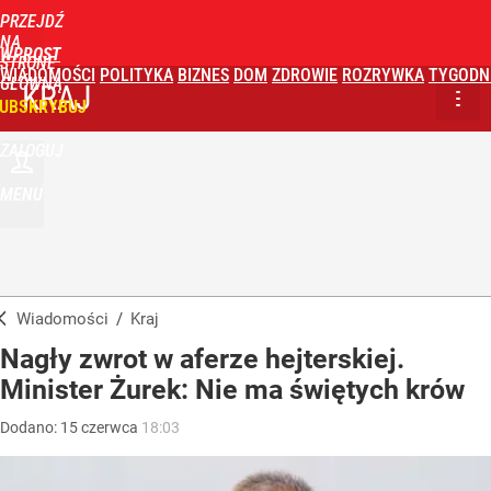
PRZEJDŹ
NA
WPROST
STRONĘ
WIADOMOŚCI
POLITYKA
BIZNES
DOM
ZDROWIE
ROZRYWKA
TYGODN
GŁÓWNĄ
KRAJ
UBSKRYBUJ
ZALOGUJ
MENU
Wiadomości
/
Kraj
Nagły zwrot w aferze hejterskiej.
Minister Żurek: Nie ma świętych krów
Dodano:
15
czerwca
18:03