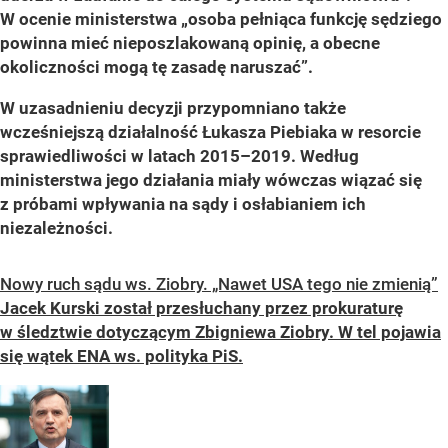
W ocenie ministerstwa „osoba pełniąca funkcję sędziego
powinna mieć nieposzlakowaną opinię, a obecne
okoliczności mogą tę zasadę naruszać”.
W uzasadnieniu decyzji przypomniano także
wcześniejszą działalność Łukasza Piebiaka w resorcie
sprawiedliwości w latach 2015–2019. Według
ministerstwa jego działania miały wówczas wiązać się
z próbami wpływania na sądy i osłabianiem ich
niezależności.
Nowy ruch sądu ws. Ziobry. „Nawet USA tego nie zmienią”
Jacek Kurski został przesłuchany przez prokuraturę
w śledztwie dotyczącym Zbigniewa Ziobry. W tel pojawia
się wątek ENA ws. polityka PiS.