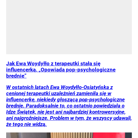
Jak Ewa Woydyłło z terapeutki stała się
influencerką. „Opowiada pop-psychologiczne
brednie”
W ostatnich latach Ewa Woydyłło-Osiatyńska z
cenionej terapeutki uzależnień zamieniła się w
influencerkę, niekiedy głoszącą pop-psychologiczne
brednie. Paradoksalnie to, co ostatnio powiedziała o
Idze Świątek, nie jest ani najbardziej kontrowersyjne,
ani najgroźniejsze. Problem w tym, że wszyscy udawali,
że tego nie widzą.