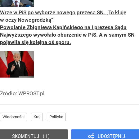
Wrze w PiS po wyborze nowego prezesa SN. „To kłuje
w oczy Nowogrodzką”
Powołanie Zbigniewa Kapińskiego na I prezesa Sądu
Najwyższego wywołało oburzenie w PiS. A w samym SN
pojawiła się kolejna oś sporu.
Źródło:
WPROST.pl
Wiadomości
Kraj
Polityka
SKOMENTUJ
UDOSTĘPNIJ
1