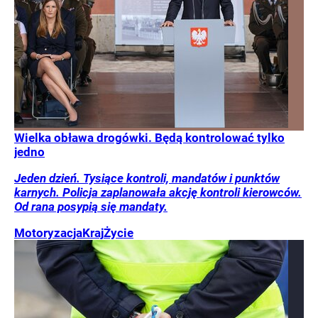
Wielka obława drogówki. Będą kontrolować tylko
jedno
Jeden dzień. Tysiące kontroli, mandatów i punktów
karnych. Policja zaplanowała akcję kontroli kierowców.
Od rana posypią się mandaty.
Motoryzacja
Kraj
Życie