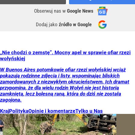
Obserwuj nas
w
Google News
Dodaj jako
źródło w Google
„Nie chodzi o zemstę”. Mocny apel w sprawie ofiar rzezi
wołyńskiej
W Buenos Aires potomkowie ofiar rzezi wołyńskiej wciąż
pokazują rodzinne zdjęcia i listy, wspominając bliskich
zamordowanych z niezwykłym okrucieństwem. Ich dramat
przypomina, że dla wielu rodzin Wołyń nie jest historią
zamkniętą, lecz bolesną raną, która do dziś nie została
zagojona.
Kraj
Polityka
Opinie i komentarze
Tylko u Nas