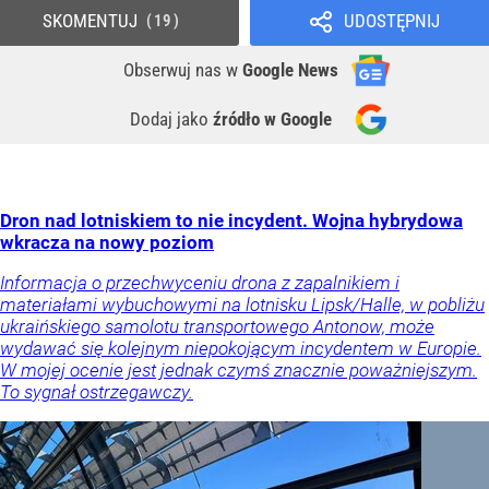
SKOMENTUJ
UDOSTĘPNIJ
19
Obserwuj nas
w
Google News
Dodaj jako
źródło w Google
Dron nad lotniskiem to nie incydent. Wojna hybrydowa
wkracza na nowy poziom
Informacja o przechwyceniu drona z zapalnikiem i
materiałami wybuchowymi na lotnisku Lipsk/Halle, w pobliżu
ukraińskiego samolotu transportowego Antonow, może
wydawać się kolejnym niepokojącym incydentem w Europie.
W mojej ocenie jest jednak czymś znacznie poważniejszym.
To sygnał ostrzegawczy.