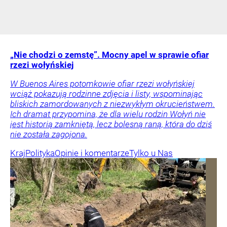
„Nie chodzi o zemstę”. Mocny apel w sprawie ofiar
rzezi wołyńskiej
W Buenos Aires potomkowie ofiar rzezi wołyńskiej
wciąż pokazują rodzinne zdjęcia i listy, wspominając
bliskich zamordowanych z niezwykłym okrucieństwem.
Ich dramat przypomina, że dla wielu rodzin Wołyń nie
jest historią zamkniętą, lecz bolesną raną, która do dziś
nie została zagojona.
Kraj
Polityka
Opinie i komentarze
Tylko u Nas