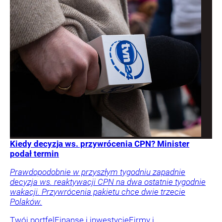
Kiedy decyzja ws. przywrócenia CPN? Minister
podał termin
Prawdopodobnie w przyszłym tygodniu zapadnie
decyzja ws. reaktywacji CPN na dwa ostatnie tygodnie
wakacji. Przywrócenia pakietu chce dwie trzecie
Polaków.
Twój portfel
Finanse i inwestycje
Firmy i