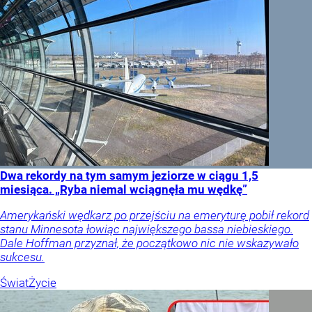
Dwa rekordy na tym samym jeziorze w ciągu 1,5
miesiąca. „Ryba niemal wciągnęła mu wędkę”
Amerykański wędkarz po przejściu na emeryturę pobił rekord
stanu Minnesota łowiąc największego bassa niebieskiego.
Dale Hoffman przyznał, że początkowo nic nie wskazywało
sukcesu.
Świat
Życie