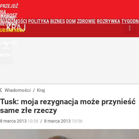
PRZEJDŹ
NA
WPROST
STRONĘ
WIADOMOŚCI
POLITYKA
BIZNES
DOM
ZDROWIE
ROZRYWKA
TYGODN
GŁÓWNĄ
KRAJ
UBSKRYBUJ
ZALOGUJ
MENU
Wiadomości
/
Kraj
Tusk: moja rezygnacja może przynieść
same złe rzeczy
8
marca
2013
10:56
/
8
marca
2013
10:56