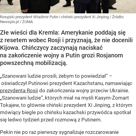
Rosyjski prezydent Władimir Putin i chiński prezydent Xi Jinping
/ Źródło:
Newspix.pl
/
ZUMA
Złe wieści dla Kremla: Amerykanie poddają się
z resetem wobec Rosji i przyznają, że nie docenili
Kijowa. Chińczycy zaczynają naciskać
na zakończenie wojny a Putin grozi Rosjanom
powszechną mobilizacją.
„Szanowani ludzie prosili, żebym to powiedział” –
oświadczył Putinowi prezydent Kazachstanu, namawiając
prezydenta Rosji
do zakończenia wojny przeciw Ukrainie.
„Szanowani ludzie”, których miał na myśli Kasym-Żomart
Tokajew, to głównie chiński prezydent Xi Jinping, z którym
mówiący biegle po chińsku kazachski przywódca spotkał
się ledwo tydzień przed rozmową z Putinem.
Pekin nie po raz pierwszy sygnalizuje rozczarowanie