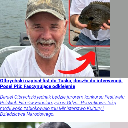
Olbrychski napisał list do Tuska, doszło do interwencji.
Poseł PiS: Fascynujące odklejenie
Daniel Olbrychski jednak będzie jurorem konkursu Festiwalu
Polskich Filmów Fabularnych w Gdyni. Początkowo taką
możliwość zablokowało mu Ministerstwo Kultury i
Dziedzictwa Narodowego.