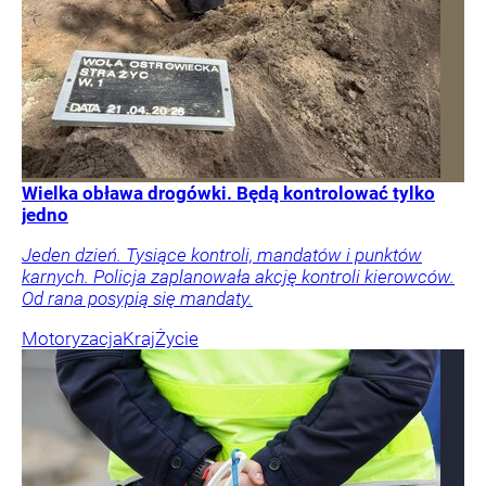
Wielka obława drogówki. Będą kontrolować tylko
jedno
Jeden dzień. Tysiące kontroli, mandatów i punktów
karnych. Policja zaplanowała akcję kontroli kierowców.
Od rana posypią się mandaty.
Motoryzacja
Kraj
Życie