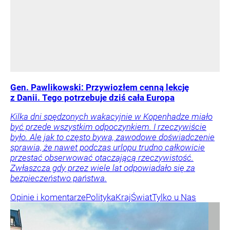
Gen. Pawlikowski: Przywiozłem cenną lekcję
z Danii. Tego potrzebuje dziś cała Europa
Kilka dni spędzonych wakacyjnie w Kopenhadze miało
być przede wszystkim odpoczynkiem. I rzeczywiście
było. Ale jak to często bywa, zawodowe doświadczenie
sprawia, że nawet podczas urlopu trudno całkowicie
przestać obserwować otaczającą rzeczywistość.
Zwłaszcza gdy przez wiele lat odpowiadało się za
bezpieczeństwo państwa.
Opinie i komentarze
Polityka
Kraj
Świat
Tylko u Nas