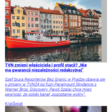
TVN zmieni właściciela i profil stacji? „Nie
ma gwarancji niezależności redakcyjnej”
Szef biura Reporterów Bez Granic w Pradze obawia się
o zmiany w TVN24 po fuzji Paramount Skydance z
Warner Bros. Discovery. Pavol Szalai chce mieć
pewność, że polski kanał „pozostanie wolny”.
Kraj
Świat