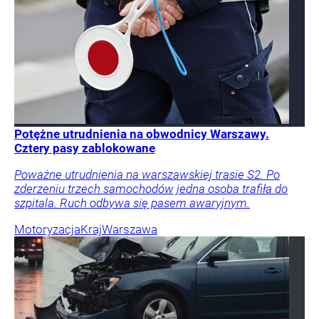
Potężne utrudnienia na obwodnicy Warszawy.
Cztery pasy zablokowane
Poważne utrudnienia na warszawskiej trasie S2. Po
zderzeniu trzech samochodów jedna osoba trafiła do
szpitala. Ruch odbywa się pasem awaryjnym.
Motoryzacja
Kraj
Warszawa