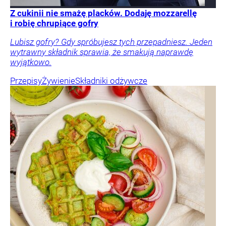
Z cukinii nie smażę placków. Dodaję mozzarellę
i robię chrupiące gofry
Lubisz gofry? Gdy spróbujesz tych przepadniesz. Jeden
wytrawny składnik sprawia, że smakują naprawdę
wyjątkowo.
Przepisy
Żywienie
Składniki odżywcze