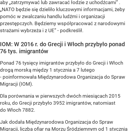
aby
„zatrzymywać lub zawracać łodzie z uchodźcami”
.
„NATO będzie się dzieliło kluczowymi informacjami, żeby
pomóc w zwalczaniu handlu ludźmi i organizacji
przestępczych. Będziemy współpracować z narodowymi
strażami wybrzeża i z UE”
- podkreślił.
IOM: W 2016 r. do Grecji i Włoch przybyło ponad
76 tys. imigrantów
Ponad 76 tysięcy imigrantów przybyło do Grecji i Włoch
drogą morską między 1 stycznia a 7 lutego
- poinformowała Międzynarodowa Organizacja do Spraw
Migracji (IOM).
Dla porównania w pierwszych dwóch miesiącach 2015
roku, do Grecji przybyło 3952 imigrantów, natomiast
do Włoch 7882.
Jak dodała Międzynarodowa Organizacja do Spraw
Migracji, liczba ofiar na Morzu Śródziemnym od 1 stycznia