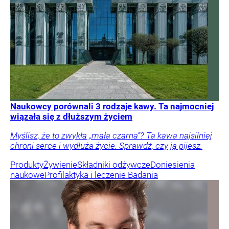
Naukowcy porównali 3 rodzaje kawy. Ta najmocniej
wiązała się z dłuższym życiem
Myślisz, że to zwykła „mała czarna”? Ta kawa najsilniej
chroni serce i wydłuża życie. Sprawdź, czy ją pijesz.
Produkty
Żywienie
Składniki odżywcze
Doniesienia
naukowe
Profilaktyka i leczenie
Badania