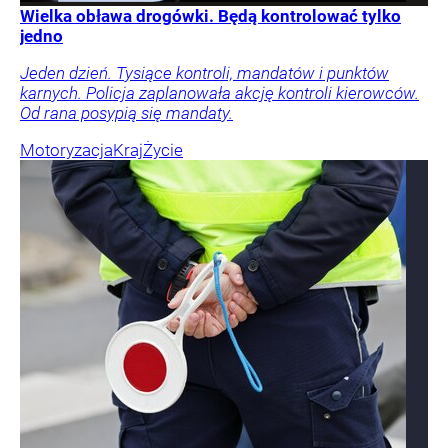
Wielka obława drogówki. Będą kontrolować tylko
jedno
Jeden dzień. Tysiące kontroli, mandatów i punktów
karnych. Policja zaplanowała akcję kontroli kierowców.
Od rana posypią się mandaty.
Motoryzacja
Kraj
Życie