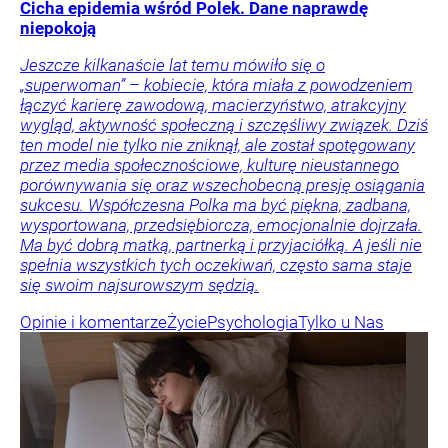
Cicha epidemia wśród Polek. Dane naprawdę
niepokoją
Jeszcze kilkanaście lat temu mówiło się o
„superwoman” – kobiecie, która miała z powodzeniem
łączyć karierę zawodową, macierzyństwo, atrakcyjny
wygląd, aktywność społeczną i szczęśliwy związek. Dziś
ten model nie tylko nie zniknął, ale został spotęgowany
przez media społecznościowe, kulturę nieustannego
porównywania się oraz wszechobecną presję osiągania
sukcesu. Współczesna Polka ma być piękna, zadbana,
wysportowana, przedsiębiorcza, emocjonalnie dojrzała.
Ma być dobrą matką, partnerką i przyjaciółką. A jeśli nie
spełnia wszystkich tych oczekiwań, często sama staje
się swoim najsurowszym sędzią.
Opinie i komentarze
Życie
Psychologia
Tylko u Nas