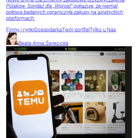
Polaków. Sondaż dla „Wprost” pokazuje, że niemal
połowa badanych ograniczyła zakupy na azjatyckich
platformach.
Firmy i rynki
Gospodarka
Twój portfel
Tylko u Nas
Beata Anna
Święcicka