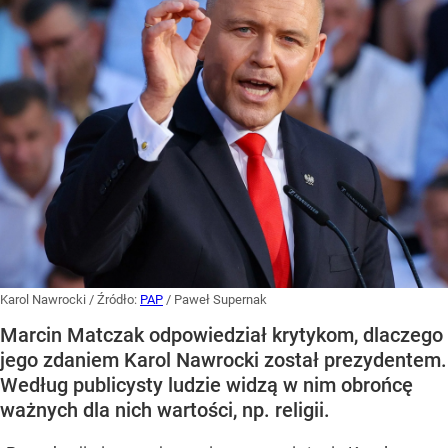
Karol Nawrocki
/ Źródło:
PAP
/
Paweł Supernak
Marcin Matczak odpowiedział krytykom, dlaczego
jego zdaniem Karol Nawrocki został prezydentem.
Według publicysty ludzie widzą w nim obrońcę
ważnych dla nich wartości, np. religii.