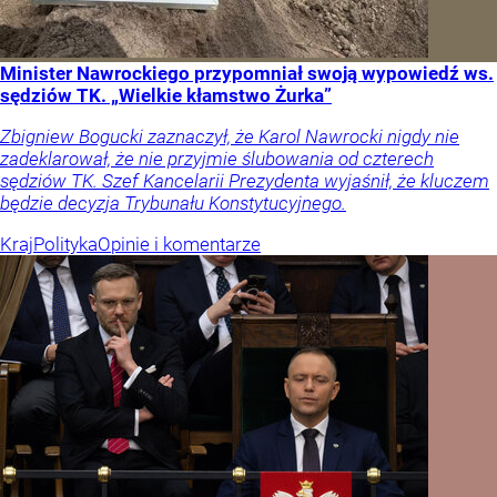
Minister Nawrockiego przypomniał swoją wypowiedź ws.
sędziów TK. „Wielkie kłamstwo Żurka”
Zbigniew Bogucki zaznaczył, że Karol Nawrocki nigdy nie
zadeklarował, że nie przyjmie ślubowania od czterech
sędziów TK. Szef Kancelarii Prezydenta wyjaśnił, że kluczem
będzie decyzja Trybunału Konstytucyjnego.
Kraj
Polityka
Opinie i komentarze