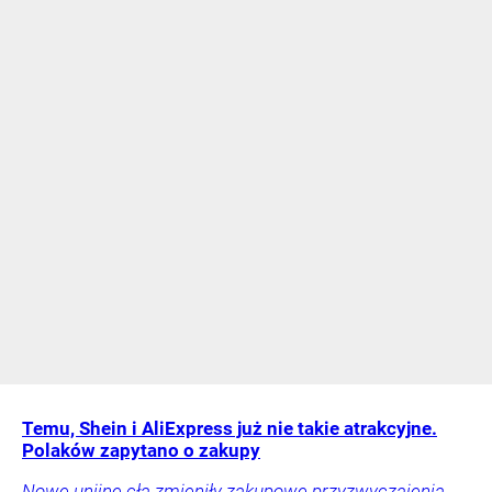
Temu, Shein i AliExpress już nie takie atrakcyjne.
Polaków zapytano o zakupy
Nowe unijne cła zmieniły zakupowe przyzwyczajenia