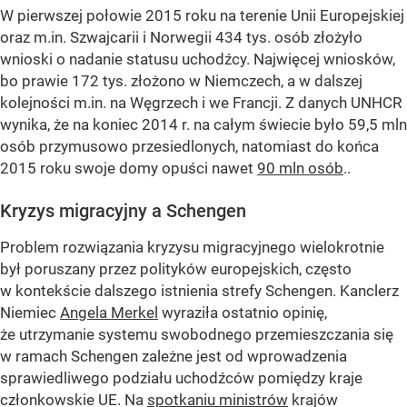
W pierwszej połowie 2015 roku na terenie Unii Europejskiej
oraz m.in. Szwajcarii i Norwegii 434 tys. osób złożyło
wnioski o nadanie statusu uchodźcy. Najwięcej wniosków,
bo prawie 172 tys. złożono w Niemczech, a w dalszej
kolejności m.in. na Węgrzech i we Francji. Z danych UNHCR
wynika, że na koniec 2014 r. na całym świecie było 59,5 mln
osób przymusowo przesiedlonych, natomiast do końca
2015 roku swoje domy opuści nawet
90 mln osób
..
Kryzys migracyjny a Schengen
Problem rozwiązania kryzysu migracyjnego wielokrotnie
był poruszany przez polityków europejskich, często
w kontekście dalszego istnienia strefy Schengen. Kanclerz
Niemiec
Angela Merkel
wyraziła ostatnio opinię,
że utrzymanie systemu swobodnego przemieszczania się
w ramach Schengen zależne jest od wprowadzenia
sprawiedliwego podziału uchodźców pomiędzy kraje
członkowskie UE. Na
spotkaniu ministrów
krajów