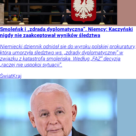
Smoleńsk i „zdrada dyplomatyczna”. Niemcy: Kaczyński
nigdy nie zaakceptował wyników śledztwa
Niemiecki dziennik odniósł się do wyroku polskiej prokuratury,
która umorzyła śledztwo ws. „zdrady dyplomatycznej” w
związku z katastrofą smoleńską. Według „FAZ” decyzja
„raczej nie uspokoi sytuacji”.
Świat
Kraj