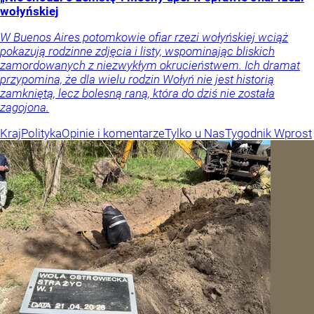
wołyńskiej
W Buenos Aires potomkowie ofiar rzezi wołyńskiej wciąż
pokazują rodzinne zdjęcia i listy, wspominając bliskich
zamordowanych z niezwykłym okrucieństwem. Ich dramat
przypomina, że dla wielu rodzin Wołyń nie jest historią
zamkniętą, lecz bolesną raną, która do dziś nie została
zagojona.
Kraj
Polityka
Opinie i komentarze
Tylko u Nas
Tygodnik Wprost