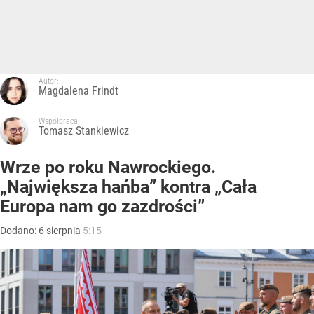
Autor:
Magdalena Frindt
Współpraca:
Tomasz Stankiewicz
Wrze po roku Nawrockiego.
„Największa hańba” kontra „Cała
Europa nam go zazdrości”
Dodano:
6
sierpnia
5:15