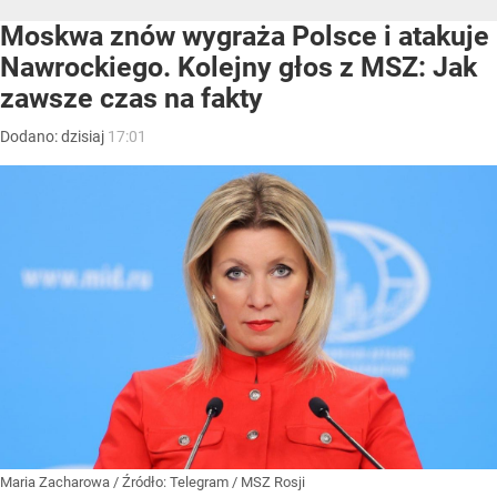
Moskwa znów wygraża Polsce i atakuje
Nawrockiego. Kolejny głos z MSZ: Jak
zawsze czas na fakty
Dodano:
dzisiaj
17:01
Maria Zacharowa
/ Źródło:
Telegram
/
MSZ Rosji