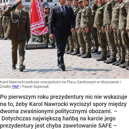
Karol Nawrocki podczas uroczystości na Placu Zamkowym w Warszawie
/
Źródło:
PAP
/
Paweł Supernak
Po pierwszym roku prezydentury nic nie wskazuje
na to, żeby Karol Nawrocki wyciszył spory między
dwoma zwaśnionymi politycznymi obozami. –
Dotychczas największą hańbą na karcie jego
prezydentury jest chyba zawetowanie SAFE –