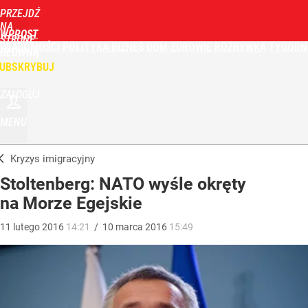
PRZEJDŹ
NA
WPROST
STRONĘ
WIADOMOŚCI
POLITYKA
BIZNES
DOM
ZDROWIE
ROZRYWKA
TYGODN
GŁÓWNĄ
UBSKRYBUJ
ZALOGUJ
MENU
Kryzys imigracyjny
Stoltenberg: NATO wyśle okręty
na Morze Egejskie
11
lutego
2016
14:21
/
10
marca
2016
15:49