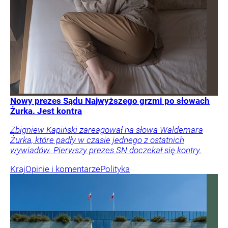
Nowy prezes Sądu Najwyższego grzmi po słowach
Żurka. Jest kontra
Zbigniew Kapiński zareagował na słowa Waldemara
Żurka, które padły w czasie jednego z ostatnich
wywiadów. Pierwszy prezes SN doczekał się kontry.
Kraj
Opinie i komentarze
Polityka