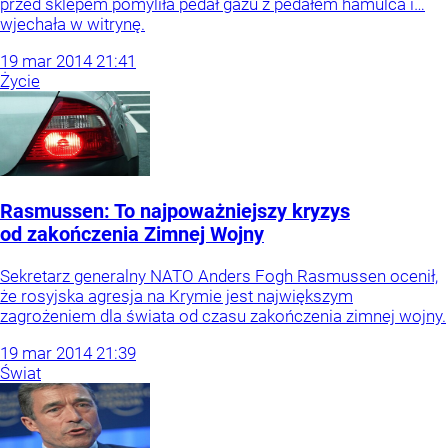
przed sklepem pomyliła pedał gazu z pedałem hamulca i…
wjechała w witrynę.
19
mar
2014
21:41
Życie
Rasmussen: To najpoważniejszy kryzys
od zakończenia Zimnej Wojny
Sekretarz generalny NATO Anders Fogh Rasmussen ocenił,
że rosyjska agresja na Krymie jest największym
zagrożeniem dla świata od czasu zakończenia zimnej wojny.
19
mar
2014
21:39
Świat