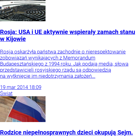
Rosja: USA i UE aktywnie wspierały zamach stanu
w Kijowie
Rosja oskarżyła państwa zachodnie o nierespektowanie
zobowiązań wynikających z Memorandum
Budapesztańskiego z 1994 roku. Jak podają media, słowa
przedstawicieli rosyjskiego rządu są odpowiedzią
na wytknięcie im niedotrzymania założeń...
19
mar
2014
18:09
Świat
Rodzice niepełnosprawnych dzieci okupują Sejm.