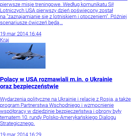
pierwsze misje treningowe. Według komunikatu Sił
Lotniczych USA pierwszy dzień poświęcony został
na "zaznajamianie się z lotniskiem i otoczeniem". Później
scenariusze ćwiczeń będą...
19
mar
2014
16:44
Kraj
Polacy w USA rozmawiali m.in. o Ukrainie
oraz bezpieczeństwie
Wydarzenia polityczne na Ukrainie i relacje z Rosją, a także
program Partnerstwa Wschodniego i wzmocnienie
współpracy w dziedzinie bezpieczeństwa i obrony były
tematem 10. rundy Polsko-Amerykańskiego Dialogu
Strategicznego.
19
mar
2014
16:29