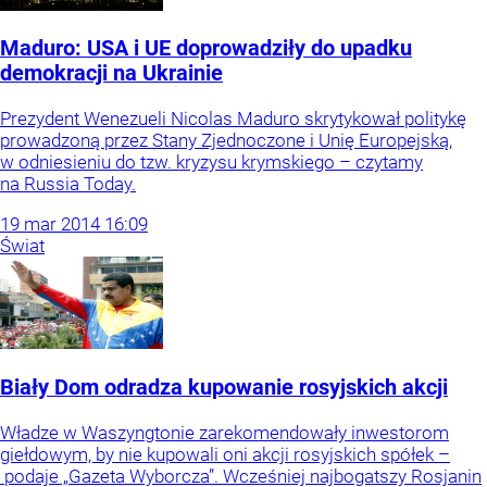
Maduro: USA i UE doprowadziły do upadku
demokracji na Ukrainie
Prezydent Wenezueli Nicolas Maduro skrytykował politykę
prowadzoną przez Stany Zjednoczone i Unię Europejską,
w odniesieniu do tzw. kryzysu krymskiego – czytamy
na Russia Today.
19
mar
2014
16:09
Świat
Biały Dom odradza kupowanie rosyjskich akcji
Władze w Waszyngtonie zarekomendowały inwestorom
giełdowym, by nie kupowali oni akcji rosyjskich spółek –
podaje „Gazeta Wyborcza”. Wcześniej najbogatszy Rosjanin