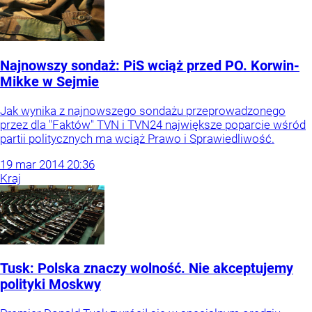
Najnowszy sondaż: PiS wciąż przed PO. Korwin-
Mikke w Sejmie
Jak wynika z najnowszego sondażu przeprowadzonego
przez dla "Faktów" TVN i TVN24 największe poparcie wśród
partii politycznych ma wciąż Prawo i Sprawiedliwość.
19
mar
2014
20:36
Kraj
Tusk: Polska znaczy wolność. Nie akceptujemy
polityki Moskwy