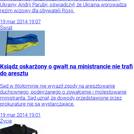
Ukrainy, Andrij Parubij, oświadczył, że Ukraina wprowadza
reżim wizowy dla obywateli Rosji.
19
mar
2014
19:07
Świat
Ksiądz oskarżony o gwałt na ministrancie nie trafi
do aresztu
Sąd w Wołominie nie wyraził zgody na aresztowanie
duchownego, podejrzanego o zgwałcenie i molestowanie
ministranta. Sąd uznał, że dowody przedstawione przez
prokuraturę nie są wystarczające.
19
mar
2014
19:01
Życie