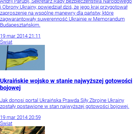
Andrij Parubij, Sekretarz Rady Bezpieczeństwa Narodowego
i Obrony Ukrainy, powiedział dziś, że jego kraj przygotował
zaproszenie na wspólne manewry dla państw, które
zagwarantowały suwerenność Ukrainie w Memorandum
Budapesztańskim.
19
mar
2014
21:11
Świat
Ukraińskie wojsko w stanie najwyższej gotowości
bojowej
Jak donosi portal Ukraińska Prawda Siły Zbrojne Ukrainy
zostały postawione w stan najwyższej gotowości bojowej.
19
mar
2014
20:59
Świat