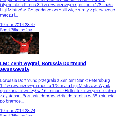
Olympiakos Pireus 3:0 w rewanżowym spotkaniu 1/8 finału
Ligi Mistrzów. Gospodarze odrobili więc straty z pierwszego
meczu i...
19
mar
2014
23:47
Sport
Piłka nożna
LM: Zenit wygrał, Borussia Dortmund
awansowała
Borussia Dortmund przegrała z Zenitem Sankt Petersburg
1:2 w rewanżowym meczu 1/8 finału Ligi Mistrzów. Wynik
spotkania otworzył w 16. minucie Hulk efektownym strzałem
z dystansu. Borussia doprowadziła do remisu w 38. minucie
po bramce...
19
mar
2014
23:24
Sport
Piłka nożna