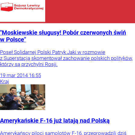
"Moskiewskie sługusy! Pobór czerwonych świń
w Polsce"
Poseł Solidarnej Polski Patryk Jaki w rozmowie
z Superstacją skomentował zachowanie polskich polityków,
którzy są przychylni Rosji.
19
mar
2014
16:55
Kraj
Amerykańskie F-16 już latają nad Polską
Amerykańscy piloci samolotów F-16, przeprowadzili dziś