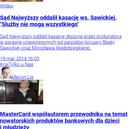
Wideo
Sąd Najwyższy oddalił kasację ws. Sawickiej.
"Służby nie mogą wszystkiego"
Sąd Najwyższy oddalił kasację złożoną przez prokuratora
w sprawie uniewinnionych od zarzutów korupcji Beaty
Sawickiej oraz Mirosława Wądołowskiego.
19
mar
2014
16:03
Kraj
Tylko u Nas
Marcin
Lis
MasterCard współautorem przewodnika na temat
nowatorskich produktów bankowych dla dzieci
i młodzieży