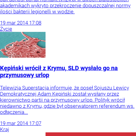
akademikach wykryto przekroczenie dopuszczalnej normy
ilości bakterii legionelli w wodzie.
19
mar
2014
17:08
Życie
Kępiński wrócił z Krymu, SLD wysłało go na
przymusowy urlop
Telewizja Superstacja informuje, że poseł Sojuszu Lewicy
Demokratycznej Adam Kępiński został wysłany przez
kierownictwo partii na przymusowy urlop. Polityk wrócił
niedawno z Krymu, gdzie był obserwatorem referendum ws.
odłączenia...
19
mar
2014
17:07
Kraj