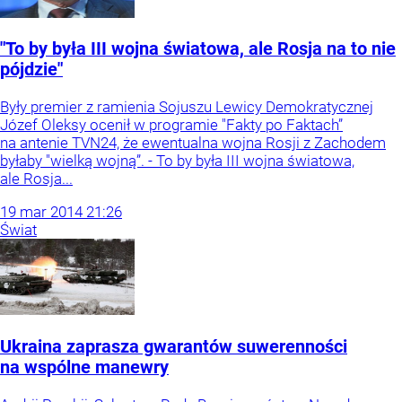
"To by była III wojna światowa, ale Rosja na to nie
pójdzie"
Były premier z ramienia Sojuszu Lewicy Demokratycznej
Józef Oleksy ocenił w programie "Fakty po Faktach”
na antenie TVN24, że ewentualna wojna Rosji z Zachodem
byłaby "wielką wojną”. - To by była III wojna światowa,
ale Rosja...
19
mar
2014
21:26
Świat
Ukraina zaprasza gwarantów suwerenności
na wspólne manewry