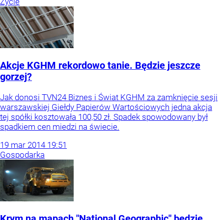
Życie
Akcje KGHM rekordowo tanie. Będzie jeszcze
gorzej?
Jak donosi TVN24 Biznes i Świat KGHM za zamknięcie sesji
warszawskiej Giełdy Papierów Wartościowych jedna akcja
tej spółki kosztowała 100,50 zł. Spadek spowodowany był
spadkiem cen miedzi na świecie.
19
mar
2014
19:51
Gospodarka
Krym na mapach "National Geographic" będzie