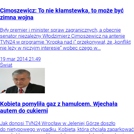
Cimoszewicz: To nie kłamstewka, to może być
zimna wojna
Były premier i minister spraw zagranicznych, a obecnie
senator niezależny Włodzimierz Cimoszewicz na antenie
TVN24 w programie "Kropka nad i” przekonywał, że „konflikt
nie leży w niczyim interesie” wobec czego w...
19
mar
2014
21:49
Świat
Kobieta pomyliła gaz z hamulcem. Wjechała
autem do cukierni
Jak donosi TVN24 Wrocław w Jeleniej Górze doszło
do nietypowego wypadku. Kobieta, która chciała zaparkować