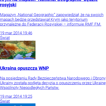
rosyjski
Magazyn „National Geographic” zapowiedział, że na swoich
mapach będzie przedstawiał Krym jako terytorium
przynależne do Federacji Rosyjskiej – informuje RMF FM.
19
mar
2014
19:46
Świat
Ukraina opuszcza WNP
Na posiedzeniu Rady Bezpieczeństwa Narodowego i Obrony
Ukrainy została podjęta decyzja o opuszczeniu przez Ukrainę
Wspólnoty Niepodległych Państw.
19
mar
2014
19:25
Świat