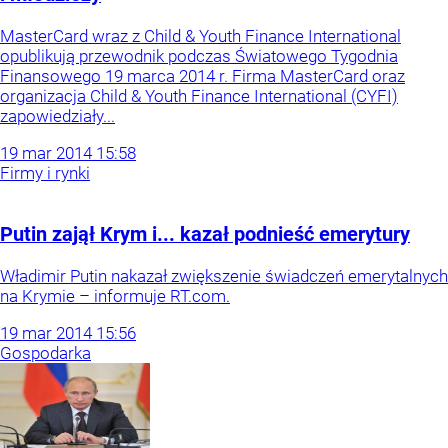
MasterCard wraz z Child & Youth Finance International
opublikują przewodnik podczas Światowego Tygodnia
Finansowego 19 marca 2014 r. Firma MasterCard oraz
organizacja Child & Youth Finance International (CYFI)
zapowiedziały...
19
mar
2014
15:58
Firmy i rynki
Putin zajął Krym i... kazał podnieść emerytury
Władimir Putin nakazał zwiększenie świadczeń emerytalnych
na Krymie – informuje RT.com.
19
mar
2014
15:56
Gospodarka