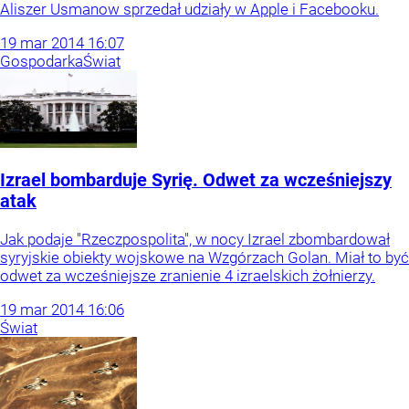
Aliszer Usmanow sprzedał udziały w Apple i Facebooku.
19
mar
2014
16:07
Gospodarka
Świat
Izrael bombarduje Syrię. Odwet za wcześniejszy
atak
Jak podaje "Rzeczpospolita", w nocy Izrael zbombardował
syryjskie obiekty wojskowe na Wzgórzach Golan. Miał to być
odwet za wcześniejsze zranienie 4 izraelskich żołnierzy.
19
mar
2014
16:06
Świat