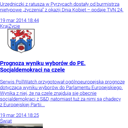
Urzędniczki z ratusza w Pyrzycach dostały od burmistrza
nietypowe „życzenia” z okazji Dnia Kobiet – podaje TVN 24.
19
mar
2014
18:44
Kraj
Życie
Prognoza wyniku wyborów do PE.
Socjaldemokraci na czele
Serwis PollWatch przygotował ogólnoeuropejską prognozę
dotyczącą wyniku wyborów do Parlamentu Europejskiego.
Wynika z niej, że na czele znajdują się obecnie
socjaldemokraci z S&D, natomiast tuż za nimi są chadecy
z Europejskiej Partii...
19
mar
2014
18:25
Świat