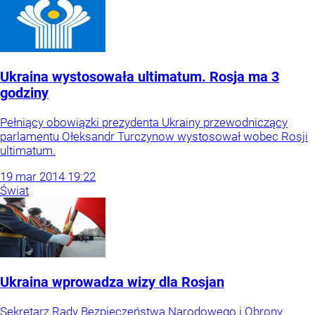
Ukraina wystosowała ultimatum. Rosja ma 3
godziny
Pełniący obowiązki prezydenta Ukrainy przewodniczący
parlamentu Ołeksandr Turczynow wystosował wobec Rosji
ultimatum.
19
mar
2014
19:22
Świat
Ukraina wprowadza wizy dla Rosjan
Sekretarz Rady Bezpieczeństwa Narodowego i Obrony