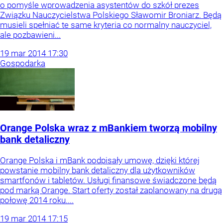
o pomyśle wprowadzenia asystentów do szkół prezes
Związku Nauczycielstwa Polskiego Sławomir Broniarz. Będą
musieli spełniać te same kryteria co normalny nauczyciel,
ale pozbawieni...
19
mar
2014
17:30
Gospodarka
Orange Polska wraz z mBankiem tworzą mobilny
bank detaliczny
Orange Polska i mBank podpisały umowę, dzięki której
powstanie mobilny bank detaliczny dla użytkowników
smartfonów i tabletów. Usługi finansowe świadczone będą
pod marką Orange. Start oferty został zaplanowany na drugą
połowę 2014 roku....
19
mar
2014
17:15