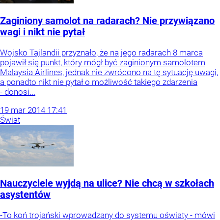
Zaginiony samolot na radarach? Nie przywiązano
wagi i nikt nie pytał
Wojsko Tajlandii przyznało, że na jego radarach 8 marca
pojawił się punkt, który mógł być zaginionym samolotem
Malaysia Airlines, jednak nie zwrócono na tę sytuację uwagi,
a ponadto nikt nie pytał o możliwość takiego zdarzenia
- donosi...
19
mar
2014
17:41
Świat
Nauczyciele wyjdą na ulice? Nie chcą w szkołach
asystentów
-To koń trojański wprowadzany do systemu oświaty - mówi