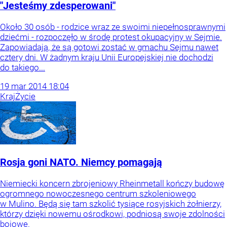
"Jesteśmy zdesperowani"
Około 30 osób - rodzice wraz ze swoimi niepełnosprawnymi
dziećmi - rozpoczęło w środę protest okupacyjny w Sejmie.
Zapowiadają, że są gotowi zostać w gmachu Sejmu nawet
cztery dni. W żadnym kraju Unii Europejskiej nie dochodzi
do takiego...
19
mar
2014
18:04
Kraj
Życie
Rosja goni NATO. Niemcy pomagają
Niemiecki koncern zbrojeniowy Rheinmetall kończy budowę
ogromnego nowoczesnego centrum szkoleniowego
w Mulino. Będą się tam szkolić tysiące rosyjskich żołnierzy,
którzy dzięki nowemu ośrodkowi, podniosą swoje zdolności
bojowe.