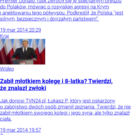
Premier Donald Tusk zwrócił się w specjalnym orędziu
do Polaków, mówiąc o rosyjskiej agresji na Krym
i anektowaniu tego półwyspu. Podkreślił, że Polska "jest
silnym, bezpiecznym i dojrzałym państwem”.
19
mar
2014
20:29
Kraj
Wideo
Zabił młotkiem kolegę i 8-latka? Twierdzi,
że znalazł zwłoki
Jak donosi TVN24.pl, Łukasz P., który jest oskarżony
o zabójstwo dwóch osób zmienił zeznania. Twierdzi, że nie
zabił młotkiem swojego kolegi i jego syna, ale tylko znalazł
ciała.
19
mar
2014
19:57