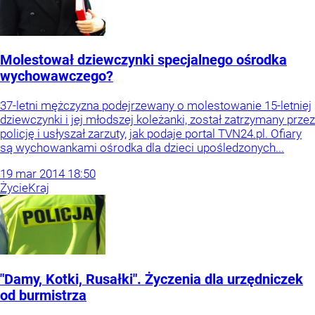
Molestował dziewczynki specjalnego ośrodka
wychowawczego?
37-letni mężczyzna podejrzewany o molestowanie 15-letniej
dziewczynki i jej młodszej koleżanki, został zatrzymany przez
policję i usłyszał zarzuty, jak podaje portal TVN24.pl. Ofiary
są wychowankami ośrodka dla dzieci upośledzonych...
19
mar
2014
18:50
Życie
Kraj
"Damy, Kotki, Rusałki". Życzenia dla urzędniczek
od burmistrza