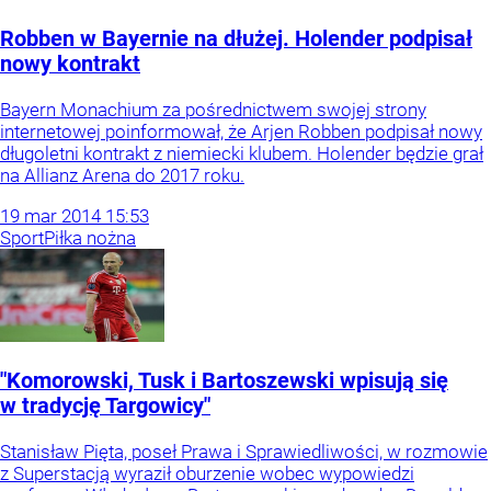
Robben w Bayernie na dłużej. Holender podpisał
nowy kontrakt
Bayern Monachium za pośrednictwem swojej strony
internetowej poinformował, że Arjen Robben podpisał nowy
długoletni kontrakt z niemiecki klubem. Holender będzie grał
na Allianz Arena do 2017 roku.
19
mar
2014
15:53
Sport
Piłka nożna
"Komorowski, Tusk i Bartoszewski wpisują się
w tradycję Targowicy"
Stanisław Pięta, poseł Prawa i Sprawiedliwości, w rozmowie
z Superstacją wyraził oburzenie wobec wypowiedzi