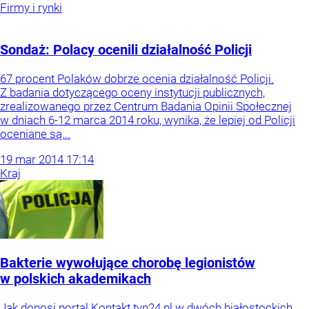
Firmy i rynki
Sondaż: Polacy ocenili działalność Policji
67 procent Polaków dobrze ocenia działalność Policji.
Z badania dotyczącego oceny instytucji publicznych,
zrealizowanego przez Centrum Badania Opinii Społecznej
w dniach 6-12 marca 2014 roku, wynika, że lepiej od Policji
oceniane są...
19
mar
2014
17:14
Kraj
Bakterie wywołujące chorobę legionistów
w polskich akademikach
Jak donosi portal Kontakt.tvn24.pl w dwóch białostockich