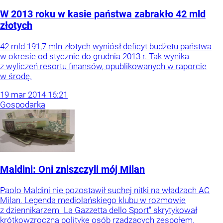
W 2013 roku w kasie państwa zabrakło 42 mld
złotych
42 mld 191,7 mln złotych wyniósł deficyt budżetu państwa
w okresie od stycznie do grudnia 2013 r. Tak wynika
z wyliczeń resortu finansów, opublikowanych w raporcie
w środę.
19
mar
2014
16:21
Gospodarka
Maldini: Oni zniszczyli mój Milan
Paolo Maldini nie pozostawił suchej nitki na władzach AC
Milan. Legenda mediolańskiego klubu w rozmowie
z dziennikarzem "La Gazzetta dello Sport" skrytykował
krótkowzroczną politykę osób rządzących zespołem.