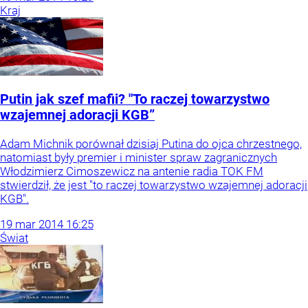
Kraj
Putin jak szef mafii? "To raczej towarzystwo
wzajemnej adoracji KGB”
Adam Michnik porównał dzisiaj Putina do ojca chrzestnego,
natomiast były premier i minister spraw zagranicznych
Włodzimierz Cimoszewicz na antenie radia TOK FM
stwierdził, że jest "to raczej towarzystwo wzajemnej adoracji
KGB".
19
mar
2014
16:25
Świat