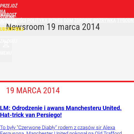
PRZEJDŹ
NA
WPROST
STRONĘ
WIADOMOŚCI
POLITYKA
BIZNES
DOM
ZDROWIE
ROZRYWKA
TYGODN
GŁÓWNĄ
Newsroom
19 marca 2014
UBSKRYBUJ
ZALOGUJ
MENU
19 MARCA 2014
LM: Odrodzenie i awans Manchesteru United.
Hat-trick van Persiego!
To były "Czerwone Diabły" rodem z czasów sir Alexa
Fergusona. Manchester United pokonał na Old Trafford