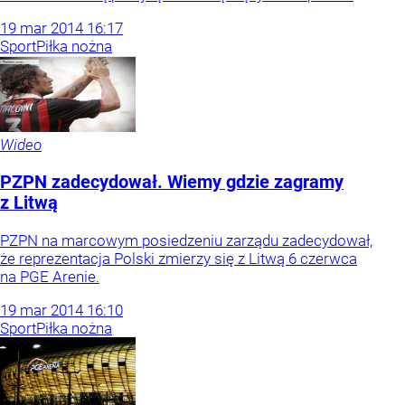
19
mar
2014
16:17
Sport
Piłka nożna
Wideo
PZPN zadecydował. Wiemy gdzie zagramy
z Litwą
PZPN na marcowym posiedzeniu zarządu zadecydował,
że reprezentacja Polski zmierzy się z Litwą 6 czerwca
na PGE Arenie.
19
mar
2014
16:10
Sport
Piłka nożna