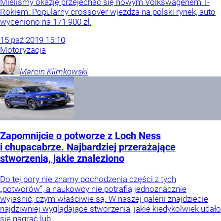
Mieliśmy okazję przejechać się nowym Volkswagenem T-
Rokiem. Popularny crossover wjeżdża na polski rynek, auto
wyceniono na 171 900 zł.
15
paź
2019
15:10
Motoryzacja
Marcin
Klimkowski
Zapomnijcie o potworze z Loch Ness
i chupacabrze. Najbardziej przerażające
stworzenia, jakie znaleziono
Do tej pory nie znamy pochodzenia części z tych
„potworów”, a naukowcy nie potrafią jednoznacznie
wyjaśnić, czym właściwie są. W naszej galerii znajdziecie
najdziwniej wyglądające stworzenia, jakie kiedykolwiek udało
się nagrać lub...