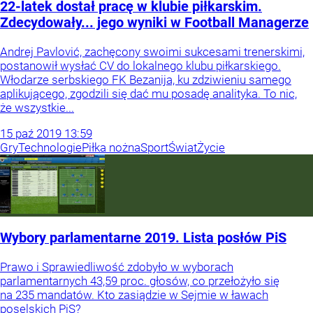
22-latek dostał pracę w klubie piłkarskim.
Zdecydowały... jego wyniki w Football Managerze
Andrej Pavlović, zachęcony swoimi sukcesami trenerskimi,
postanowił wysłać CV do lokalnego klubu piłkarskiego.
Włodarze serbskiego FK Bezanija, ku zdziwieniu samego
aplikującego, zgodzili się dać mu posadę analityka. To nic,
że wszystkie...
15
paź
2019
13:59
Gry
Technologie
Piłka nożna
Sport
Świat
Życie
Wybory parlamentarne 2019. Lista posłów PiS
Prawo i Sprawiedliwość zdobyło w wyborach
parlamentarnych 43,59 proc. głosów, co przełożyło się
na 235 mandatów. Kto zasiądzie w Sejmie w ławach
poselskich PiS?