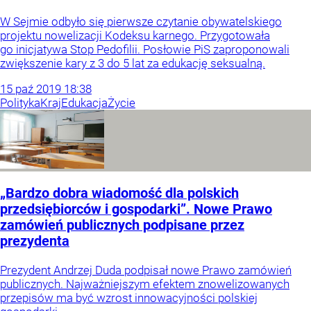
W Sejmie odbyło się pierwsze czytanie obywatelskiego
projektu nowelizacji Kodeksu karnego. Przygotowała
go inicjatywa Stop Pedofilii. Posłowie PiS zaproponowali
zwiększenie kary z 3 do 5 lat za edukację seksualną.
15
paź
2019
18:38
Polityka
Kraj
Edukacja
Życie
„Bardzo dobra wiadomość dla polskich
przedsiębiorców i gospodarki”. Nowe Prawo
zamówień publicznych podpisane przez
prezydenta
Prezydent Andrzej Duda podpisał nowe Prawo zamówień
publicznych. Najważniejszym efektem znowelizowanych
przepisów ma być wzrost innowacyjności polskiej