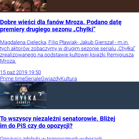
Dobre wieści dla fanów Mroza. Podano datę
premiery drugiego sezonu „Chyłki”
Magdalena Cielecka, Filip Pławiak- Jakub Gierszał - m.in.
tych aktorów zobaczymy w drugim sezonie serialu „Chyłka”
zrealizowanego na podstawie kultowej książki Remigiusza
Mroza.
15
paź
2019
19:50
Prime time
Seriale
Gwiazdy
Kultura
To wszyscy niezależni senatorowie. Bliżej
im do PiS czy do opozycji?
Opozycja zdobyła w tegorocznych wyborach