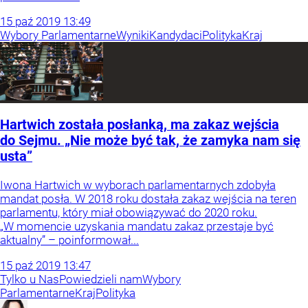
15
paź
2019
13:49
Wybory Parlamentarne
Wyniki
Kandydaci
Polityka
Kraj
Hartwich została posłanką, ma zakaz wejścia
do Sejmu. „Nie może być tak, że zamyka nam się
usta”
Iwona Hartwich w wyborach parlamentarnych zdobyła
mandat posła. W 2018 roku dostała zakaz wejścia na teren
parlamentu, który miał obowiązywać do 2020 roku.
„W momencie uzyskania mandatu zakaz przestaje być
aktualny” – poinformował...
15
paź
2019
13:47
Tylko u Nas
Powiedzieli nam
Wybory
Parlamentarne
Kraj
Polityka