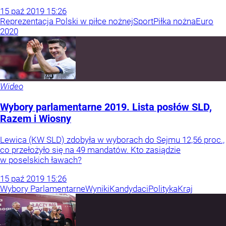
15
paź
2019
15:26
Reprezentacja Polski w piłce nożnej
Sport
Piłka nożna
Euro
2020
Wideo
Wybory parlamentarne 2019. Lista posłów SLD,
Razem i Wiosny
Lewica (KW SLD) zdobyła w wyborach do Sejmu 12,56 proc.,
co przełożyło się na 49 mandatów. Kto zasiądzie
w poselskich ławach?
15
paź
2019
15:26
Wybory Parlamentarne
Wyniki
Kandydaci
Polityka
Kraj