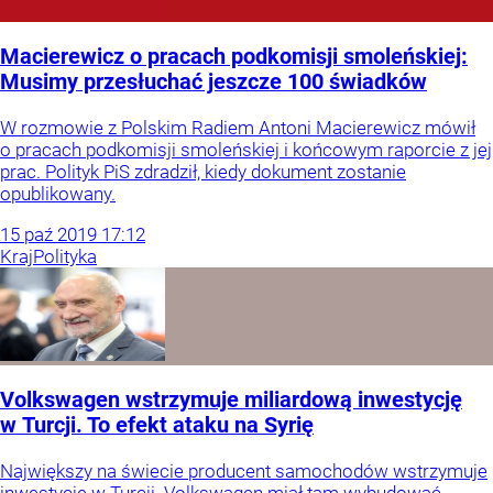
Macierewicz o pracach podkomisji smoleńskiej:
Musimy przesłuchać jeszcze 100 świadków
W rozmowie z Polskim Radiem Antoni Macierewicz mówił
o pracach podkomisji smoleńskiej i końcowym raporcie z jej
prac. Polityk PiS zdradził, kiedy dokument zostanie
opublikowany.
15
paź
2019
17:12
Kraj
Polityka
Volkswagen wstrzymuje miliardową inwestycję
w Turcji. To efekt ataku na Syrię
Największy na świecie producent samochodów wstrzymuje
inwestycję w Turcji. Volkswagen miał tam wybudować