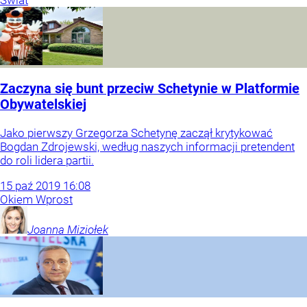
Zaczyna się bunt przeciw Schetynie w Platformie
Obywatelskiej
Jako pierwszy Grzegorza Schetynę zaczął krytykować
Bogdan Zdrojewski, według naszych informacji pretendent
do roli lidera partii.
15
paź
2019
16:08
Okiem Wprost
Joanna
Miziołek