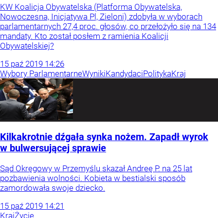
KW Koalicja Obywatelska (Platforma Obywatelska,
Nowoczesna, Inicjatywa Pl, Zieloni) zdobyła w wyborach
parlamentarnych 27,4 proc. głosów, co przełożyło się na 134
mandaty. Kto został posłem z ramienia Koalicji
Obywatelskiej?
15
paź
2019
14:26
Wybory Parlamentarne
Wyniki
Kandydaci
Polityka
Kraj
Kilkakrotnie dźgała synka nożem. Zapadł wyrok
w bulwersującej sprawie
Sąd Okręgowy w Przemyślu skazał Andreę P. na 25 lat
pozbawienia wolności. Kobieta w bestialski sposób
zamordowała swoje dziecko.
15
paź
2019
14:21
Kraj
Życie