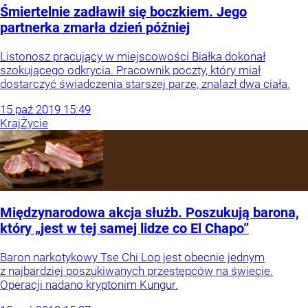
Śmiertelnie zadławił się boczkiem. Jego
partnerka zmarła dzień później
Listonosz pracujący w miejscowości Białka dokonał
szokującego odkrycia. Pracownik poczty, który miał
dostarczyć świadczenia starszej parze, znalazł dwa ciała.
15
paź
2019
15:49
Kraj
Życie
Międzynarodowa akcja służb. Poszukują barona,
który „jest w tej samej lidze co El Chapo”
Baron narkotykowy Tse Chi Lop jest obecnie jednym
z najbardziej poszukiwanych przestępców na świecie.
Operacji nadano kryptonim Kungur.