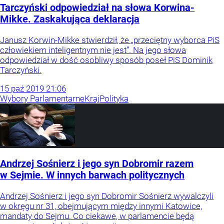
Tarczyński odpowiedział na słowa Korwina-
Mikke. Zaskakująca deklaracja
Janusz Korwin-Mikke stwierdził, że „przeciętny wyborca PiS
człowiekiem inteligentnym nie jest”. Na jego słowa
odpowiedział w dość osobliwy sposób poseł PiS Dominik
Tarczyński.
15
paź
2019
21:06
Wybory Parlamentarne
Kraj
Polityka
Andrzej Sośnierz i jego syn Dobromir razem
w Sejmie. W innych barwach politycznych
Andrzej Sośnierz i jego syn Dobromir Sośnierz wywalczyli
w okręgu nr 31, obejmującym między innymi Katowice,
mandaty do Sejmu. Co ciekawe, w parlamencie będą