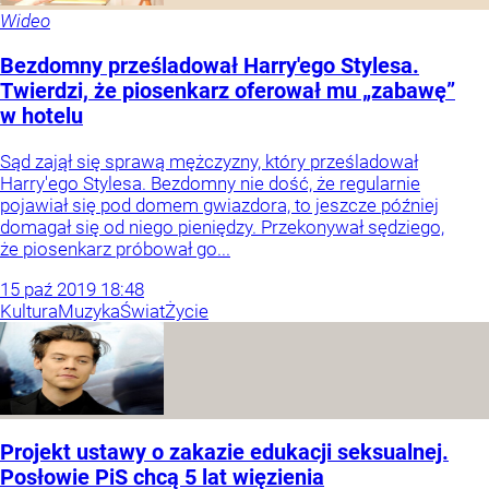
Wideo
Bezdomny prześladował Harry'ego Stylesa.
Twierdzi, że piosenkarz oferował mu „zabawę”
w hotelu
Sąd zajął się sprawą mężczyzny, który prześladował
Harry'ego Stylesa. Bezdomny nie dość, że regularnie
pojawiał się pod domem gwiazdora, to jeszcze później
domagał się od niego pieniędzy. Przekonywał sędziego,
że piosenkarz próbował go...
15
paź
2019
18:48
Kultura
Muzyka
Świat
Życie
Projekt ustawy o zakazie edukacji seksualnej.
Posłowie PiS chcą 5 lat więzienia