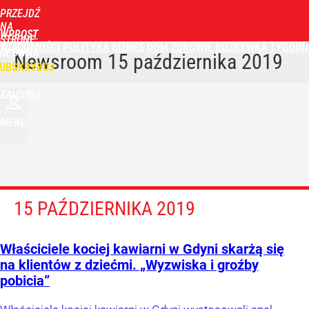
PRZEJDŹ
NA
WPROST
STRONĘ
WIADOMOŚCI
POLITYKA
BIZNES
DOM
ZDROWIE
ROZRYWKA
TYGODN
GŁÓWNĄ
Newsroom
15 października 2019
UBSKRYBUJ
ZALOGUJ
MENU
15 PAŹDZIERNIKA 2019
Właściciele kociej kawiarni w Gdyni skarżą się
na klientów z dziećmi. „Wyzwiska i groźby
pobicia”