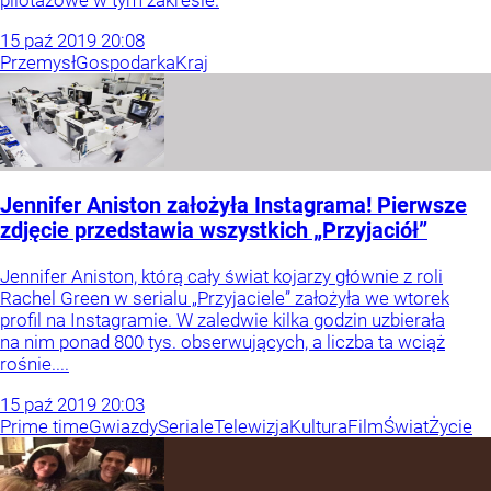
pilotażowe w tym zakresie.
15
paź
2019
20:08
Przemysł
Gospodarka
Kraj
Jennifer Aniston założyła Instagrama! Pierwsze
zdjęcie przedstawia wszystkich „Przyjaciół”
Jennifer Aniston, którą cały świat kojarzy głównie z roli
Rachel Green w serialu „Przyjaciele” założyła we wtorek
profil na Instagramie. W zaledwie kilka godzin uzbierała
na nim ponad 800 tys. obserwujących, a liczba ta wciąż
rośnie....
15
paź
2019
20:03
Prime time
Gwiazdy
Seriale
Telewizja
Kultura
Film
Świat
Życie