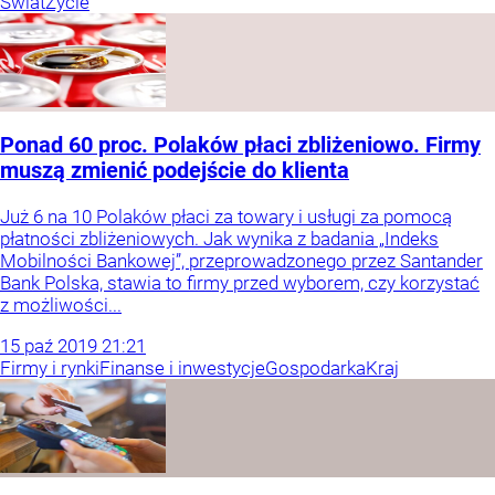
Świat
Życie
Ponad 60 proc. Polaków płaci zbliżeniowo. Firmy
muszą zmienić podejście do klienta
Już 6 na 10 Polaków płaci za towary i usługi za pomocą
płatności zbliżeniowych. Jak wynika z badania „Indeks
Mobilności Bankowej”, przeprowadzonego przez Santander
Bank Polska, stawia to firmy przed wyborem, czy korzystać
z możliwości...
15
paź
2019
21:21
Firmy i rynki
Finanse i inwestycje
Gospodarka
Kraj