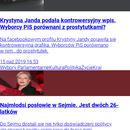
Krystyna Janda podała kontrowersyjny wpis.
Wyborcy PiS porównani z prostytutkami?
Na facebookowym profilu Krystyny Jandy pojawiła się
kontrowersyjna grafika. Wyborców PiS porównano
w nim...do prostytutek.
15
paź
2019
16:53
Wybory Parlamentarne
Kultura
Polityka
Życie
Kraj
Najmłodsi posłowie w Sejmie. Jest dwóch 26-
latków
Do Sejmu dostali się nie tylko doświadczeni politycy,
ale również osoby aspirujące do bycia nimi.