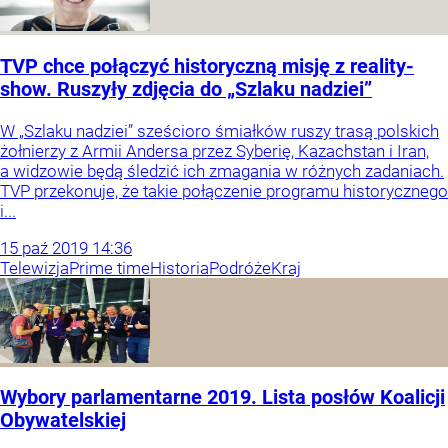
TVP chce połączyć historyczną misję z reality-
show. Ruszyły zdjęcia do „Szlaku nadziei”
W „Szlaku nadziei” sześcioro śmiałków ruszy trasą polskich
żołnierzy z Armii Andersa przez Syberię, Kazachstan i Iran,
a widzowie będą śledzić ich zmagania w różnych zadaniach.
TVP przekonuje, że takie połączenie programu historycznego
i...
15
paź
2019
14:36
Telewizja
Prime time
Historia
Podróże
Kraj
Wybory parlamentarne 2019. Lista posłów Koalicji
Obywatelskiej