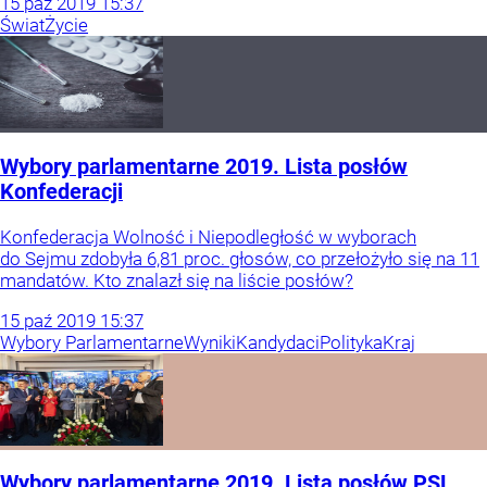
15
paź
2019
15:37
Świat
Życie
Wybory parlamentarne 2019. Lista posłów
Konfederacji
Konfederacja Wolność i Niepodległość w wyborach
do Sejmu zdobyła 6,81 proc. głosów, co przełożyło się na 11
mandatów. Kto znalazł się na liście posłów?
15
paź
2019
15:37
Wybory Parlamentarne
Wyniki
Kandydaci
Polityka
Kraj
Wybory parlamentarne 2019. Lista posłów PSL