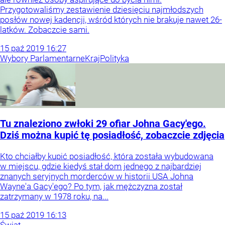
Przygotowaliśmy zestawienie dziesięciu najmłodszych
posłów nowej kadencji, wśród których nie brakuje nawet 26-
latków. Zobaczcie sami.
15
paź
2019
16:27
Wybory Parlamentarne
Kraj
Polityka
Tu znaleziono zwłoki 29 ofiar Johna Gacy'ego.
Dziś można kupić tę posiadłość, zobaczcie zdjęcia
Kto chciałby kupić posiadłość, która została wybudowana
w miejscu, gdzie kiedyś stał dom jednego z najbardziej
znanych seryjnych morderców w historii USA Johna
Wayne'a Gacy'ego? Po tym, jak mężczyzna został
zatrzymany w 1978 roku, na...
15
paź
2019
16:13
Świat