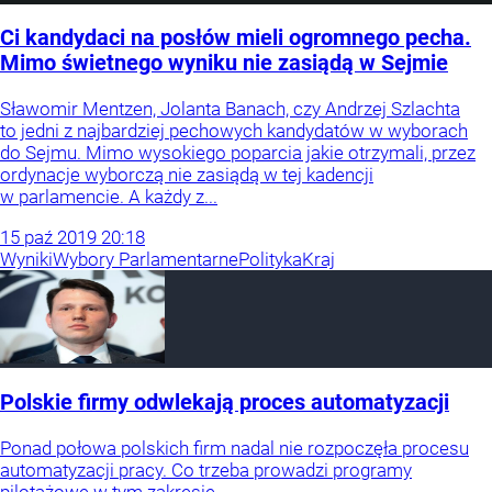
Ci kandydaci na posłów mieli ogromnego pecha.
Mimo świetnego wyniku nie zasiądą w Sejmie
Sławomir Mentzen, Jolanta Banach, czy Andrzej Szlachta
to jedni z najbardziej pechowych kandydatów w wyborach
do Sejmu. Mimo wysokiego poparcia jakie otrzymali, przez
ordynacje wyborczą nie zasiądą w tej kadencji
w parlamencie. A każdy z...
15
paź
2019
20:18
Wyniki
Wybory Parlamentarne
Polityka
Kraj
Polskie firmy odwlekają proces automatyzacji
Ponad połowa polskich firm nadal nie rozpoczęła procesu
automatyzacji pracy. Co trzeba prowadzi programy