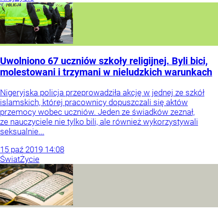
Uwolniono 67 uczniów szkoły religijnej. Byli bici,
molestowani i trzymani w nieludzkich warunkach
Nigeryjska policja przeprowadziła akcję w jednej ze szkół
islamskich, której pracownicy dopuszczali się aktów
przemocy wobec uczniów. Jeden ze świadków zeznał,
ze nauczyciele nie tylko bili, ale również wykorzystywali
seksualnie...
15
paź
2019
14:08
Świat
Życie