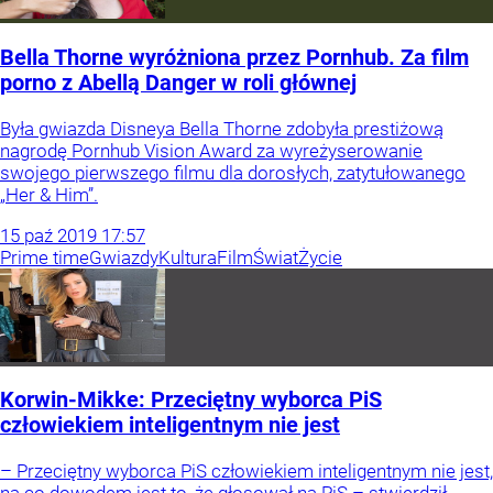
Bella Thorne wyróżniona przez Pornhub. Za film
porno z Abellą Danger w roli głównej
Była gwiazda Disneya Bella Thorne zdobyła prestiżową
nagrodę Pornhub Vision Award za wyreżyserowanie
swojego pierwszego filmu dla dorosłych, zatytułowanego
„Her & Him”.
15
paź
2019
17:57
Prime time
Gwiazdy
Kultura
Film
Świat
Życie
Korwin-Mikke: Przeciętny wyborca PiS
człowiekiem inteligentnym nie jest
– Przeciętny wyborca PiS człowiekiem inteligentnym nie jest,