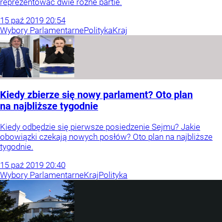
reprezentować dwie różne partie.
15
paź
2019
20:54
Wybory Parlamentarne
Polityka
Kraj
Kiedy zbierze się nowy parlament? Oto plan
na najbliższe tygodnie
Kiedy odbędzie się pierwsze posiedzenie Sejmu? Jakie
obowiązki czekają nowych posłów? Oto plan na najbliższe
tygodnie.
15
paź
2019
20:40
Wybory Parlamentarne
Kraj
Polityka