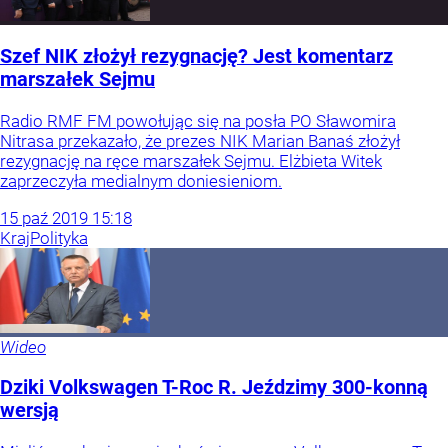
Szef NIK złożył rezygnację? Jest komentarz
marszałek Sejmu
Radio RMF FM powołując się na posła PO Sławomira
Nitrasa przekazało, że prezes NIK Marian Banaś złożył
rezygnację na ręce marszałek Sejmu. Elżbieta Witek
zaprzeczyła medialnym doniesieniom.
15
paź
2019
15:18
Kraj
Polityka
Wideo
Dziki Volkswagen T-Roc R. Jeździmy 300-konną
wersją