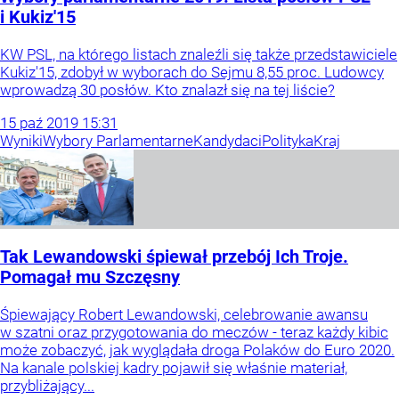
i Kukiz'15
KW PSL, na którego listach znaleźli się także przedstawiciele
Kukiz'15, zdobył w wyborach do Sejmu 8,55 proc. Ludowcy
wprowadzą 30 posłów. Kto znalazł się na tej liście?
15
paź
2019
15:31
Wyniki
Wybory Parlamentarne
Kandydaci
Polityka
Kraj
Tak Lewandowski śpiewał przebój Ich Troje.
Pomagał mu Szczęsny
Śpiewający Robert Lewandowski, celebrowanie awansu
w szatni oraz przygotowania do meczów - teraz każdy kibic
może zobaczyć, jak wyglądała droga Polaków do Euro 2020.
Na kanale polskiej kadry pojawił się właśnie materiał,
przybliżający...