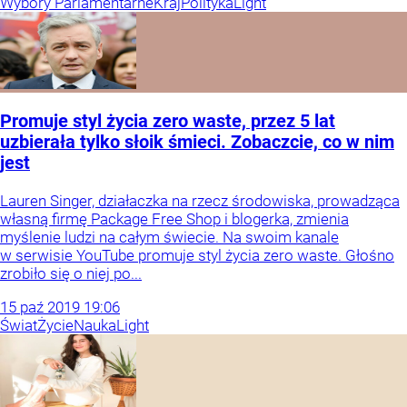
Wybory Parlamentarne
Kraj
Polityka
Light
Promuje styl życia zero waste, przez 5 lat
uzbierała tylko słoik śmieci. Zobaczcie, co w nim
jest
Lauren Singer, działaczka na rzecz środowiska, prowadząca
własną firmę Package Free Shop i blogerka, zmienia
myślenie ludzi na całym świecie. Na swoim kanale
w serwisie YouTube promuje styl życia zero waste. Głośno
zrobiło się o niej po...
15
paź
2019
19:06
Świat
Życie
Nauka
Light