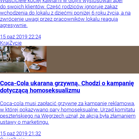
Właściciele kociej kawiarni w Gdyni wystosowali apel
do swoich klientów. Część rodziców ignoruje zakaz
wchodzenia do lokalu z dziećmi poniżej 6 roku życia, a na
zwrócenie uwagi przez pracowników lokalu reagują
agresywnie.
15
paź
2019
22:24
Kraj
Życie
Coca-Cola ukarana grzywną. Chodzi o kampanię
dotyczącą homoseksualizmu
Coca-cola musi zapłacić grzywnę za kampanię reklamową,
w której pokazywano pary homoseksualne. Urząd komitatu
peszteńskiego na Węgrzech uznał, że akcja była złamaniem
ustawy o marketingu.
15
paź
2019
21:32