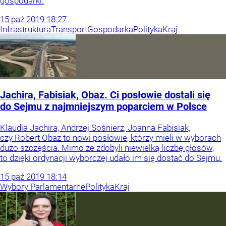
gospodarki.
15
paź
2019
18:27
Infrastruktura
Transport
Gospodarka
Polityka
Kraj
Jachira, Fabisiak, Obaz. Ci posłowie dostali się
do Sejmu z najmniejszym poparciem w Polsce
Klaudia Jachira, Andrzej Sośnierz, Joanna Fabisiak,
czy Robert Obaz to nowi posłowie, którzy mieli w wyborach
dużo szczęścia. Mimo że zdobyli niewielką liczbę głosów,
to dzięki ordynacji wyborczej udało im się dostać do Sejmu.
15
paź
2019
18:14
Wybory Parlamentarne
Polityka
Kraj