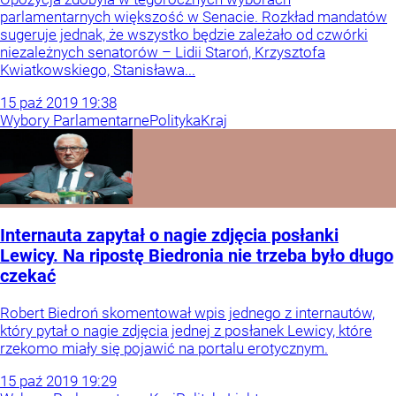
parlamentarnych większość w Senacie. Rozkład mandatów
sugeruje jednak, że wszystko będzie zależało od czwórki
niezależnych senatorów – Lidii Staroń, Krzysztofa
Kwiatkowskiego, Stanisława...
15
paź
2019
19:38
Wybory Parlamentarne
Polityka
Kraj
Internauta zapytał o nagie zdjęcia posłanki
Lewicy. Na ripostę Biedronia nie trzeba było długo
czekać
Robert Biedroń skomentował wpis jednego z internautów,
który pytał o nagie zdjęcia jednej z posłanek Lewicy, które
rzekomo miały się pojawić na portalu erotycznym.
15
paź
2019
19:29