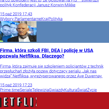
na co dowodem jest to, że głosował na PiS – stwierdził
polityk Konfederacji Janusz Korwin-Mikke
15
paź
2019
17:43
Wybory Parlamentarne
Kraj
Polityka
Firma, która szkoli FBI, DEA i policję w USA
pozwała Netfliksa. Dlaczego?
Firma, która zajmuje się szkoleniem policjantów z technik
przesłuchań złożyła pozew dotyczący serialu „Jak nas
widzą” Netfliksa, wyreżyserowanego przez Avę Duvernay.
15
paź
2019
17:23
Prime time
Seriale
Telewizja
Gwiazdy
Kultura
Świat
Życie