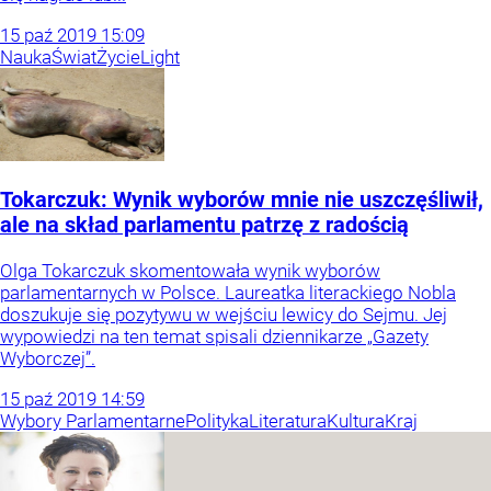
15
paź
2019
15:09
Nauka
Świat
Życie
Light
Tokarczuk: Wynik wyborów mnie nie uszczęśliwił,
ale na skład parlamentu patrzę z radością
Olga Tokarczuk skomentowała wynik wyborów
parlamentarnych w Polsce. Laureatka literackiego Nobla
doszukuje się pozytywu w wejściu lewicy do Sejmu. Jej
wypowiedzi na ten temat spisali dziennikarze „Gazety
Wyborczej”.
15
paź
2019
14:59
Wybory Parlamentarne
Polityka
Literatura
Kultura
Kraj