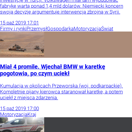
fabrykę wartą ponad 1,4 mld dolarów. Niemiecki koncern
swoją decyzję argumentuje interwencją zbrojną w Syrii.
15
paź
2019
17:01
Firmy i rynki
Przemysł
Gospodarka
Motoryzacja
Świat
Miał 4 promile. Wjechał BMW w karetkę
pogotowia, po czym uciekł
Kumulacja w okolicach Przeworska (woj. podkarpackie).
Kompletnie pijany kierowca staranował karetkę, a potem
uciekł z miejsca zdarzenia.
15
paź
2019
17:00
Motoryzacja
Kraj