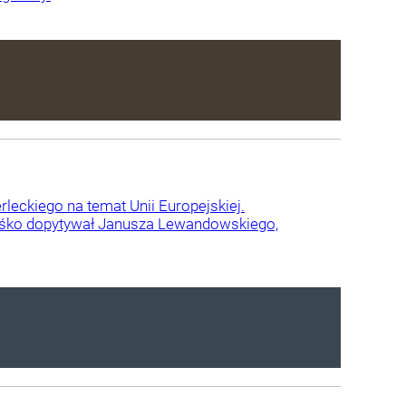
eckiego na temat Unii Europejskiej.
raśko dopytywał Janusza Lewandowskiego,