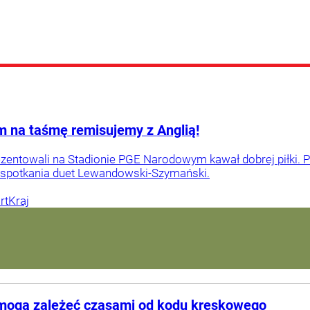
m na taśmę remisujemy z Anglią!
zentowali na Stadionie PGE Narodowym kawał dobrej piłki. 
i spotkania duet Lewandowski-Szymański.
rt
Kraj
a mogą zależeć czasami od kodu kreskowego