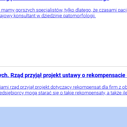
m mamy gorszych specjalistów, tylko dlatego, że czasami pacj
rajowy konsultant w dziedzinie patomorfologii.
ch. Rząd przyjął projekt ustawy o rekompensacie 
ami rząd przyjął projekt dotyczący rekompensat dla firm z
edsiębiorcy mogą starać się o takie rekompensaty, a także i