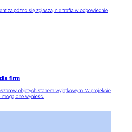
ent za późno się zgłasza, nie trafia w odpowiednie
dla firm
 obszarów objętych stanem wyjątkowym. W projekcie
le mogą one wynieść.