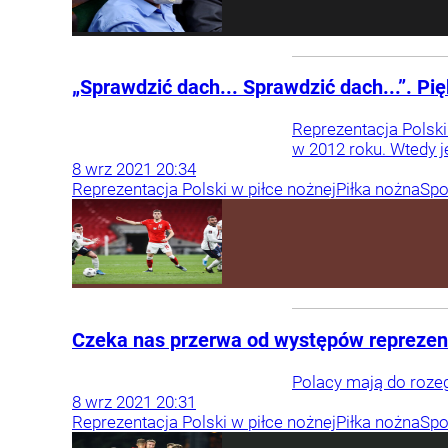
„Sprawdzić dach... Sprawdzić dach...”. Pi
Reprezentacja Polski
w 2012 roku. Wtedy j
8
wrz
2021
20:34
Reprezentacja Polski w piłce nożnej
Piłka nożna
Spo
Czeka nas przerwa od występów reprezent
Polacy mają do roze
8
wrz
2021
20:31
Reprezentacja Polski w piłce nożnej
Piłka nożna
Spo