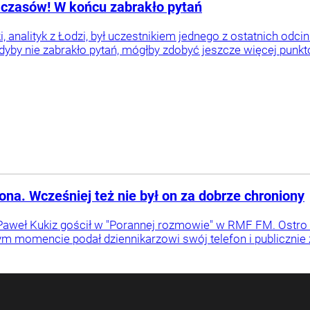
h czasów! W końcu zabrakło pytań
analityk z Łodzi, był uczestnikiem jednego z ostatnich odc
gdyby nie zabrakło pytań, mógłby zdobyć jeszcze więcej punkt
na. Wcześniej też nie był on za dobrze chroniony
Paweł Kukiz gościł w "Porannej rozmowie" w RMF FM. Ostro
momencie podał dziennikarzowi swój telefon i publicznie z