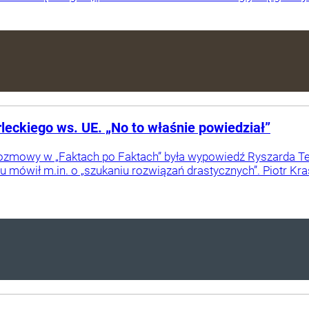
leckiego ws. UE. „No to właśnie powiedział”
zmowy w „Faktach po Faktach” była wypowiedź Ryszarda Terl
 mówił m.in. o „szukaniu rozwiązań drastycznych”. Piotr K