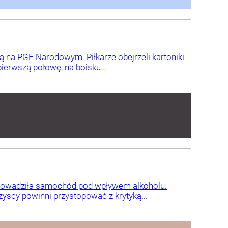
ią na PGE Narodowym. Piłkarze obejrzeli kartoniki
ierwszą połowę, na boisku...
ż prowadziła samochód pod wpływem alkoholu.
yscy powinni przystopować z krytyką...