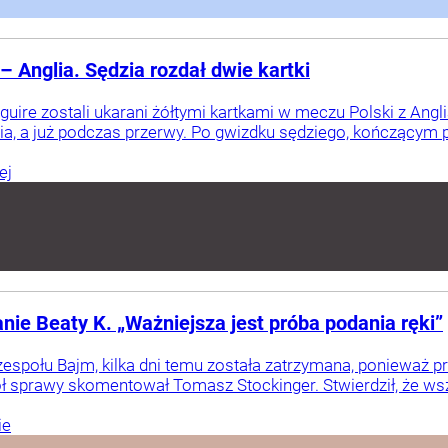
Anglia. Sędzia rozdał dwie kartki
aguire zostali ukarani żółtymi kartkami w meczu Polski z Angl
nia, a już podczas przerwy. Po gwizdku sędziego, kończącym p
ej
e Beaty K. „Ważniejsza jest próba podania ręki”
 zespołu Bajm, kilka dni temu została zatrzymana, poniewa
 sprawy skomentował Tomasz Stockinger. Stwierdził, że wsz
ie