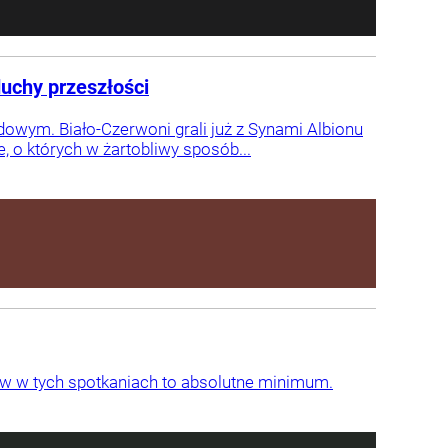
duchy przeszłości
odowym. Biało-Czerwoni grali już z Synami Albionu
 o których w żartobliwy sposób...
ów w tych spotkaniach to absolutne minimum.