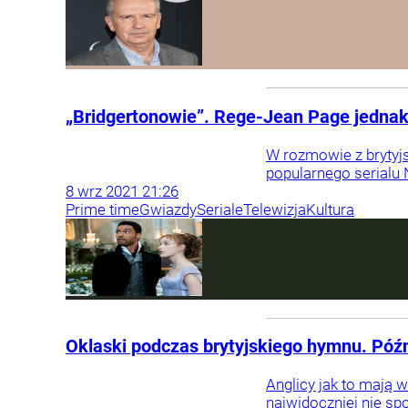
„Bridgertonowie”. Rege-Jean Page jednak 
W rozmowie z brytyj
popularnego serialu N
8
wrz
2021
21:26
Prime time
Gwiazdy
Seriale
Telewizja
Kultura
Oklaski podczas brytyjskiego hymnu. Póź
Anglicy jak to mają
najwidoczniej nie spo