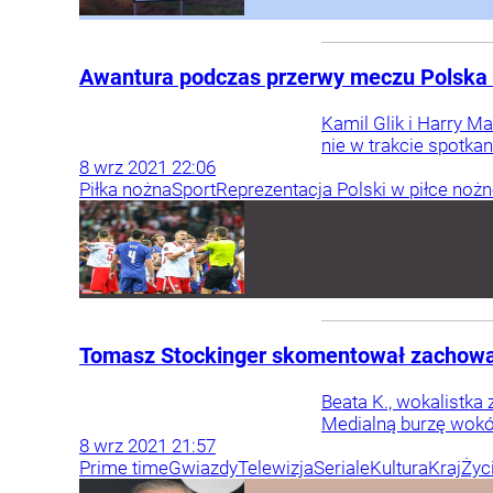
Awantura podczas przerwy meczu Polska – 
Kamil Glik i Harry M
nie w trakcie spotka
8
wrz
2021
22:06
Piłka nożna
Sport
Reprezentacja Polski w piłce nożn
Tomasz Stockinger skomentował zachowani
Beata K., wokalistka
Medialną burzę wokół
8
wrz
2021
21:57
Prime time
Gwiazdy
Telewizja
Seriale
Kultura
Kraj
Życ