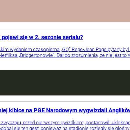
pojawi się w 2. sezonie serialu?
skim wydaniem czasopisma „GQ” Rege-Jean Page pytany był o
etfliksa „Bridgertonowie”. Dał do zrozumienia, że nie jest to
niej kibice na PGE Narodowym wygwizdali Anglikó
 w zwyczaju, przed pierwszym gwizdkiem, postanowili uklęk
dobał się ten gest, ponieważ na stadionie rozległy się głośny