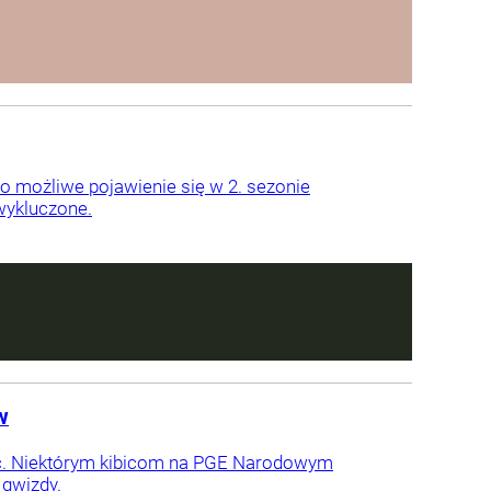
 możliwe pojawienie się w 2. sezonie
 wykluczone.
w
nąć. Niektórym kibicom na PGE Narodowym
 gwizdy.