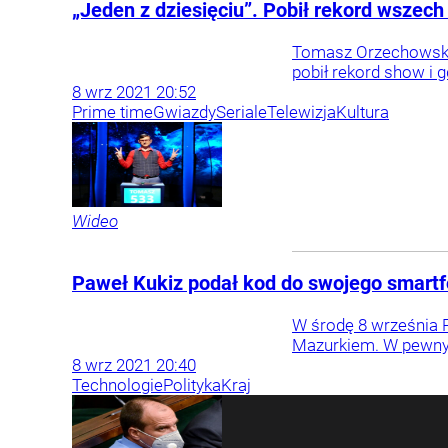
„Jeden z dziesięciu”. Pobił rekord wszec
Tomasz Orzechowski, 
pobił rekord show i 
8
wrz
2021
20:52
Prime time
Gwiazdy
Seriale
Telewizja
Kultura
Wideo
Paweł Kukiz podał kod do swojego smartfo
W środę 8 września 
Mazurkiem. W pewnym 
8
wrz
2021
20:40
Technologie
Polityka
Kraj