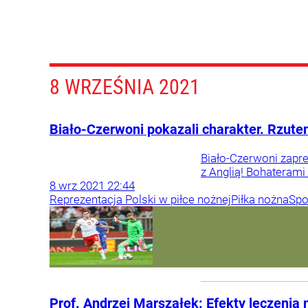
8 WRZEŚNIA 2021
Biało-Czerwoni pokazali charakter. Rzute
Biało-Czerwoni zapre
z Anglią! Bohateram
8
wrz
2021
22:44
Reprezentacja Polski w piłce nożnej
Piłka nożna
Spo
Prof. Andrzej Marszałek: Efekty leczeni