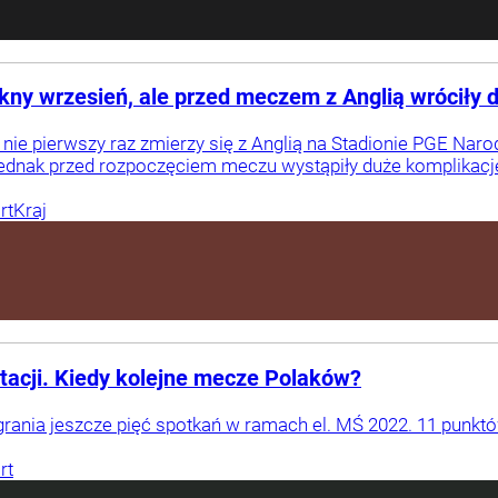
ękny wrzesień, ale przed meczem z Anglią wróciły 
 nie pierwszy raz zmierzy się z Anglią na Stadionie PGE Nar
ednak przed rozpoczęciem meczu wystąpiły duże komplikacje,
rt
Kraj
acji. Kiedy kolejne mecze Polaków?
grania jeszcze pięć spotkań w ramach el. MŚ 2022. 11 punkt
rt