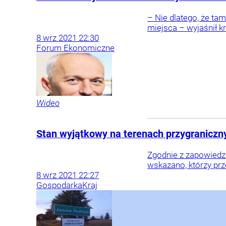
– Nie dlatego, że ta
miejsca – wyjaśnił k
8
wrz
2021
22:30
Forum Ekonomiczne
Wideo
Stan wyjątkowy na terenach przygraniczny
Zgodnie z zapowiedzi
wskazano, którzy prz
8
wrz
2021
22:27
Gospodarka
Kraj