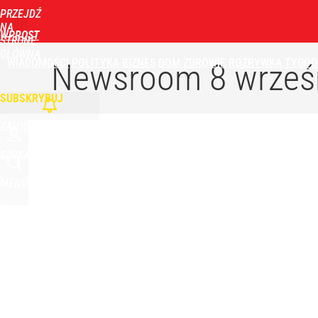
PRZEJDŹ
NA
WPROST
STRONĘ
GŁÓWNĄ
WIADOMOŚCI
POLITYKA
BIZNES
DOM
ZDROWIE
ROZRYWKA
TYGOD
Newsroom
8 wrześ
SUBSKRYBUJ
ZALOGUJ
SZUKAJ
MENU