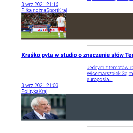
8
wrz
2021
21:16
Piłka nożna
Sport
Kraj
Kraśko pyta w studio o znaczenie słów Ter
Jednym z tematów ro
Wicemarszałek Sejmu
europosła...
8
wrz
2021
21:03
Polityka
Kraj