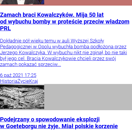
Zamach braci Kowalczyków. Mija 50 lat
od wybuchu bomby w proteście przeciw władzom
PRL
Dokładnie pół wieku temu w auli Wyższej Szkoły
Pedagogicznej w Opolu wybuchła bomba podłożona przez
Jerzego Kowalczyka. W wybuchu nikt nie zginął, bo nie taki
był jego cel. Bracia Kowalczykowie chcieli przez swój
zamach pokazać sprzeciw...
6
paź
2021
17:25
Historia
Życie
Kraj
Podejrzany o spowodowanie eksplozji
w Goeteborgu nie żyje. Miał polskie korzenie