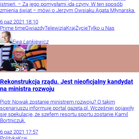
istnień. – Za jego pomysłami idą czyny. W ten sposób
zmienia świat – mówi o Jerzym Owsiaku Agata Młynarska.
6
paź
2021
18:10
Prime time
Gwiazdy
Telewizja
Kraj
Życie
Tylko u Nas
Ewa
Lankiewicz
Rekonstrukcja rządu. Jest nieoficjalny kandydat
na ministra rozwoju
Piotr Nowak zostanie ministrem rozwoju? O takim
scenariuszu informuje portal gazeta.pl. Wcześniej pojawiły
się spekulacje, że szefem resortu sportu zostanie Kamil
Bortniczuk.
6
paź
2021
17:57
Polityka
Kraj