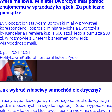
Afera mailowa. Minister Dworczyk miał pomóc
znajomemu w sprzedaży książek. Za publiczne
pieniądze
Były opozycjonista Adam Borowski miał w prywatnej
korespondencji poprosić ministra Michała Dworczyka,
by Kancelaria Premiera kupiła 500 sztuk jego albumu za 200
zł. W rozmowie z Onetem biznesmen potwierdził
wiarygodność maili.
6
paź
2021
16:31
Polityka
Kraj
Kultura
Literatura
Historia
Życie
Jak wybrać właściwy samochód elektryczny?
Trudny wybór każdego wymarzonego samochodu wymaga
godzin spędzonych na jego konfiguracji. Dobór wyposażenia,
silnika czy koloru są kluczowe z punktu widzenia oczekiwań