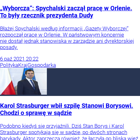
„Wyborcza”: Spychalski zaczął pracę w Orlenie.
To były rzecznik prezydenta Dudy
Błażej Spychalski według informacji „Gazety Wyborczej”
rozpoczął pracę w Orlenie. W państwowym koncernie
nie dostał jednak stanowiska w zarządzie ani dyrektorskiej
posady.
6
paź
2021
20:22
Polityka
Kraj
Gospodarka
Karol Strasburger wbił szpilę Stanowi Borysowi.
Chodzi o sprawę w sądzie
Podobno kiedyś się przyjaźnili. Dziś Stan Borys i Karol
Strasburger spotykają się w sądzie, po dwóch stronach
barykady. Aktor zaprzecza również, że łączyła go bliska więź