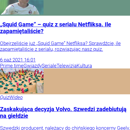
„Squid Game” – quiz z serialu Netfliksa. Ile
zapamiętaliście?
Obejrzeliście już „Squid Game” Netfliksa? Sprawdźcie, ile
zapamiętaliście z serialu, rozwiązując nasz quiz.
6
paź
2021
16:01
Prime time
Gwiazdy
Seriale
Telewizja
Kultura
Quiz
Wideo
Zaskakująca decyzja Volvo. Szwedzi zadebiutują
na giełdzie
Szwedzki producent, należący do chińskiego koncerny Geely,