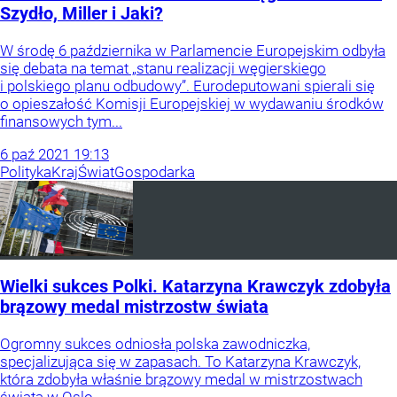
Szydło, Miller i Jaki?
W środę 6 października w Parlamencie Europejskim odbyła
się debata na temat „stanu realizacji węgierskiego
i polskiego planu odbudowy”. Eurodeputowani spierali się
o opieszałość Komisji Europejskiej w wydawaniu środków
finansowych tym...
6
paź
2021
19:13
Polityka
Kraj
Świat
Gospodarka
Wielki sukces Polki. Katarzyna Krawczyk zdobyła
brązowy medal mistrzostw świata
Ogromny sukces odniosła polska zawodniczka,
specjalizująca się w zapasach. To Katarzyna Krawczyk,
która zdobyła właśnie brązowy medal w mistrzostwach