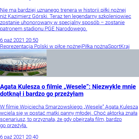
Nie ma bardziej uznanego trenera w historii piłki nożnej
niż Kazimierz Górski. Teraz ten legendarny szkoleniowiec
zostanie uhonorowany w specjalny sposób – zostanie
patronem stadionu PGE Narodowego.
6
paź
2021
20:50
Reprezentacja Polski w piłce nożnej
Piłka nożna
Sport
Kraj
Agata Kulesza o filmie „Wesele”: Niezwykle mnie
dotknął i bardzo go przeżyłam
W filmie Wojciecha Smarzowskiego „Wesele” Agata Kulesza
wciela się w postać matki panny młodej. Choć aktorka znała
scenariusz, to przyznała, że gdy obejrzała film, bardzo
go przeżyła.
6
paź
2021
20:40