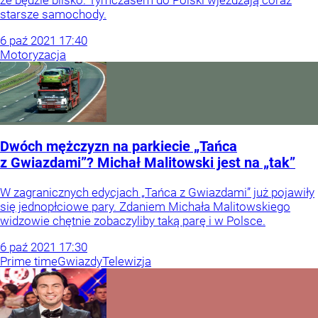
starsze samochody.
6
paź
2021
17:40
Motoryzacja
Dwóch mężczyzn na parkiecie „Tańca
z Gwiazdami”? Michał Malitowski jest na „tak”
W zagranicznych edycjach „Tańca z Gwiazdami” już pojawiły
się jednopłciowe pary. Zdaniem Michała Malitowskiego
widzowie chętnie zobaczyliby taką parę i w Polsce.
6
paź
2021
17:30
Prime time
Gwiazdy
Telewizja