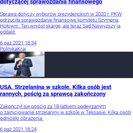
dotyczącej sprawozdania finansowego
Sprawa dotyczy wyborów prezydenckich w 2020 r. PKW
odrzuciła sprawozdanie finansowe komitetu Szymona
Hołowni. Ten wniósł skargę, ale teraz Sąd Najwyższy ją
oddalił.
6
paź
2021
18:34
Polityka
Kraj
USA. Strzelanina w szkole. Kilka osób jest
rannych, pościg za sprawcą zakończony
Zakończył się pościg za 18-latkiem podejrzanym
o zainicjowanie strzelaniny w szkole w Teksasie. Kilka osób
odniosło obrażenia.
6
paź
2021
18:24