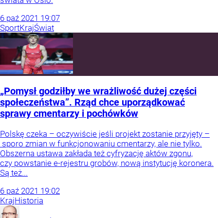
świata w Oslo.
6
paź
2021
19:07
Sport
Kraj
Świat
„Pomysł godziłby we wrażliwość dużej części
społeczeństwa”. Rząd chce uporządkować
sprawy cmentarzy i pochówków
Polskę czeka – oczywiście jeśli projekt zostanie przyjęty –
sporo zmian w funkcjonowaniu cmentarzy, ale nie tylko.
Obszerna ustawa zakłada też cyfryzację aktów zgonu,
czy powstanie e-rejestru grobów, nową instytucję koronera.
Są też...
6
paź
2021
19:02
Kraj
Historia