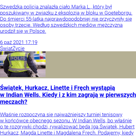
Szwedzka policja znalazła ciało Marka L., który był
poszukiwany w związku z eksplozją w bloku w Goeteborgu.
Do śmierci 55-latka najprawdopodobniej nie przyczyniły się
osoby trzecie. Według szwedzkich mediów mężczyzna
urodził się w Polsce.
6
paź
2021
17:19
Świat
Życie
Świątek, Hurkacz, Linette i Fręch wystąpią
w Indian Wells. Kiedy i z kim zagrają w pierwszych
meczach?
Właśnie rozpoczyna się najważniejszy turniej tenisowy
w końcówce obecnego sezonu. W Indian Wells, bo właśnie
o te rozgrywki chodzi, rywalizować będą Iga Świątek, Hubert
Hurkacz, Magda Linette i Magdalena Fręch. Podajemy, kiedy