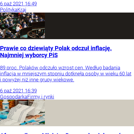
6
paź
2021
16:49
Polityka
Kraj
Prawie co dziewiąty Polak odczuł inflację.
Najmniej wyborcy PiS
89 proc. Polaków odczuło wzrost cen. Według badania
inflacja w mniejszym stopniu dotknęła osoby w wieku 60 lat
i powyżej niż inne grupy wiekowe.
6
paź
2021
16:39
Gospodarka
Firmy i rynki