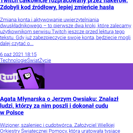
Twitch całkowicie rozpracowany przez hakerów.
Zdobyli kod źródłowy, lepiej zmieńcie hasła
Zmiana konta i aktywowanie uwierzytelniania
dwuskładnikowego – to pierwsze dwa kroki, które zalecamy
użytkownikom serwisu Twitch jeszcze przed lekturą tego
tekstu. Gdy już zabezpieczycie swoje konta, będziecie mogli
dalej czytać o...
6
paź
2021
18:15
Technologie
Świat
Życie
Agata Młynarska o Jerzym Owsiaku: Znalazł
ludzi, którzy za nim poszli i dokonał cudu
w Polsce
Wizjoner, szaleniec i cudotwórca. Założyciel Wielkiej
Orkiestry Świątecznej Pomocy, która uratowała tysiące