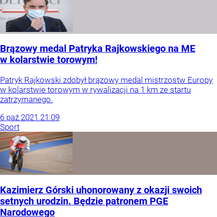
Brązowy medal Patryka Rajkowskiego na ME
w kolarstwie torowym!
Patryk Rajkowski zdobył brązowy medal mistrzostw Europy
w kolarstwie torowym w rywalizacji na 1 km ze startu
zatrzymanego.
6
paź
2021
21:09
Sport
Kazimierz Górski uhonorowany z okazji swoich
setnych urodzin. Będzie patronem PGE
Narodowego