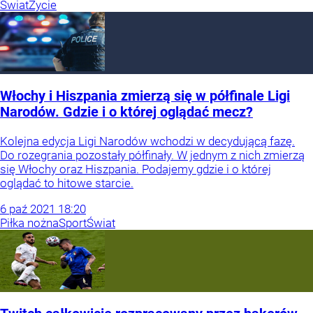
Świat
Życie
Włochy i Hiszpania zmierzą się w półfinale Ligi
Narodów. Gdzie i o której oglądać mecz?
Kolejna edycja Ligi Narodów wchodzi w decydującą fazę.
Do rozegrania pozostały półfinały. W jednym z nich zmierzą
się Włochy oraz Hiszpania. Podajemy gdzie i o której
oglądać to hitowe starcie.
6
paź
2021
18:20
Piłka nożna
Sport
Świat