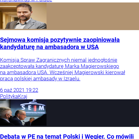
Sejmowa komisja pozytywnie zaopiniowała
kandydaturę na ambasadora w USA
Komisja Spraw Zagranicznych niemal jednogłośnie
zaakceptowała kandydaturę Marka Magierowskiego
na ambasadora USA. Wcześniej Magierowski kierował
pracą polskiej ambasady w Izraelu.
6
paź
2021
19:22
Polityka
Kraj
Debata w PE na temat Polski i Węgier. Co mówili