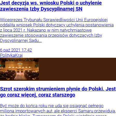
Jest decyzja ws. wniosku Polski o uchylenie
zawieszenia Izby Dyscyplinarnej SN
Wiceprezes Trybunału Sprawiedliwości Unii Europejskiej
oddaliła wniosek Polski dotyczący uchylenia postanowienia
z lipca 2021 r. Nakazano w nim natychmiastowe
zawieszenie stosowania przepisów dotyczących Izby
Dyscyplinarnej Sądu...
6
paź
2021
17:42
Polityka
Kraj
Szrot szerokim strumieniem płynie do Polski. Jest
go coraz więcej, coraz starszego
Być może do końca roku nie uda się osiągnąć pełnego
miliona importowanych aut, ale eksperci Samaru przewidują,
że będzie blisko. Tymczasem do Polski wjeżdżają coraz