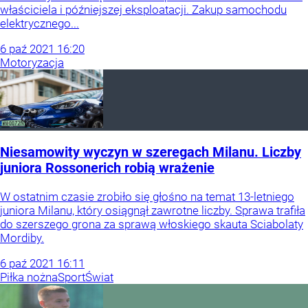
właściciela i późniejszej eksploatacji. Zakup samochodu
elektrycznego...
6
paź
2021
16:20
Motoryzacja
Niesamowity wyczyn w szeregach Milanu. Liczby
juniora Rossonerich robią wrażenie
W ostatnim czasie zrobiło się głośno na temat 13-letniego
juniora Milanu, który osiągnął zawrotne liczby. Sprawa trafiła
do szerszego grona za sprawą włoskiego skauta Sciabolaty
Mordiby.
6
paź
2021
16:11
Piłka nożna
Sport
Świat