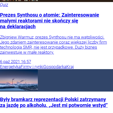
Quiz
Prezes Synthosu o atomie: Zainteresowanie
małymi reaktorami nie skończy się
na deklaracjach
Zbigniew Warmuz, prezes Synthosu nie ma wątpliwości.
Jego zdaniem zainteresowanie coraz większej liczby firm
technologią SMR, nie jest przypadkowe. Duży biznes
zainwestuje w małe reaktory.
6
paź
2021
16:57
Energetyka
Firmy i rynki
Gospodarka
Kraj
Były bramkarz reprezentacji Polski zatrzymany
za jazdę po alkoholu. „Jest mi potwornie wstyd”