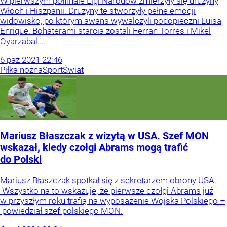
W pierwszym półfinale Ligi Narodów zmierzyły się drużyny
Włoch i Hiszpanii. Drużyny te stworzyły pełne emocji
widowisko, po którym awans wywalczyli podopieczni Luisa
Enrique. Bohaterami starcia zostali Ferran Torres i Mikel
Oyarzabal....
6
paź
2021
22:46
Piłka nożna
Sport
Świat
Mariusz Błaszczak z wizytą w USA. Szef MON
wskazał, kiedy czołgi Abrams mogą trafić
do Polski
Mariusz Błaszczak spotkał się z sekretarzem obrony USA. –
Wszystko na to wskazuje, że pierwsze czołgi Abrams już
w przyszłym roku trafią na wyposażenie Wojska Polskiego –
powiedział szef polskiego MON.