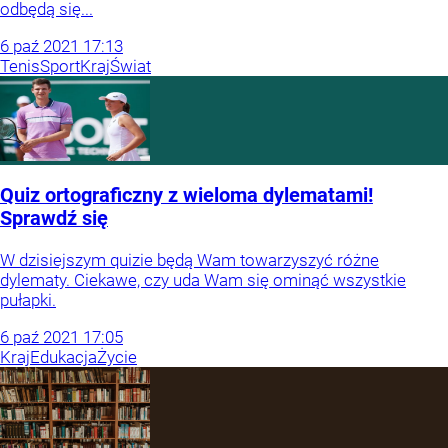
odbędą się...
6
paź
2021
17:13
Tenis
Sport
Kraj
Świat
Quiz ortograficzny z wieloma dylematami!
Sprawdź się
W dzisiejszym quizie będą Wam towarzyszyć różne
dylematy. Ciekawe, czy uda Wam się ominąć wszystkie
pułapki.
6
paź
2021
17:05
Kraj
Edukacja
Życie