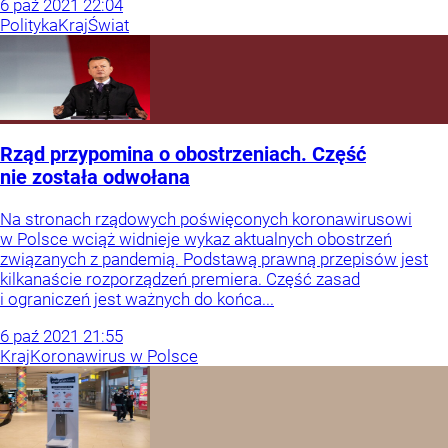
6
paź
2021
22:04
Polityka
Kraj
Świat
Rząd przypomina o obostrzeniach. Część
nie została odwołana
Na stronach rządowych poświęconych koronawirusowi
w Polsce wciąż widnieje wykaz aktualnych obostrzeń
związanych z pandemią. Podstawą prawną przepisów jest
kilkanaście rozporządzeń premiera. Część zasad
i ograniczeń jest ważnych do końca...
6
paź
2021
21:55
Kraj
Koronawirus w Polsce