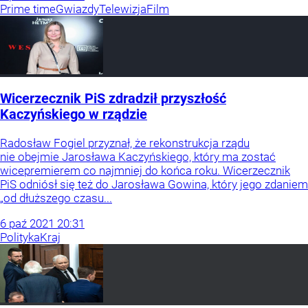
Prime time
Gwiazdy
Telewizja
Film
Wicerzecznik PiS zdradził przyszłość
Kaczyńskiego w rządzie
Radosław Fogiel przyznał, że rekonstrukcja rządu
nie obejmie Jarosława Kaczyńskiego, który ma zostać
wicepremierem co najmniej do końca roku. Wicerzecznik
PiS odniósł się też do Jarosława Gowina, który jego zdaniem
„od dłuższego czasu...
6
paź
2021
20:31
Polityka
Kraj