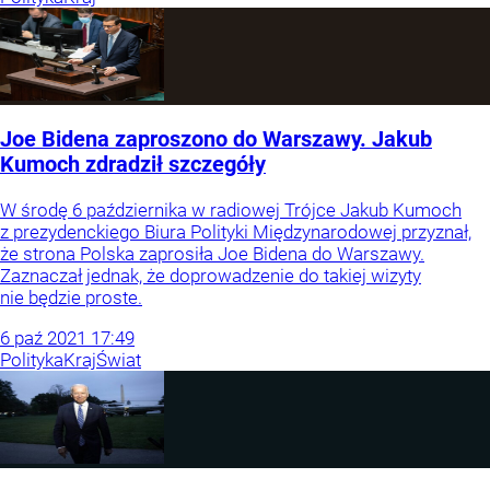
Joe Bidena zaproszono do Warszawy. Jakub
Kumoch zdradził szczegóły
W środę 6 października w radiowej Trójce Jakub Kumoch
z prezydenckiego Biura Polityki Międzynarodowej przyznał,
że strona Polska zaprosiła Joe Bidena do Warszawy.
Zaznaczał jednak, że doprowadzenie do takiej wizyty
nie będzie proste.
6
paź
2021
17:49
Polityka
Kraj
Świat