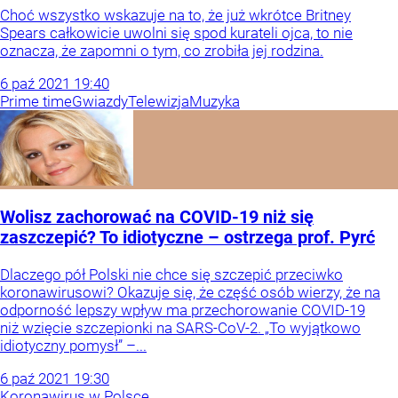
Choć wszystko wskazuje na to, że już wkrótce Britney
Spears całkowicie uwolni się spod kurateli ojca, to nie
oznacza, że zapomni o tym, co zrobiła jej rodzina.
6
paź
2021
19:40
Prime time
Gwiazdy
Telewizja
Muzyka
Wolisz zachorować na COVID-19 niż się
zaszczepić? To idiotyczne – ostrzega prof. Pyrć
Dlaczego pół Polski nie chce się szczepić przeciwko
koronawirusowi? Okazuje się, że część osób wierzy, że na
odporność lepszy wpływ ma przechorowanie COVID-19
niż wzięcie szczepionki na SARS-CoV-2. „To wyjątkowo
idiotyczny pomysł” –...
6
paź
2021
19:30
Koronawirus w Polsce