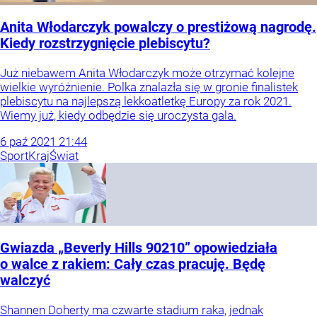
Anita Włodarczyk powalczy o prestiżową nagrodę.
Kiedy rozstrzygnięcie plebiscytu?
Już niebawem Anita Włodarczyk może otrzymać kolejne
wielkie wyróżnienie. Polka znalazła się w gronie finalistek
plebiscytu na najlepszą lekkoatletkę Europy za rok 2021.
Wiemy już, kiedy odbędzie się uroczysta gala.
6
paź
2021
21:44
Sport
Kraj
Świat
Gwiazda „Beverly Hills 90210” opowiedziała
o walce z rakiem: Cały czas pracuję. Będę
walczyć
Shannen Doherty ma czwarte stadium raka, jednak