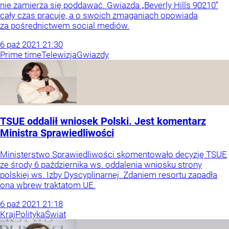
nie zamierza się poddawać. Gwiazda „Beverly Hills 90210”
cały czas pracuje, a o swoich zmaganiach opowiada
za pośrednictwem social mediów.
6
paź
2021
21:30
Prime time
Telewizja
Gwiazdy
TSUE oddalił wniosek Polski. Jest komentarz
Ministra Sprawiedliwości
Ministerstwo Sprawiedliwości skomentowało decyzję TSUE
ze środy 6 października ws. oddalenia wniosku strony
polskiej ws. Izby Dyscyplinarnej. Zdaniem resortu zapadła
ona wbrew traktatom UE.
6
paź
2021
21:18
Kraj
Polityka
Świat