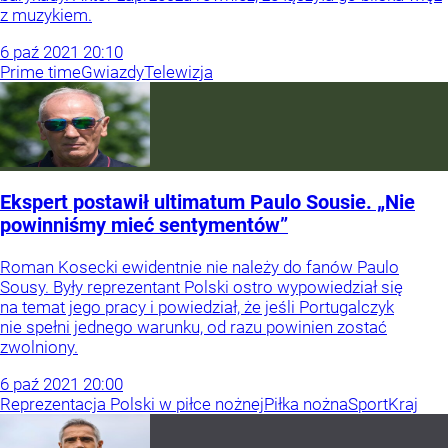
z muzykiem.
6
paź
2021
20:10
Prime time
Gwiazdy
Telewizja
Ekspert postawił ultimatum Paulo Sousie. „Nie
powinniśmy mieć sentymentów”
Roman Kosecki ewidentnie nie należy do fanów Paulo
Sousy. Były reprezentant Polski ostro wypowiedział się
na temat jego pracy i powiedział, że jeśli Portugalczyk
nie spełni jednego warunku, od razu powinien zostać
zwolniony.
6
paź
2021
20:00
Reprezentacja Polski w piłce nożnej
Piłka nożna
Sport
Kraj