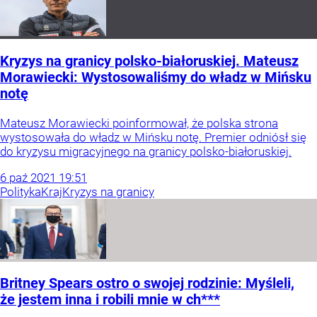
Kryzys na granicy polsko-białoruskiej. Mateusz
Morawiecki: Wystosowaliśmy do władz w Mińsku
notę
Mateusz Morawiecki poinformował, że polska strona
wystosowała do władz w Mińsku notę. Premier odniósł się
do kryzysu migracyjnego na granicy polsko-białoruskiej.
6
paź
2021
19:51
Polityka
Kraj
Kryzys na granicy
Britney Spears ostro o swojej rodzinie: Myśleli,
że jestem inna i robili mnie w ch***