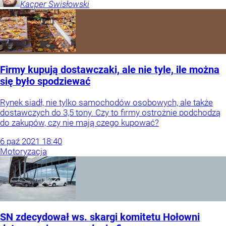
Kacper
Świsłowski
Firmy kupują dostawczaki, ale nie tyle, ile można
się było spodziewać
Rynek siadł, nie tylko samochodów osobowych, ale także
dostawczych do 3,5 tony. Czy to firmy ostrożnie podchodzą
do zakupów, czy nie mają czego kupować?
6
paź
2021
18:40
Motoryzacja
SN zdecydował ws. skargi komitetu Hołowni