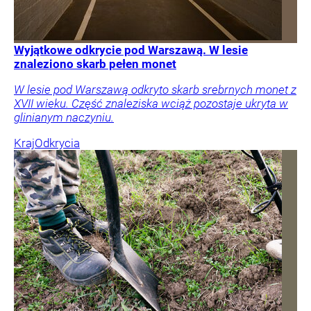
Wyjątkowe odkrycie pod Warszawą. W lesie
znaleziono skarb pełen monet
W lesie pod Warszawą odkryto skarb srebrnych monet z
XVII wieku. Część znaleziska wciąż pozostaje ukryta w
glinianym naczyniu.
Kraj
Odkrycia