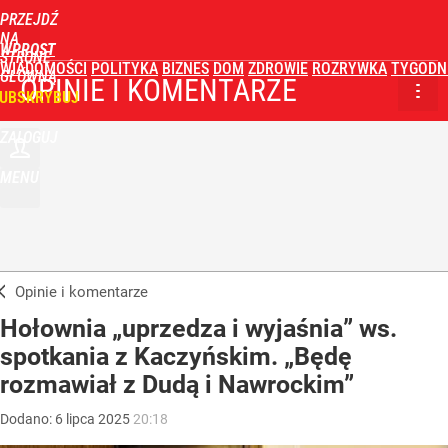
PRZEJDŹ
NA
WPROST
STRONĘ
WIADOMOŚCI
POLITYKA
BIZNES
DOM
ZDROWIE
ROZRYWKA
TYGODN
GŁÓWNĄ
OPINIE I KOMENTARZE
UBSKRYBUJ
ZALOGUJ
MENU
Opinie i komentarze
Hołownia „uprzedza i wyjaśnia” ws.
spotkania z Kaczyńskim. „Będę
rozmawiał z Dudą i Nawrockim”
Dodano:
6
lipca
2025
20:18