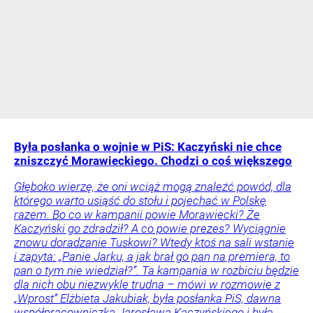
Była posłanka o wojnie w PiS: Kaczyński nie chce
zniszczyć Morawieckiego. Chodzi o coś większego
Głęboko wierzę, że oni wciąż mogą znaleźć powód, dla
którego warto usiąść do stołu i pojechać w Polskę
razem. Bo co w kampanii powie Morawiecki? Że
Kaczyński go zdradził? A co powie prezes? Wyciągnie
znowu doradzanie Tuskowi? Wtedy ktoś na sali wstanie
i zapyta: „Panie Jarku, a jak brał go pan na premiera, to
pan o tym nie wiedział?”. Ta kampania w rozbiciu będzie
dla nich obu niezwykle trudna – mówi w rozmowie z
„Wprost” Elżbieta Jakubiak, była posłanka PiS, dawna
współpracowniczka Jarosława Kaczyńskiego i była