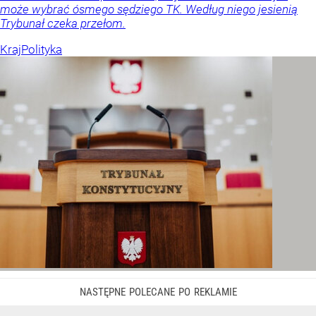
może wybrać ósmego sędziego TK. Według niego jesienią
Trybunał czeka przełom.
Kraj
Polityka