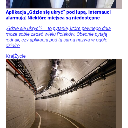
Aplikacja „Gdzie się ukryć” pod lupą. Internauci
alarmują: Niektóre miejsca są niedostępne
„Gdzie się ukryć”? – to pytanie, które pewnego dnia
może sobie zadać wielu Polaków. Obecnie pytają
jednak, czy aplikacja pod tą samą nazwą w ogóle
działa?
Kraj
Życie