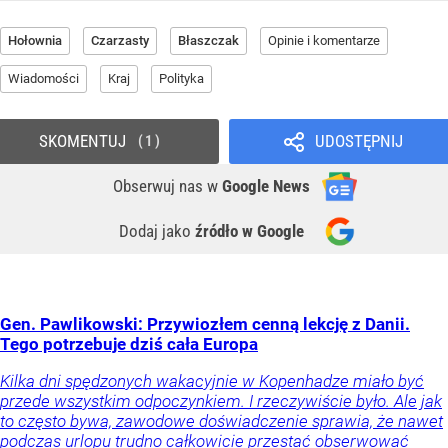
Hołownia
Czarzasty
Błaszczak
Opinie i komentarze
Wiadomości
Kraj
Polityka
SKOMENTUJ
UDOSTĘPNIJ
1
Obserwuj nas
w
Google News
Dodaj jako
źródło w Google
Gen. Pawlikowski: Przywiozłem cenną lekcję z Danii.
Tego potrzebuje dziś cała Europa
Kilka dni spędzonych wakacyjnie w Kopenhadze miało być
przede wszystkim odpoczynkiem. I rzeczywiście było. Ale jak
to często bywa, zawodowe doświadczenie sprawia, że nawet
podczas urlopu trudno całkowicie przestać obserwować