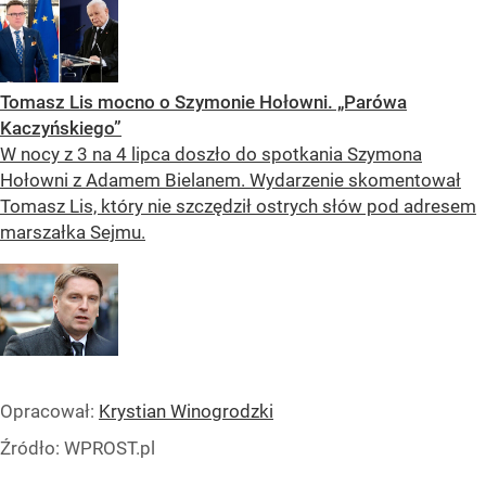
Tomasz Lis mocno o Szymonie Hołowni. „Parówa
Kaczyńskiego”
W nocy z 3 na 4 lipca doszło do spotkania Szymona
Hołowni z Adamem Bielanem. Wydarzenie skomentował
Tomasz Lis, który nie szczędził ostrych słów pod adresem
marszałka Sejmu.
Opracował:
Krystian Winogrodzki
Źródło:
WPROST.pl