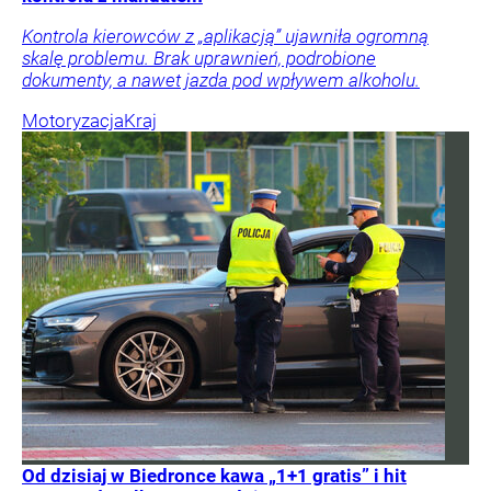
Kontrola kierowców z „aplikacją” ujawniła ogromną
skalę problemu. Brak uprawnień, podrobione
dokumenty, a nawet jazda pod wpływem alkoholu.
Motoryzacja
Kraj
Od dzisiaj w Biedronce kawa „1+1 gratis” i hit