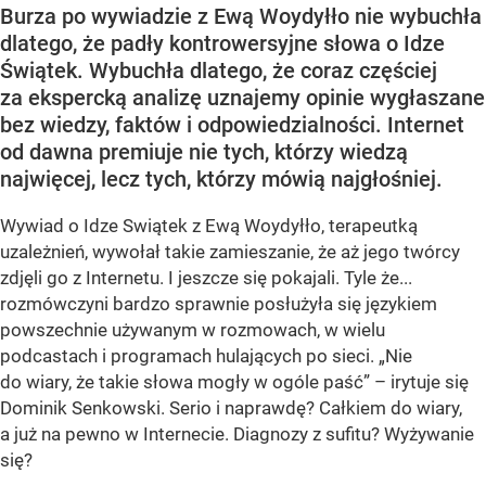
Burza po wywiadzie z Ewą Woydyłło nie wybuchła
dlatego, że padły kontrowersyjne słowa o Idze
Świątek. Wybuchła dlatego, że coraz częściej
za ekspercką analizę uznajemy opinie wygłaszane
bez wiedzy, faktów i odpowiedzialności. Internet
od dawna premiuje nie tych, którzy wiedzą
najwięcej, lecz tych, którzy mówią najgłośniej.
Wywiad o Idze Swiątek z Ewą Woydyłło, terapeutką
uzależnień, wywołał takie zamieszanie, że aż jego twórcy
zdjęli go z Internetu. I jeszcze się pokajali. Tyle że...
rozmówczyni bardzo sprawnie posłużyła się językiem
powszechnie używanym w rozmowach, w wielu
podcastach i programach hulających po sieci. „Nie
do wiary, że takie słowa mogły w ogóle paść” – irytuje się
Dominik Senkowski. Serio i naprawdę? Całkiem do wiary,
a już na pewno w Internecie. Diagnozy z sufitu? Wyżywanie
się?