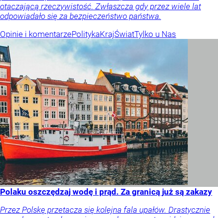
otaczającą rzeczywistość. Zwłaszcza gdy przez wiele lat
odpowiadało się za bezpieczeństwo państwa.
Opinie i komentarze
Polityka
Kraj
Świat
Tylko u Nas
Polaku oszczędzaj wodę i prąd. Za granicą już są zakazy
Przez Polskę przetacza się kolejna fala upałów. Drastycznie