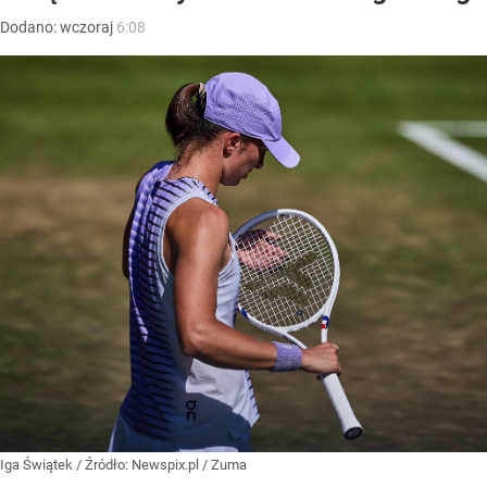
Dodano:
wczoraj
6:08
Iga Świątek
/ Źródło:
Newspix.pl
/
Zuma