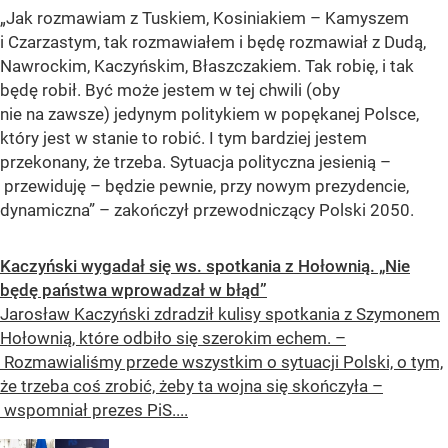
„Jak rozmawiam z Tuskiem, Kosiniakiem – Kamyszem
i Czarzastym, tak rozmawiałem i będę rozmawiał z Dudą,
Nawrockim, Kaczyńskim, Błaszczakiem. Tak robię, i tak
będę robił. Być może jestem w tej chwili (oby
nie na zawsze) jedynym politykiem w popękanej Polsce,
który jest w stanie to robić. I tym bardziej jestem
przekonany, że trzeba. Sytuacja polityczna jesienią –
przewiduję – będzie pewnie, przy nowym prezydencie,
dynamiczna” – zakończył przewodniczący Polski 2050.
Kaczyński wygadał się ws. spotkania z Hołownią. „Nie
będę państwa wprowadzał w błąd”
Jarosław Kaczyński zdradził kulisy spotkania z Szymonem
Hołownią, które odbiło się szerokim echem. –
Rozmawialiśmy przede wszystkim o sytuacji Polski, o tym,
że trzeba coś zrobić, żeby ta wojna się skończyła –
wspomniał prezes PiS....