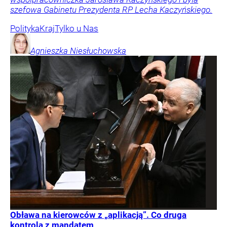
szefowa Gabinetu Prezydenta RP Lecha Kaczyńskiego.
Polityka
Kraj
Tylko u Nas
Agnieszka
Niesłuchowska
Obława na kierowców z „aplikacją”. Co druga
kontrola z mandatem