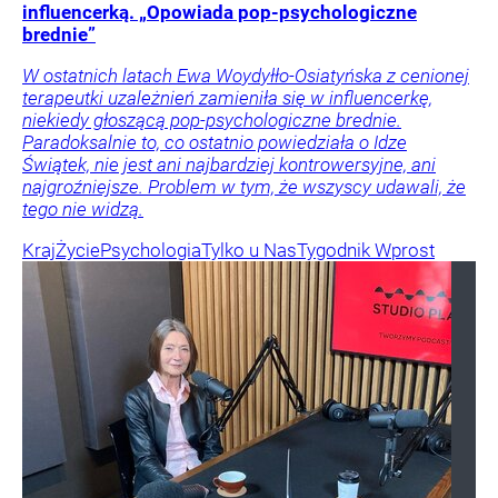
influencerką. „Opowiada pop-psychologiczne
brednie”
W ostatnich latach Ewa Woydyłło-Osiatyńska z cenionej
terapeutki uzależnień zamieniła się w influencerkę,
niekiedy głoszącą pop-psychologiczne brednie.
Paradoksalnie to, co ostatnio powiedziała o Idze
Świątek, nie jest ani najbardziej kontrowersyjne, ani
najgroźniejsze. Problem w tym, że wszyscy udawali, że
tego nie widzą.
Kraj
Życie
Psychologia
Tylko u Nas
Tygodnik Wprost