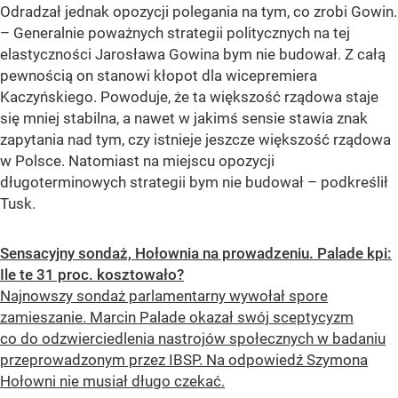
Odradzał jednak opozycji polegania na tym, co zrobi Gowin.
– Generalnie poważnych strategii politycznych na tej
elastyczności Jarosława Gowina bym nie budował. Z całą
pewnością on stanowi kłopot dla wicepremiera
Kaczyńskiego. Powoduje, że ta większość rządowa staje
się mniej stabilna, a nawet w jakimś sensie stawia znak
zapytania nad tym, czy istnieje jeszcze większość rządowa
w Polsce. Natomiast na miejscu opozycji
długoterminowych strategii bym nie budował – podkreślił
Tusk.
Sensacyjny sondaż, Hołownia na prowadzeniu. Palade kpi:
Ile te 31 proc. kosztowało?
Najnowszy sondaż parlamentarny wywołał spore
zamieszanie. Marcin Palade okazał swój sceptycyzm
co do odzwierciedlenia nastrojów społecznych w badaniu
przeprowadzonym przez IBSP. Na odpowiedź Szymona
Hołowni nie musiał długo czekać.