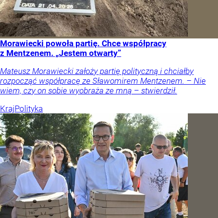
Morawiecki powoła partię. Chce współpracy
z Mentzenem. „Jestem otwarty”
Mateusz Morawiecki założy partię polityczną i chciałby
rozpocząć współpracę ze Sławomirem Mentzenem. – Nie
wiem, czy on sobie wyobraża ze mną – stwierdził.
Kraj
Polityka