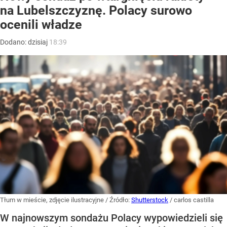
na Lubelszczyznę. Polacy surowo
ocenili władze
Dodano:
dzisiaj
18:39
Tłum w mieście, zdjęcie ilustracyjne
/ Źródło:
Shutterstock
/
carlos castilla
W najnowszym sondażu Polacy wypowiedzieli się