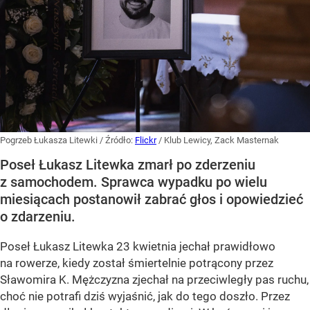
Pogrzeb Łukasza Litewki
/ Źródło:
Flickr
/
Klub Lewicy, Zack Masternak
Poseł Łukasz Litewka zmarł po zderzeniu
z samochodem. Sprawca wypadku po wielu
miesiącach postanowił zabrać głos i opowiedzieć
o zdarzeniu.
Poseł Łukasz Litewka 23 kwietnia jechał prawidłowo
na rowerze, kiedy został śmiertelnie potrącony przez
Sławomira K. Mężczyzna zjechał na przeciwległy pas ruchu,
choć nie potrafi dziś wyjaśnić, jak do tego doszło. Przez