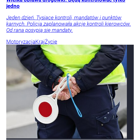
jedno
Jeden dzień. Tysiące kontroli, mandatów i punktów
karnych. Policja zaplanowała akcję kontroli kierowców.
Od rana posypią się mandaty.
Motoryzacja
Kraj
Życie