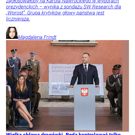
zagłosowałoby na Karola Nawrockiego w wyborach
prezydenckich – wynika z sondażu SW Research dla
„Wprost”. Grupa krytyków głowy państwa jest
liczniejsza.
Magdalena
Frindt
Wielka obława drogówki. Będą kontrolować tylko