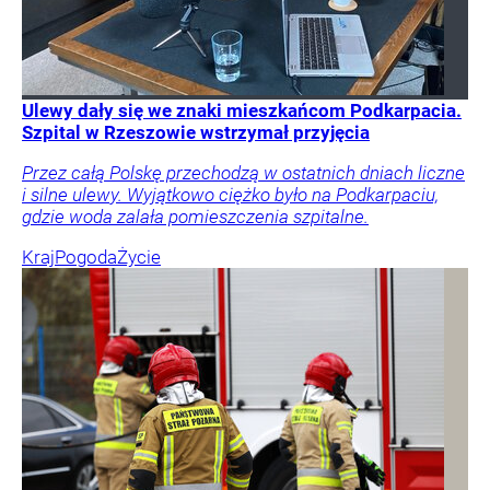
Ulewy dały się we znaki mieszkańcom Podkarpacia.
Szpital w Rzeszowie wstrzymał przyjęcia
Przez całą Polskę przechodzą w ostatnich dniach liczne
i silne ulewy. Wyjątkowo ciężko było na Podkarpaciu,
gdzie woda zalała pomieszczenia szpitalne.
Kraj
Pogoda
Życie