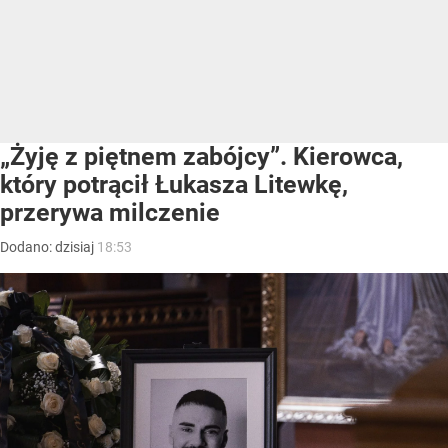
„Żyję z piętnem zabójcy”. Kierowca,
który potrącił Łukasza Litewkę,
przerywa milczenie
Dodano:
dzisiaj
18:53