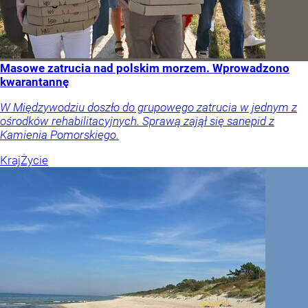
Masowe zatrucia nad polskim morzem. Wprowadzono
kwarantannę
W Międzywodziu doszło do grupowego zatrucia w jednym z
ośrodków rehabilitacyjnych. Sprawą zajął się sanepid z
Kamienia Pomorskiego.
Kraj
Życie