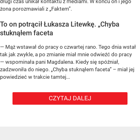
długi czas unikał kontaktu z mediami. W końcu on i jego
żona porozmawiali z „Faktem”.
To on potrącił Łukasza Litewkę. „Chyba
stuknąłem faceta
— Mąż wstawał do pracy o czwartej rano. Tego dnia wstał
tak jak zwykle, a po zmianie miał mnie odwieźć do pracy
— wspominała pani Magdalena. Kiedy się spóźniał,
zadzwoniła do niego. „Chyba stuknąłem faceta” – miał jej
powiedzieć w trakcie tamtej...
CZYTAJ DALEJ