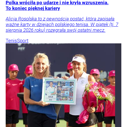
Polka wróciła po udarze i nie kryła wzruszenia.
To koniec pięknej kariery
Alicja Rosolska to z pewnością postać, która zapisała
ważne karty w dziejach polskiego tenisa. W piątek (tj. 7
sierpnia 2026 roku) rozegrała swój ostatni mecz.
Tenis
Sport