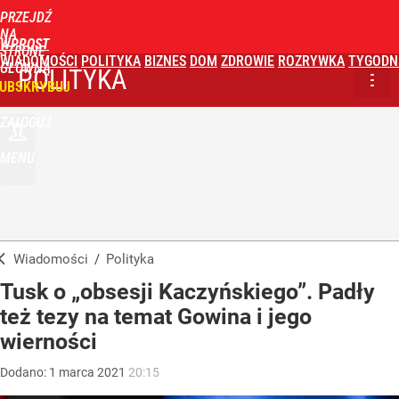
PRZEJDŹ
NA
WPROST
STRONĘ
WIADOMOŚCI
POLITYKA
BIZNES
DOM
ZDROWIE
ROZRYWKA
TYGODN
GŁÓWNĄ
POLITYKA
UBSKRYBUJ
ZALOGUJ
MENU
Wiadomości
/
Polityka
Tusk o „obsesji Kaczyńskiego”. Padły
też tezy na temat Gowina i jego
wierności
Dodano:
1
marca
2021
20:15