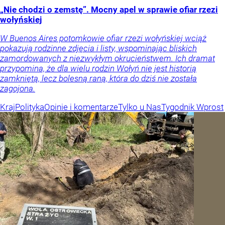
„Nie chodzi o zemstę”. Mocny apel w sprawie ofiar rzezi
wołyńskiej
W Buenos Aires potomkowie ofiar rzezi wołyńskiej wciąż
pokazują rodzinne zdjęcia i listy, wspominając bliskich
zamordowanych z niezwykłym okrucieństwem. Ich dramat
przypomina, że dla wielu rodzin Wołyń nie jest historią
zamkniętą, lecz bolesną raną, która do dziś nie została
zagojona.
Kraj
Polityka
Opinie i komentarze
Tylko u Nas
Tygodnik Wprost