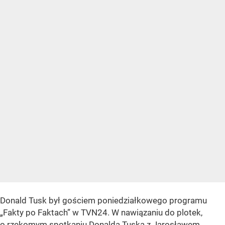
Donald Tusk był gościem poniedziałkowego programu
„Fakty po Faktach” w TVN24. W nawiązaniu do plotek,
o rzekomym
spotkaniu Donalda Tuska z Jarosławem