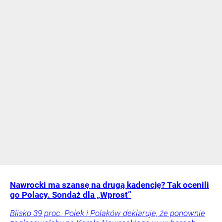
Nawrocki ma szansę na drugą kadencję? Tak ocenili
go Polacy. Sondaż dla „Wprost”
Blisko 39 proc. Polek i Polaków deklaruje, że ponownie