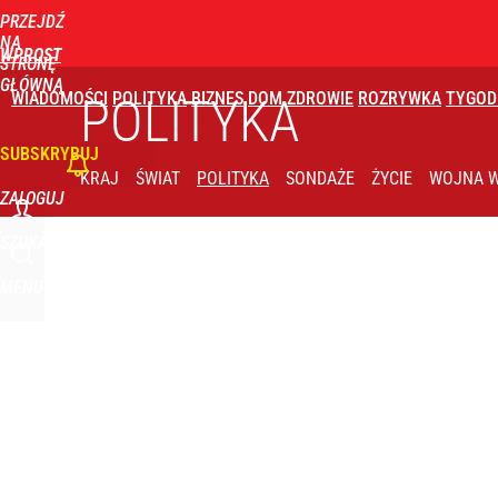
PRZEJDŹ
Udostępnij
18
Skomentuj
NA
WPROST
STRONĘ
GŁÓWNĄ
WIADOMOŚCI
POLITYKA
BIZNES
DOM
ZDROWIE
ROZRYWKA
TYGOD
POLITYKA
SUBSKRYBUJ
KRAJ
ŚWIAT
POLITYKA
SONDAŻE
ŻYCIE
WOJNA W
ZALOGUJ
SZUKAJ
MENU