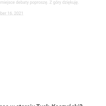
 miejsce debaty poproszę. Z góry dziękuję.
ber 16, 2021