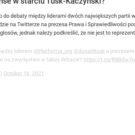
nse w starciu Tusk-Kaczyński?
o do debaty między liderami dwóch największych partii 
zie na Twitterze na prezesa Prawa i Sprawiedliwości pos
głosów, jednak należy podkreślić, że nie jest to reprez
między liderem
@Platforma_org
@donaldtusk
a prezese
se na zwycięstwo w takiej debacie?
https://t.co/R8Bdw7
T)
October 16, 2021