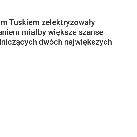
em Tuskiem zelektryzowały
zdaniem miałby większe szanse
odniczących dwóch największych