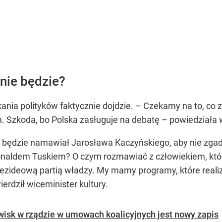
nie będzie?
kania polityków faktycznie dojdzie. – Czekamy na to, co
m. Szkoda, bo Polska zasługuje na debatę – powiedziała
 że będzie namawiał Jarosława Kaczyńskiego, aby nie zga
naldem Tuskiem? O czym rozmawiać z człowiekiem, któr
bezideową partią władzy. My mamy programy, które reali
ierdził wiceminister kultury.
owisk w rządzie w umowach koalicyjnych jest nowy zapis