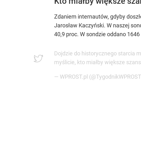
Kto miałby większe sza
Zdaniem internautów, gdyby doszł
Jarosław Kaczyński. W naszej sond
40,9 proc. W sondzie oddano 1646 
Dojdzie do historycznego starcia 
myślicie, kto miałby większe szan
— WPROST.pl (@TygodnikWPROS