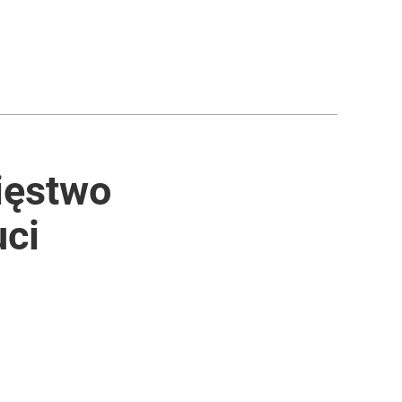
ięstwo
uci