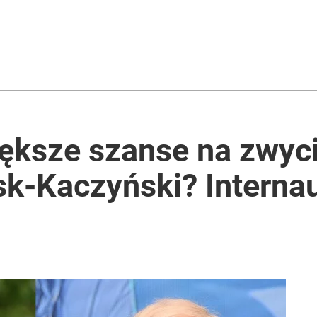
iększe szanse na zwyc
sk-Kaczyński? Interna