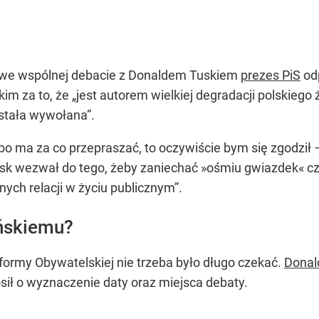
ał we wspólnej debacie z Donaldem Tuskiem
prezes PiS
odp
m za to, że „jest autorem wielkiej degradacji polskiego ż
została wywołana”.
o ma za co przepraszać, to oczywiście bym się zgodził –
sk wezwał do tego, żeby zaniechać »ośmiu gwiazdek« czy
nych relacji w życiu publicznym”.
ńskiemu?
ormy Obywatelskiej nie trzeba było długo czekać.
Donal
sił o wyznaczenie daty oraz miejsca debaty.