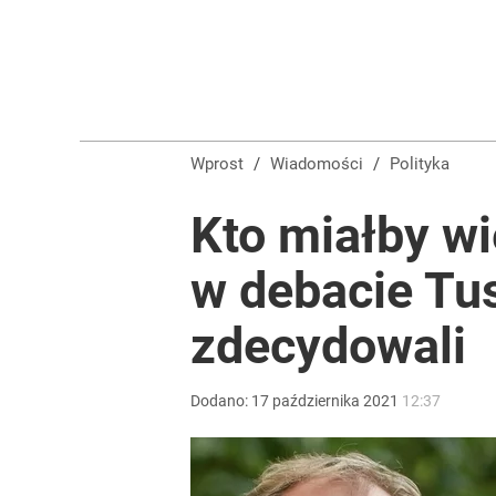
Wprost
/
Wiadomości
/
Polityka
Kto miałby w
w debacie Tu
zdecydowali
Dodano:
17
października
2021
12:37