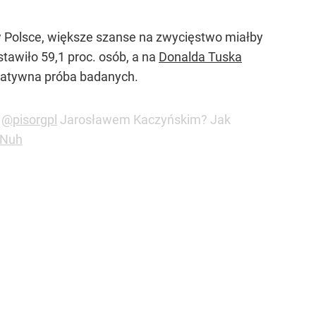
w Polsce, większe szanse na zwycięstwo miałby
tawiło 59,1 proc. osób, a na
Donalda Tuska
entatywna próba badanych.
m
@pisorgpl
Jarosławem Kaczyńskim? Jak
nNuh