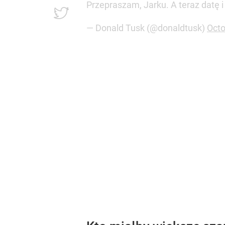
Przepraszam, Jarku. A teraz datę i
— Donald Tusk (@donaldtusk)
Octo