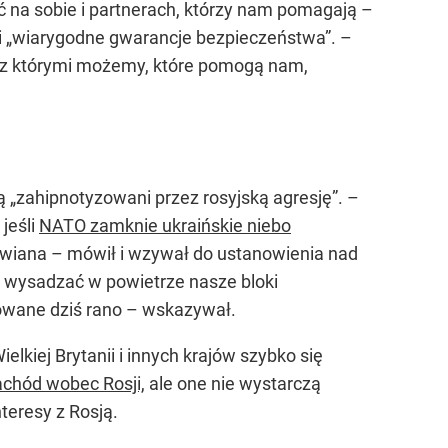
ać na sobie i partnerach, którzy nam pomagają –
i „wiarygodne gwarancje bezpieczeństwa”. –
, z którymi możemy, które pomogą nam,
są „zahipnotyzowani przez rosyjską agresję”. –
jeśli
NATO zamknie ukraińskie niebo
nawiana – mówił i wzywał do ustanowienia nad
i wysadzać w powietrze nasze bloki
dowane dziś rano – wskazywał.
lkiej Brytanii i innych krajów szybko się
chód wobec Rosji,
ale one nie wystarczą
teresy z Rosją.