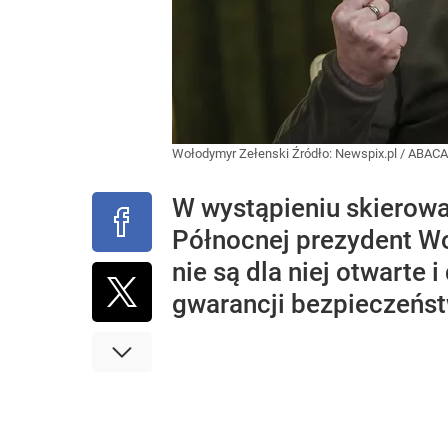
Wołodymyr Zełenski
Źródło:
Newspix.pl
/
ABACA
W wystąpieniu skierow
Północnej prezydent Wo
nie są dla niej otwarte
gwarancji bezpieczeńst