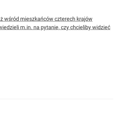
daż wśród mieszkańców czterech krajów
edzieli m.in. na pytanie, czy chcieliby widzieć