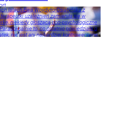
ort
ich latach Ewa Woydyłło-Osiatyńska z
 terapeutki uzależnień zamieniła się w
erkę, niekiedy głoszącą pop-psychologiczne
 Paradoksalnie to, co ostatnio powiedziała o
tek, nie jest ani najbardziej kontrowersyjne,
roźniejsze. Problem w tym, że wszyscy
 że tego nie widzą.