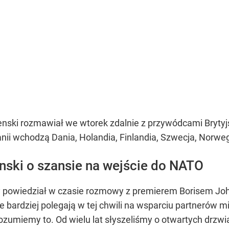
nski rozmawiał we wtorek zdalnie z przywódcami Brytyjs
anii wchodzą Dania, Holandia, Finlandia, Szwecja, Norwegi
enski o szansie na wejście do NATO
y powiedział w czasie rozmowy z premierem Borisem J
ie bardziej polegają w tej chwili na wsparciu partnerów
ozumiemy to. Od wielu lat słyszeliśmy o otwartych drzwi