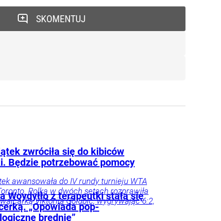
SKOMENTUJ
ątek zwróciła się do kibiców
ki. Będzie potrzebować pomocy
tek awansowała do IV rundy turnieju WTA
oronto. Polka w dwóch setach rozprawiła
 Woydyłło z terapeutki stała się
zwajcarką Viktorija Golubic, wygrywając 6:2,
ncerką. „Opowiada pop-
logiczne brednie”