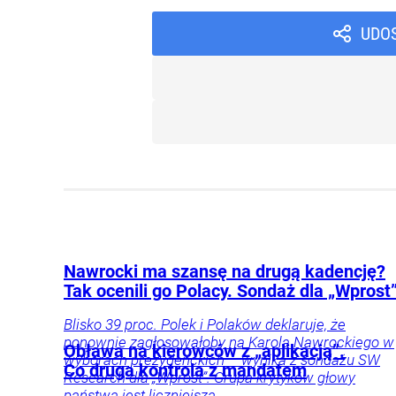
UDO
Nawrocki ma szansę na drugą kadencję?
Tak ocenili go Polacy. Sondaż dla „Wprost
Blisko 39 proc. Polek i Polaków deklaruje, że
ponownie zagłosowałoby na Karola Nawrockiego w
Obława na kierowców z „aplikacją”.
wyborach prezydenckich – wynika z sondażu SW
Co druga kontrola z mandatem
Research dla „Wprost”. Grupa krytyków głowy
państwa jest liczniejsza.