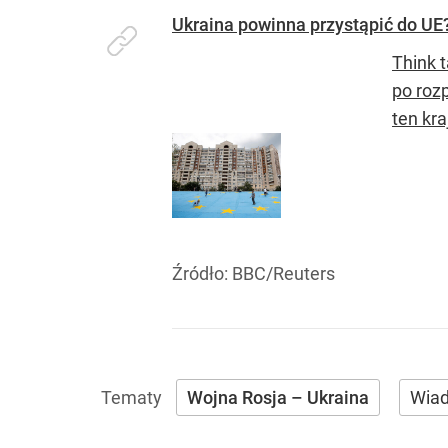
Ukraina powinna przystąpić do UE
Think 
po rozp
ten kra
Źródło:
BBC/Reuters
Wojna Rosja – Ukraina
Wia