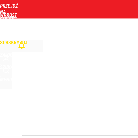
PRZEJDŹ
Udostępnij
0
Skomentuj
NA
WPROST
STRONĘ
GŁÓWNĄ
WIADOMOŚCI
POLITYKA
BIZNES
DOM
ZDROWIE
ROZRYWKA
TYGOD
Tusk podsumował prezydenturę Nawrockiego. Ujawn
SUBSKRYBUJ
2
ZALOGUJ
Nawrocki ma szansę na drugą kadencję? Tak ocenil
SZUKAJ
MENU
10
Nawrocki reaguje na decyzję Senatu ws. referendum
dodaj