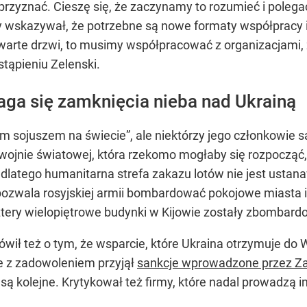
 przyznać. Cieszę się, że zaczynamy to rozumieć i poleg
y wskazywał, że potrzebne są nowe formaty współpracy 
warte drzwi, to musimy współpracować z organizacjami
tąpieniu Zelenski.
ga się zamknięcia nieba nad Ukrainą
zym sojuszem na świecie”, ale niektórzy jego członkowie 
ojnie światowej, która rzekomo mogłaby się rozpocząć, 
i dlatego humanitarna strefa zakazu lotów nie jest usta
 pozwala rosyjskiej armii bombardować pokojowe miasta 
Cztery wielopiętrowe budynki w Kijowie zostały zbombar
 też o tym, że wsparcie, które Ukraina otrzymuje do Wie
że z zadowoleniem przyjął
sankcje wprowadzone przez Za
są kolejne. Krytykował też firmy, które nadal prowadzą in