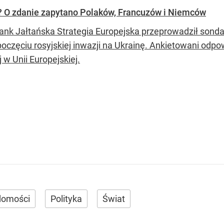
? O zdanie zapytano Polaków, Francuzów i Niemców
tank Jałtańska Strategia Europejska przeprowadził son
oczęciu rosyjskiej inwazji na Ukrainę. Ankietowani odpowi
j w Unii Europejskiej.
domości
Polityka
Świat