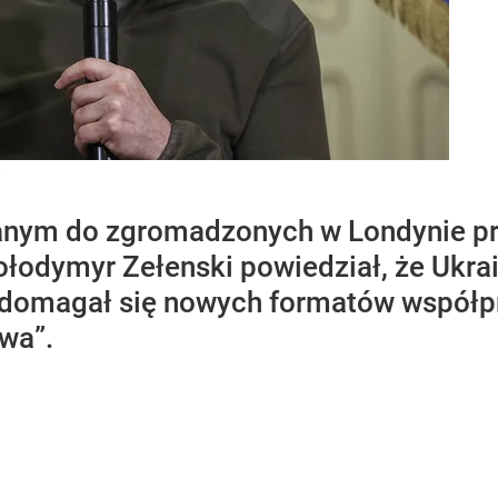
anym do zgromadzonych w Londynie p
łodymyr Zełenski powiedział, że Ukra
 i domagał się nowych formatów współp
wa”.