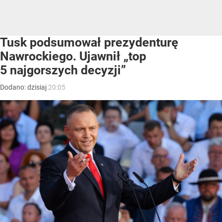
Tusk podsumował prezydenturę
Nawrockiego. Ujawnił „top
5 najgorszych decyzji”
Dodano:
dzisiaj
20:05