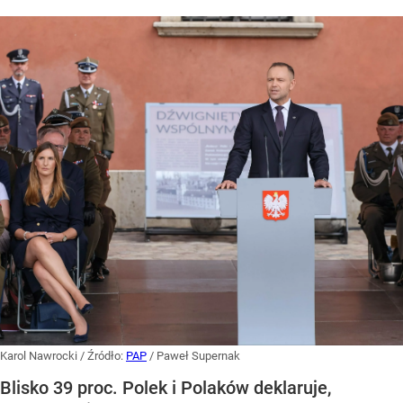
Karol Nawrocki
/ Źródło:
PAP
/
Paweł Supernak
Blisko 39 proc. Polek i Polaków deklaruje,