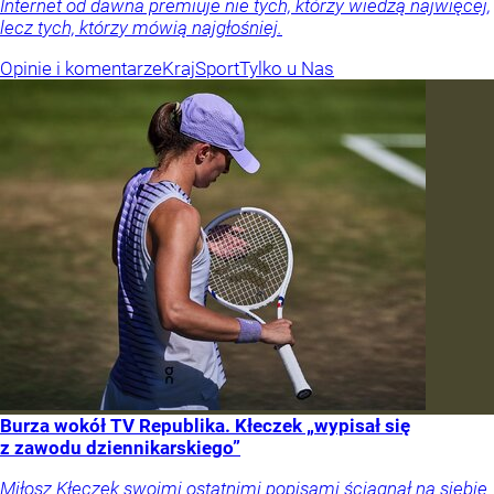
Internet od dawna premiuje nie tych, którzy wiedzą najwięcej,
lecz tych, którzy mówią najgłośniej.
Opinie i komentarze
Kraj
Sport
Tylko u Nas
Burza wokół TV Republika. Kłeczek „wypisał się
z zawodu dziennikarskiego”
Miłosz Kłeczek swoimi ostatnimi popisami ściągnął na siebie