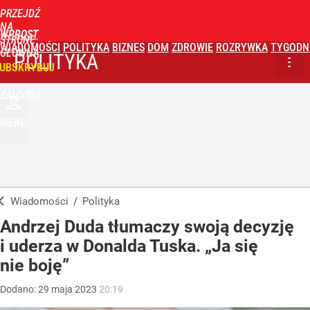
PRZEJDŹ
NA
WPROST
STRONĘ
WIADOMOŚCI
POLITYKA
BIZNES
DOM
ZDROWIE
ROZRYWKA
TYGODN
GŁÓWNĄ
POLITYKA
UBSKRYBUJ
ZALOGUJ
MENU
Wiadomości
/
Polityka
Andrzej Duda tłumaczy swoją decyzję
i uderza w Donalda Tuska. „Ja się
nie boję”
Dodano:
29
maja
2023
20:19