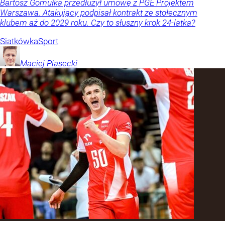
Bartosz Gomułka przedłużył umowę z PGE Projektem
Warszawa. Atakujący podpisał kontrakt ze stołecznym
klubem aż do 2029 roku. Czy to słuszny krok 24-latka?
Siatkówka
Sport
Maciej
Piasecki