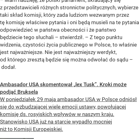
– Mam nadzieję, że polski parlament, składający się
z przedstawicieli różnych stronnictw politycznych, wybierze
taki skład komisji, który zada ludziom wezwanym przez
tę komisję właściwe pytania i oni będą musieli na te pytania
odpowiedzieć w państwa obecności i że państwo
będziecie tego słuchali – stwierdził. – Z tego punktu
widzenia, czystości życia publicznego w Polsce, to właśnie
jest najważniejsze. Nie jest najważniejszy werdykt,
od którego zresztą będzie się można odwołać do sądu –
dodał.
Ambasador USA skomentował „lex Tusk”. Kroki może
podjąć Bruksela
W poniedziałek 29 maja ambasador USA w Polsce odniósł
się do wzbudzającej wiele emocji ustawy, powołującej
komisję ds. rosyjskich wpływów w naszym kraju.
Stanowisko USA już na starcie wypadło mocniej
niż to Komisji Europejskiej.