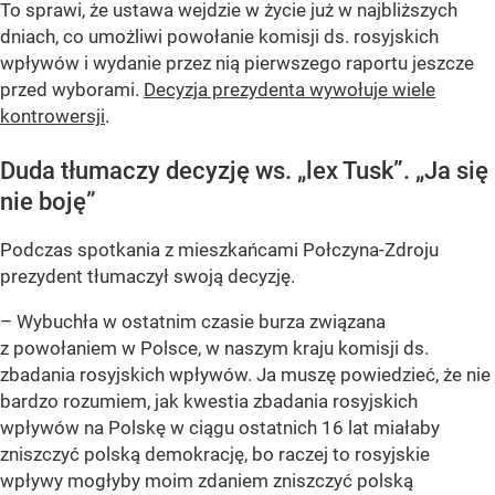
To sprawi, że ustawa wejdzie w życie już w najbliższych
dniach, co umożliwi powołanie komisji ds. rosyjskich
wpływów i wydanie przez nią pierwszego raportu jeszcze
przed wyborami.
Decyzja prezydenta wywołuje wiele
kontrowersji
.
Duda tłumaczy decyzję ws. „lex Tusk”. „Ja się
nie boję”
Podczas spotkania z mieszkańcami Połczyna-Zdroju
prezydent tłumaczył swoją decyzję.
– Wybuchła w ostatnim czasie burza związana
z powołaniem w Polsce, w naszym kraju komisji ds.
zbadania rosyjskich wpływów. Ja muszę powiedzieć, że nie
bardzo rozumiem, jak kwestia zbadania rosyjskich
wpływów na Polskę w ciągu ostatnich 16 lat miałaby
zniszczyć polską demokrację, bo raczej to rosyjskie
wpływy mogłyby moim zdaniem zniszczyć polską