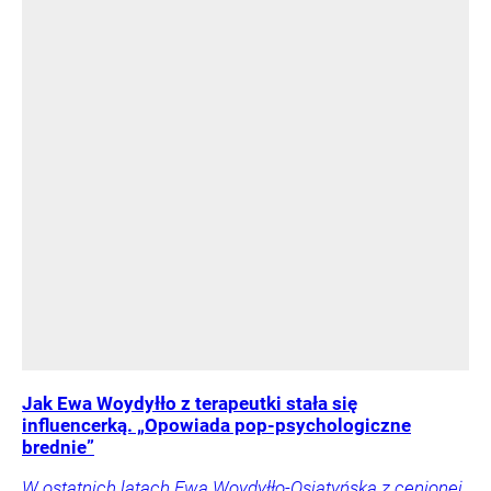
Jak Ewa Woydyłło z terapeutki stała się
influencerką. „Opowiada pop-psychologiczne
brednie”
W ostatnich latach Ewa Woydyłło-Osiatyńska z cenionej