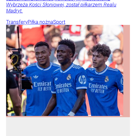
Wybrzeża Kości Słoniowej, został piłkarzem Realu
Madryt.
Transfery
Piłka nożna
Sport