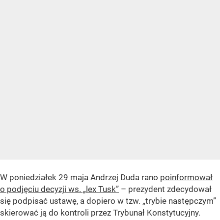
W poniedziałek 29 maja Andrzej Duda rano
poinformował
o podjęciu decyzji ws. „lex Tusk”
– prezydent zdecydował
się podpisać ustawę, a dopiero w tzw. „trybie następczym”
skierować ją do kontroli przez Trybunał Konstytucyjny.