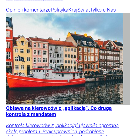
Opinie i komentarze
Polityka
Kraj
Świat
Tylko u Nas
Obława na kierowców z „aplikacją”. Co druga
kontrola z mandatem
Kontrola kierowców z „aplikacją” ujawniła ogromną
skalę problemu. Brak uprawnień, podrobione