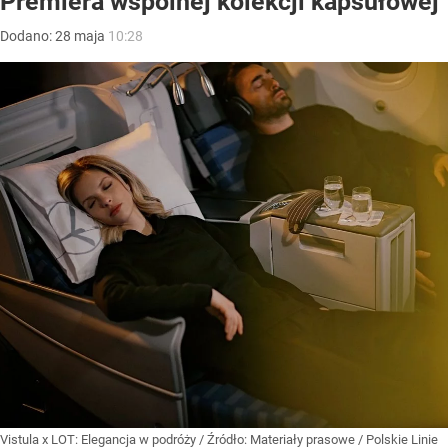
Premiera wspólnej kolekcji kapsułowej
Dodano:
28
maja
10:28
Vistula x LOT: Elegancja w podróży
/ Źródło:
Materiały prasowe
/
Polskie Linie