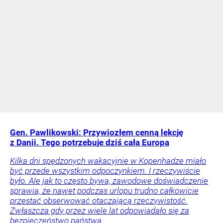
Gen. Pawlikowski: Przywiozłem cenną lekcję
z Danii. Tego potrzebuje dziś cała Europa
Kilka dni spędzonych wakacyjnie w Kopenhadze miało
być przede wszystkim odpoczynkiem. I rzeczywiście
było. Ale jak to często bywa, zawodowe doświadczenie
sprawia, że nawet podczas urlopu trudno całkowicie
przestać obserwować otaczającą rzeczywistość.
Zwłaszcza gdy przez wiele lat odpowiadało się za
bezpieczeństwo państwa.