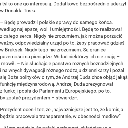
i tylko one go interesują. Dodatkowo bezpośrednio uderzył
w Donalda Tuska.
– Będę prowadził polskie sprawy do samego końca,
według najlepszej woli i umiejętności. Będę to realizował
z całego serca. Nigdy nie zrozumiem, jak można porzucić
ważny, odpowiedzialny urząd po to, żeby pracować gdzieś
w Brukseli. Nigdy tego nie zrozumiem. Są granice
pazerności na pieniądze. Widać niektórzy ich nie znają –
mówił. – Nie słuchajcie państwo różnych beznadziejnych
i naiwnych dywagacji różnego rodzaju dziennikarzy i pożal
się Boże polityków o tym, że Andrzej Duda chce objąć jakąś
funkcję międzynarodową. Andrzej Duda zrezygnował
z funkcji posła do Parlamentu Europejskiego, po to,
by zostać prezydentem – stwierdził.
Prezydent ocenił też, że „najważniejsze jest to, że komisja
będzie pracowała transparentnie, w obecności mediów”