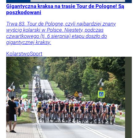
Gigantyczna kraksa na trasie Tour de Pologne! Są
poszkodowani
Trwa 83. Tour de Pologne, czyli najbardziej znany
wyścig kolarski w Polsce. Niestety, podczas
czwartkowego (tj. 6 sierpnia) etapu doszło do
gigantycznej kraksy.
Kolarstwo
Sport