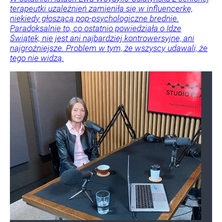
terapeutki uzależnień zamieniła się w influencerkę,
niekiedy głoszącą pop-psychologiczne brednie.
Paradoksalnie to, co ostatnio powiedziała o Idze
Świątek, nie jest ani najbardziej kontrowersyjne, ani
najgroźniejsze. Problem w tym, że wszyscy udawali, że
tego nie widzą.