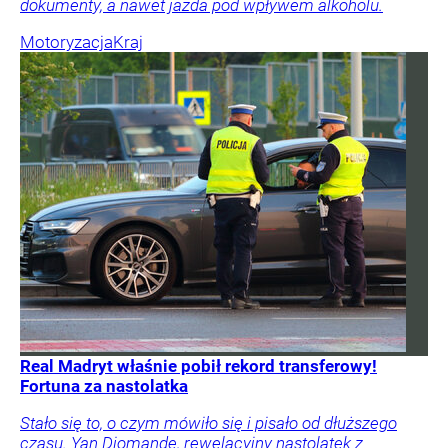
dokumenty, a nawet jazda pod wpływem alkoholu.
Motoryzacja
Kraj
Real Madryt właśnie pobił rekord transferowy!
Fortuna za nastolatka
Stało się to, o czym mówiło się i pisało od dłuższego
czasu. Yan Diomande, rewelacyjny nastolatek z