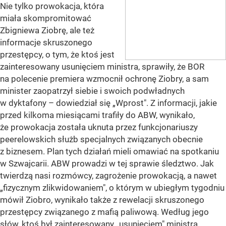
Nie tylko prowokacja, która
miała skompromitować
Zbigniewa Ziobrę, ale też
informacje skruszonego
przestępcy, o tym, że ktoś jest
zainteresowany usunięciem ministra, sprawiły, że BOR
na polecenie premiera wzmocnił ochronę Ziobry, a sam
minister zaopatrzył siebie i swoich podwładnych
w dyktafony – dowiedział się „Wprost". Z informacji, jakie
przed kilkoma miesiącami trafiły do ABW, wynikało,
że prowokacja została uknuta przez funkcjonariuszy
peerelowskich służb specjalnych związanych obecnie
z biznesem. Plan tych działań mieli omawiać na spotkaniu
w Szwajcarii. ABW prowadzi w tej sprawie śledztwo. Jak
twierdzą nasi rozmówcy, zagrożenie prowokacją, a nawet
„fizycznym zlikwidowaniem", o którym w ubiegłym tygodniu
mówił Ziobro, wynikało także z rewelacji skruszonego
przestępcy związanego z mafią paliwową. Według jego
słów, ktoś był zainteresowany „usunięciem" ministra.