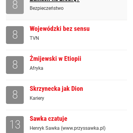
8
Bezpieczeństwo
Wojewódzki bez sensu
8
TVN
Żmijewski w Etiopii
8
Afryka
Skrzynecka jak Dion
8
Kariery
Sawka czatuje
13
Henryk Sawka (www.przyssawka.pl)