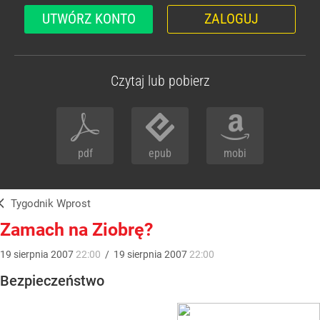
UTWÓRZ KONTO
ZALOGUJ
Czytaj lub pobierz
pdf
epub
mobi
Tygodnik Wprost
Zamach na Ziobrę?
19
sierpnia
2007
22:00
/
19
sierpnia
2007
22:00
Bezpieczeństwo