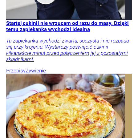
Startej cukinii nie wrzucam od razu do masy. Dzięki
temu zapiekanka wychodzi idealna
Ta zapiekanka wychodzi zwarta, soczysta i nie rozpada
się przy krojeniu. Wystarczy poświęcić cukinii
kilkanaście minut przed połączeniem jej z pozostałymi
składnikami.
Przepisy
Żywienie