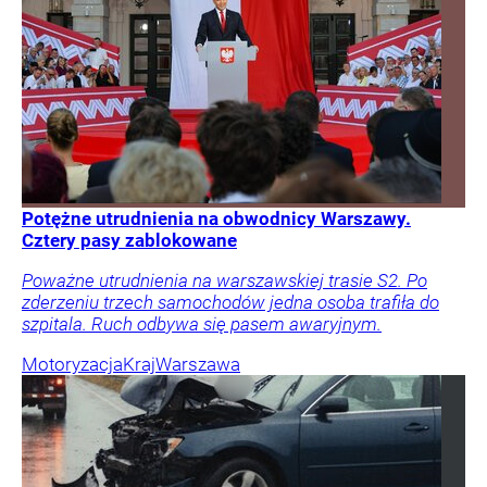
Potężne utrudnienia na obwodnicy Warszawy.
Cztery pasy zablokowane
Poważne utrudnienia na warszawskiej trasie S2. Po
zderzeniu trzech samochodów jedna osoba trafiła do
szpitala. Ruch odbywa się pasem awaryjnym.
Motoryzacja
Kraj
Warszawa