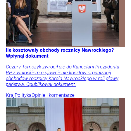
Ile kosztowały obchody rocznicy Nawrockiego?
Wpłynął dokument
Cezary Tomczyk zwrócił się do Kancelarii Prezydenta
RP z wnioskiem o ujawnienie kosztów organizacji
obchodów rocznicy Karola Nawrockiego w roli głowy
państwa. Opublikował dokument.
Kraj
Polityka
Opinie i komentarze