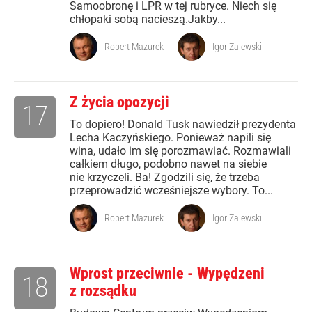
Samoobronę i LPR w tej rubryce. Niech się
chłopaki sobą nacieszą.Jakby...
Robert Mazurek
Igor Zalewski
Z życia opozycji
17
To dopiero! Donald Tusk nawiedził prezydenta
Lecha Kaczyńskiego. Ponieważ napili się
wina, udało im się porozmawiać. Rozmawiali
całkiem długo, podobno nawet na siebie
nie krzyczeli. Ba! Zgodzili się, że trzeba
przeprowadzić wcześniejsze wybory. To...
Robert Mazurek
Igor Zalewski
Wprost przeciwnie - Wypędzeni
18
z rozsądku