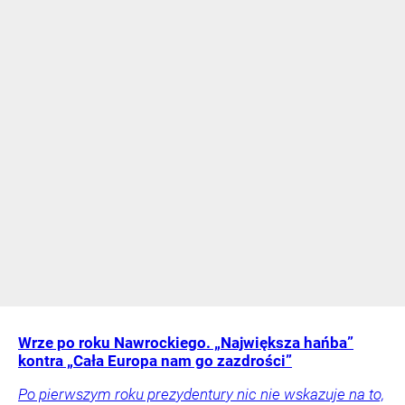
Wrze po roku Nawrockiego. „Największa hańba”
kontra „Cała Europa nam go zazdrości”
Po pierwszym roku prezydentury nic nie wskazuje na to,