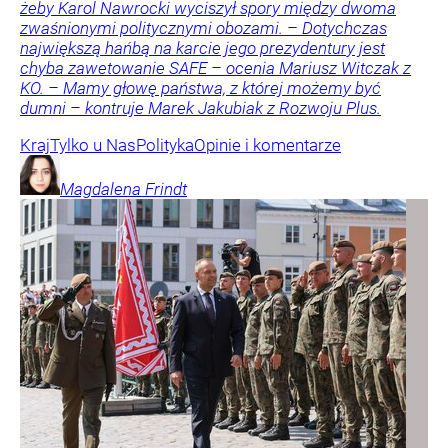
żeby Karol Nawrocki wyciszył spory między dwoma
zwaśnionymi politycznymi obozami. – Dotychczas
największą hańbą na karcie jego prezydentury jest
chyba zawetowanie SAFE – ocenia Mariusz Witczak z
KO. – Mamy głowę państwa, z której możemy być
dumni – kontruje Marek Jakubiak z Rozwoju Plus.
Kraj
Tylko u Nas
Polityka
Opinie i komentarze
Magdalena
Frindt