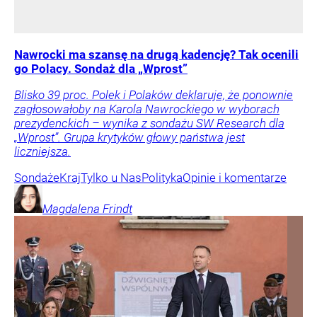
Nawrocki ma szansę na drugą kadencję? Tak ocenili
go Polacy. Sondaż dla „Wprost”
Blisko 39 proc. Polek i Polaków deklaruje, że ponownie
zagłosowałoby na Karola Nawrockiego w wyborach
prezydenckich – wynika z sondażu SW Research dla
„Wprost”. Grupa krytyków głowy państwa jest
liczniejsza.
Sondaże
Kraj
Tylko u Nas
Polityka
Opinie i komentarze
Magdalena
Frindt