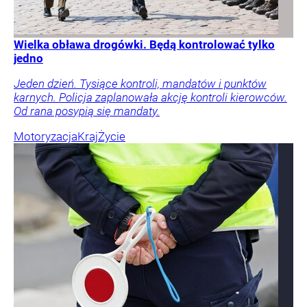
Wielka obława drogówki. Będą kontrolować tylko
jedno
Jeden dzień. Tysiące kontroli, mandatów i punktów
karnych. Policja zaplanowała akcję kontroli kierowców.
Od rana posypią się mandaty.
Motoryzacja
Kraj
Życie