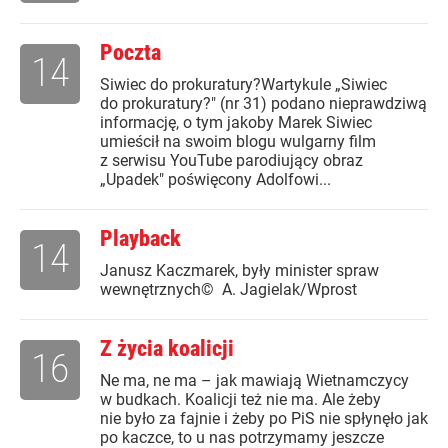
Poczta
14
Siwiec do prokuratury?Wartykule „Siwiec
do prokuratury?" (nr 31) podano nieprawdziwą
informację, o tym jakoby Marek Siwiec
umieścił na swoim blogu wulgarny film
z serwisu YouTube parodiujący obraz
„Upadek" poświęcony Adolfowi...
Playback
14
Janusz Kaczmarek, były minister spraw
wewnętrznych© A. Jagielak/Wprost
Z życia koalicji
16
Ne ma, ne ma – jak mawiają Wietnamczycy
w budkach. Koalicji też nie ma. Ale żeby
nie było za fajnie i żeby po PiS nie spłynęło jak
po kaczce, to u nas potrzymamy jeszcze