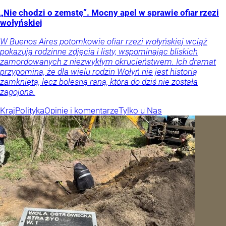
„Nie chodzi o zemstę”. Mocny apel w sprawie ofiar rzezi
wołyńskiej
W Buenos Aires potomkowie ofiar rzezi wołyńskiej wciąż
pokazują rodzinne zdjęcia i listy, wspominając bliskich
zamordowanych z niezwykłym okrucieństwem. Ich dramat
przypomina, że dla wielu rodzin Wołyń nie jest historią
zamkniętą, lecz bolesną raną, która do dziś nie została
zagojona.
Kraj
Polityka
Opinie i komentarze
Tylko u Nas