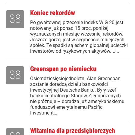
Koniec rekordów
38
Po gwałtownej przecenie indeks WIG 20 jest
notowany już ponad 15 proc. poniżej
wyznaczonych miesiąc wcześniej rekordów.
Jeszcze gorzej jest w segmencie mniejszych
spółek. Te spadki są echem globalnej ucieczki
inwestorów od ryzykownych aktywów. U...
Greenspan po niemiecku
38
Osiemdziesięciojednoletni Alan Greenspan
zostanie doradcą działu bankowości
inwestycyjnej Deutsche Banku. Były szef
banku centralnego Stanów Zjednoczonych
nie próżnuje – doradza już amerykańskiemu
funduszowi emerytalnemu Pacific
Investment...
Witamina dla przedsiębiorczych