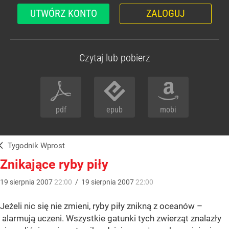
UTWÓRZ KONTO
ZALOGUJ
Czytaj lub pobierz
pdf
epub
mobi
Tygodnik Wprost
Znikające ryby piły
19
sierpnia
2007
22:00
/
19
sierpnia
2007
22:00
Jeżeli nic się nie zmieni, ryby piły znikną z oceanów –
alarmują uczeni. Wszystkie gatunki tych zwierząt znalazły