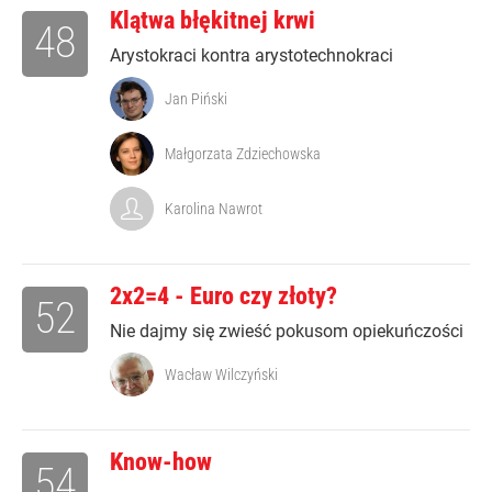
Klątwa błękitnej krwi
48
Arystokraci kontra arystotechnokraci
Jan Piński
Małgorzata Zdziechowska
Karolina Nawrot
2x2=4 - Euro czy złoty?
52
Nie dajmy się zwieść pokusom opiekuńczości
Wacław Wilczyński
Know-how
54