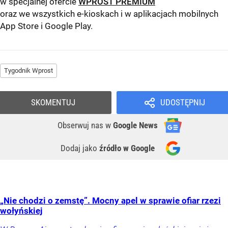
w specjalnej ofercie
WPROST PREMIUM
oraz we wszystkich e-kioskach i w aplikacjach mobilnych
App Store
i
Google Play
.
Tygodnik Wprost
SKOMENTUJ
UDOSTĘPNIJ
Obserwuj nas
w
Google News
Dodaj jako
źródło w Google
„Nie chodzi o zemstę”. Mocny apel w sprawie ofiar rzezi
wołyńskiej