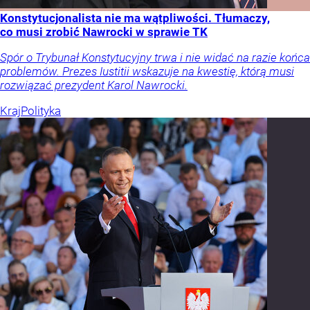
Konstytucjonalista nie ma wątpliwości. Tłumaczy,
co musi zrobić Nawrocki w sprawie TK
Spór o Trybunał Konstytucyjny trwa i nie widać na razie końca
problemów. Prezes Iustitii wskazuje na kwestię, którą musi
rozwiązać prezydent Karol Nawrocki.
Kraj
Polityka