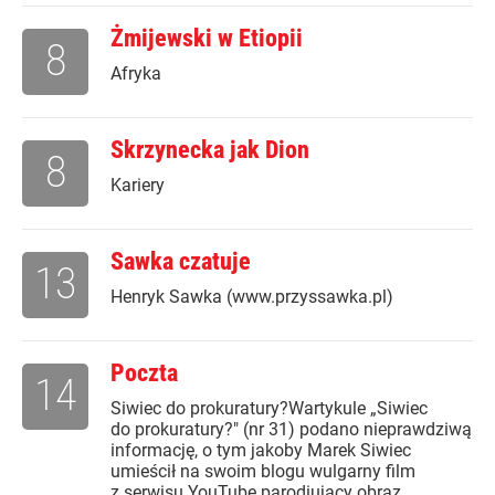
Żmijewski w Etiopii
8
Afryka
Skrzynecka jak Dion
8
Kariery
Sawka czatuje
13
Henryk Sawka (www.przyssawka.pl)
Poczta
14
Siwiec do prokuratury?Wartykule „Siwiec
do prokuratury?" (nr 31) podano nieprawdziwą
informację, o tym jakoby Marek Siwiec
umieścił na swoim blogu wulgarny film
z serwisu YouTube parodiujący obraz