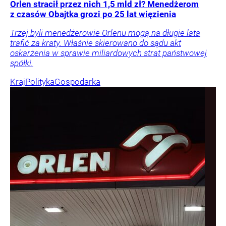
Orlen stracił przez nich 1,5 mld zł? Menedżerom
z czasów Obajtka grozi po 25 lat więzienia
Trzej byli menedżerowie Orlenu mogą na długie lata
trafić za kraty. Właśnie skierowano do sądu akt
oskarżenia w sprawie miliardowych strat państwowej
spółki.
Kraj
Polityka
Gospodarka