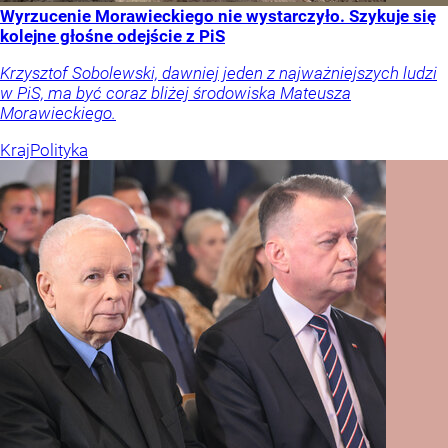
Wyrzucenie Morawieckiego nie wystarczyło. Szykuje się
kolejne głośne odejście z PiS
Krzysztof Sobolewski, dawniej jeden z najważniejszych ludzi
w PiS, ma być coraz bliżej środowiska Mateusza
Morawieckiego.
Kraj
Polityka