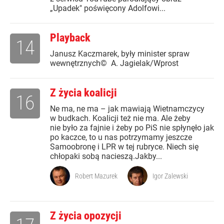
„Upadek" poświęcony Adolfowi...
Playback
14
Janusz Kaczmarek, były minister spraw
wewnętrznych© A. Jagielak/Wprost
Z życia koalicji
16
Ne ma, ne ma – jak mawiają Wietnamczycy
w budkach. Koalicji też nie ma. Ale żeby
nie było za fajnie i żeby po PiS nie spłynęło jak
po kaczce, to u nas potrzymamy jeszcze
Samoobronę i LPR w tej rubryce. Niech się
chłopaki sobą nacieszą.Jakby...
Robert Mazurek
Igor Zalewski
Z życia opozycji