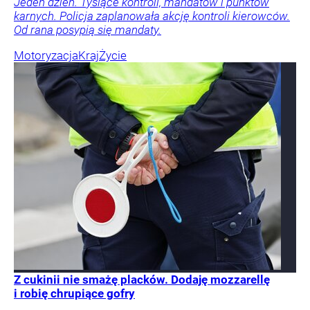
Jeden dzień. Tysiące kontroli, mandatów i punktów
karnych. Policja zaplanowała akcję kontroli kierowców.
Od rana posypią się mandaty.
Motoryzacja
Kraj
Życie
Z cukinii nie smażę placków. Dodaję mozzarellę
i robię chrupiące gofry