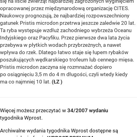
się na liście zwierząt najbardziej zagrożonych wyginięciem
opracowanej przez międzynarodową organizację CITES.
Naukowcy prognozują, że najbardziej rozpowszechniony
gatunek Pristis microdon przetrwa jeszcze zaledwie 20 lat.
Ta ryba występuje wzdłuż zachodniego wybrzeża Oceanu
Indyjskiego oraz Pacyfiku. Przez pierwsze dwa lata życia
przebywa w płytkich wodach przybrzeżnych, a nawet
wpływa do rzek. Dlatego łatwo staje się łupem rybaków
poszukujących wędkarskiego trofeum lub cennego mięsa.
Pristis microdon zaczyna się rozmnażać dopiero
po osiągnięciu 3,5 m do 4 m długości, czyli wtedy kiedy
ma co najmniej 10 lat.
(ŁZ )
Więcej możesz przeczytać w
34/2007 wydaniu
tygodnika Wprost
.
Archiwalne wydania tygodnika Wprost dostępne są