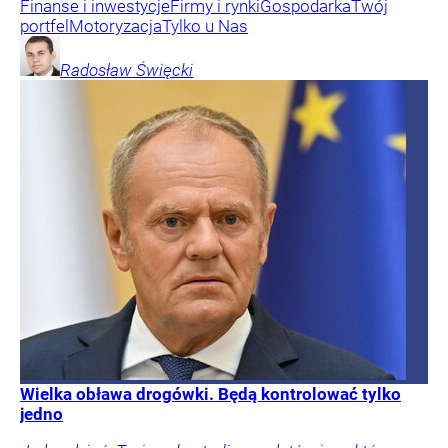
Finanse i inwestycje
Firmy i rynki
Gospodarka
Twój
portfel
Motoryzacja
Tylko u Nas
Radosław
Święcki
Wielka obława drogówki. Będą kontrolować tylko
jedno