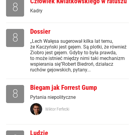
Człowiek Kwiatkowskiego w ratuszu
8
Kadry
Dossier
8
„Lech Wałęsa sugerował kilka lat temu,
że Kaczyński jest gejem. Są plotki, że również
Ziobro jest gejem. Gdyby to była prawda,
to może istnieć między nimi taki mechanizm
wspierania się"Robert Biedroń, działacz
ruchów gejowskich, pytany...
Biegam jak Forrest Gump
8
Pytania niepolityczne
Wiktor Ferfecki
Ludzie