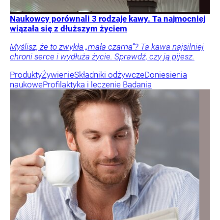
Naukowcy porównali 3 rodzaje kawy. Ta najmocniej
wiązała się z dłuższym życiem
Myślisz, że to zwykła „mała czarna”? Ta kawa najsilniej
chroni serce i wydłuża życie. Sprawdź, czy ją pijesz.
Produkty
Żywienie
Składniki odżywcze
Doniesienia
naukowe
Profilaktyka i leczenie
Badania