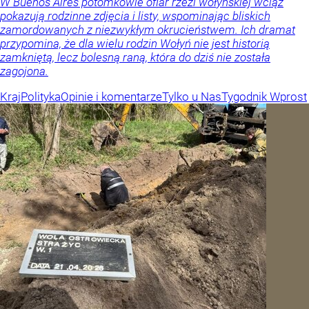
W Buenos Aires potomkowie ofiar rzezi wołyńskiej wciąż
pokazują rodzinne zdjęcia i listy, wspominając bliskich
zamordowanych z niezwykłym okrucieństwem. Ich dramat
przypomina, że dla wielu rodzin Wołyń nie jest historią
zamkniętą, lecz bolesną raną, która do dziś nie została
zagojona.
Kraj
Polityka
Opinie i komentarze
Tylko u Nas
Tygodnik Wprost