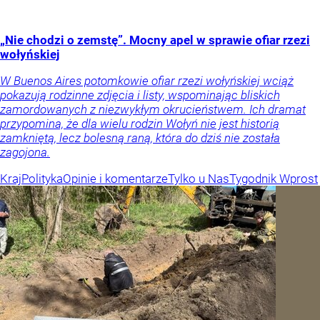
„Nie chodzi o zemstę”. Mocny apel w sprawie ofiar rzezi
wołyńskiej
W Buenos Aires potomkowie ofiar rzezi wołyńskiej wciąż
pokazują rodzinne zdjęcia i listy, wspominając bliskich
zamordowanych z niezwykłym okrucieństwem. Ich dramat
przypomina, że dla wielu rodzin Wołyń nie jest historią
zamkniętą, lecz bolesną raną, która do dziś nie została
zagojona.
Kraj
Polityka
Opinie i komentarze
Tylko u Nas
Tygodnik Wprost