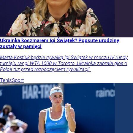
Ukrainka koszmarem Igi Świątek? Popsute urodziny
zostały w pamięci
Marta Kostiuk będzie rywalką Igi Świątek w meczu IV rundy
turnieju rangi WTA 1000 w Toronto. Ukrainka zabrała głos o
Polce tuż przed rozpoczęciem rywalizacji.
Tenis
Sport