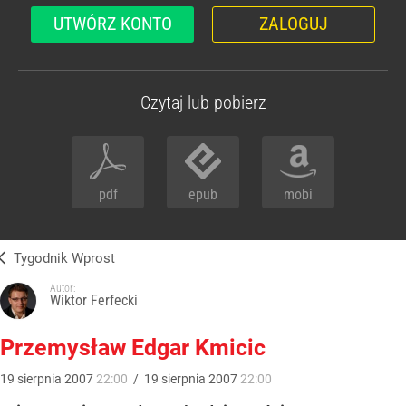
UTWÓRZ KONTO
ZALOGUJ
Czytaj lub pobierz
pdf
epub
mobi
Tygodnik Wprost
Autor:
Wiktor Ferfecki
Przemysław Edgar Kmicic
19
sierpnia
2007
22:00
/
19
sierpnia
2007
22:00