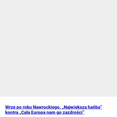
Wrze po roku Nawrockiego. „Największa hańba”
kontra „Cała Europa nam go zazdrości”