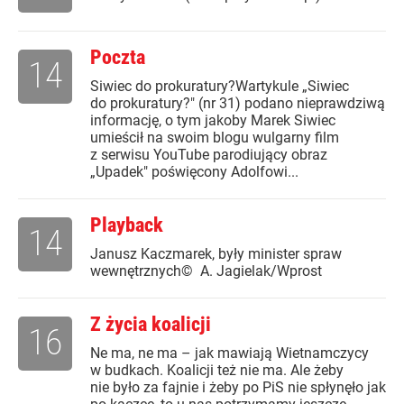
Poczta
14
Siwiec do prokuratury?Wartykule „Siwiec
do prokuratury?" (nr 31) podano nieprawdziwą
informację, o tym jakoby Marek Siwiec
umieścił na swoim blogu wulgarny film
z serwisu YouTube parodiujący obraz
„Upadek" poświęcony Adolfowi...
Playback
14
Janusz Kaczmarek, były minister spraw
wewnętrznych© A. Jagielak/Wprost
Z życia koalicji
16
Ne ma, ne ma – jak mawiają Wietnamczycy
w budkach. Koalicji też nie ma. Ale żeby
nie było za fajnie i żeby po PiS nie spłynęło jak