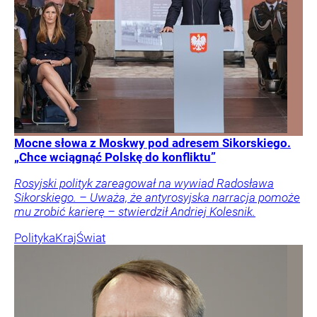
Mocne słowa z Moskwy pod adresem Sikorskiego.
„Chce wciągnąć Polskę do konfliktu”
Rosyjski polityk zareagował na wywiad Radosława
Sikorskiego. – Uważa, że antyrosyjska narracja pomoże
mu zrobić karierę – stwierdził Andriej Kolesnik.
Polityka
Kraj
Świat