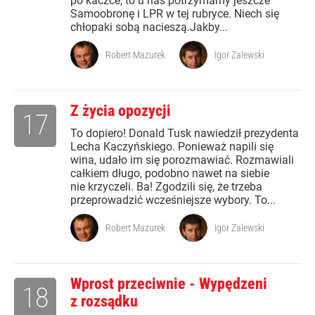
po kaczce, to u nas potrzymamy jeszcze
Samoobronę i LPR w tej rubryce. Niech się
chłopaki sobą nacieszą.Jakby...
Robert Mazurek
Igor Zalewski
Z życia opozycji
17
To dopiero! Donald Tusk nawiedził prezydenta
Lecha Kaczyńskiego. Ponieważ napili się
wina, udało im się porozmawiać. Rozmawiali
całkiem długo, podobno nawet na siebie
nie krzyczeli. Ba! Zgodzili się, że trzeba
przeprowadzić wcześniejsze wybory. To...
Robert Mazurek
Igor Zalewski
Wprost przeciwnie - Wypędzeni
18
z rozsądku