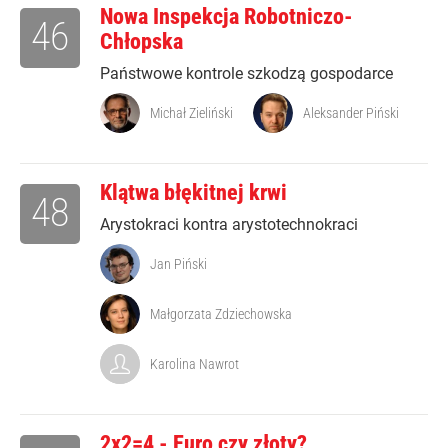
Nowa Inspekcja Robotniczo-
46
Chłopska
Państwowe kontrole szkodzą gospodarce
Michał Zieliński
Aleksander Piński
Klątwa błękitnej krwi
48
Arystokraci kontra arystotechnokraci
Jan Piński
Małgorzata Zdziechowska
Karolina Nawrot
2x2=4 - Euro czy złoty?