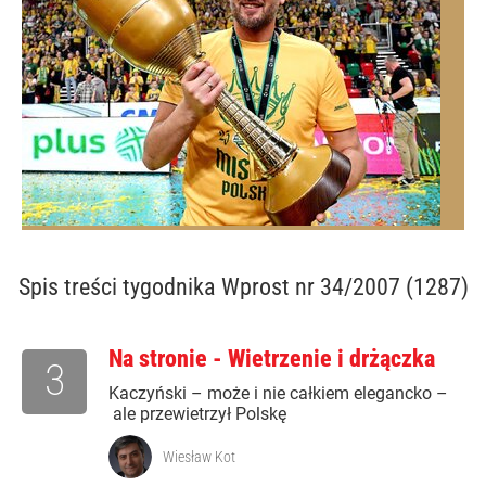
Spis treści
tygodnika Wprost nr 34/2007 (1287)
Na stronie - Wietrzenie i drżączka
3
Kaczyński – może i nie całkiem elegancko –
ale przewietrzył Polskę
Wiesław Kot