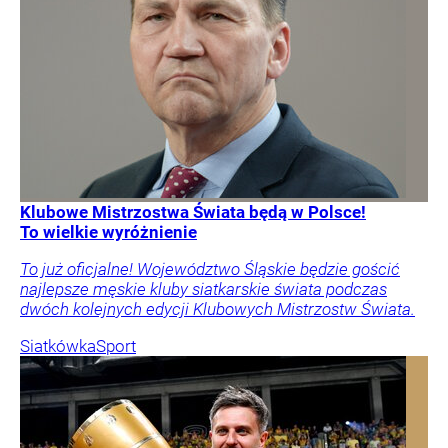
Klubowe Mistrzostwa Świata będą w Polsce!
To wielkie wyróżnienie
To już oficjalne! Województwo Śląskie będzie gościć
najlepsze męskie kluby siatkarskie świata podczas
dwóch kolejnych edycji Klubowych Mistrzostw Świata.
Siatkówka
Sport