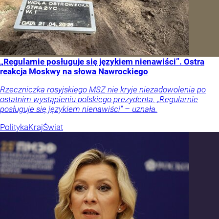
„Regularnie posługuje się językiem nienawiści”. Ostra
reakcja Moskwy na słowa Nawrockiego
Rzeczniczka rosyjskiego MSZ nie kryje niezadowolenia po
ostatnim wystąpieniu polskiego prezydenta. „Regularnie
posługuje się językiem nienawiści” – uznała.
Polityka
Kraj
Świat