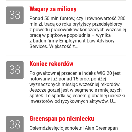
Wagary za miliony
38
Ponad 50 mln funtów, czyli równowartość 280
mln zł, tracą co roku brytyjscy przedsiębiorcy
z powodu pracowników kończących wcześniej
pracę w piątkowe popołudnia – wynika
z badań firmy Employment Law Advisory
Services. Większość z...
Koniec rekordów
38
Po gwałtownej przecenie indeks WIG 20 jest
notowany już ponad 15 proc. poniżej
wyznaczonych miesiąc wcześniej rekordów.
Jeszcze gorzej jest w segmencie mniejszych
spółek. Te spadki są echem globalnej ucieczki
inwestorów od ryzykownych aktywów. U...
Greenspan po niemiecku
38
Osiemdziesięciojednoletni Alan Greenspan