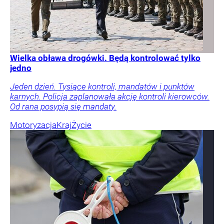
Wielka obława drogówki. Będą kontrolować tylko
jedno
Jeden dzień. Tysiące kontroli, mandatów i punktów
karnych. Policja zaplanowała akcję kontroli kierowców.
Od rana posypią się mandaty.
Motoryzacja
Kraj
Życie