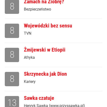
Zamach na Ziobrę?
8
Bezpieczeństwo
Wojewódzki bez sensu
8
TVN
Żmijewski w Etiopii
8
Afryka
Skrzynecka jak Dion
8
Kariery
Sawka czatuje
13
Henryk Sawka (www.przyssawka.pl)