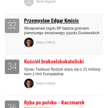
Marek Migalski
Przemysław Edgar Kmicic
32
Wicepremier rządu RP będzie gościem
pierwszego światowego zjazdu Gosiewskich
Wiktor Ferfecki
Kościół brukselskokatolicki
34
Ojciec Tadeusz Rydzyk stara się o 23 miliony
euro z Unii Europejskiej
Wiktor Ferfecki
Ryba po polsku - Kaczmarek
36