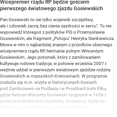
Wicepremier rządu RP będzie gościem
pierwszego światowego zjazdu Gosiewskich
Pan Gosiewski to nie tylko wojennik szczęśliwy,
ale i człowiek zacny, bez cienia zazdrości w sercu". To nie
wypowiedź któregoś z polityków PiS o Przemysławie
Gosiewskim, ale fragment „Potopu" Henryka Sienkiewicza.
Mowa w nim o najbardziej znanym z przodków obecnego
wicepremiera rządu RP, hetmanie polnym Wincentym
Gosiewskim. Jego potomek, który z zamiłowaniem
kultywuje rodowe tradycje, w połowie września 2007 r.
weźmie udział w pierwszym światowym zjeździe rodziny
Gosiewskich w mazurskich Kretowinach. W programie
znalazła się m.in. wizyta w historycznych Gosiach
pod Zambrowem na Podlasiu i w Prostkach koło Ełku,
gdzie hetman Wincenty Gosiewski rozgromił w 1656 r.
armię brandenbursko-szwedzką. Gosiewscy będą też
debatować nad odbudową pomnika hetmana.