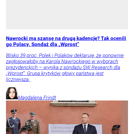
Nawrocki ma szansę na drugą kadencję? Tak ocenili
go Polacy. Sondaż dla „Wprost”
Blisko 39 proc. Polek i Polaków deklaruje, że ponownie
zagłosowałoby na Karola Nawrockiego w wyborach
prezydenckich – wynika z sondażu SW Research dla
„Wprost”. Grupa krytyków głowy państwa jest
liczniejsza.
Magdalena
Frindt