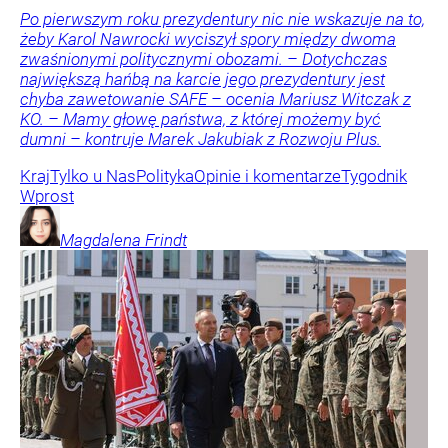
Po pierwszym roku prezydentury nic nie wskazuje na to,
żeby Karol Nawrocki wyciszył spory między dwoma
zwaśnionymi politycznymi obozami. – Dotychczas
największą hańbą na karcie jego prezydentury jest
chyba zawetowanie SAFE – ocenia Mariusz Witczak z
KO. – Mamy głowę państwa, z której możemy być
dumni – kontruje Marek Jakubiak z Rozwoju Plus.
Kraj
Tylko u Nas
Polityka
Opinie i komentarze
Tygodnik
Wprost
Magdalena
Frindt