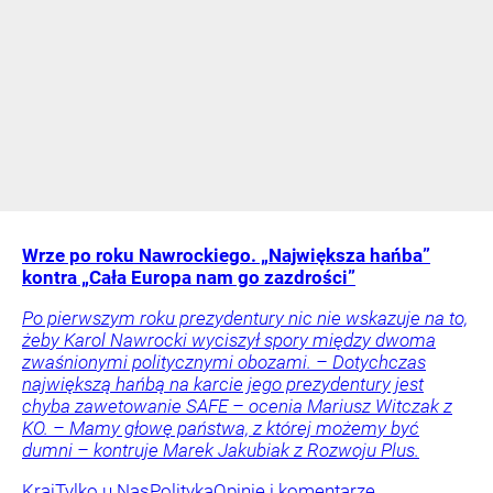
Wrze po roku Nawrockiego. „Największa hańba”
kontra „Cała Europa nam go zazdrości”
Po pierwszym roku prezydentury nic nie wskazuje na to,
żeby Karol Nawrocki wyciszył spory między dwoma
zwaśnionymi politycznymi obozami. – Dotychczas
największą hańbą na karcie jego prezydentury jest
chyba zawetowanie SAFE – ocenia Mariusz Witczak z
KO. – Mamy głowę państwa, z której możemy być
dumni – kontruje Marek Jakubiak z Rozwoju Plus.
Kraj
Tylko u Nas
Polityka
Opinie i komentarze