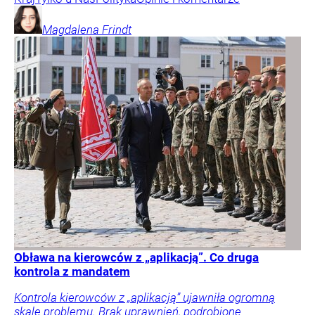
Magdalena
Frindt
Obława na kierowców z „aplikacją”. Co druga
kontrola z mandatem
Kontrola kierowców z „aplikacją” ujawniła ogromną
skalę problemu. Brak uprawnień, podrobione