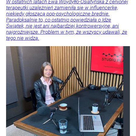
W ostatnich latach Ewa Woydyłło-Osiatyńska z cenionej
terapeutki uzależnień zamieniła się w influencerkę,
niekiedy głoszącą pop-psychologiczne brednie.
Paradoksalnie to, co ostatnio powiedziała o Idze
Świątek, nie jest ani najbardziej kontrowersyjne, ani
najgroźniejsze. Problem w tym, że wszyscy udawali, że
tego nie widzą.