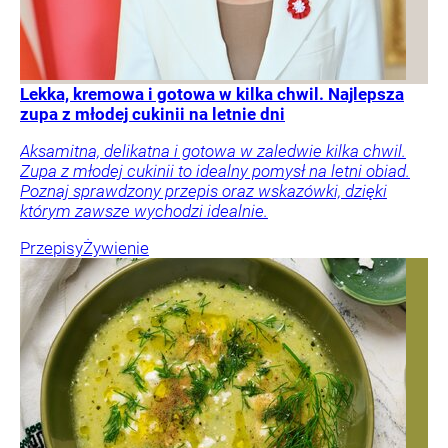
Lekka, kremowa i gotowa w kilka chwil. Najlepsza
zupa z młodej cukinii na letnie dni
Aksamitna, delikatna i gotowa w zaledwie kilka chwil.
Zupa z młodej cukinii to idealny pomysł na letni obiad.
Poznaj sprawdzony przepis oraz wskazówki, dzięki
którym zawsze wychodzi idealnie.
Przepisy
Żywienie