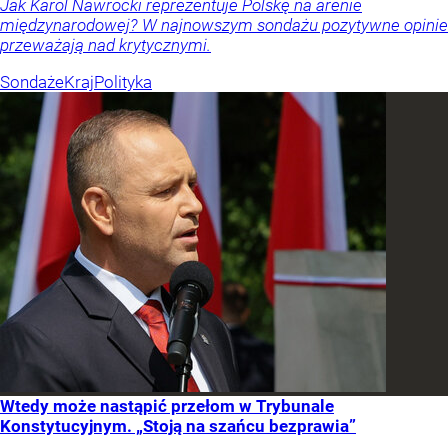
Jak Karol Nawrocki reprezentuje Polskę na arenie
międzynarodowej? W najnowszym sondażu pozytywne opinie
przeważają nad krytycznymi.
Sondaże
Kraj
Polityka
Wtedy może nastąpić przełom w Trybunale
Konstytucyjnym. „Stoją na szańcu bezprawia”