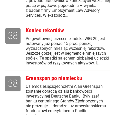
z powodu pracowników kończących wcześniej
pracę w piątkowe popołudnia – wynika
z badań firmy Employment Law Advisory
Services. Większość z...
Koniec rekordów
38
Po gwałtownej przecenie indeks WIG 20 jest
notowany już ponad 15 proc. poniżej
wyznaczonych miesiąc wcześniej rekordów.
Jeszcze gorzej jest w segmencie mniejszych
spółek. Te spadki są echem globalnej ucieczki
inwestorów od ryzykownych aktywów. U...
Greenspan po niemiecku
38
Osiemdziesięciojednoletni Alan Greenspan
zostanie doradcą działu bankowości
inwestycyjnej Deutsche Banku. Były szef
banku centralnego Stanów Zjednoczonych
nie próżnuje – doradza już amerykańskiemu
funduszowi emerytalnemu Pacific