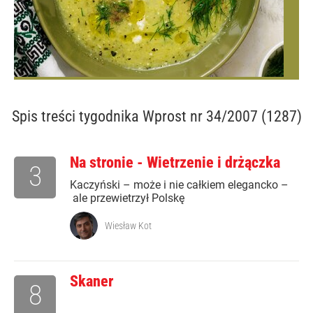
Spis treści
tygodnika Wprost nr 34/2007 (1287)
Na stronie - Wietrzenie i drżączka
3
Kaczyński – może i nie całkiem elegancko –
ale przewietrzył Polskę
Wiesław Kot
Skaner
8