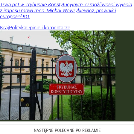
Trwa pat w Trybunale Konstytucyjnym. O możliwości wyjścia
z impasu mówi mec. Michał Wawrykiewicz, prawnik i
europoseł KO.
Kraj
Polityka
Opinie i komentarze