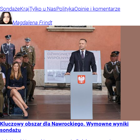
Sondaże
Kraj
Tylko u Nas
Polityka
Opinie i komentarze
Magdalena
Frindt
Kluczowy obszar dla Nawrockiego. Wymowne wyniki
sondażu