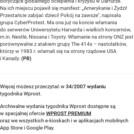
dotyczące globalnego ocieplenia i kryzysu w Darfurze.
Na ich miejscu pojawił się manifest: „Amerykanie i Żydzi!
Przestańcie zabijać dzieci! Pokój na zawsze", napisała
grupa CyberProtest. Ma ona już na koncie włamania
do serwerów Uniwersytetu Harvarda i wielkich koncernów,
m.in. Nestlé, Nissana i Toyoty. Włamanie na strony ONZ jest
porównywalne z atakiem grupy The 414s – nastolatków,
którzy w 1983 r. włamali się na strony rządowe USA
i Kanady.
(PB)
Więcej możesz przeczytać w
34/2007 wydaniu
tygodnika Wprost
.
Archiwalne wydania tygodnika Wprost dostępne są
w specjalnej ofercie
WPROST PREMIUM
oraz we wszystkich e-kioskach i w aplikacjach mobilnych
App Store
i
Google Play
.