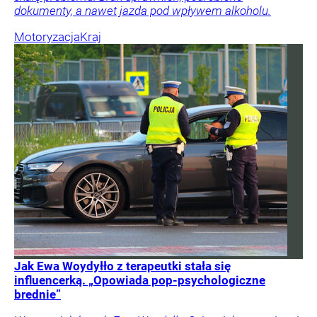
dokumenty, a nawet jazda pod wpływem alkoholu.
Motoryzacja
Kraj
Jak Ewa Woydyłło z terapeutki stała się
influencerką. „Opowiada pop-psychologiczne
brednie”