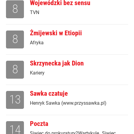
Wojewódzki bez sensu
8
TVN
Żmijewski w Etiopii
8
Afryka
Skrzynecka jak Dion
8
Kariery
Sawka czatuje
13
Henryk Sawka (www.przyssawka.pl)
Poczta
14
Siwiec do prokuratury?Wartykule „Siwiec