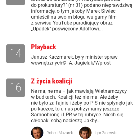
do prokuratury?" (nr 31) podano nieprawdziwą
informację, o tym jakoby Marek Siwiec
umieścił na swoim blogu wulgarny film
z serwisu YouTube parodiujący obraz
„Upadek" poświęcony Adolfowi...
Playback
14
Janusz Kaczmarek, były minister spraw
wewnętrznych© A. Jagielak/Wprost
Z życia koalicji
16
Ne ma, ne ma – jak mawiają Wietnamczycy
w budkach. Koalicji też nie ma. Ale żeby
nie było za fajnie i żeby po PiS nie spłynęło jak
po kaczce, to u nas potrzymamy jeszcze
Samoobronę i LPR w tej rubryce. Niech się
chłopaki sobą nacieszą.Jakby...
Robert Mazurek
Igor Zalewski