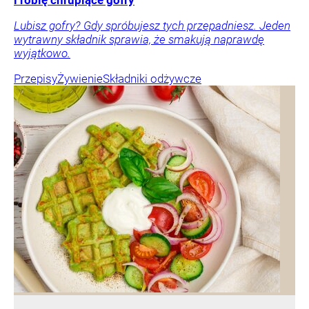
i robię chrupiące gofry
Lubisz gofry? Gdy spróbujesz tych przepadniesz. Jeden
wytrawny składnik sprawia, że smakują naprawdę
wyjątkowo.
Przepisy
Żywienie
Składniki odżywcze