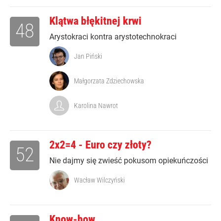
Klątwa błękitnej krwi
48
Arystokraci kontra arystotechnokraci
Jan Piński
Małgorzata Zdziechowska
Karolina Nawrot
2x2=4 - Euro czy złoty?
52
Nie dajmy się zwieść pokusom opiekuńczości
Wacław Wilczyński
Know-how