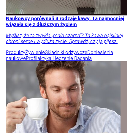
Naukowcy porównali 3 rodzaje kawy. Ta najmocniej
wiązała się z dłuższym życiem
Myślisz, że to zwykła „mała czarna”? Ta kawa najsilniej
chroni serce i wydłuża życie. Sprawdź, czy ją pijesz.
Produkty
Żywienie
Składniki odżywcze
Doniesienia
naukowe
Profilaktyka i leczenie
Badania