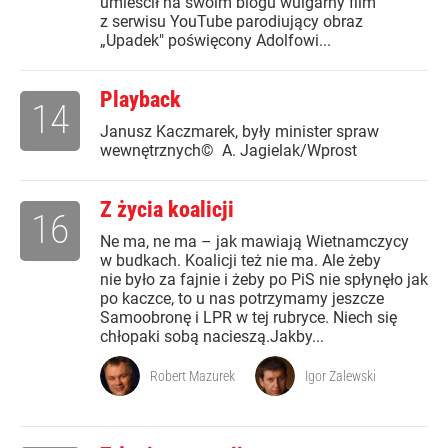
umieścił na swoim blogu wulgarny film
z serwisu YouTube parodiujący obraz
„Upadek" poświęcony Adolfowi...
Playback
14
Janusz Kaczmarek, były minister spraw
wewnętrznych© A. Jagielak/Wprost
Z życia koalicji
16
Ne ma, ne ma – jak mawiają Wietnamczycy
w budkach. Koalicji też nie ma. Ale żeby
nie było za fajnie i żeby po PiS nie spłynęło jak
po kaczce, to u nas potrzymamy jeszcze
Samoobronę i LPR w tej rubryce. Niech się
chłopaki sobą nacieszą.Jakby...
Robert Mazurek
Igor Zalewski