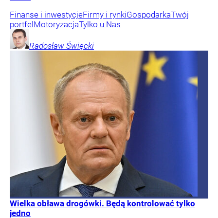
Finanse i inwestycje
Firmy i rynki
Gospodarka
Twój
portfel
Motoryzacja
Tylko u Nas
Radosław
Święcki
Wielka obława drogówki. Będą kontrolować tylko
jedno