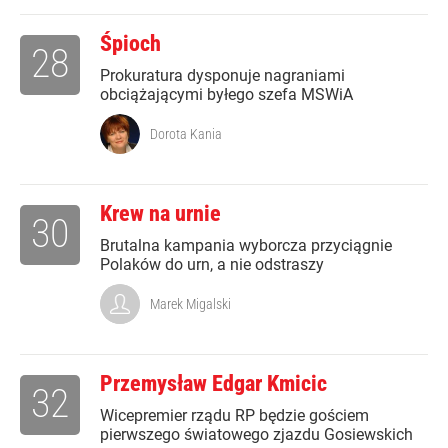
Śpioch
28
Prokuratura dysponuje nagraniami
obciążającymi byłego szefa MSWiA
Dorota Kania
Krew na urnie
30
Brutalna kampania wyborcza przyciągnie
Polaków do urn, a nie odstraszy
Marek Migalski
Przemysław Edgar Kmicic
32
Wicepremier rządu RP będzie gościem
pierwszego światowego zjazdu Gosiewskich