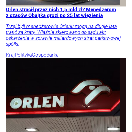
Orlen stracił przez nich 1,5 mld zł? Menedżerom
z czasów Obajtka grozi po 25 lat więzienia
Trzej byli menedżerowie Orlenu mogą na długie lata
trafić za kraty. Właśnie skierowano do sądu akt
oskarżenia w sprawie miliardowych strat państwowej
spółki.
Kraj
Polityka
Gospodarka