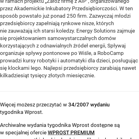
w ramach projektu „Załóż firmę z AIP", organizowanego
przez Akademickie Inkubatory Przedsiębiorczości. W ten
sposób powstało już ponad 250 firm. Zazwyczaj młodzi
przedsiębiorcy zapełniają rynkowe nisze, których
nie zauważają ich starsi koledzy. Energy Solutions zajmuje
się projektowaniem samowystarczalnych domów
korzystających z odnawialnych źródeł energii, Spływaj
organizuje spływy pontonowe po Wiśle, a RoboCamp
prowadzi kursy robotyki i automatyki dla dzieci, posługując
się klockami lego. Najlepsi przedsiębiorcy zarabiają nawet
kilkadziesiąt tysięcy złotych miesięcznie.
Więcej możesz przeczytać w
34/2007 wydaniu
tygodnika Wprost
.
Archiwalne wydania tygodnika Wprost dostępne są
w specjalnej ofercie
WPROST PREMIUM