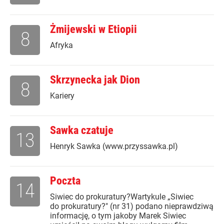
Żmijewski w Etiopii
8
Afryka
Skrzynecka jak Dion
8
Kariery
Sawka czatuje
13
Henryk Sawka (www.przyssawka.pl)
Poczta
14
Siwiec do prokuratury?Wartykule „Siwiec
do prokuratury?" (nr 31) podano nieprawdziwą
informację, o tym jakoby Marek Siwiec