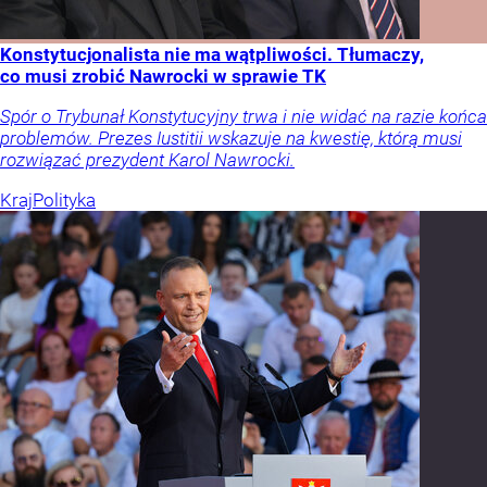
Konstytucjonalista nie ma wątpliwości. Tłumaczy,
co musi zrobić Nawrocki w sprawie TK
Spór o Trybunał Konstytucyjny trwa i nie widać na razie końca
problemów. Prezes Iustitii wskazuje na kwestię, którą musi
rozwiązać prezydent Karol Nawrocki.
Kraj
Polityka