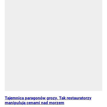
Tajemnica paragonów grozy. Tak restauratorzy
manipulują cenami nad morzem