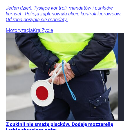
Jeden dzień. Tysiące kontroli, mandatów i punktów
karnych. Policja zaplanowała akcję kontroli kierowców.
Od rana posypią się mandaty.
Motoryzacja
Kraj
Życie
Z cukinii nie smażę placków. Dodaję mozzarellę