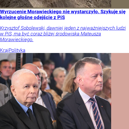
Wyrzucenie Morawieckiego nie wystarczyło. Szykuje się
kolejne głośne odejście z PiS
Krzysztof Sobolewski, dawniej jeden z najważniejszych ludzi
w PiS, ma być coraz bliżej środowiska Mateusza
Morawieckiego.
Kraj
Polityka