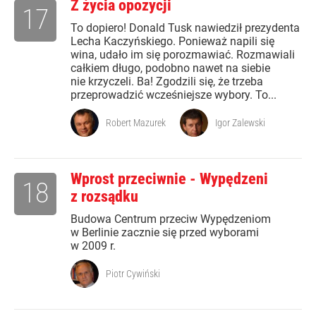
Z życia opozycji
17
To dopiero! Donald Tusk nawiedził prezydenta
Lecha Kaczyńskiego. Ponieważ napili się
wina, udało im się porozmawiać. Rozmawiali
całkiem długo, podobno nawet na siebie
nie krzyczeli. Ba! Zgodzili się, że trzeba
przeprowadzić wcześniejsze wybory. To...
Robert Mazurek
Igor Zalewski
Wprost przeciwnie - Wypędzeni
18
z rozsądku
Budowa Centrum przeciw Wypędzeniom
w Berlinie zacznie się przed wyborami
w 2009 r.
Piotr Cywiński