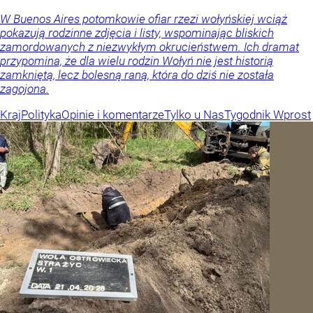
W Buenos Aires potomkowie ofiar rzezi wołyńskiej wciąż
pokazują rodzinne zdjęcia i listy, wspominając bliskich
zamordowanych z niezwykłym okrucieństwem. Ich dramat
przypomina, że dla wielu rodzin Wołyń nie jest historią
zamkniętą, lecz bolesną raną, która do dziś nie została
zagojona.
Kraj
Polityka
Opinie i komentarze
Tylko u Nas
Tygodnik Wprost