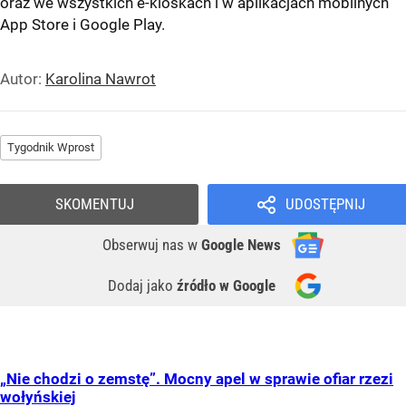
oraz we wszystkich e-kioskach i w aplikacjach mobilnych
App Store
i
Google Play
.
Autor:
Karolina Nawrot
Tygodnik Wprost
SKOMENTUJ
UDOSTĘPNIJ
Obserwuj nas
w
Google News
Dodaj jako
źródło w Google
„Nie chodzi o zemstę”. Mocny apel w sprawie ofiar rzezi
wołyńskiej