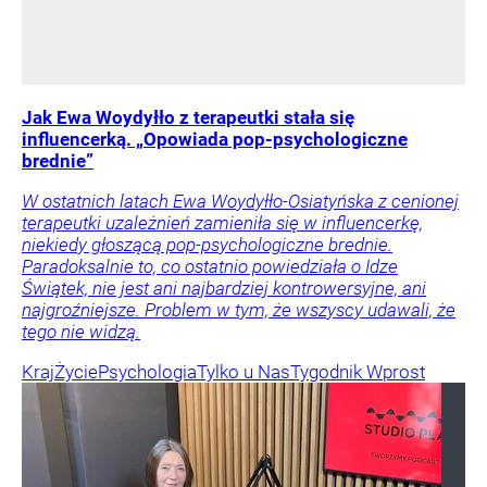
Jak Ewa Woydyłło z terapeutki stała się
influencerką. „Opowiada pop-psychologiczne
brednie”
W ostatnich latach Ewa Woydyłło-Osiatyńska z cenionej
terapeutki uzależnień zamieniła się w influencerkę,
niekiedy głoszącą pop-psychologiczne brednie.
Paradoksalnie to, co ostatnio powiedziała o Idze
Świątek, nie jest ani najbardziej kontrowersyjne, ani
najgroźniejsze. Problem w tym, że wszyscy udawali, że
tego nie widzą.
Kraj
Życie
Psychologia
Tylko u Nas
Tygodnik Wprost