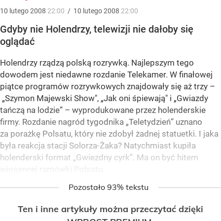
10
lutego
2008
22:00
/
10
lutego
2008
22:00
Gdyby nie Holendrzy, telewizji nie dałoby się
oglądać
Holendrzy rządzą polską rozrywką. Najlepszym tego
dowodem jest niedawne rozdanie Telekamer. W finałowej
piątce programów rozrywkowych znajdowały się aż trzy –
„Szymon Majewski Show", „Jak oni śpiewają" i „Gwiazdy
tańczą na lodzie” – wyprodukowane przez holenderskie
firmy. Rozdanie nagród tygodnika „Teletydzień” uznano
za porażkę Polsatu, który nie zdobył żadnej statuetki. I jaka
była reakcja stacji Solorza-Żaka? Natychmiast kupiła
holenderski format „Gwiezdny cyrk”. Ma on być hitem
wiosennej ramówki Polsatu.
Pozostało 93% tekstu
Ten i inne artykuły można przeczytać dzięki