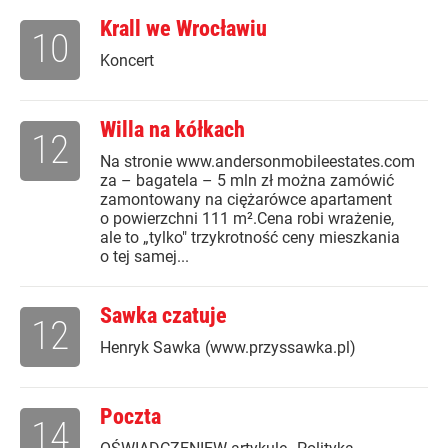
Krall we Wrocławiu
10
Koncert
Willa na kółkach
12
Na stronie www.andersonmobileestates.com
za – bagatela – 5 mln zł można zamówić
zamontowany na ciężarówce apartament
o powierzchni 111 m².Cena robi wrażenie,
ale to „tylko" trzykrotność ceny mieszkania
o tej samej...
Sawka czatuje
12
Henryk Sawka (www.przyssawka.pl)
Poczta
14