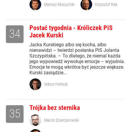
Mariusz Muszyński
Krzysztof Rak
Postać tygodnia - Króliczek PiS
34
Jacek Kurski
Jacka Kurskiego albo się kocha, albo
nienawidzi – twierdzi posłanka PiS Jolanta
Szczypińska. – To dlatego, że niemal każda
jego wypowiedź wywołuje emocje – wyjaśnia.
Emocje te mogą wkrótce być jeszcze większe.
Kurski zasiądzie...
Wiktor Ferfecki
Trójka bez sternika
35
Marcin Dzierżanowski