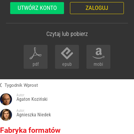
UTWÓRZ KONTO
ZALOGUJ
Czytaj lub pobierz
pdf
epub
mobi
Tygodnik Wprost
Autor:
Agaton Koziński
Autor:
Agnieszka Niedek
Fabryka formatów