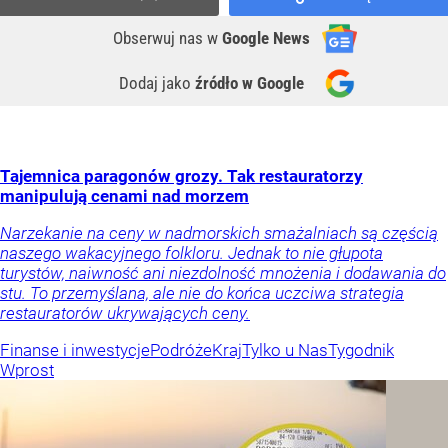
Obserwuj nas
w
Google News
Dodaj jako
źródło w Google
Tajemnica paragonów grozy. Tak restauratorzy
manipulują cenami nad morzem
Narzekanie na ceny w nadmorskich smażalniach są częścią
naszego wakacyjnego folkloru. Jednak to nie głupota
turystów, naiwność ani niezdolność mnożenia i dodawania do
stu. To przemyślana, ale nie do końca uczciwa strategia
restauratorów ukrywających ceny.
Finanse i inwestycje
Podróże
Kraj
Tylko u Nas
Tygodnik
Wprost