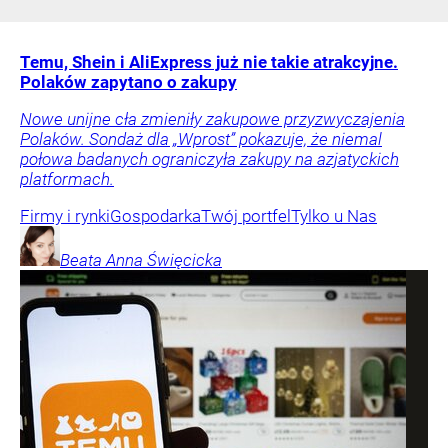
Temu, Shein i AliExpress już nie takie atrakcyjne.
Polaków zapytano o zakupy
Nowe unijne cła zmieniły zakupowe przyzwyczajenia
Polaków. Sondaż dla „Wprost” pokazuje, że niemal
połowa badanych ograniczyła zakupy na azjatyckich
platformach.
Firmy i rynki
Gospodarka
Twój portfel
Tylko u Nas
Beata Anna
Święcicka