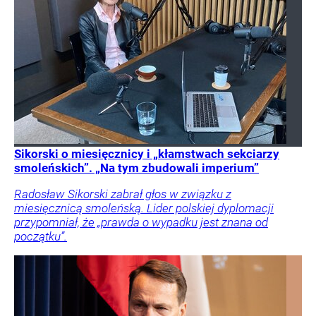
Sikorski o miesięcznicy i „kłamstwach sekciarzy
smoleńskich”. „Na tym zbudowali imperium”
Radosław Sikorski zabrał głos w związku z
miesięcznicą smoleńską. Lider polskiej dyplomacji
przypomniał, że „prawda o wypadku jest znana od
początku”.