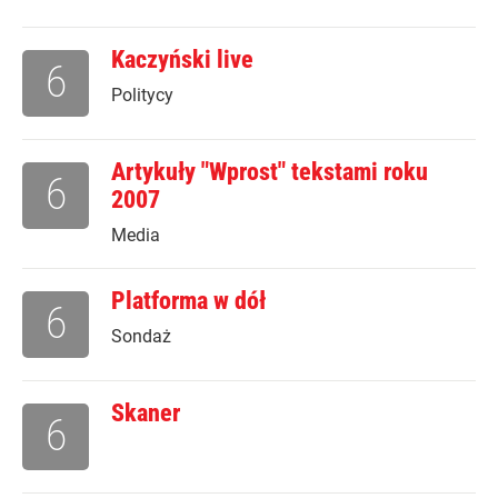
Kaczyński live
6
Politycy
Artykuły "Wprost" tekstami roku
6
2007
Media
Platforma w dół
6
Sondaż
Skaner
6