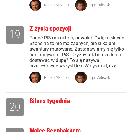
Robert Mazurek
Igor Zalewski
Z życia opozycji
19
Ponoć PiS ma ochotę odwołać Ćwiąkalskiego.
Szans na to nie ma żadnych, ale kilka dni
awantury murowane. Zastanawiamy się tylko
nad motywami PiS. Czyżby tak bardzo lubili
dostawać w dupę? To się nazywa
przelicytować wszystkich. W dyskusji, czy...
Robert Mazurek
Igor Zalewski
Bilans tygodnia
20
Walec Beenhakkera