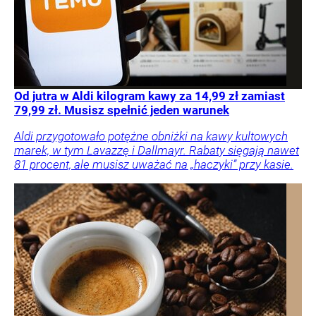
Od jutra w Aldi kilogram kawy za 14,99 zł zamiast
79,99 zł. Musisz spełnić jeden warunek
Aldi przygotowało potężne obniżki na kawy kultowych
marek, w tym Lavazzę i Dallmayr. Rabaty sięgają nawet
81 procent, ale musisz uważać na „haczyki” przy kasie.