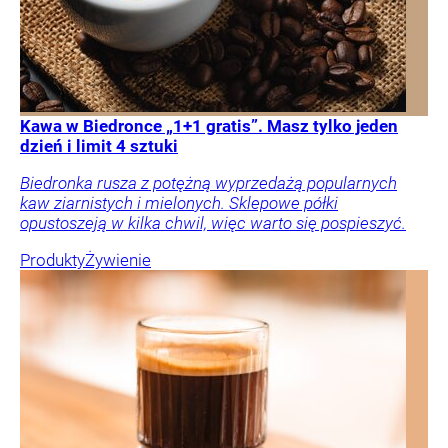
Kawa w Biedronce „1+1 gratis”. Masz tylko jeden
dzień i limit 4 sztuki
Biedronka rusza z potężną wyprzedażą popularnych
kaw ziarnistych i mielonych. Sklepowe półki
opustoszeją w kilka chwil, więc warto się pospieszyć.
Produkty
Żywienie