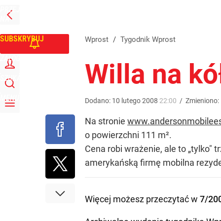
PRZEJDŹ
Udostępnij
0
Skomentuj
NA
WPROST
STRONĘ
GŁÓWNĄ
SUBSKRYBUJ
Wprost
/
Tygodnik Wprost
ZALOGUJ
Willa na k
SZUKAJ
MENU
Dodano:
10
lutego
2008
22:00
/
Zmieniono:
Na stronie
www.andersonmobilees
o powierzchni 111 m².
Cena robi wrażenie, ale to „tylko
amerykańską firmę mobilna rezydencj
Więcej możesz przeczytać w
7/20