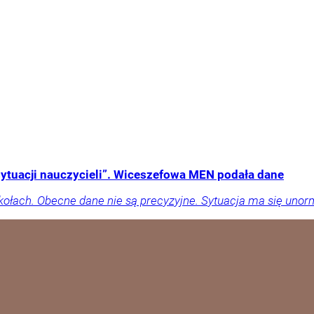
sytuacji nauczycieli”. Wiceszefowa MEN podała dane
kołach. Obecne dane nie są precyzyjne. Sytuacja ma się uno