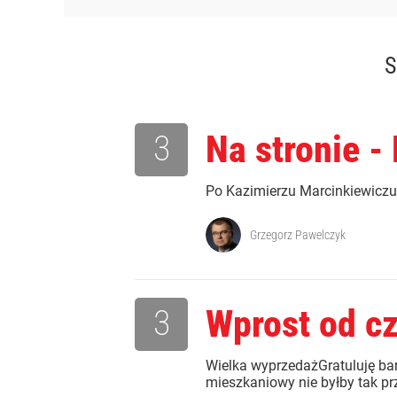
S
3
Na stronie -
Po Kazimierzu Marcinkiewiczu
Grzegorz Pawelczyk
3
Wprost od c
Wielka wyprzedażGratuluję bar
mieszkaniowy nie byłby tak prz