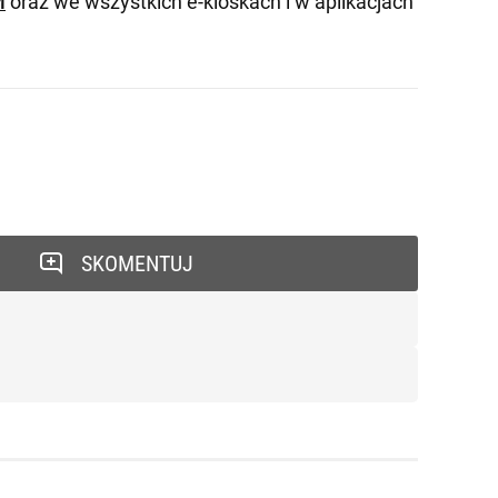
M
oraz we wszystkich e-kioskach i w aplikacjach
SKOMENTUJ