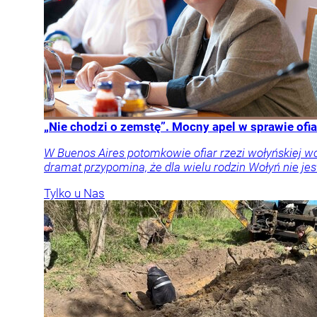
„Nie chodzi o zemstę”. Mocny apel w sprawie ofia
W Buenos Aires potomkowie ofiar rzezi wołyńskiej w
dramat przypomina, że dla wielu rodzin Wołyń nie jest
Tylko u Nas