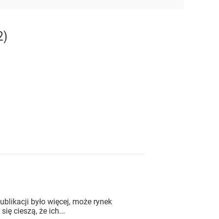
2)
blikacji było więcej, może rynek
ię cieszą, że ich...