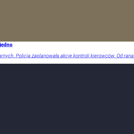
 jedno
arnych. Policja zaplanowała akcję kontroli kierowców. Od rana