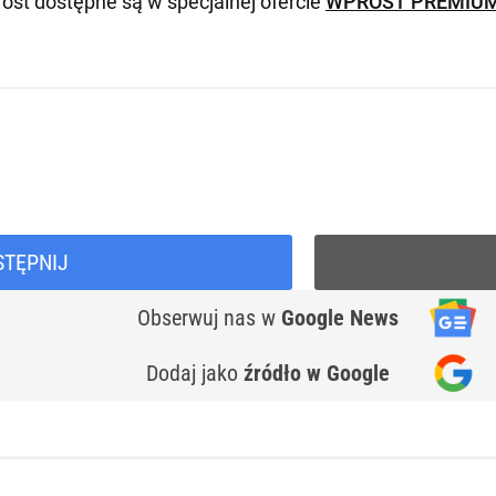
ost dostępne są w specjalnej ofercie
WPROST PREMIU
STĘPNIJ
Obserwuj nas
w
Google News
Dodaj jako
źródło w Google