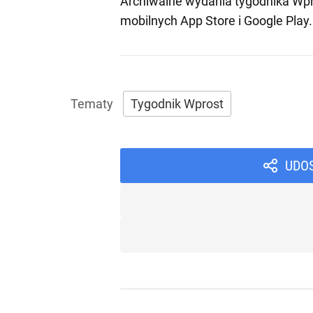
Archiwalne wydania tygodnika Wpr
mobilnych
App Store
i
Google Play
.
Tygodnik Wprost
UDO