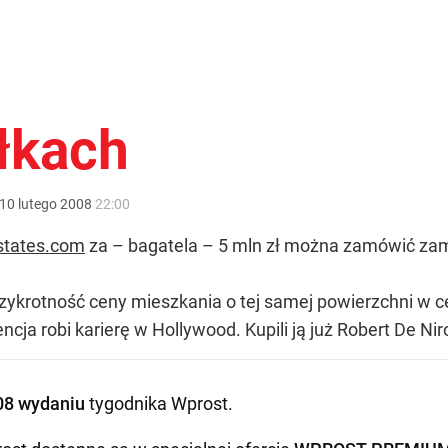
ółkach
10
lutego
2008
22:00
tates.com
za – bagatela – 5 mln zł można zamówić z
" trzykrotność ceny mieszkania o tej samej powierzchni 
a robi karierę w Hollywood. Kupili ją już Robert De Niro,
08 wydaniu
tygodnika Wprost
.