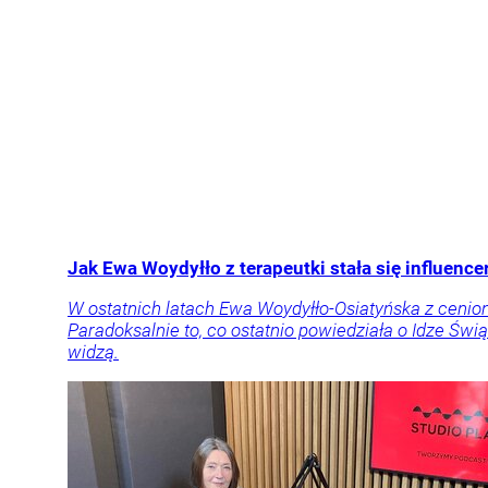
Jak Ewa Woydyłło z terapeutki stała się influen
W ostatnich latach Ewa Woydyłło-Osiatyńska z cenione
Paradoksalnie to, co ostatnio powiedziała o Idze Świą
widzą.