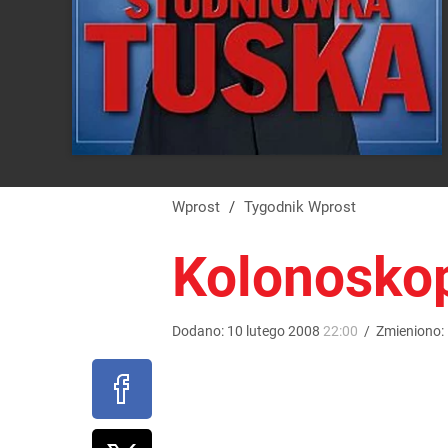
Wprost
/
Tygodnik Wprost
Kolonoskop
Dodano:
10
lutego
2008
22:00
/
Zmieniono: