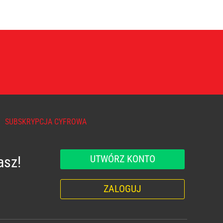
SUBSKRYPCJA CYFROWA
UTWÓRZ KONTO
asz!
ZALOGUJ