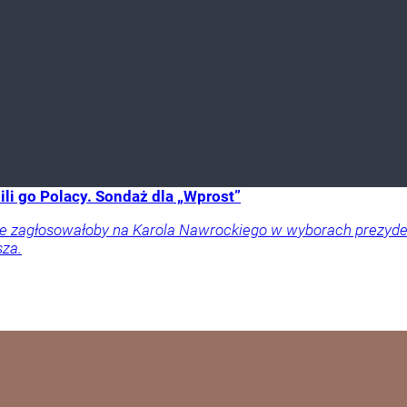
li go Polacy. Sondaż dla „Wprost”
ownie zagłosowałoby na Karola Nawrockiego w wyborach prezy
sza.