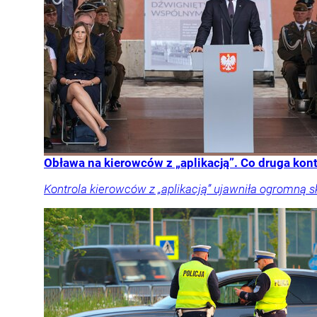
Obława na kierowców z „aplikacją”. Co druga kon
Kontrola kierowców z „aplikacją” ujawniła ogromną 