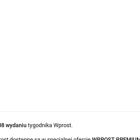
08 wydaniu
tygodnika Wprost
.
ost dostępne są w specjalnej ofercie
WPROST PREMIU