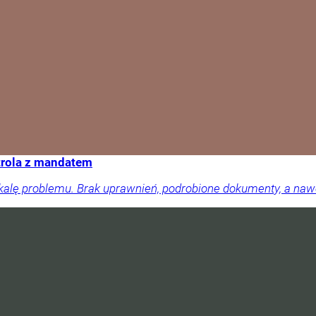
trola z mandatem
skalę problemu. Brak uprawnień, podrobione dokumenty, a na