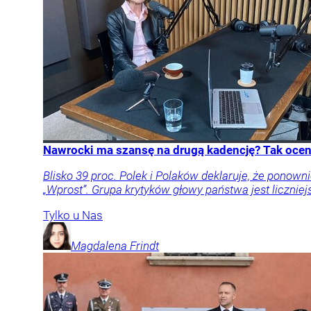
Nawrocki ma szansę na drugą kadencję? Tak oceni
Blisko 39 proc. Polek i Polaków deklaruje, że pon
„Wprost”. Grupa krytyków głowy państwa jest liczniej
Tylko u Nas
Magdalena
Frindt