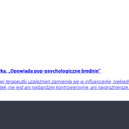
cerką. „Opowiada pop-psychologiczne brednie”
j terapeutki uzależnień zamieniła się w influencerkę, niekie
tek, nie jest ani najbardziej kontrowersyjne, ani najgroźniejs