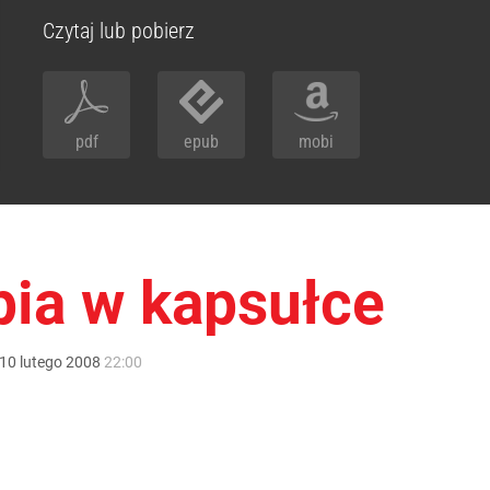
Czytaj lub pobierz
pdf
epub
mobi
ia w kapsułce
10
lutego
2008
22:00