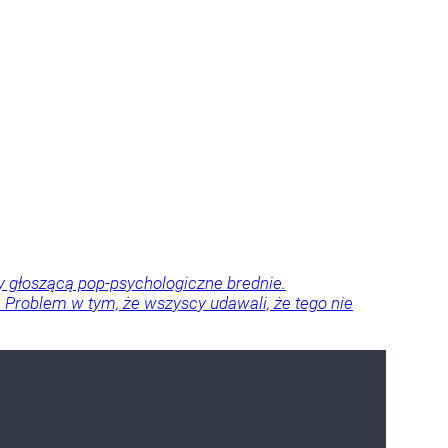
dy głoszącą pop-psychologiczne brednie.
ze. Problem w tym, że wszyscy udawali, że tego nie