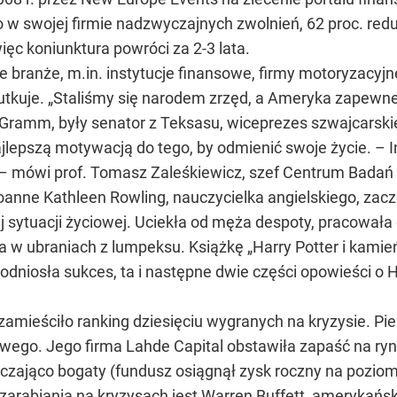
w swojej firmie nadzwyczajnych zwolnień, 62 proc. redu
ięc koniunktura powróci za 2-3 lata.
re branże, m.in. instytucje finansowe, firmy motoryzacyj
kuje. „Staliśmy się narodem zrzęd, a Ameryka zapewne 
l Gramm, były senator z Teksasu, wiceprezes szwajcars
jlepszą motywacją do tego, by odmienić swoje życie. – I
a – mówi prof. Tomasz Zaleśkiewicz, szef Centrum Bad
oanne Kathleen Rowling, nauczycielka angielskiego, zac
zej sytuacji życiowej. Uciekła od męża despoty, pracowa
ła w ubraniach z lumpeksu. Książkę „Harry Potter i kami
odniosła sukces, ta i następne dwie części opowieści o 
zamieściło ranking dziesięciu wygranych na kryzysie. P
gowego. Jego firma Lahde Capital obstawiła zapaść na r
arczająco bogaty (fundusz osiągnął zysk roczny na poziom
arabiania na kryzysach jest Warren Buffett, amerykański