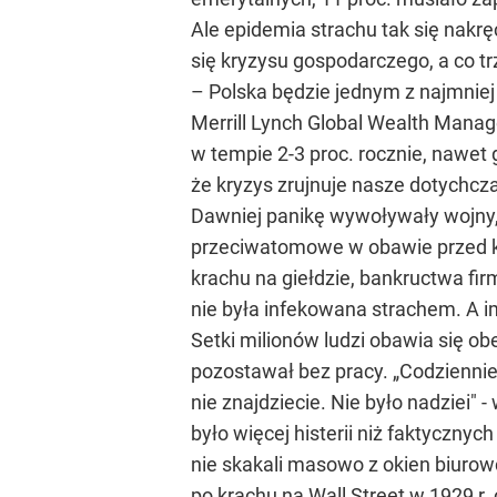
Ale epidemia strachu tak się nakrę
się kryzysu gospodarczego, a co trz
– Polska będzie jednym z najmnie
Merrill Lynch Global Wealth Manag
w tempie 2-3 proc. rocznie, nawet
że kryzys zrujnuje nasze dotychcza
Dawniej panikę wywoływały wojny, 
przeciwatomowe w obawie przed ko
krachu na giełdzie, bankructwa fir
nie była infekowana strachem. A im
Setki milionów ludzi obawia się o
pozostawał bez pracy. „Codziennie
nie znajdziecie. Nie było nadziei"
było więcej histerii niż faktycznyc
nie skakali masowo z okien biurow
po krachu na Wall Street w 1929 r. 