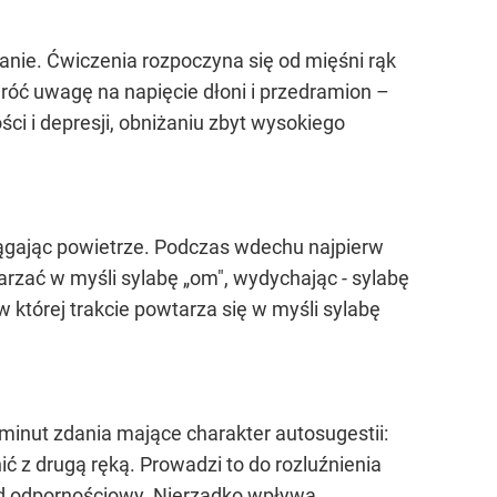
anie. Ćwiczenia rozpoczyna się od mięśni rąk
wróć uwagę na napięcie dłoni i przedramion –
i i depresji, obniżaniu zbyt wysokiego
iągając powietrze. Podczas wdechu najpierw
arzać w myśli sylabę „om", wydychając - sylabę
której trakcie powtarza się w myśli sylabę
 minut zdania mające charakter autosugestii:
ić z drugą ręką. Prowadzi to do rozluźnienia
ad odpornościowy. Nierzadko wpływa