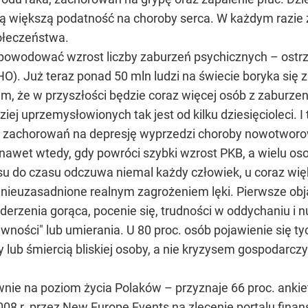
ją większą podatność na choroby serca. W każdym razie
ołeczeństwa.
powodować wzrost liczby zaburzeń psychicznych – ostrz
O). Już teraz ponad 50 mln ludzi na świecie boryka się 
, że w przyszłości będzie coraz więcej osób z zaburzen
ziej uprzemysłowionych tak jest od kilku dziesięcioleci. 
ba zachorowań na depresję wyprzedzi choroby nowotworow
ę nawet wtedy, gdy powróci szybki wzrost PKB, a wielu o
zasu do czasu odczuwa niemal każdy człowiek, u coraz wię
nieuzasadnione realnym zagrożeniem lęki. Pierwsze obja
derzenia gorąca, pocenie się, trudności w oddychaniu i n
ności" lub umierania. U 80 proc. osób pojawienie się tyc
 lub śmiercią bliskiej osoby, a nie kryzysem gospodar
wnie na poziom życia Polaków – przyznaje 66 proc. ank
8 r. przez New Europe Events na zlecenie portalu fina