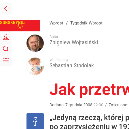
PRZEJDŹ
Udostępnij
4
Skomentuj
NA
WPROST
STRONĘ
GŁÓWNĄ
SUBSKRYBUJ
Wprost
/
Tygodnik Wprost
ZALOGUJ
Autor:
Zbigniew Wojtasiński
SZUKAJ
MENU
Współpraca:
Sebastian Stodolak
Jak przetr
Dodano:
7
grudnia
2008
22:00
/
Zmieniono:
„Jedyną rzeczą, której 
po zaprzysiężeniu w 193