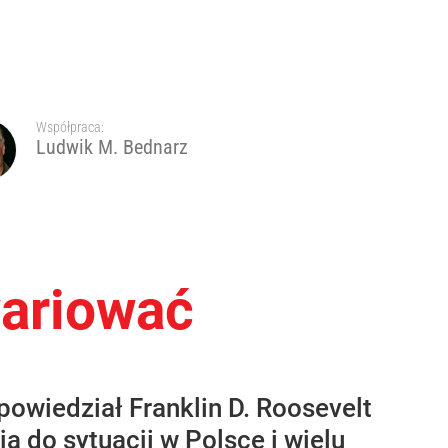
Współpraca:
Ludwik M. Bednarz
wariować
powiedział Franklin D. Roosevelt
ą do sytuacji w Polsce i wielu