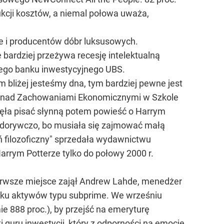
kcji kosztów, a niemal połowa uważa,
ne i producentów dóbr luksusowych.
bardziej przeżywa recesję intelektualną
kiego banku inwestycyjnego UBS.
m bliżej jesteśmy dna, tym bardziej pewne jest
ań nad Zachowaniami Ekonomicznymi w Szkole
zęła pisać słynną potem powieść o Harrym
ła dorywczo, bo musiała się zajmować małą
eń filozoficzny" sprzedała wydawnictwu
Harrym Potterze tylko do połowy 2000 r.
ierwsze miejsce zajął Andrew Lahde, menedżer
ynku aktywów typu subprime. We wrześniu
ie 888 proc.), by przejść na emeryturę
 guru inwestycji, który z odporności na emocje