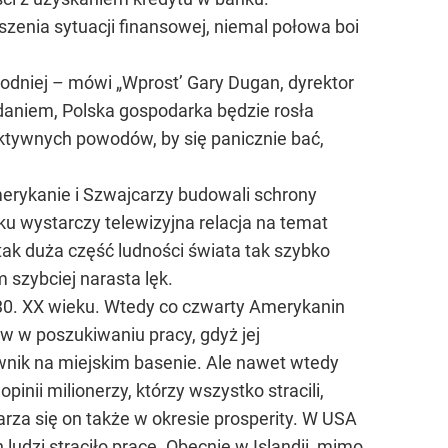
szenia sytuacji finansowej, niemal połowa boi
odniej – mówi „Wprost’ Gary Dugan, dyrektor
daniem, Polska gospodarka będzie rosła
ektywnych powodów, by się panicznie bać,
merykanie i Szwajcarzy budowali schrony
 wystarczy telewizyjna relacja na temat
 tak duża część ludności świata tak szybko
 szybciej narasta lęk.
 30. XX wieku. Wtedy co czwarty Amerykanin
w w poszukiwaniu pracy, gdyż jej
townik na miejskim basenie. Ale nawet wtedy
inii milionerzy, którzy wszystko stracili,
rza się on także w okresie prosperity. W USA
 ludzi straciło pracę. Obecnie w Islandii, mimo