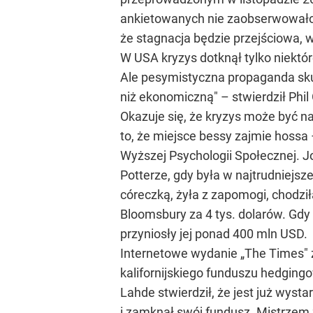
ankietowanych nie zaobserwowało 
że stagnacja będzie przejściowa, w
W USA kryzys dotknął tylko niektó
Ale pesymistyczna propaganda skut
niż ekonomiczną" – stwierdził Phi
Okazuje się, że kryzys może być na
to, że miejsce bessy zajmie hoss
Wyższej Psychologii Społecznej. J
Potterze, gdy była w najtrudniejs
córeczką, żyła z zapomogi, chodzi
Bloomsbury za 4 tys. dolarów. Gdy 
przyniosły jej ponad 400 mln USD.
Internetowe wydanie „The Times" 
kalifornijskiego funduszu hedgin
Lahde stwierdził, że jest już wyst
i zamknął swój fundusz. Mistrzem z