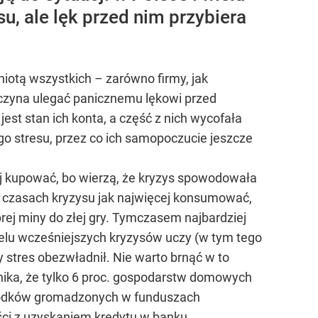
u, ale lęk przed nim przybiera
gniotą wszystkich – zarówno firmy, jak
zaczyna ulegać panicznemu lękowi przed
jest stan ich konta, a część z nich wycofała
o stresu, przez co ich samopoczucie jeszcze
ej kupować, bo wierzą, że kryzys spowodowała
 czasach kryzysu jak najwięcej konsumować,
rej miny do złej gry. Tymczasem najbardziej
ielu wcześniejszych kryzysów uczy (w tym tego
y stres obezwładnił. Nie warto brnąć w to
ika, że tylko 6 proc. gospodarstw domowych
i środków gromadzonych w funduszach
ości z uzyskaniem kredytu w banku.