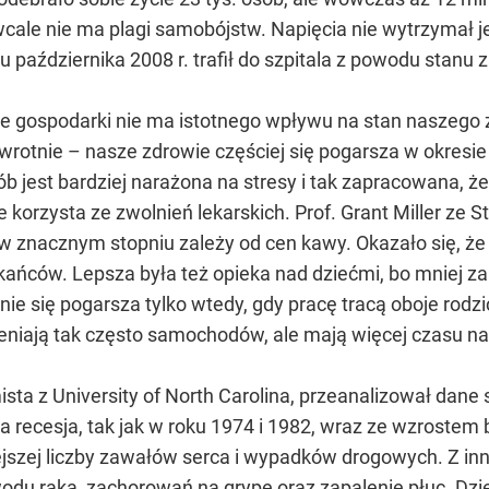
le nie ma plagi samobójstw. Napięcia nie wytrzymał jedy
 października 2008 r. trafił do szpitala z powodu stanu
ie gospodarki nie ma istotnego wpływu na stan naszeg
odwrotnie – nasze zdrowie częściej się pogarsza w okres
b jest bardziej narażona na stresy i tak zapracowana, że
 korzysta ze zwolnień lekarskich. Prof. Grant Miller ze S
 w znacznym stopniu zależy od cen kawy. Okazało się, ż
zkańców. Lepsza była też opieka nad dziećmi, bo mniej z
nie się pogarsza tylko wtedy, gdy pracę tracą oboje rod
mieniają tak często samochodów, ale mają więcej czasu na
sta z University of North Carolina, przeanalizował dane 
a recesja, tak jak w roku 1974 i 1982, wraz ze wzrostem 
ejszej liczby zawałów serca i wypadków drogowych. Z in
odu raka, zachorowań na grypę oraz zapalenie płuc. Dzie