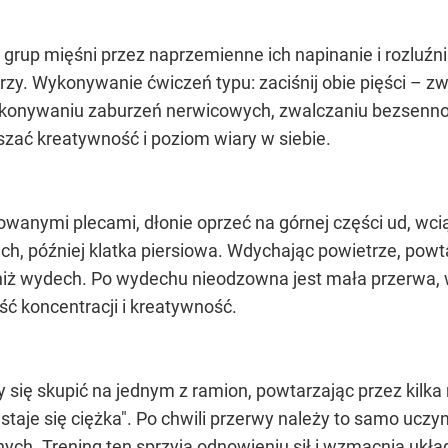
 grup mięśni przez naprzemienne ich napinanie i rozluźni
arzy. Wykonywanie ćwiczeń typu: zaciśnij obie pięści – z
konywaniu zaburzeń nerwicowych, zwalczaniu bezsennośc
zać kreatywność i poziom wiary w siebie.
wanymi plecami, dłonie oprzeć na górnej części ud, wc
ch, później klatka piersiowa. Wdychając powietrze, powt
niż wydech. Po wydechu nieodzowna jest mała przerwa, w 
ć koncentracji i kreatywność.
 się skupić na jednym z ramion, powtarzając przez kilka
staje się ciężka". Po chwili przerwy należy to samo uczyn
ych. Trening ten sprzyja odnowieniu sił i wzmacnia ukł