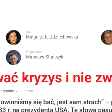
Autor:
Małgorzata Zdziechowska
Współpraca:
Mirosław Stańczyk
wać kryzys i nie z
7
grudnia
2008
22:00
powinniśmy się bać, jest sam strach” – 
3 r. na prezydenta USA. Te słowa pasuj