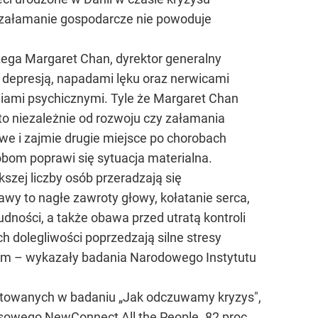
 załamanie gospodarcze nie powoduje
ega Margaret Chan, dyrektor generalny
z depresją, napadami lęku oraz nerwicami
iami psychicznymi. Tyle że Margaret Chan
I to niezależnie od rozwoju czy załamania
e i zajmie drugie miejsce po chorobach
sobom poprawi się sytuacja materialna.
kszej liczby osób przeradzają się
wy to nagłe zawroty głowy, kołatanie serca,
udności, a także obawa przed utratą kontroli
h dolegliwości poprzedzają silne stresy
czym – wykazały badania Narodowego Instytutu
ietowanych w badaniu „Jak odczuwamy kryzys",
nsowego NewConnect All the People. 82 proc.