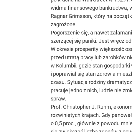
widma finansowego bankructwa, wca
Ragnar Grimsson, który na początku
zagrożone.
Pogorszenie się, a nawet załaman
szerzącej się paniki. Jest wręcz 
W okresie prosperity większość osó
przed utratą pracy lub zarobków nie
w Kolumbii, gdzie stan gospodarki
i poprawiał się stan zdrowia mies
czasu. Sytuacja rodziny dramatycz
pracuje jedno z nich, ludzie nie z
spraw.
Prof. Christopher J. Ruhm, ekonomi
rozwiniętych krajach. Gdy panował
o 0,5 proc., głównie z powodu mni
się zwiększać liczba zgonów z pow