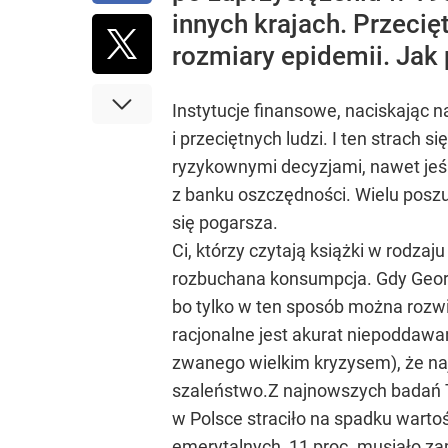
innych krajach. Przecię
rozmiary epidemii. Jak 
Instytucje finansowe, naciskając na
i przeciętnych ludzi. I ten strach
ryzykownymi decyzjami, nawet jeśli 
z banku oszczędności. Wielu posz
się pogarsza.
Ci, którzy czytają książki w rodz
rozbuchana konsumpcja. Gdy Geor
bo tylko w ten sposób można rozwi
racjonalne jest akurat niepoddawa
zwanego wielkim kryzysem), że najg
szaleństwo.Z najnowszych badań 
w Polsce straciło na spadku warto
emerytalnych, 11 proc. musiało zap