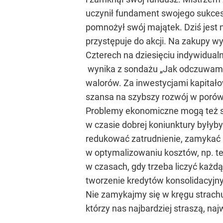
uczynił fundament swojego sukcesu
pomnożył swój majątek. Dziś jest 
przystępuje do akcji. Na zakupy wy
Czterech na dziesięciu indywidual
wynika z sondażu „Jak odczuwamy k
walorów. Za inwestycjami kapitało
szansa na szybszy rozwój w porów
Problemy ekonomiczne mogą też spr
w czasie dobrej koniunktury byłyb
redukować zatrudnienie, zamykać ni
w optymalizowaniu kosztów, np. tel
w czasach, gdy trzeba liczyć każdą
tworzenie kredytów konsolidacyjny
Nie zamykajmy się w kręgu strachu
którzy nas najbardziej straszą, naj