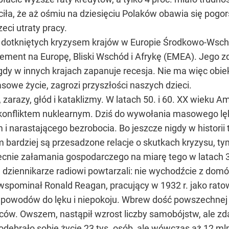
ciła, że aż ośmiu na dziesięciu Polaków obawia się pogor
eci utraty pracy.
j dotkniętych kryzysem krajów w Europie Środkowo-Wsch
ement na Europę, Bliski Wschód i Afrykę (EMEA). Jego z
 gdy w innych krajach zapanuje recesja. Nie ma więc obi
sowe życie, zagrozi przyszłości naszych dzieci.
zarazy, głód i kataklizmy. W latach 50. i 60. XX wieku A
nfliktem nuklearnym. Dziś do wywołania masowego lęku
m i narastającego bezrobocia. Bo jeszcze nigdy w historii
 bardziej są przesadzone relacje o skutkach kryzysu, tym
becnie załamania gospodarczego na miarę tego w latach
 dziennikarze radiowi powtarzali: nie wychodźcie z domó
 - wspominał Ronald Reagan, pracujący w 1932 r. jako ra
h powodów do lęku i niepokoju. Wbrew dość powszechnej op
ców. Owszem, nastąpił wzrost liczby samobójstw, ale zda
odebrało sobie życie 23 tys. osób, ale wówczas aż 12 mln