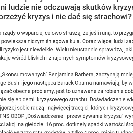
tni ludzie nie odczuwają skutków kryzys
przeżyć kryzys i nie dać się strachowi?
 rządy o wsparcie, celowo straszą, że jeśli runą, to przy
 się powiększa niczym śniegowa kula. Coraz więcej ludzi 
ryzyko jest niewielkie. Wielu nieustannie sprawdza, jaki 
ukuje wśród bliskich i znajomych symptomów kryzysoweg
aju „Skonsumowanych" Benjamina Barbera, zaczynają mni
ge Bush i jego następca Barack Obama namawiają, by w
ązać obecne problemy, jest to uznawane za robienie dob
nie się epidemii kryzysowego strachu. Doświadczenie w
orzej sobie radzą i najwięcej tracą ci, których kryzysow
TNS OBOP „Doświadczenie i przewidywanie kryzysu" wyn
ści akcji na giełdzie. 16 proc. dotknęły spadki wartośc
łacić wyższe raty kredytów, a tylko 4 proc. miało trudn