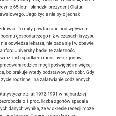
nie 65-letni islandzki prezydent Ólafur
 zawałowego. Jego życie nie było jednak
o zdrowia. To mity powtarzane pod wpływem
ie boomu gospodarczego niż w czasach kryzysu.
 nie odwiedza lekarza, nie bada się i w obawie
tanford University badał te zależności
e wraz z ich spadkiem mniej było zgonów
apracowani rodzice mogli poświęcić im więcej
zice, bo brakuje wtedy podstawowych dóbr. Gdy
 życie rodzinne i na załatwianie codziennych
statystyczne z lat 1972-1991 w najbardziej
bezrobocia o 1 proc. liczba zgonów spadała
nych danych wynika, że w okresie recesji może
ci urodzone w Danii w czasie kryzysu