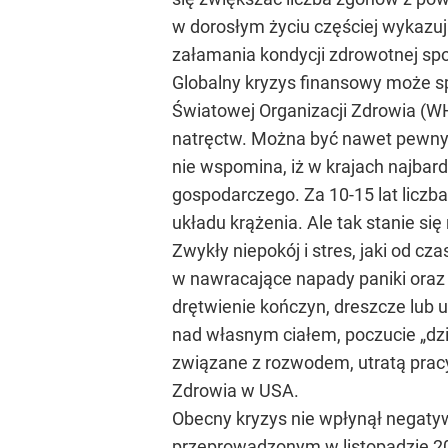
w dorosłym życiu częściej wykazu
załamania kondycji zdrowotnej sp
Globalny kryzys finansowy może s
Światowej Organizacji Zdrowia (WH
natręctw. Można być nawet pewnym
nie wspomina, iż w krajach najbard
gospodarczego. Za 10-15 lat licz
układu krążenia. Ale tak stanie si
Zwykły niepokój i stres, jaki od c
w nawracające napady paniki oraz 
drętwienie kończyn, dreszcze lub u
nad własnym ciałem, poczucie „dziw
związane z rozwodem, utratą pracy
Zdrowia w USA.
Obecny kryzys nie wpłynął negaty
przeprowadzonym w listopadzie 200