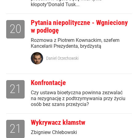
kłopoty"Donald Tusk...
Pytania niepolityczne - Wgnieciony
20
w podłogę
Rozmowa z Piotrem Kownackim, szefem
Kancelarii Prezydenta, brydżystą
Daniel Orzechowski
Konfrontacje
21
Czy ustawa bioetyczna powinna zezwalać
na rezygnację z podtrzymywania przy życiu
osób bez szans przeżycia?
Wykrywacz kłamstw
21
Zbigniew Chlebowski