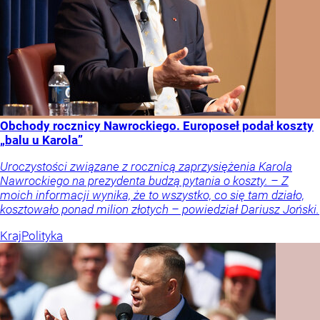
Obchody rocznicy Nawrockiego. Europoseł podał koszty
„balu u Karola”
Uroczystości związane z rocznicą zaprzysiężenia Karola
Nawrockiego na prezydenta budzą pytania o koszty. – Z
moich informacji wynika, że to wszystko, co się tam działo,
kosztowało ponad milion złotych – powiedział Dariusz Joński.
Kraj
Polityka