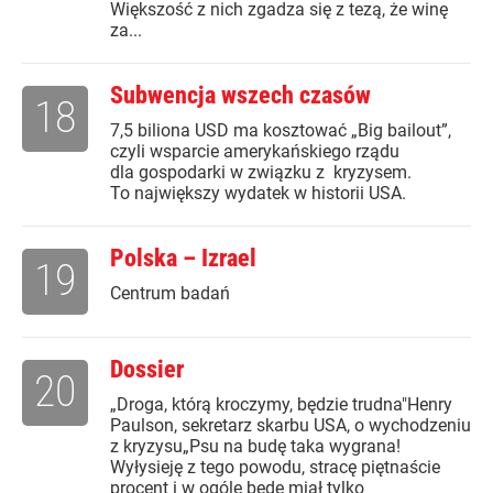
Większość z nich zgadza się z tezą, że winę
za...
Subwencja wszech czasów
18
7,5 biliona USD ma kosztować „Big bailout”,
czyli wsparcie amerykańskiego rządu
dla gospodarki w związku z kryzysem.
To największy wydatek w historii USA.
Polska – Izrael
19
Centrum badań
Dossier
20
„Droga, którą kroczymy, będzie trudna"Henry
Paulson, sekretarz skarbu USA, o wychodzeniu
z kryzysu„Psu na budę taka wygrana!
Wyłysieję z tego powodu, stracę piętnaście
procent i w ogóle będę miał tylko