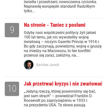
światła i przestrzeni; nowoczesna czcionka.
Naprawdę europejski standard! Radziłbym
tylko...
Na stronie - Taniec z posłami
9
Gdyby nasi współcześni politycy żyli jakieś
100 lat temu, jak nic wywołaliby wojnę
światową – niczym Gawriło Princip w 1914 r.
Bo gdy zaczynają, powiedzmy, wojnę o gruszę
na miedzy na Mazowszu, to ten konflikt
przenosi się zaraz, załóżmy, na...
Stanisław Janecki
Jak przetrwać kryzys i nie zwariować
10
„Jedyną rzeczą, której powinniśmy się bać,
jest sam strach” – powiedział Franklin D.
Roosevelt po zaprzysiężeniu w 1933 r.
na prezydenta USA. Te słowa pasują