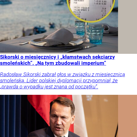
Sikorski o miesięcznicy i „kłamstwach sekciarzy
smoleńskich”. „Na tym zbudowali imperium”
Radosław Sikorski zabrał głos w związku z miesięcznicą
smoleńską. Lider polskiej dyplomacji przypomniał, że
„prawda o wypadku jest znana od początku”.