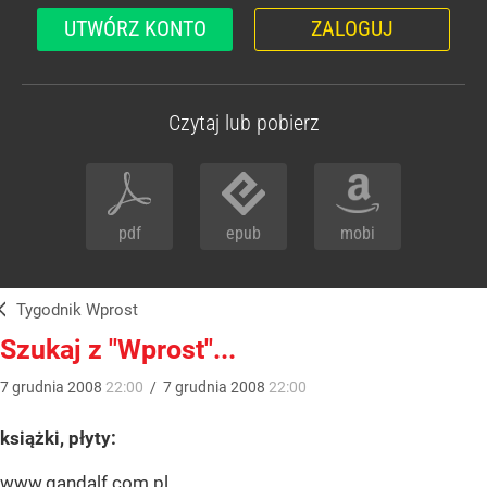
UTWÓRZ KONTO
ZALOGUJ
Czytaj lub pobierz
pdf
epub
mobi
Tygodnik Wprost
Szukaj z "Wprost"...
7
grudnia
2008
22:00
/
7
grudnia
2008
22:00
książki, płyty:
www.gandalf.com.pl