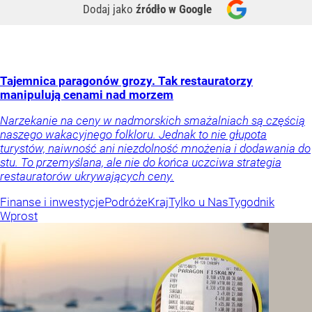
Dodaj jako
źródło w Google
Tajemnica paragonów grozy. Tak restauratorzy
manipulują cenami nad morzem
Narzekanie na ceny w nadmorskich smażalniach są częścią
naszego wakacyjnego folkloru. Jednak to nie głupota
turystów, naiwność ani niezdolność mnożenia i dodawania do
stu. To przemyślana, ale nie do końca uczciwa strategia
restauratorów ukrywających ceny.
Finanse i inwestycje
Podróże
Kraj
Tylko u Nas
Tygodnik
Wprost