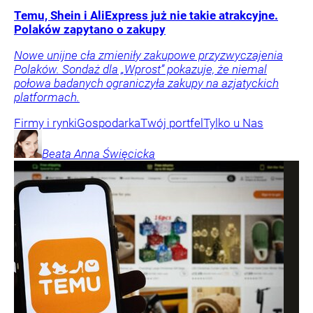
Temu, Shein i AliExpress już nie takie atrakcyjne.
Polaków zapytano o zakupy
Nowe unijne cła zmieniły zakupowe przyzwyczajenia
Polaków. Sondaż dla „Wprost” pokazuje, że niemal
połowa badanych ograniczyła zakupy na azjatyckich
platformach.
Firmy i rynki
Gospodarka
Twój portfel
Tylko u Nas
Beata Anna
Święcicka