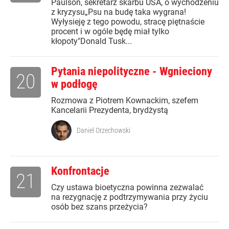
Paulson, sekretarz skarbu USA, o wychodzeniu
z kryzysu„Psu na budę taka wygrana!
Wyłysieję z tego powodu, stracę piętnaście
procent i w ogóle będę miał tylko
kłopoty"Donald Tusk...
Pytania niepolityczne - Wgnieciony
20
w podłogę
Rozmowa z Piotrem Kownackim, szefem
Kancelarii Prezydenta, brydżystą
Daniel Orzechowski
Konfrontacje
21
Czy ustawa bioetyczna powinna zezwalać
na rezygnację z podtrzymywania przy życiu
osób bez szans przeżycia?