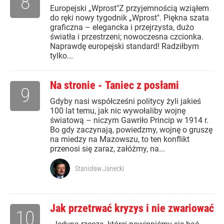
8
Europejski „Wprost"Z przyjemnością wziąłem
do ręki nowy tygodnik „Wprost". Piękna szata
graficzna – elegancka i przejrzysta, dużo
światła i przestrzeni; nowoczesna czcionka.
Naprawdę europejski standard! Radziłbym
tylko...
Na stronie - Taniec z posłami
9
Gdyby nasi współcześni politycy żyli jakieś
100 lat temu, jak nic wywołaliby wojnę
światową – niczym Gawriło Princip w 1914 r.
Bo gdy zaczynają, powiedzmy, wojnę o gruszę
na miedzy na Mazowszu, to ten konflikt
przenosi się zaraz, załóżmy, na...
Stanisław Janecki
Jak przetrwać kryzys i nie zwariować
10