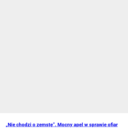
„Nie chodzi o zemstę”. Mocny apel w sprawie ofiar