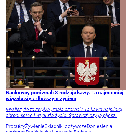
Naukowcy porównali 3 rodzaje kawy. Ta najmocniej
wiązała się z dłuższym życiem
Myślisz, że to zwykła „mała czarna”? Ta kawa najsilniej
chroni serce i wydłuża życie. Sprawdź, czy ją pijesz.
Produkty
Żywienie
Składniki odżywcze
Doniesienia