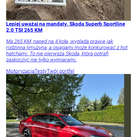
Lepiej uważaj na mandaty. Skoda Superb Sportline
2.0 TSI 265 KM
Ma 265 KM, napęd na 4 koła, wygląda prawie jak
rodzinna limuzyna, a osiągami może konkurować z hot
hatchami. To nie pierwsza Skoda, która potrafi
zaskoczyć nie tylko wymiarami.
Motoryzacja
Testy
Twój portfel