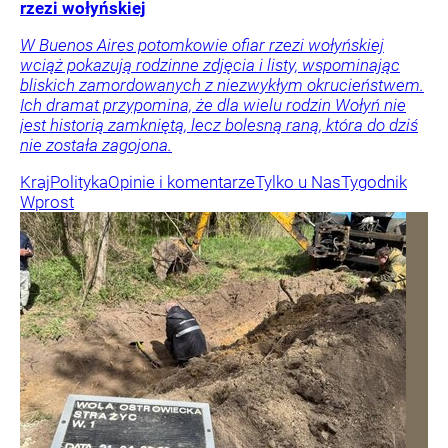
rzezi wołyńskiej
W Buenos Aires potomkowie ofiar rzezi wołyńskiej
wciąż pokazują rodzinne zdjęcia i listy, wspominając
bliskich zamordowanych z niezwykłym okrucieństwem.
Ich dramat przypomina, że dla wielu rodzin Wołyń nie
jest historią zamkniętą, lecz bolesną raną, która do dziś
nie została zagojona.
Kraj
Polityka
Opinie i komentarze
Tylko u Nas
Tygodnik
Wprost