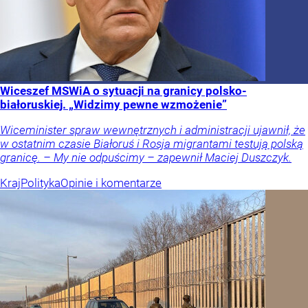
Wiceszef MSWiA o sytuacji na granicy polsko-
białoruskiej. „Widzimy pewne wzmożenie”
Wiceminister spraw wewnętrznych i administracji ujawnił, że
w ostatnim czasie Białoruś i Rosja migrantami testują polską
granicę. – My nie odpuścimy – zapewnił Maciej Duszczyk.
Kraj
Polityka
Opinie i komentarze