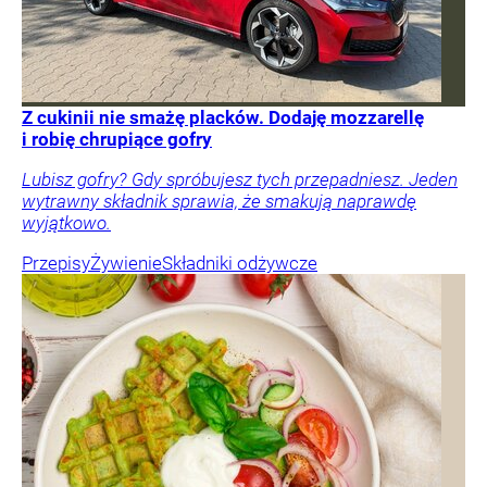
Z cukinii nie smażę placków. Dodaję mozzarellę
i robię chrupiące gofry
Lubisz gofry? Gdy spróbujesz tych przepadniesz. Jeden
wytrawny składnik sprawia, że smakują naprawdę
wyjątkowo.
Przepisy
Żywienie
Składniki odżywcze