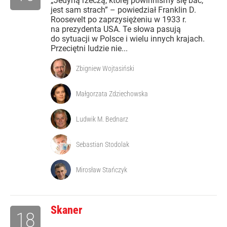
„Jedyną rzeczą, której powinniśmy się bać,
jest sam strach” – powiedział Franklin D.
Roosevelt po zaprzysiężeniu w 1933 r.
na prezydenta USA. Te słowa pasują
do sytuacji w Polsce i wielu innych krajach.
Przeciętni ludzie nie...
Zbigniew Wojtasiński
Małgorzata Zdziechowska
Ludwik M. Bednarz
Sebastian Stodolak
Mirosław Stańczyk
Skaner
18