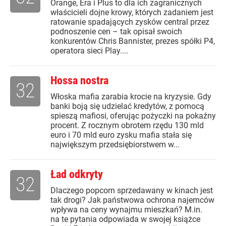
Orange, Era i Plus to dla ich zagranicznych
właścicieli dojne krowy, których zadaniem jest
ratowanie spadających zysków central przez
podnoszenie cen – tak opisał swoich
konkurentów Chris Bannister, prezes spółki P4,
operatora sieci Play....
Hossa nostra
32
Włoska mafia zarabia krocie na kryzysie. Gdy
banki boją się udzielać kredytów, z pomocą
spieszą mafiosi, oferując pożyczki na pokaźny
procent. Z rocznym obrotem rzędu 130 mld
euro i 70 mld euro zysku mafia stała się
największym przedsiębiorstwem w...
Ład odkryty
32
Dlaczego popcorn sprzedawany w kinach jest
tak drogi? Jak państwowa ochrona najemców
wpływa na ceny wynajmu mieszkań? M.in.
na te pytania odpowiada w swojej książce