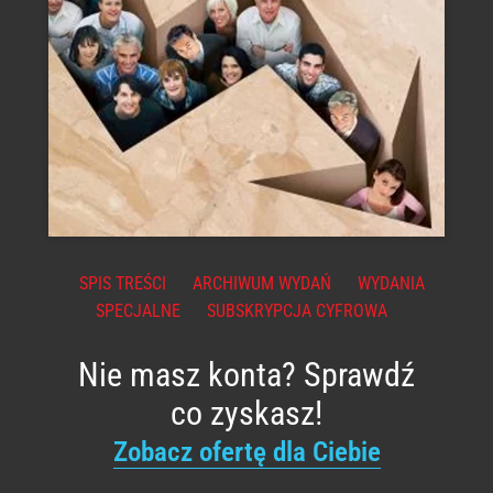
SPIS TREŚCI
ARCHIWUM WYDAŃ
WYDANIA
SPECJALNE
SUBSKRYPCJA CYFROWA
Nie masz konta? Sprawdź
co zyskasz!
Zobacz ofertę dla Ciebie