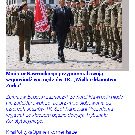
Minister Nawrockiego przypomniał swoją
wypowiedź ws. sędziów TK. „Wielkie kłamstwo
Żurka”
Zbigniew Bogucki zaznaczył, że Karol Nawrocki nigdy
nie zadeklarował, że nie przyjmie ślubowania od
czterech sędziów TK. Szef Kancelarii Prezydenta
wyjaśnił, że kluczem będzie decyzja Trybunału
Konstytucyjnego.
Kraj
Polityka
Opinie i komentarze