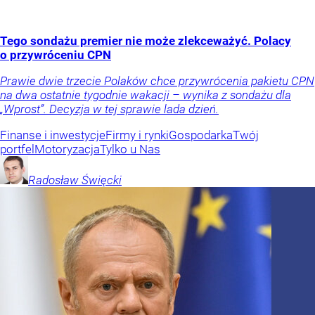
Tego sondażu premier nie może zlekceważyć. Polacy
o przywróceniu CPN
Prawie dwie trzecie Polaków chce przywrócenia pakietu CPN
na dwa ostatnie tygodnie wakacji – wynika z sondażu dla
„Wprost”. Decyzja w tej sprawie lada dzień.
Finanse i inwestycje
Firmy i rynki
Gospodarka
Twój
portfel
Motoryzacja
Tylko u Nas
Radosław
Święcki