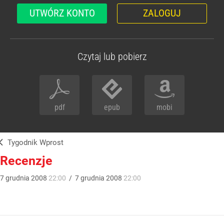
UTWÓRZ KONTO
ZALOGUJ
Czytaj lub pobierz
pdf
epub
mobi
Tygodnik Wprost
Recenzje
7
grudnia
2008
22:00
/
7
grudnia
2008
22:00