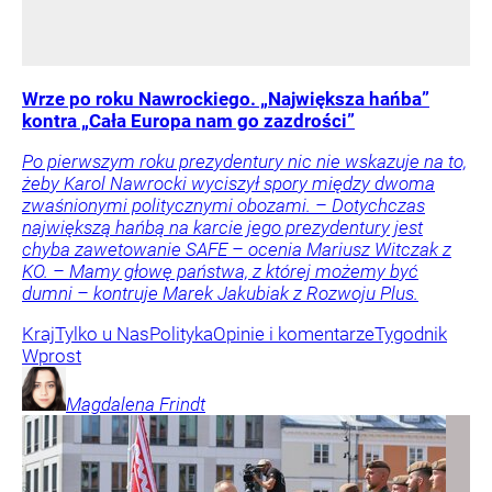
Wrze po roku Nawrockiego. „Największa hańba”
kontra „Cała Europa nam go zazdrości”
Po pierwszym roku prezydentury nic nie wskazuje na to,
żeby Karol Nawrocki wyciszył spory między dwoma
zwaśnionymi politycznymi obozami. – Dotychczas
największą hańbą na karcie jego prezydentury jest
chyba zawetowanie SAFE – ocenia Mariusz Witczak z
KO. – Mamy głowę państwa, z której możemy być
dumni – kontruje Marek Jakubiak z Rozwoju Plus.
Kraj
Tylko u Nas
Polityka
Opinie i komentarze
Tygodnik
Wprost
Magdalena
Frindt