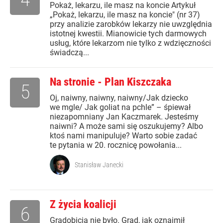
Pokaż, lekarzu, ile masz na koncie Artykuł
„Pokaż, lekarzu, ile masz na koncie" (nr 37)
przy analizie zarobków lekarzy nie uwzględnia
istotnej kwestii. Mianowicie tych darmowych
usług, które lekarzom nie tylko z wdzięczności
świadczą...
Na stronie - Plan Kiszczaka
5
Oj, naiwny, naiwny, naiwny/Jak dziecko
we mgle/ Jak goliat na pchle” – śpiewał
niezapomniany Jan Kaczmarek. Jesteśmy
naiwni? A może sami się oszukujemy? Albo
ktoś nami manipuluje? Warto sobie zadać
te pytania w 20. rocznicę powołania...
Stanisław Janecki
Z życia koalicji
6
Gradobicia nie było. Grad, jak oznajmił