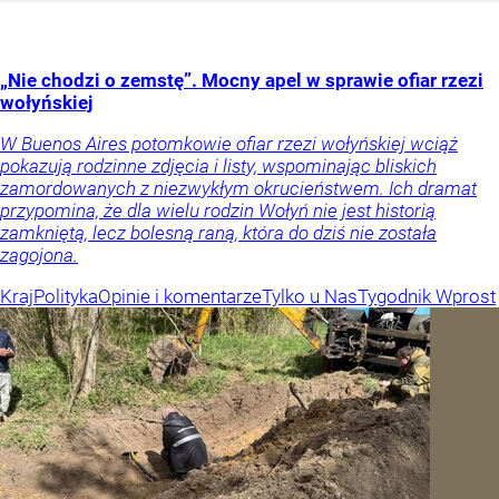
„Nie chodzi o zemstę”. Mocny apel w sprawie ofiar rzezi
wołyńskiej
W Buenos Aires potomkowie ofiar rzezi wołyńskiej wciąż
pokazują rodzinne zdjęcia i listy, wspominając bliskich
zamordowanych z niezwykłym okrucieństwem. Ich dramat
przypomina, że dla wielu rodzin Wołyń nie jest historią
zamkniętą, lecz bolesną raną, która do dziś nie została
zagojona.
Kraj
Polityka
Opinie i komentarze
Tylko u Nas
Tygodnik Wprost