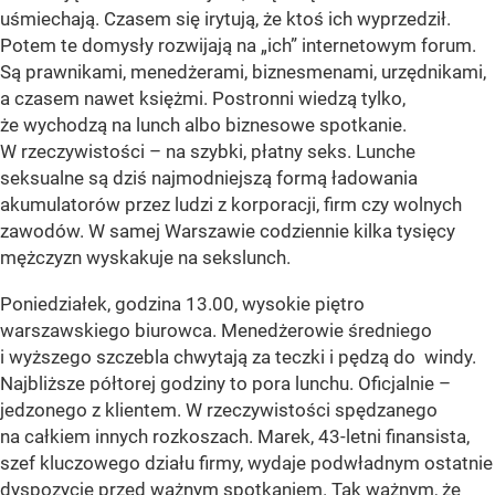
uśmiechają. Czasem się irytują, że ktoś ich wyprzedził.
Potem te domysły rozwijają na „ich” internetowym forum.
Są prawnikami, menedżerami, biznesmenami, urzędnikami,
a czasem nawet księżmi. Postronni wiedzą tylko,
że wychodzą na lunch albo biznesowe spotkanie.
W rzeczywistości – na szybki, płatny seks. Lunche
seksualne są dziś najmodniejszą formą ładowania
akumulatorów przez ludzi z korporacji, firm czy wolnych
zawodów. W samej Warszawie codziennie kilka tysięcy
mężczyzn wyskakuje na sekslunch.
Poniedziałek, godzina 13.00, wysokie piętro
warszawskiego biurowca. Menedżerowie średniego
i wyższego szczebla chwytają za teczki i pędzą do windy.
Najbliższe półtorej godziny to pora lunchu. Oficjalnie –
jedzonego z klientem. W rzeczywistości spędzanego
na całkiem innych rozkoszach. Marek, 43-letni finansista,
szef kluczowego działu firmy, wydaje podwładnym ostatnie
dyspozycje przed ważnym spotkaniem. Tak ważnym, że