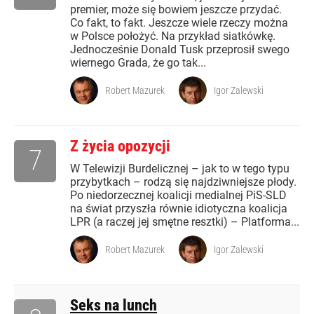
premier, może się bowiem jeszcze przydać.
Co fakt, to fakt. Jeszcze wiele rzeczy można
w Polsce położyć. Na przykład siatkówkę.
Jednocześnie Donald Tusk przeprosił swego
wiernego Grada, że go tak...
Robert Mazurek
Igor Zalewski
Z życia opozycji
7
W Telewizji Burdelicznej – jak to w tego typu
przybytkach – rodzą się najdziwniejsze płody.
Po niedorzecznej koalicji medialnej PiS-SLD
na świat przyszła równie idiotyczna koalicja
LPR (a raczej jej smętne resztki) – Platforma...
Robert Mazurek
Igor Zalewski
Seks na lunch