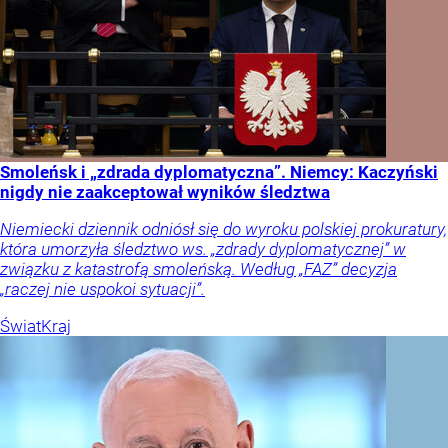
Smoleńsk i „zdrada dyplomatyczna”. Niemcy: Kaczyński
nigdy nie zaakceptował wyników śledztwa
Niemiecki dziennik odniósł się do wyroku polskiej prokuratury,
która umorzyła śledztwo ws. „zdrady dyplomatycznej” w
związku z katastrofą smoleńską. Według „FAZ” decyzja
„raczej nie uspokoi sytuacji”.
Świat
Kraj