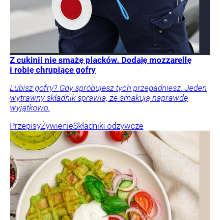
Z cukinii nie smażę placków. Dodaję mozzarellę
i robię chrupiące gofry
Lubisz gofry? Gdy spróbujesz tych przepadniesz. Jeden
wytrawny składnik sprawia, że smakują naprawdę
wyjątkowo.
Przepisy
Żywienie
Składniki odżywcze