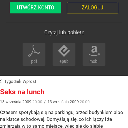
UTWÓRZ KONTO
ZALOGUJ
Czytaj lub pobierz
pdf
epub
mobi
Tygodnik Wprost
Seks na lunch
13
września
2009
20:00
/
13
września
2009
20:00
Czasem spotykają się na parkingu, przed budynkiem albo
na klatce schodowej. Domyślają się, co ich łączy i że
zmierzają w to samo miejsce, więc się do siebie