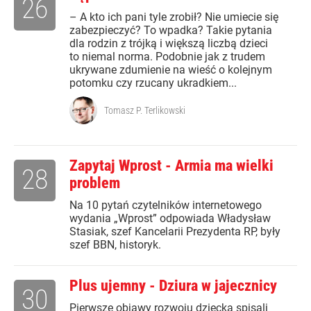
26
– A kto ich pani tyle zrobił? Nie umiecie się
zabezpieczyć? To wpadka? Takie pytania
dla rodzin z trójką i większą liczbą dzieci
to niemal norma. Podobnie jak z trudem
ukrywane zdumienie na wieść o kolejnym
potomku czy rzucany ukradkiem...
Tomasz P. Terlikowski
Zapytaj Wprost - Armia ma wielki
28
problem
Na 10 pytań czytelników internetowego
wydania „Wprost” odpowiada Władysław
Stasiak, szef Kancelarii Prezydenta RP, były
szef BBN, historyk.
Plus ujemny - Dziura w jajecznicy
30
Pierwsze objawy rozwoju dziecka spisali