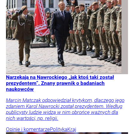
Narzekają na Nawrockiego „jak ktoś taki został
prezydentem”. Znany prawnik o badaniach
naukowców
Marcin Matczak odpowiedział krytykom, dlaczego jego
zdaniem Karol Nawrocki został prezydentem. Według
publicysty ludzie widzą w nim obrońcę ważnych dla
nich wartości, np. religii.
Opinie i komentarze
Polityka
Kraj