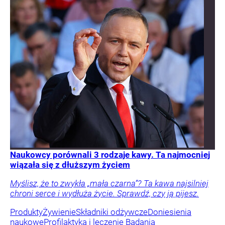
Naukowcy porównali 3 rodzaje kawy. Ta najmocniej
wiązała się z dłuższym życiem
Myślisz, że to zwykła „mała czarna”? Ta kawa najsilniej
chroni serce i wydłuża życie. Sprawdź, czy ją pijesz.
Produkty
Żywienie
Składniki odżywcze
Doniesienia
naukowe
Profilaktyka i leczenie
Badania