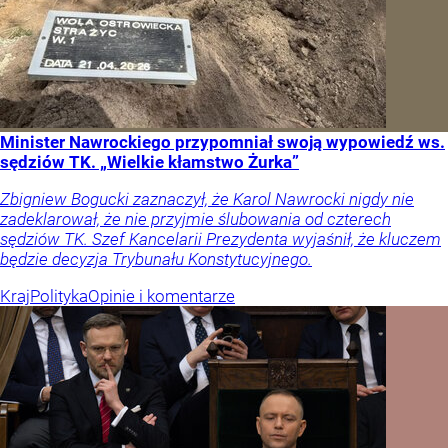
Minister Nawrockiego przypomniał swoją wypowiedź ws.
sędziów TK. „Wielkie kłamstwo Żurka”
Zbigniew Bogucki zaznaczył, że Karol Nawrocki nigdy nie
zadeklarował, że nie przyjmie ślubowania od czterech
sędziów TK. Szef Kancelarii Prezydenta wyjaśnił, że kluczem
będzie decyzja Trybunału Konstytucyjnego.
Kraj
Polityka
Opinie i komentarze