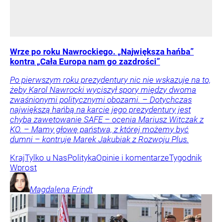
Wrze po roku Nawrockiego. „Największa hańba”
kontra „Cała Europa nam go zazdrości”
Po pierwszym roku prezydentury nic nie wskazuje na to,
żeby Karol Nawrocki wyciszył spory między dwoma
zwaśnionymi politycznymi obozami. – Dotychczas
największą hańbą na karcie jego prezydentury jest
chyba zawetowanie SAFE – ocenia Mariusz Witczak z
KO. – Mamy głowę państwa, z której możemy być
dumni – kontruje Marek Jakubiak z Rozwoju Plus.
Kraj
Tylko u Nas
Polityka
Opinie i komentarze
Tygodnik
Wprost
Magdalena
Frindt