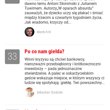
dawno temu Antoni Słonimski z Julianem
Tuwimem. Autorzy„W oparach absurdu”
zauważyli, że dziecko uczy się płakać i śmiać
między trzecim a czwartym tygodniem życia.
Jak wiadomo, krzyczy od...
Marek Król
Po co nam giełda?
33
Winni kryzysu są chciwi bankowcy,
nierozważni przedsiębiorcy i krótkowzroczni
inwestorzy – pada jednoznaczne
stwierdzenie. A palec w oskarżycielskim
geście wskazuje miejsce, w którym wszyscy ci
ludzie się spotykają: giełdę. Ten powszechny...
Sebastian Stodolak