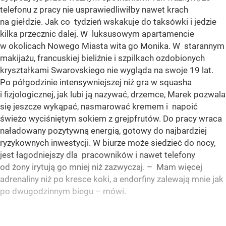
telefonu z pracy nie usprawiedliwiłby nawet krach
na giełdzie. Jak co tydzień wskakuje do taksówki i jedzie
kilka przecznic dalej. W luksusowym apartamencie
w okolicach Nowego Miasta wita go Monika. W starannym
makijażu, francuskiej bieliźnie i szpilkach ozdobionych
kryształkami Swarovskiego nie wygląda na swoje 19 lat.
Po półgodzinie intensywniejszej niż gra w squasha
i fizjologicznej, jak lubi ją nazywać, drzemce, Marek pozwala
się jeszcze wykąpać, nasmarować kremem i napoić
świeżo wyciśniętym sokiem z grejpfrutów. Do pracy wraca
naładowany pozytywną energią, gotowy do najbardziej
ryzykownych inwestycji. W biurze może siedzieć do nocy,
jest łagodniejszy dla pracowników i nawet telefony
od żony irytują go mniej niż zazwyczaj. – Mam więcej
adrenaliny niż po kresce koki, a endorfiny zalewają mnie jak
po dwugodzinnym biegu – mówi.