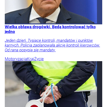
Wielka obława drogówki. Będą kontrolować tylko
jedno
Jeden dzień. Tysiące kontroli, mandatów i punktów
karnych. Policja zaplanowała akcję kontroli kierowców.
Od rana posypią się mandaty.
Motoryzacja
Kraj
Życie