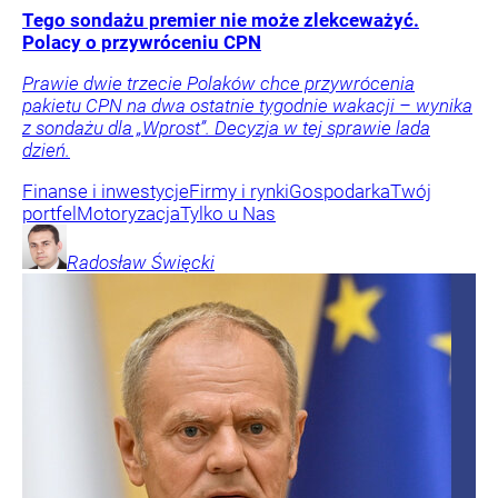
Tego sondażu premier nie może zlekceważyć.
Polacy o przywróceniu CPN
Prawie dwie trzecie Polaków chce przywrócenia
pakietu CPN na dwa ostatnie tygodnie wakacji – wynika
z sondażu dla „Wprost”. Decyzja w tej sprawie lada
dzień.
Finanse i inwestycje
Firmy i rynki
Gospodarka
Twój
portfel
Motoryzacja
Tylko u Nas
Radosław
Święcki