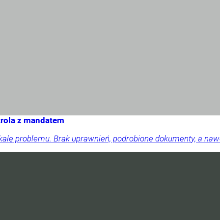
trola z mandatem
skalę problemu. Brak uprawnień, podrobione dokumenty, a na