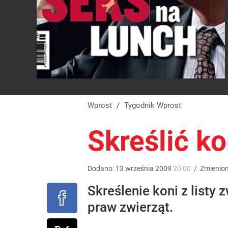
Wprost
/
Tygodnik Wprost
Skreślić ko
Dodano:
13
września
2009
20:00
/
Zmienio
Skreślenie koni z listy
praw zwierząt.