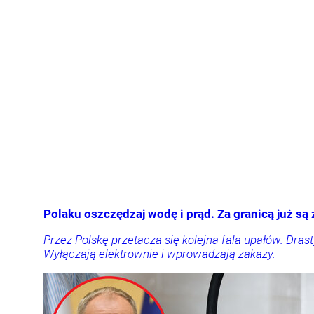
Polaku oszczędzaj wodę i prąd. Za granicą już są
Przez Polskę przetacza się kolejna fala upałów. Dras
Wyłączają elektrownie i wprowadzają zakazy.