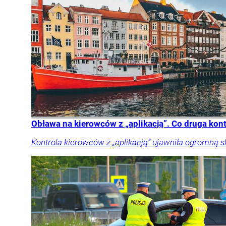
Obława na kierowców z „aplikacją”. Co druga kon
Kontrola kierowców z „aplikacją” ujawniła ogromną 