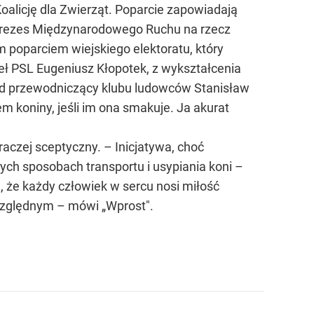
oalicję dla Zwierząt. Poparcie zapowiadają
 prezes Międzynarodowego Ruchu na rzecz
ym poparciem wiejskiego elektoratu, który
eł PSL Eugeniusz Kłopotek, z wykształcenia
kład przewodniczący klubu ludowców Stanisław
 koniny, jeśli im ona smakuje. Ja akurat
aczej sceptyczny. – Inicjatywa, choć
ych sposobach transportu i usypiania koni –
 że każdy człowiek w sercu nosi miłość
zwzględnym – mówi „Wprost".