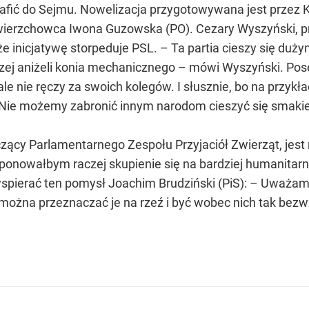
afić do Sejmu. Nowelizacja przygotowywana jest przez K
a wierzchowca Iwona Guzowska (PO). Cezary Wyszyński,
 że inicjatywę storpeduje PSL. – Ta partia cieszy się duż
rzej aniżeli konia mechanicznego – mówi Wyszyński. Pos
ale nie ręczy za swoich kolegów. I słusznie, bo na przy
 Nie możemy zabronić innym narodom cieszyć się smakiem
zący Parlamentarnego Zespołu Przyjaciół Zwierząt, jest r
oponowałbym raczej skupienie się na bardziej humanitarn
spierać ten pomysł Joachim Brudziński (PiS): – Uważam,
 można przeznaczać je na rzeź i być wobec nich tak be