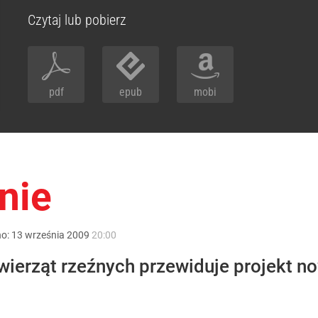
Czytaj lub pobierz
pdf
epub
mobi
nie
no:
13
września
2009
20:00
 zwierząt rzeźnych przewiduje projekt n