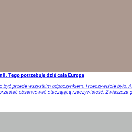
ii. Tego potrzebuje dziś cała Europa
o być przede wszystkim odpoczynkiem. I rzeczywiście było. 
 przestać obserwować otaczającą rzeczywistość. Zwłaszcza gd