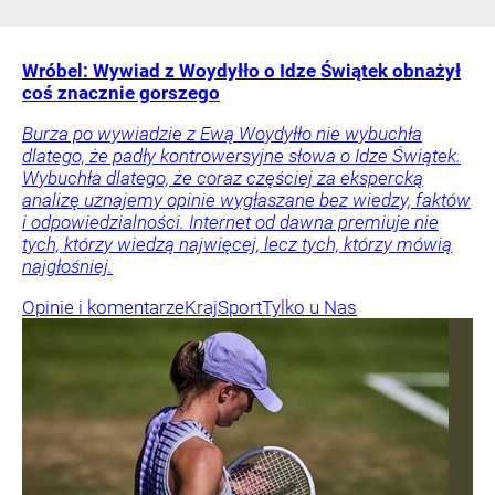
Wróbel: Wywiad z Woydyłło o Idze Świątek obnażył
coś znacznie gorszego
Burza po wywiadzie z Ewą Woydyłło nie wybuchła
dlatego, że padły kontrowersyjne słowa o Idze Świątek.
Wybuchła dlatego, że coraz częściej za ekspercką
analizę uznajemy opinie wygłaszane bez wiedzy, faktów
i odpowiedzialności. Internet od dawna premiuje nie
tych, którzy wiedzą najwięcej, lecz tych, którzy mówią
najgłośniej.
Opinie i komentarze
Kraj
Sport
Tylko u Nas