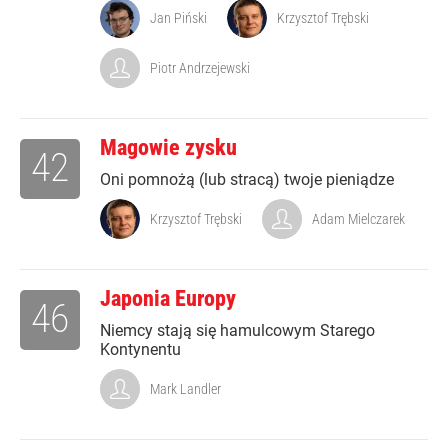
Jan Piński
Krzysztof Trębski
Piotr Andrzejewski
Magowie zysku
42
Oni pomnożą (lub stracą) twoje pieniądze
Krzysztof Trębski
Adam Mielczarek
Japonia Europy
46
Niemcy stają się hamulcowym Starego
Kontynentu
Mark Landler