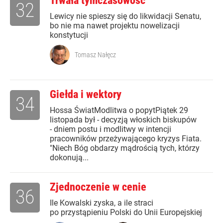
Trwała tymczasowość
32
Lewicy nie spieszy się do likwidacji Senatu,
bo nie ma nawet projektu nowelizacji
konstytucji
Tomasz Nałęcz
Giełda i wektory
34
Hossa ŚwiatModlitwa o popytPiątek 29
listopada był - decyzją włoskich biskupów
- dniem postu i modlitwy w intencji
pracowników przeżywającego kryzys Fiata.
"Niech Bóg obdarzy mądrością tych, którzy
dokonują...
Zjednoczenie w cenie
36
Ile Kowalski zyska, a ile straci
po przystąpieniu Polski do Unii Europejskiej