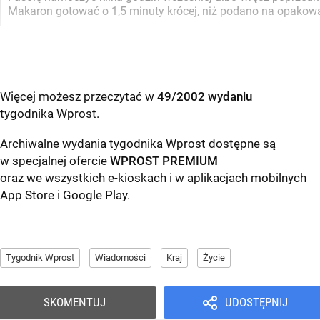
Makaron gotować o 1,5 minuty krócej, niż podano na opakowan
Więcej możesz przeczytać w
49/2002 wydaniu
tygodnika Wprost
.
Archiwalne wydania tygodnika Wprost dostępne są
w specjalnej ofercie
WPROST PREMIUM
oraz we wszystkich e-kioskach i w aplikacjach mobilnych
App Store
i
Google Play
.
Tygodnik Wprost
Wiadomości
Kraj
Życie
SKOMENTUJ
UDOSTĘPNIJ