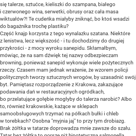
się talerze, sztućce, kieliszki do szampana, białego
i czerwonego wina, serwetki, obrusy oraz cała masa
wiktuałów?! Te cudeńka miałyby zniknąć, bo ktoś wsadzi
do bagażnika trochę plastiku?
Część knajp korzysta z tego wynalazku szatana. Niektóre
z lenistwa, lecz większość - i tu dochodzimy do drugiej
przykrości - z mocy wyroku sanepidu. Skłamałbym,
mówiąc, że na sam dźwięk tej nazwy odbezpieczam
browning, ponieważ sanepid wykonuje wiele pożytecznych
rzeczy. Czasem mam jednak wrażenie, że wzorem policji
politycznych tworzy sztucznych wrogów, by uzasadnić swój
byt. Pamiętasz rozporządzenie z Krakowa, zakazujące
podawania dań w restauracyjnych ogródkach,
bo przelatujące gołębie mogłyby do talerza narobić? Albo
to, również krakowskie, każące w sklepach
samoobsługowych trzymać na półkach bułki i chleb
w torebkach? Osobna "myjnia jaj" to przy tym drobiazg.
Brak żółtka w tatarze doprowadza mnie zawsze do szału.
Tatar bez żółtka to gorsze niż hipotetyczna salmonella.