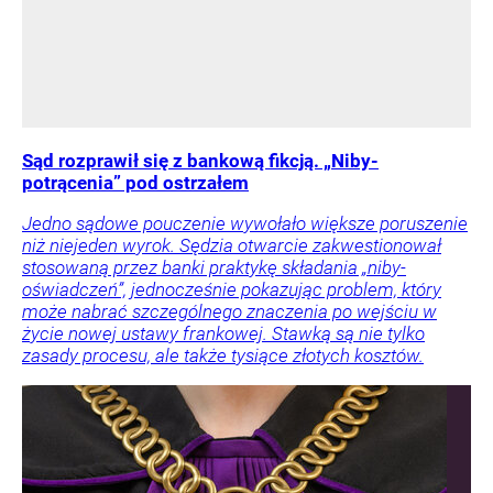
Sąd rozprawił się z bankową fikcją. „Niby-
potrącenia” pod ostrzałem
Jedno sądowe pouczenie wywołało większe poruszenie
niż niejeden wyrok. Sędzia otwarcie zakwestionował
stosowaną przez banki praktykę składania „niby-
oświadczeń”, jednocześnie pokazując problem, który
może nabrać szczególnego znaczenia po wejściu w
życie nowej ustawy frankowej. Stawką są nie tylko
zasady procesu, ale także tysiące złotych kosztów.