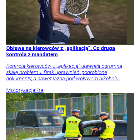
Obława na kierowców z „aplikacją”. Co druga
kontrola z mandatem
Kontrola kierowców z „aplikacją” ujawniła ogromną
skalę problemu. Brak uprawnień, podrobione
dokumenty, a nawet jazda pod wpływem alkoholu.
Motoryzacja
Kraj