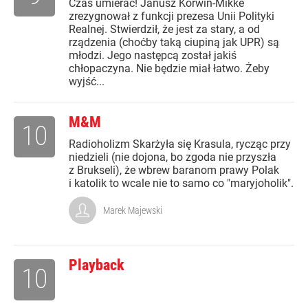
Czas umierać! Janusz Korwin-Mikke
zrezygnował z funkcji prezesa Unii Polityki
Realnej. Stwierdził, że jest za stary, a od
rządzenia (choćby taką ciupiną jak UPR) są
młodzi. Jego następcą został jakiś
chłopaczyna. Nie będzie miał łatwo. Żeby
wyjść...
M&M
10
Radioholizm Skarżyła się Krasula, rycząc przy
niedzieli (nie dojona, bo zgoda nie przyszła
z Brukseli), że wbrew baranom prawy Polak
i katolik to wcale nie to samo co "maryjoholik".
Marek Majewski
Playback
10