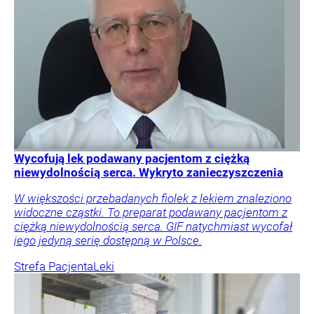
Wycofują lek podawany pacjentom z ciężką
niewydolnością serca. Wykryto zanieczyszczenia
W większości przebadanych fiolek z lekiem znaleziono
widoczne cząstki. To preparat podawany pacjentom z
ciężką niewydolnością serca. GIF natychmiast wycofał
jego jedyną serię dostępną w Polsce.
Strefa Pacjenta
Leki