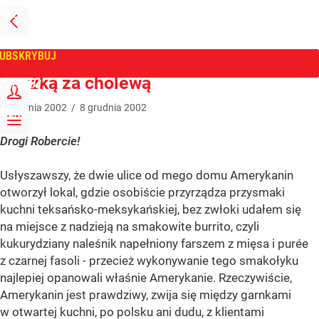
PRZEJDŹ
NA
WPROST
STRONĘ
GŁÓWNĄ
UBSKRYBUJ
Tygodnik Wprost
Z łyżką za cholewą
ZALOGUJ
8
grudnia
2002
/
8
grudnia
2002
MENU
Drogi Robercie!
Usłyszawszy, że dwie ulice od mego domu Amerykanin
otworzył lokal, gdzie osobiście przyrządza przysmaki
kuchni teksańsko-meksykańskiej, bez zwłoki udałem się
na miejsce z nadzieją na smakowite burrito, czyli
kukurydziany naleśnik napełniony farszem z mięsa i purée
z czarnej fasoli - przecież wykonywanie tego smakołyku
najlepiej opanowali właśnie Amerykanie. Rzeczywiście,
Amerykanin jest prawdziwy, zwija się między garnkami
w otwartej kuchni, po polsku ani dudu, z klientami