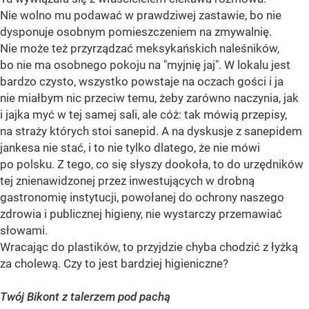
Nie wolno mu podawać w prawdziwej zastawie, bo nie
dysponuje osobnym pomieszczeniem na zmywalnię.
Nie może też przyrządzać meksykańskich naleśników,
bo nie ma osobnego pokoju na "myjnię jaj". W lokalu jest
bardzo czysto, wszystko powstaje na oczach gości i ja
nie miałbym nic przeciw temu, żeby zarówno naczynia, jak
i jajka myć w tej samej sali, ale cóż: tak mówią przepisy,
na straży których stoi sanepid. A na dyskusje z sanepidem
jankesa nie stać, i to nie tylko dlatego, że nie mówi
po polsku. Z tego, co się słyszy dookoła, to do urzędników
tej znienawidzonej przez inwestujących w drobną
gastronomię instytucji, powołanej do ochrony naszego
zdrowia i publicznej higieny, nie wystarczy przemawiać
słowami.
Wracając do plastików, to przyjdzie chyba chodzić z łyżką
za cholewą. Czy to jest bardziej higieniczne?
Twój Bikont z talerzem pod pachą