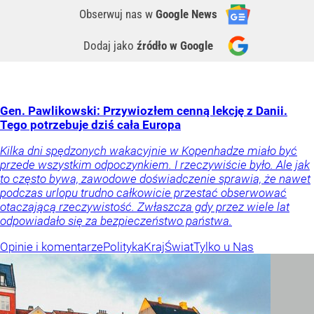
Obserwuj nas
w
Google News
Dodaj jako
źródło w Google
Gen. Pawlikowski: Przywiozłem cenną lekcję z Danii.
Tego potrzebuje dziś cała Europa
Kilka dni spędzonych wakacyjnie w Kopenhadze miało być
przede wszystkim odpoczynkiem. I rzeczywiście było. Ale jak
to często bywa, zawodowe doświadczenie sprawia, że nawet
podczas urlopu trudno całkowicie przestać obserwować
otaczającą rzeczywistość. Zwłaszcza gdy przez wiele lat
odpowiadało się za bezpieczeństwo państwa.
Opinie i komentarze
Polityka
Kraj
Świat
Tylko u Nas