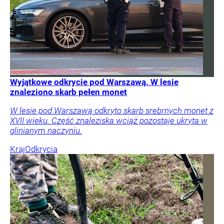
Wyjątkowe odkrycie pod Warszawą. W lesie
znaleziono skarb pełen monet
W lesie pod Warszawą odkryto skarb srebrnych monet z
XVII wieku. Część znaleziska wciąż pozostaje ukryta w
glinianym naczyniu.
Kraj
Odkrycia