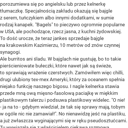
porozumiewa się po angielsku lub przez kelnerkę
tłumaczkę. Specjalnością zakładu okazują się bajgle
z serem, tuńczykiem albo innymi dodatkami, w sumie
rodzaj kanapek. "Bagels" to pieczywo ogromnie popularne
w USA, ale pochodzące, rzecz jasna, z kuchni żydowskiej.
To dość urocze, że teraz jankes sprzedaje bajgle
na krakowskim Kazimierzu, 10 metrów od znów czynnej
synagogi.
Ale burritos ani śladu. W bajglach nie gustuję, bo to takie
pierścieniowate bułeczki, które nawet jak są świeże,
to sprawiają wrażenie czerstwych. Zamówiłem więc chilli,
drugi ulubiony tex-mex Ameryki, który za oceanem spełnia
niejako funkcję naszego bigosu. I nagle kelnerka stawia
przede mną ową mięsno-fasolową paciajkę w miękkim
plastikowym talerzu i podsuwa plastikowy widelec. "O nie!
- ja na to - gdybym wiedział, że tak się sprawy mają, tobym
w ogóle nic nie zamawiał!". No nienawidzę jeść na plastiku,
a już zwłaszcza wyginającymi się w ręku pseudosztućcami.
Tu wywiązała się z właścicielem ciekawa rozmowa.