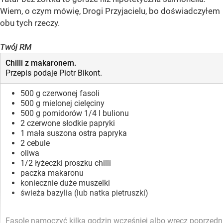
Wiem, o czym mówię, Drogi Przyjacielu, bo doświadczyłem
obu tych rzeczy.
Twój RM
Chilli z makaronem.
Przepis podaje Piotr Bikont.
500 g czerwonej fasoli
500 g mielonej cielęciny
500 g pomidorów 1/4 l bulionu
2 czerwone słodkie papryki
1 mała suszona ostra papryka
2 cebule
oliwa
1/2 łyżeczki proszku chilli
paczka makaronu
koniecznie duże muszelki
świeża bazylia (lub natka pietruszki)
Fasolę namoczyć kilka godzin wcześniej albo wręcz poprzednie