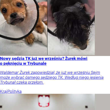
Nowy sędzia TK już we wrześniu? Żurek mówi
o pęknięciu w Trybunale
Waldemar Żurek zapowiedział, że już we wrześniu Sejm
może wybrać ósmego sędziego TK. Według niego jesienią
Trybunał czeka przełom.
Kraj
Polityka