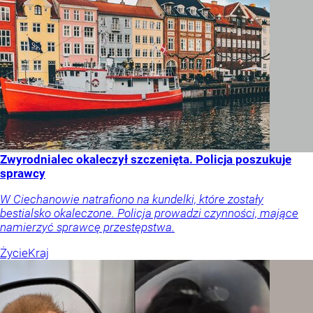
Zwyrodnialec okaleczył szczenięta. Policja poszukuje
sprawcy
W Ciechanowie natrafiono na kundelki, które zostały
bestialsko okaleczone. Policja prowadzi czynności, mające
namierzyć sprawcę przestępstwa.
Życie
Kraj